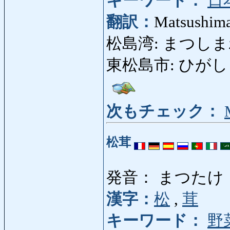
キーワード：
日
翻訳：
Matsushima 
松島湾: まつしまわん:
東松島市: ひがしまつしま
次もチェック：
松茸
発音： まつたけ
漢字：
松
,
茸
キーワード：
野