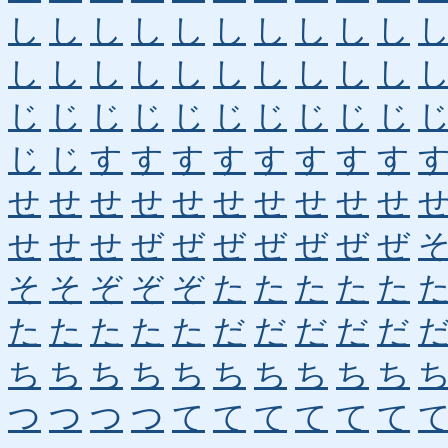
し
し
し
し
し
し
し
し
し
し
し
し
し
し
し
し
し
し
し
し
じ
じ
じ
じ
じ
じ
じ
じ
じ
じ
じ
じ
す
す
す
す
す
す
す
す
せ
せ
せ
せ
せ
せ
せ
せ
せ
せ
せ
せ
せ
ぜ
ぜ
ぜ
ぜ
ぜ
ぜ
ぜ
そ
そ
ぞ
ぞ
ぞ
た
た
た
た
た
た
た
た
た
た
だ
だ
だ
だ
だ
ち
ち
ち
ち
ち
ち
ち
ち
ち
ち
つ
つ
つ
つ
て
て
て
て
て
て