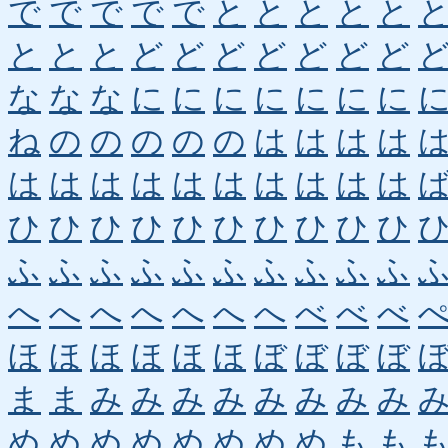
で
で
で
で
で
と
と
と
と
と
と
と
と
ど
ど
ど
ど
ど
ど
ど
な
な
な
に
に
に
に
に
に
に
ね
の
の
の
の
の
は
は
は
は
は
は
は
は
は
は
は
は
は
は
ひ
ひ
ひ
ひ
ひ
ひ
ひ
ひ
ひ
ひ
ふ
ふ
ふ
ふ
ふ
ふ
ふ
ふ
ふ
ふ
へ
へ
へ
へ
へ
へ
へ
べ
べ
べ
ほ
ほ
ほ
ほ
ほ
ほ
ぼ
ぼ
ぼ
ぼ
ま
ま
み
み
み
み
み
み
み
み
め
め
め
め
め
め
め
め
も
も