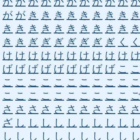
か
か
か
か
か
か
か
か
か
か
が
が
き
き
き
き
き
き
き
き
き
き
き
き
き
き
き
き
き
き
き
き
ぎ
ぎ
ぎ
ぎ
ぎ
ぎ
ぎ
く
け
け
け
け
け
け
け
け
け
け
げ
げ
げ
げ
げ
げ
げ
げ
げ
こ
こ
こ
こ
こ
こ
こ
こ
こ
こ
こ
こ
こ
こ
こ
こ
こ
こ
こ
こ
こ
さ
さ
さ
さ
さ
さ
さ
さ
さ
さ
ざ
し
し
し
し
し
し
し
し
し
し
し
し
し
し
し
し
し
し
し