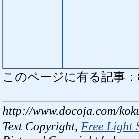
このページに有る記事：8015
http://www.docoja.com/kok
Text Copyright,
Free Light 