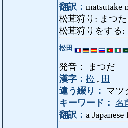
翻訳：
matsutake
松茸狩り: まつたけがり:
松茸狩りをする: まつ
松田
発音： まつだ
漢字：
松
,
田
違う綴り：
マツダ (
キーワード：
名
翻訳：
a Japanese