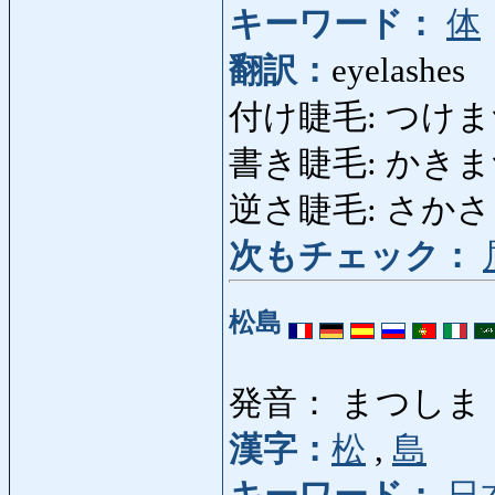
キーワード：
体
翻訳：
eyelashes
付け睫毛: つけまつげ: fa
書き睫毛: かきまつげ:
逆さ睫毛: さかさまつげ
次もチェック：
松島
発音： まつしま
漢字：
松
,
島