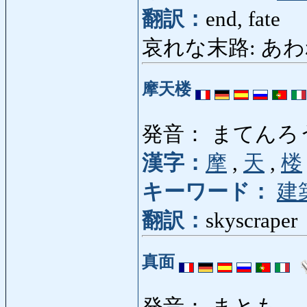
翻訳：
end, fate
哀れな末路: あわれなまつ
摩天楼
発音： まてんろ
漢字：
摩
,
天
,
楼
キーワード：
建
翻訳：
skyscraper
真面