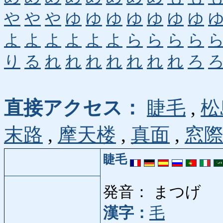
や
や
や
ゆ
ゆ
ゆ
ゆ
ゆ
ゆ
ゆ
よ
よ
よ
よ
よ
よ
ら
ら
ら
ら
り
る
れ
れ
れ
れ
れ
れ
れ
ろ
直接アクセス：
睫毛
,
松
末路
,
摩天楼
,
真面
,
窓
睫毛
発音： まつげ
漢字：
毛