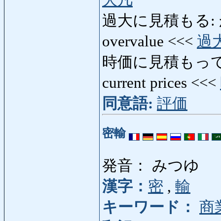
過大に見積もる: かだ
overvalue <<<
過
時価に見積もって: じ
current prices <<<
同意語:
評価
密輸
発音： みつゆ
漢字：
密
,
輸
キーワード：
商