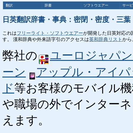
翻訳
辞書
ソフトウエアー
サービ
日英翻訳辞書・事典：密閉・密度・三葉
これは
フリーライト・ソフトウエアー
が開発した日英対応の
す。 漢和辞典や外来語字引のアクセスは
英和辞典リスト
から
弊社の
ユーロジャパン
ーン
アップル・アイパ
ド
等お客様のモバイル機
や職場の外でインターネ
えます。