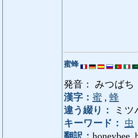
蜜蜂
発音： みつばち
漢字：
蜜
,
蜂
違う綴り：
ミツ
キーワード：
虫
翻訳：
honeybee, 