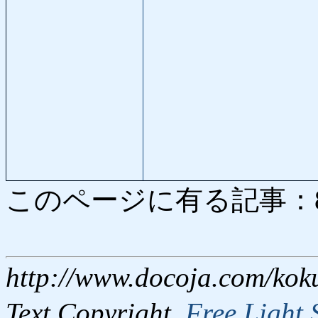
このページに有る記事：8125
http://www.docoja.com/kok
Text Copyright,
Free Light 