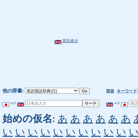
英語表示
他の辞書:
部首
キーワード
=>
=>
始めの仮名
:
あ
あ
あ
あ
あ
あ
い
い
い
い
い
い
い
い
い
い