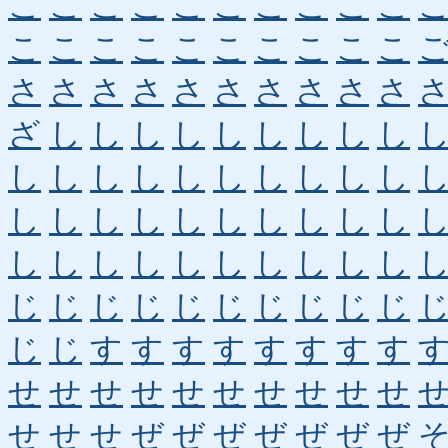
こ
こ
こ
こ
こ
こ
こ
こ
こ
こ
こ
こ
こ
こ
こ
こ
こ
こ
こ
こ
さ
さ
さ
さ
さ
さ
さ
さ
さ
さ
ざ
し
し
し
し
し
し
し
し
し
し
し
し
し
し
し
し
し
し
し
し
し
し
し
し
し
し
し
し
し
し
し
し
し
し
し
し
し
し
し
じ
じ
じ
じ
じ
じ
じ
じ
じ
じ
じ
じ
す
す
す
す
す
す
す
す
せ
せ
せ
せ
せ
せ
せ
せ
せ
せ
せ
せ
せ
ぜ
ぜ
ぜ
ぜ
ぜ
ぜ
ぜ