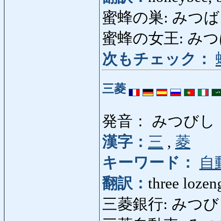
蜜蜂の巣: みつばちのす
蜜蜂の女王: みつばち
次もチェック：
三菱
発音： みつびし
漢字：
三
,
菱
キーワード：
自
翻訳：
three lozen
三菱銀行: みつびしぎん