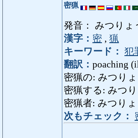
密猟
発音： みつりょ
漢字：
密
,
猟
キーワード：
犯
翻訳：
poaching (i
密猟の: みつりょうの:
密猟する: みつりょうする
密猟者: みつりょうし
次もチェック：