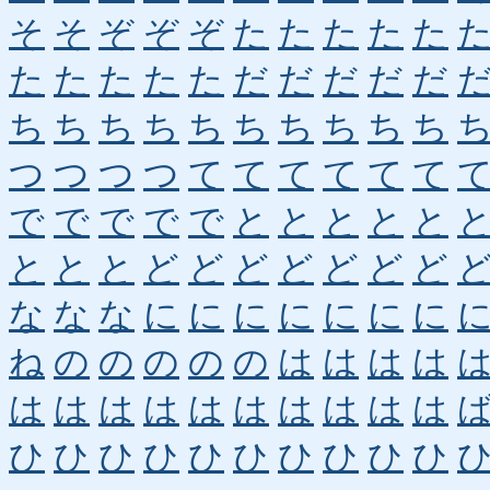
そ
そ
ぞ
ぞ
ぞ
た
た
た
た
た
た
た
た
た
た
だ
だ
だ
だ
だ
ち
ち
ち
ち
ち
ち
ち
ち
ち
ち
つ
つ
つ
つ
て
て
て
て
て
て
で
で
で
で
で
と
と
と
と
と
と
と
と
ど
ど
ど
ど
ど
ど
ど
な
な
な
に
に
に
に
に
に
に
ね
の
の
の
の
の
は
は
は
は
は
は
は
は
は
は
は
は
は
は
ひ
ひ
ひ
ひ
ひ
ひ
ひ
ひ
ひ
ひ