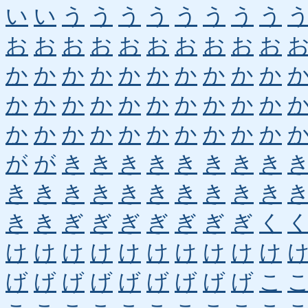
い
い
う
う
う
う
う
う
う
う
お
お
お
お
お
お
お
お
お
お
か
か
か
か
か
か
か
か
か
か
か
か
か
か
か
か
か
か
か
か
か
か
か
か
か
か
か
か
か
か
が
が
き
き
き
き
き
き
き
き
き
き
き
き
き
き
き
き
き
き
き
き
ぎ
ぎ
ぎ
ぎ
ぎ
ぎ
ぎ
く
け
け
け
け
け
け
け
け
け
け
げ
げ
げ
げ
げ
げ
げ
げ
げ
こ