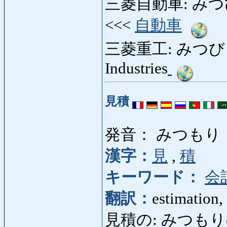
三菱自動車: みつびし
<<<
自動車
三菱重工: みつびしじ
Industries
見積
発音： みつもり
漢字：
見
,
積
キーワード：
会
翻訳：
estimation,
見積の: みつもりの: 