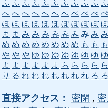
ふ
ふ
ふ
ふ
ふ
ふ
ふ
ふ
ふ
ふ
へ
へ
へ
へ
へ
へ
へ
べ
べ
べ
ほ
ほ
ほ
ほ
ほ
ほ
ぼ
ぼ
ぼ
ぼ
ま
ま
み
み
み
み
み
み
み
み
め
め
め
め
め
め
め
め
も
も
や
や
や
ゆ
ゆ
ゆ
ゆ
ゆ
ゆ
ゆ
よ
よ
よ
よ
よ
よ
ら
ら
ら
ら
り
る
れ
れ
れ
れ
れ
れ
れ
ろ
直接アクセス：
密閉
,
密