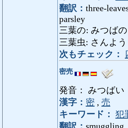
翻訳：
three-leave
parsley
三葉の: みつばの: th
三葉虫: さんようちゅう
次もチェック：
密売
発音： みつばい
漢字：
密
,
売
キーワード：
犯
翻訳：
smuggling, i