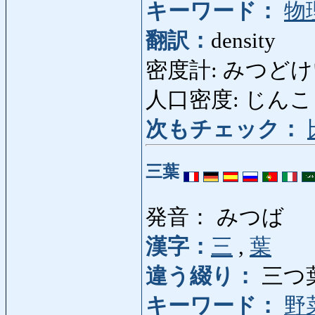
キーワード：
物
翻訳：
density
密度計: みつどけい: 
人口密度: じんこうみつ
次もチェック：
三葉
発音： みつば
漢字：
三
,
葉
違う綴り：
三つ
キーワード：
野