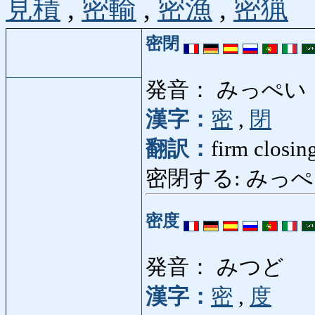
見積
,
密輸
,
密漁
,
密猟
密閉
発音： みっぺい
漢字：
密
,
閉
翻訳：
firm closin
密閉する: みっぺいする: 
密度
発音： みつど
漢字：
密
,
度