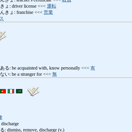
river license <<<
運転
: franchise <<<
営業
ス
acquainted with, know personally <<<
有
 a stranger for <<<
無
律
, discharge
ss, remove, discharge (v.)