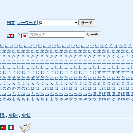
部首
キーワード
=>
い
い
い
い
い
い
い
い
い
い
い
い
い
い
い
い
い
い
い
い
い
う
う
う
う
う
う
う
か
か
か
か
か
か
か
か
か
か
か
か
か
か
か
か
か
か
か
か
か
か
か
か
か
か
か
か
き
き
き
き
き
き
き
き
き
き
き
き
き
き
き
き
き
ぎ
ぎ
ぎ
ぎ
ぎ
ぎ
ぎ
く
く
く
く
こ
こ
こ
こ
こ
こ
こ
こ
こ
こ
こ
こ
こ
こ
こ
こ
こ
こ
こ
こ
こ
こ
こ
こ
こ
こ
こ
こ
し
し
し
し
し
し
し
し
し
し
し
し
し
し
し
し
し
し
し
し
し
し
し
し
し
し
し
し
じ
じ
じ
じ
じ
じ
じ
じ
じ
じ
じ
じ
じ
じ
じ
じ
じ
じ
じ
じ
じ
す
す
す
す
す
す
す
そ
そ
そ
そ
そ
そ
そ
ぞ
ぞ
ぞ
た
た
た
た
た
た
た
た
た
た
た
た
た
た
た
た
た
た
て
て
て
て
て
て
て
て
て
て
て
て
て
て
で
で
で
で
で
と
と
と
と
と
と
と
と
と
ね
の
の
の
の
の
は
は
は
は
は
は
は
は
は
は
は
は
は
は
は
は
は
は
は
は
は
は
ぶ
ぶ
ぶ
ぶ
ぶ
ぶ
ぶ
ぶ
へ
へ
へ
へ
へ
へ
へ
へ
べ
べ
べ
ぺ
ほ
ほ
ほ
ほ
ほ
ほ
ほ
ほ
め
め
め
も
も
も
も
も
も
も
も
も
や
や
や
や
や
や
や
や
や
ゆ
ゆ
ゆ
ゆ
ゆ
ゆ
ゆ
わ
職
,
免除
,
免状