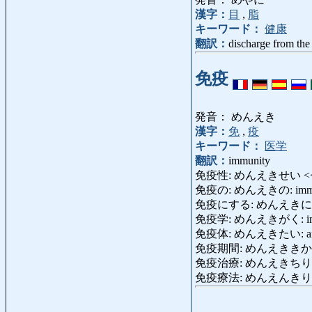
漢字：
目
,
脂
キーワード：
健康
翻訳：
discharge from the
免疫
発音： めんえき
漢字：
免
,
疫
キーワード：
医学
翻訳：
immunity
免疫性: めんえきせい <
免疫の: めんえきの: imm
免疫にする: めんえきにする
免疫学: めんえきがく: imm
免疫体: めんえきたい: ant
免疫期間: めんえききかん: pe
免疫治療: めんえきちりょう: 
免疫療法: めんえんきり