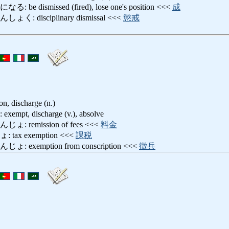
dismissed (fired), lose one's position <<<
成
disciplinary dismissal <<<
懲戒
on, discharge (n.)
, discharge (v.), absolve
remission of fees <<<
料金
x exemption <<<
課税
xemption from conscription <<<
徴兵