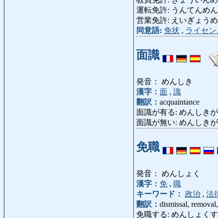
運転免許: うんてんめんきょ: d
営業免許: えいぎょうめんきょ
同意語:
免状
,
ライセン
面識
発音： めんしき
漢字：
面
,
識
翻訳：
acquaintance
面識が有る: めんしきがある: be 
面識が無い: めんしきがない: be
免職
発音： めんしょく
漢字：
免
,
職
キーワード：
政治
,
法
翻訳：
dismissal, removal
免職する: めんしょくする: dismi