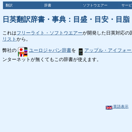
翻訳
辞書
ソフトウエアー
サービ
日英翻訳辞書・事典：目盛・目安・目脂
これは
フリーライト・ソフトウエアー
が開発した日英対応の
リスト
から。
弊社の
ユーロジャパン辞書
を
アップル・アイフォー
ンターネットが無くてもこの辞書が使えます。
英語表示