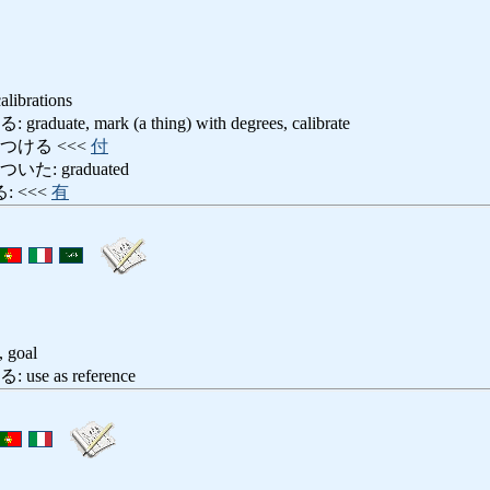
alibrations
te, mark (a thing) with degrees, calibrate
つける <<<
付
: graduated
 <<<
有
, goal
e as reference