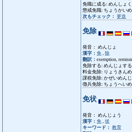
免職に成る: めんしょくになる: be 
懲戒免職: ちょうかいめんしょく: 
次もチェック：
更迭
免除
発音： めんじょ
漢字：
免
,
除
翻訳：
exemption, remissi
免除する: めんじょする: exempt
料金免除: りょうきんめんじょ: 
課税免除: かぜいめんじょ: ta
徴兵免除: ちょうへいめんじょ: e
免状
発音： めんじょう
漢字：
免
,
状
キーワード：
教育