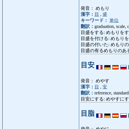
発音： めもり
漢字：
目
,
盛
キーワード：
単位
翻訳：
graduation, scale, c
目盛をする: めもりをする: gradua
目盛を付ける: めもりを
目盛の付いた: めもりのついた
目盛の有るめもりのある:
目安
発音： めやす
漢字：
目
,
安
翻訳：
reference, standard
目安にする: めやすにする: us
目脂
発音： めやに