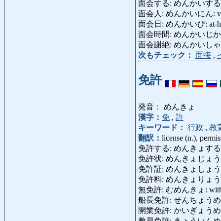
面会する: めんかいする: meet
面会人: めんかいにん: visito
面会日: めんかいび: at-home 
面会時間: めんかいじかん: vi
面会謝絶: めんかいしゃぜつ: 
次もチェック：
面接
,
免許
発音： めんきょ
漢字：
免
,
許
キーワード：
行政
,
教
翻訳：
license (n.), permi
免許する: めんきょする: licens
免許状: めんきょじょう: license 
免許証: めんきょしょう: drive
免許料: めんきょりょう: lic
無免許: むめんきょ: without 
船長免許: せんちょうめんきょ: 
開業免許: かいぎょうめんきょ: l
教員免許: きょういんめんきょ: t