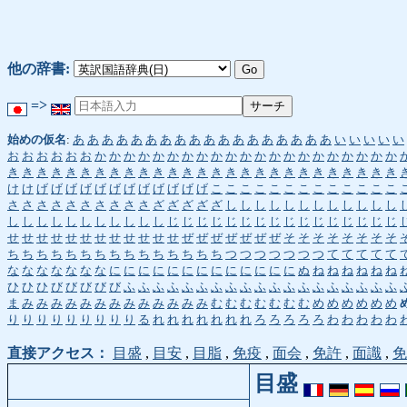
他の辞書:
=>
始めの仮名
:
あ
あ
あ
あ
あ
あ
あ
あ
あ
あ
あ
あ
あ
あ
あ
あ
あ
あ
い
い
い
い
い
お
お
お
お
お
お
か
か
か
か
か
か
か
か
か
か
か
か
か
か
か
か
か
か
か
か
か
き
き
き
き
き
き
き
き
き
き
き
き
き
き
き
き
き
き
き
き
き
き
き
き
き
き
き
け
け
げ
げ
げ
げ
げ
げ
げ
げ
げ
げ
げ
げ
こ
こ
こ
こ
こ
こ
こ
こ
こ
こ
こ
こ
こ
さ
さ
さ
さ
さ
さ
さ
さ
さ
さ
ざ
ざ
ざ
ざ
ざ
し
し
し
し
し
し
し
し
し
し
し
し
し
し
し
し
し
し
し
し
し
し
し
じ
じ
じ
じ
じ
じ
じ
じ
じ
じ
じ
じ
じ
じ
じ
じ
せ
せ
せ
せ
せ
せ
せ
せ
せ
せ
せ
せ
ぜ
ぜ
ぜ
ぜ
ぜ
ぜ
ぜ
そ
そ
そ
そ
そ
そ
そ
そ
ち
ち
ち
ち
ち
ち
ち
ち
ち
ち
ち
ち
ち
ち
ち
つ
つ
つ
つ
つ
つ
つ
て
て
て
て
て
な
な
な
な
な
な
な
に
に
に
に
に
に
に
に
に
に
に
に
に
ぬ
ね
ね
ね
ね
ね
ね
ひ
ひ
ひ
び
び
び
び
び
ふ
ふ
ふ
ふ
ふ
ふ
ふ
ふ
ふ
ふ
ふ
ふ
ふ
ふ
ふ
ふ
ふ
ふ
ふ
ま
み
み
み
み
み
み
み
み
み
み
み
み
み
む
む
む
む
む
む
む
め
め
め
め
め
め
り
り
り
り
り
り
り
り
り
る
れ
れ
れ
れ
れ
れ
れ
ろ
ろ
ろ
ろ
ろ
わ
わ
わ
わ
わ
直接アクセス：
目盛
,
目安
,
目脂
,
免疫
,
面会
,
免許
,
面識
,
免
目盛