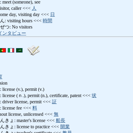
 (someone), see
r, caller <<<
人
day, visiting day <<<
日
siting hours <<<
時間
No visitors
インタビュー
育
ssion
e (v.), permit (v.)
(ｎ.), permit (n.), certificate, patent <<<
状
r license, permit <<<
証
ense fee <<<
料
license, unlicensed <<<
無
master's license <<<
船長
icense to practice <<<
開業
eacher's certificate <<<
教員