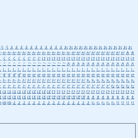
う
う
え
え
え
え
え
え
え
え
え
え
え
お
お
お
お
お
お
お
お
お
お
お
お
お
お
か
か
か
か
か
か
か
か
か
か
か
か
か
か
か
が
が
が
が
が
が
が
が
が
が
が
き
き
く
く
く
く
く
く
ぐ
ぐ
ぐ
け
け
け
け
け
け
け
け
け
け
け
け
け
け
け
け
け
け
け
こ
こ
こ
こ
こ
こ
ご
ご
ご
ご
ご
ご
ご
ご
さ
さ
さ
さ
さ
さ
さ
さ
さ
さ
さ
さ
さ
さ
し
し
し
し
し
し
し
し
し
し
し
し
し
し
し
し
し
し
し
し
し
し
し
し
し
し
し
し
す
す
す
ず
ず
せ
せ
せ
せ
せ
せ
せ
せ
せ
せ
せ
せ
せ
せ
せ
せ
せ
せ
せ
せ
せ
せ
せ
た
た
た
た
た
だ
だ
だ
だ
だ
だ
だ
だ
だ
だ
だ
だ
だ
ち
ち
ち
ち
ち
ち
ち
ち
ち
ち
と
と
と
と
と
と
と
と
と
と
と
と
ど
ど
ど
ど
ど
ど
ど
ど
ど
ど
ど
な
な
な
な
な
は
は
は
は
は
ば
ば
ば
ば
ば
ば
ひ
ひ
ひ
ひ
ひ
ひ
ひ
ひ
ひ
ひ
ひ
ひ
ひ
ひ
ひ
ひ
ひ
ほ
ほ
ほ
ほ
ほ
ほ
ほ
ほ
ほ
ほ
ぼ
ぼ
ぼ
ぼ
ぼ
ぼ
ぼ
ぼ
ま
ま
ま
ま
ま
ま
ま
ま
ま
ま
ゆ
ゆ
ゆ
よ
よ
よ
よ
よ
よ
よ
よ
よ
よ
よ
よ
よ
よ
よ
よ
ら
ら
ら
ら
ら
り
り
り
り