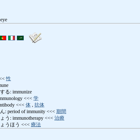
 eye
<<
性
une
: immunize
unology <<<
学
ibody <<<
体
,
抗体
riod of immunity <<<
期間
immunotherapy <<<
治療
ょうほう <<<
療法