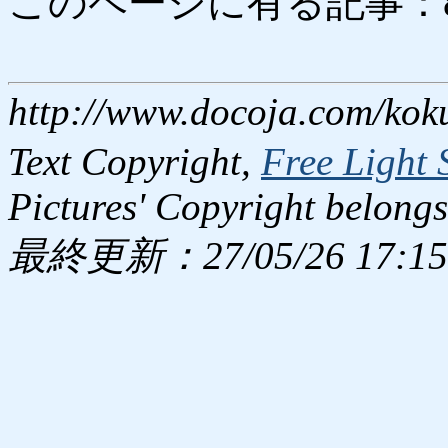
このページに有る記事：8356
http://www.docoja.com/kok
Text Copyright,
Free Light 
Pictures' Copyright belongs
最終更新：27/05/26 17:15