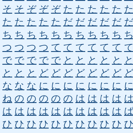
そ
そ
ぞ
ぞ
ぞ
た
た
た
た
た
た
た
た
た
た
だ
だ
だ
だ
だ
ち
ち
ち
ち
ち
ち
ち
ち
ち
ち
つ
つ
つ
つ
て
て
て
て
て
て
で
で
で
で
で
と
と
と
と
と
と
と
と
ど
ど
ど
ど
ど
ど
ど
な
な
な
に
に
に
に
に
に
に
ね
の
の
の
の
の
は
は
は
は
は
は
は
は
は
は
は
は
は
は
ひ
ひ
ひ
ひ
ひ
ひ
ひ
ひ
ひ
ひ