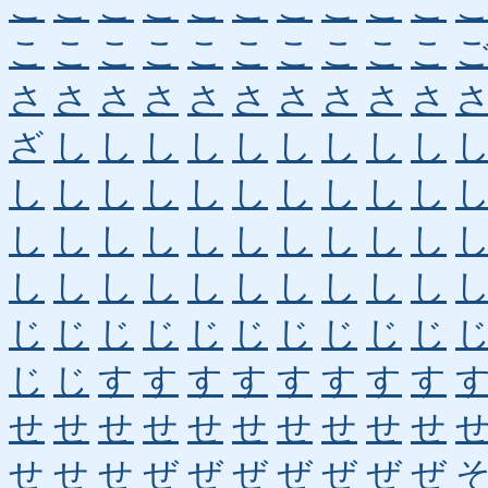
こ
こ
こ
こ
こ
こ
こ
こ
こ
こ
こ
こ
こ
こ
こ
こ
こ
こ
こ
こ
さ
さ
さ
さ
さ
さ
さ
さ
さ
さ
ざ
し
し
し
し
し
し
し
し
し
し
し
し
し
し
し
し
し
し
し
し
し
し
し
し
し
し
し
し
し
し
し
し
し
し
し
し
し
し
し
じ
じ
じ
じ
じ
じ
じ
じ
じ
じ
じ
じ
す
す
す
す
す
す
す
す
せ
せ
せ
せ
せ
せ
せ
せ
せ
せ
せ
せ
せ
ぜ
ぜ
ぜ
ぜ
ぜ
ぜ
ぜ