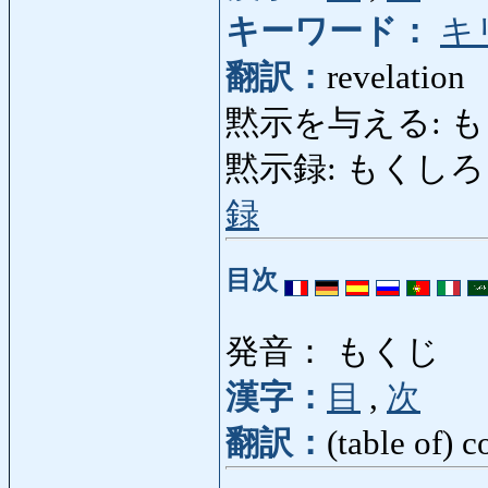
キーワード：
キ
翻訳：
revelation
黙示を与える: もく
黙示録: もくしろく: th
録
目次
発音： もくじ
漢字：
目
,
次
翻訳：
(table of) c