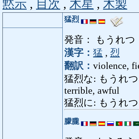
黙示
,
目次
,
木星
,
木製
猛烈
発音： もうれつ
漢字：
猛
,
烈
翻訳：
violence, f
猛烈な: もうれつな: viol
terrible, awful
猛烈に: もうれつに: vio
朦朧