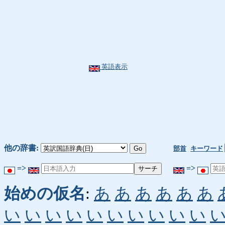
英語表示
他の辞書:
部首
キーワード
=>
=>
始めの仮名
:
あ
あ
あ
あ
あ
あ
い
い
い
い
い
い
い
い
い
い