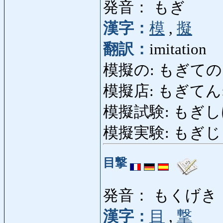
発音： もぎ
漢字：
模
,
擬
翻訳：
imitation
模擬の: もぎての: mi
模擬店: もぎてん: bo
模擬試験: もぎしけん: s
模擬実験: もぎじっけん:
目撃
発音： もくげき
漢字：
目
,
撃