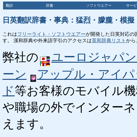
翻訳
辞書
ソフトウエアー
サービ
日英翻訳辞書・事典：猛烈・朦朧・模擬
これは
フリーライト・ソフトウエアー
が開発した日英対応の
す。 漢和辞典や外来語字引のアクセスは
英和辞典リスト
から
弊社の
ユーロジャパン
ーン
アップル・アイパ
ド
等お客様のモバイル機
や職場の外でインターネ
えます。