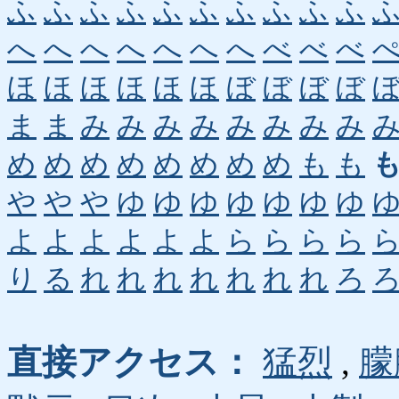
ふ
ふ
ふ
ふ
ふ
ふ
ふ
ふ
ふ
ふ
へ
へ
へ
へ
へ
へ
へ
べ
べ
べ
ほ
ほ
ほ
ほ
ほ
ほ
ぼ
ぼ
ぼ
ぼ
ま
ま
み
み
み
み
み
み
み
み
め
め
め
め
め
め
め
め
も
も
や
や
や
ゆ
ゆ
ゆ
ゆ
ゆ
ゆ
ゆ
よ
よ
よ
よ
よ
よ
ら
ら
ら
ら
り
る
れ
れ
れ
れ
れ
れ
れ
ろ
直接アクセス：
猛烈
,
朦