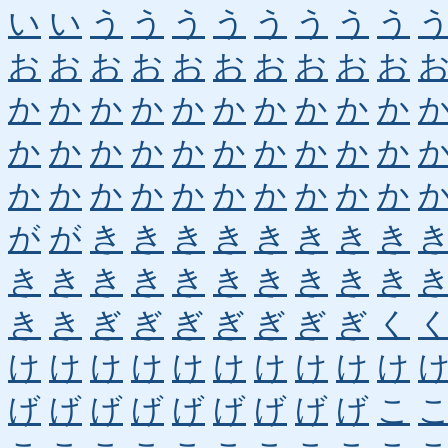
い
い
う
う
う
う
う
う
う
う
お
お
お
お
お
お
お
お
お
お
か
か
か
か
か
か
か
か
か
か
か
か
か
か
か
か
か
か
か
か
か
か
か
か
か
か
か
か
か
か
が
が
き
き
き
き
き
き
き
き
き
き
き
き
き
き
き
き
き
き
き
き
ぎ
ぎ
ぎ
ぎ
ぎ
ぎ
ぎ
く
け
け
け
け
け
け
け
け
け
け
げ
げ
げ
げ
げ
げ
げ
げ
げ
こ