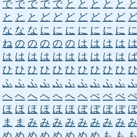
で
で
で
で
で
と
と
と
と
と
と
と
と
ど
ど
ど
ど
ど
ど
ど
な
な
な
に
に
に
に
に
に
に
ね
の
の
の
の
の
は
は
は
は
は
は
は
は
は
は
は
は
は
は
ひ
ひ
ひ
ひ
ひ
ひ
ひ
ひ
ひ
ひ
ふ
ふ
ふ
ふ
ふ
ふ
ふ
ふ
ふ
ふ
へ
へ
へ
へ
へ
へ
へ
べ
べ
べ
ほ
ほ
ほ
ほ
ほ
ほ
ぼ
ぼ
ぼ
ぼ
ま
ま
み
み
み
み
み
み
み
み
め
め
め
め
め
め
め
め
も
も