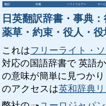
翻訳
辞書
ソフトウエアー
サービ
日英翻訳辞書・事典：
薬草・約束・役人・役
これは
フリーライト・ソ
対応の国語辞書で 英語
の意味が簡単に見つかり
のアクセスは
英和辞典リ
弊社の
ユーロジャパン