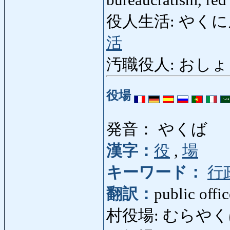
役人生活: やくにんせいか
活
汚職役人: おしょくやく
役場
発音： やくば
漢字：
役
,
場
キーワード：
行
翻訳：
public offic
村役場: むらやくば: v