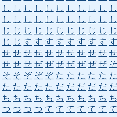
し
し
し
し
し
し
し
し
し
し
し
し
し
し
し
し
し
し
し
し
じ
じ
じ
じ
じ
じ
じ
じ
じ
じ
じ
じ
す
す
す
す
す
す
す
す
せ
せ
せ
せ
せ
せ
せ
せ
せ
せ
せ
せ
せ
ぜ
ぜ
ぜ
ぜ
ぜ
ぜ
ぜ
そ
そ
ぞ
ぞ
ぞ
た
た
た
た
た
た
た
た
た
た
だ
だ
だ
だ
だ
ち
ち
ち
ち
ち
ち
ち
ち
ち
ち
つ
つ
つ
つ
て
て
て
て
て
て