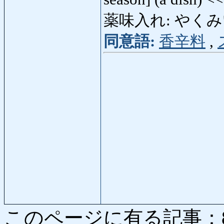
薬味入れ: やくみいれ: 
同意語:
香辛料
,
このページに有る記事：8442