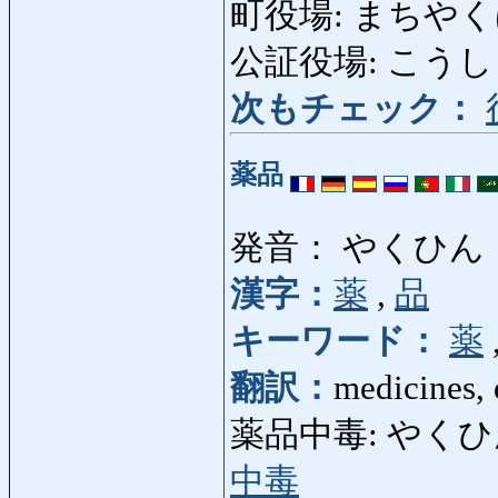
町役場: まちやくば: t
公証役場: こうしょうや
次もチェック：
薬品
発音： やくひん
漢字：
薬
,
品
キーワード：
薬
翻訳：
medicines, 
薬品中毒: やくひんちゅ
中毒