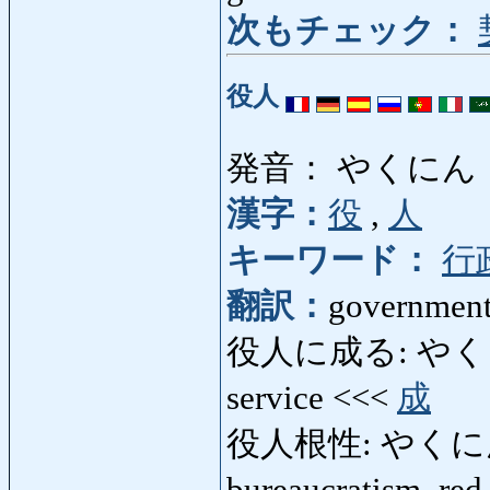
次もチェック：
役人
発音： やくにん
漢字：
役
,
人
キーワード：
行
翻訳：
government o
役人に成る: やくにんに
service <<<
成
役人根性: やくにんこ
bureaucratism, re