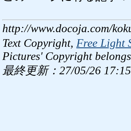
http://www.docoja.com/kok
Text Copyright,
Free Light 
Pictures' Copyright belongs
最終更新：27/05/26 17:15