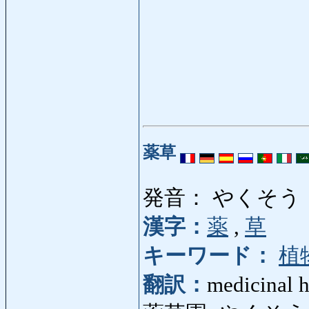
薬草
発音： やくそう
漢字：
薬
,
草
キーワード：
植
翻訳：
medicinal h