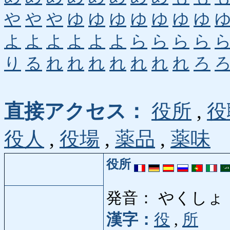
や
や
や
ゆ
ゆ
ゆ
ゆ
ゆ
ゆ
ゆ
よ
よ
よ
よ
よ
よ
ら
ら
ら
ら
り
る
れ
れ
れ
れ
れ
れ
れ
ろ
直接アクセス：
役所
,
役
役人
,
役場
,
薬品
,
薬味
役所
発音： やくしょ
漢字：
役
,
所