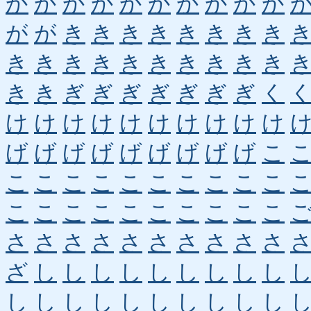
か
か
か
か
か
か
か
か
か
か
が
が
き
き
き
き
き
き
き
き
き
き
き
き
き
き
き
き
き
き
き
き
ぎ
ぎ
ぎ
ぎ
ぎ
ぎ
ぎ
く
け
け
け
け
け
け
け
け
け
け
げ
げ
げ
げ
げ
げ
げ
げ
げ
こ
こ
こ
こ
こ
こ
こ
こ
こ
こ
こ
こ
こ
こ
こ
こ
こ
こ
こ
こ
こ
さ
さ
さ
さ
さ
さ
さ
さ
さ
さ
ざ
し
し
し
し
し
し
し
し
し
し
し
し
し
し
し
し
し
し
し