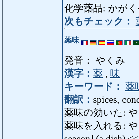
化学薬品: かがくやく
次もチェック：
薬味
発音： やくみ
漢字：
薬
,
味
キーワード：
薬
翻訳：
spices, con
薬味の効いた: やく
薬味を入れる: やくみをい
season] (a dish) <