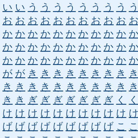
い
い
う
う
う
う
う
う
う
う
お
お
お
お
お
お
お
お
お
お
か
か
か
か
か
か
か
か
か
か
か
か
か
か
か
か
か
か
か
か
か
か
か
か
か
か
か
か
か
か
が
が
き
き
き
き
き
き
き
き
き
き
き
き
き
き
き
き
き
き
き
き
ぎ
ぎ
ぎ
ぎ
ぎ
ぎ
ぎ
く
け
け
け
け
け
け
け
け
け
け
げ
げ
げ
げ
げ
げ
げ
げ
げ
こ