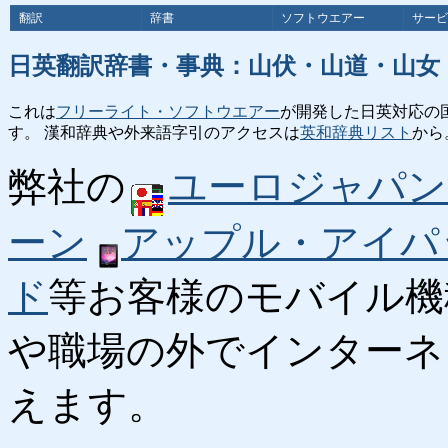
翻訳
辞書
ソフトウエアー
サービ
日英翻訳辞書・事典：山伏・山道・山女
これは
フリーライト・ソフトウエアー
が開発した日英対応の
す。 漢和辞典や外来語字引のアクセスは
英和辞典リスト
から
弊社の
ユーロジャパン
ーン
アップル・アイパ
ド
等お客様のモバイル機
や職場の外でインターネ
えます。