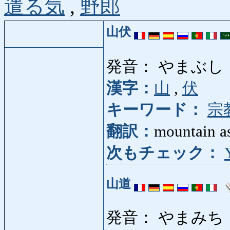
遣る気
,
野郎
山伏
発音： やまぶし
漢字：
山
,
伏
キーワード：
宗
翻訳：
mountain as
次もチェック：
山道
発音： やまみち