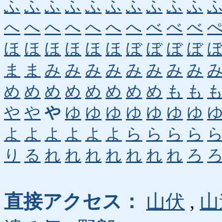
ふ
ふ
ふ
ふ
ふ
ふ
ふ
ふ
ふ
ふ
へ
へ
へ
へ
へ
へ
へ
べ
べ
べ
ほ
ほ
ほ
ほ
ほ
ほ
ぼ
ぼ
ぼ
ぼ
ま
ま
み
み
み
み
み
み
み
み
め
め
め
め
め
め
め
め
も
も
や
や
や
ゆ
ゆ
ゆ
ゆ
ゆ
ゆ
ゆ
よ
よ
よ
よ
よ
よ
ら
ら
ら
ら
り
る
れ
れ
れ
れ
れ
れ
れ
ろ
直接アクセス：
山伏
,
山