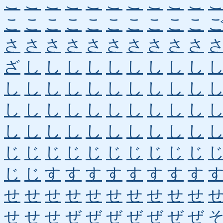
こ
こ
こ
こ
こ
こ
こ
こ
こ
こ
こ
こ
こ
こ
こ
こ
こ
こ
こ
こ
さ
さ
さ
さ
さ
さ
さ
さ
さ
さ
ざ
し
し
し
し
し
し
し
し
し
し
し
し
し
し
し
し
し
し
し
し
し
し
し
し
し
し
し
し
し
し
し
し
し
し
し
し
し
し
し
じ
じ
じ
じ
じ
じ
じ
じ
じ
じ
じ
じ
す
す
す
す
す
す
す
す
せ
せ
せ
せ
せ
せ
せ
せ
せ
せ
せ
せ
せ
ぜ
ぜ
ぜ
ぜ
ぜ
ぜ
ぜ