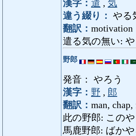
漢字：
遣
,
気
違う綴り：
やる
翻訳：
motivation
遣る気の無い: やるき
野郎
発音： やろう
漢字：
野
,
郎
翻訳：
man, chap, 
此の野郎: このやろう: 
馬鹿野郎: ばかやろう: