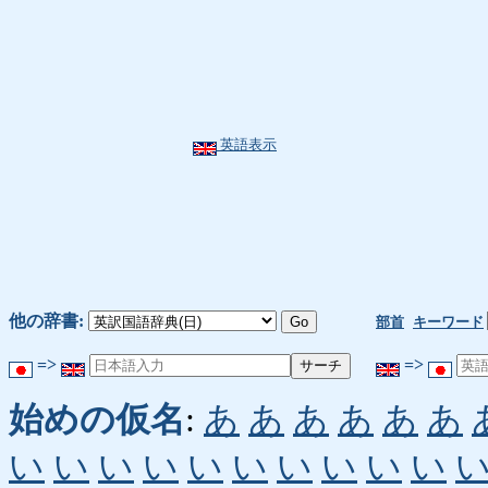
英語表示
他の辞書:
部首
キーワード
=>
=>
始めの仮名
:
あ
あ
あ
あ
あ
あ
い
い
い
い
い
い
い
い
い
い