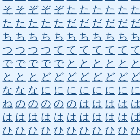
そ
そ
ぞ
ぞ
ぞ
た
た
た
た
た
た
た
た
た
た
だ
だ
だ
だ
だ
ち
ち
ち
ち
ち
ち
ち
ち
ち
ち
つ
つ
つ
つ
て
て
て
て
て
て
で
で
で
で
で
と
と
と
と
と
と
と
と
ど
ど
ど
ど
ど
ど
ど
な
な
な
に
に
に
に
に
に
に
ね
の
の
の
の
の
は
は
は
は
は
は
は
は
は
は
は
は
は
は
ひ
ひ
ひ
ひ
ひ
ひ
ひ
ひ
ひ
ひ