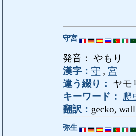
守宮
発音： やもり
漢字：
守
,
宮
違う綴り：
ヤモ
キーワード：
爬
翻訳：
gecko, wall
弥生