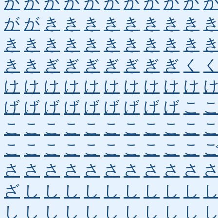
か
か
か
か
か
か
か
か
か
か
が
が
き
き
き
き
き
き
き
き
き
き
き
き
き
き
き
き
き
き
き
き
ぎ
ぎ
ぎ
ぎ
ぎ
ぎ
ぎ
く
け
け
け
け
け
け
け
け
け
け
げ
げ
げ
げ
げ
げ
げ
げ
げ
こ
こ
こ
こ
こ
こ
こ
こ
こ
こ
こ
こ
こ
こ
こ
こ
こ
こ
こ
こ
こ
さ
さ
さ
さ
さ
さ
さ
さ
さ
さ
ざ
し
し
し
し
し
し
し
し
し
し
し
し
し
し
し
し
し
し
し