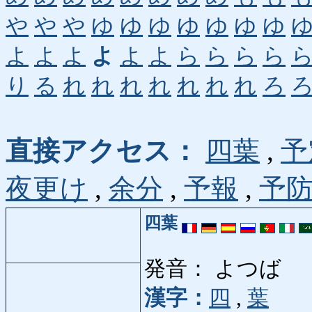
や
や
や
ゆ
ゆ
ゆ
ゆ
ゆ
ゆ
ゆ
よ
よ
よ
よ
よ
よ
ら
ら
ら
ら
り
る
れ
れ
れ
れ
れ
れ
れ
ろ
直接アクセス：
四葉
,
予
夜更け
,
余分
,
予報
,
予
四葉
発音： よつば
漢字：
四
,
葉