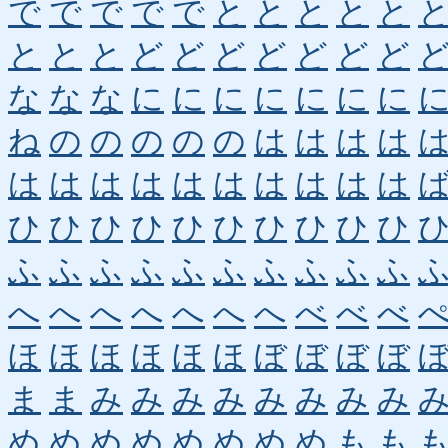
で
で
で
で
で
と
と
と
と
と
と
と
と
ど
ど
ど
ど
ど
ど
ど
な
な
な
に
に
に
に
に
に
に
ね
の
の
の
の
の
は
は
は
は
は
は
は
は
は
は
は
は
は
は
ひ
ひ
ひ
ひ
ひ
ひ
ひ
ひ
ひ
ひ
ふ
ふ
ふ
ふ
ふ
ふ
ふ
ふ
ふ
ふ
へ
へ
へ
へ
へ
へ
へ
べ
べ
べ
ほ
ほ
ほ
ほ
ほ
ほ
ぼ
ぼ
ぼ
ぼ
ま
ま
み
み
み
み
み
み
み
み
め
め
め
め
め
め
め
め
も
も