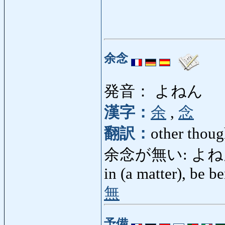
余念
発音： よねん
漢字：
余
,
念
翻訳：
other thoug
余念が無い: よねんがない:
in (a matter), be b
無
予備