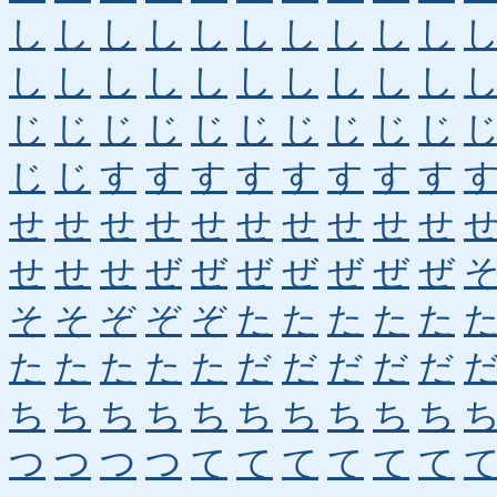
し
し
し
し
し
し
し
し
し
し
し
し
し
し
し
し
し
し
し
し
じ
じ
じ
じ
じ
じ
じ
じ
じ
じ
じ
じ
す
す
す
す
す
す
す
す
せ
せ
せ
せ
せ
せ
せ
せ
せ
せ
せ
せ
せ
ぜ
ぜ
ぜ
ぜ
ぜ
ぜ
ぜ
そ
そ
ぞ
ぞ
ぞ
た
た
た
た
た
た
た
た
た
た
だ
だ
だ
だ
だ
ち
ち
ち
ち
ち
ち
ち
ち
ち
ち
つ
つ
つ
つ
て
て
て
て
て
て