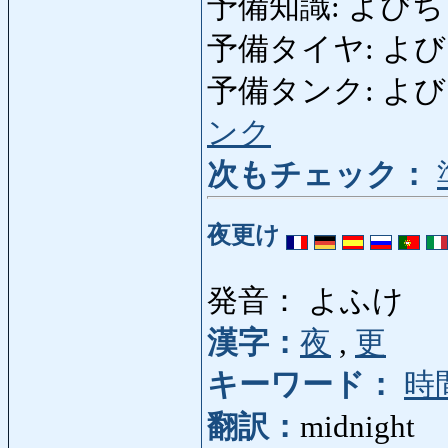
予備知識: よびちしき: 
予備タイヤ: よびたいや
予備タンク: よびたんく: 
ンク
次もチェック：
夜更け
発音： よふけ
漢字：
夜
,
更
キーワード：
時
翻訳：
midnight