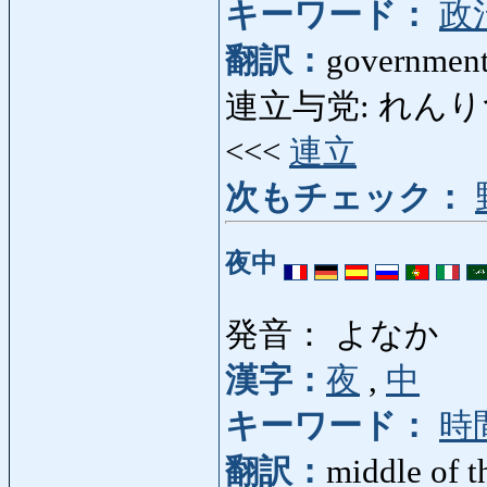
キーワード：
政
翻訳：
government 
連立与党: れんりつよとう
<<<
連立
次もチェック：
夜中
発音： よなか
漢字：
夜
,
中
キーワード：
時
翻訳：
middle of t