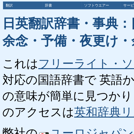
翻訳
辞書
ソフトウエアー
サービ
日英翻訳辞書・事典：
余念・予備・夜更け・
これは
フリーライト・ソ
対応の国語辞書で 英語
の意味が簡単に見つかり
のアクセスは
英和辞典リ
弊社の
ユーロジャパン