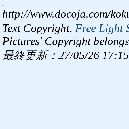
http://www.docoja.com/kok
Text Copyright,
Free Light 
Pictures' Copyright belongs
最終更新：27/05/26 17:15