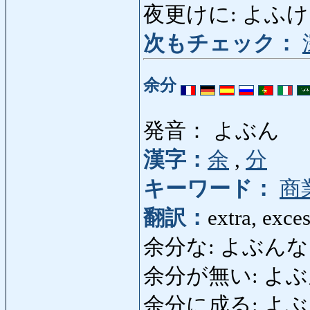
夜更けに: よふけに: lat
次もチェック：
余分
発音： よぶん
漢字：
余
,
分
キーワード：
商
翻訳：
extra, exce
余分な: よぶんな: sur
余分が無い: よぶんがな
余分に成る: よぶ