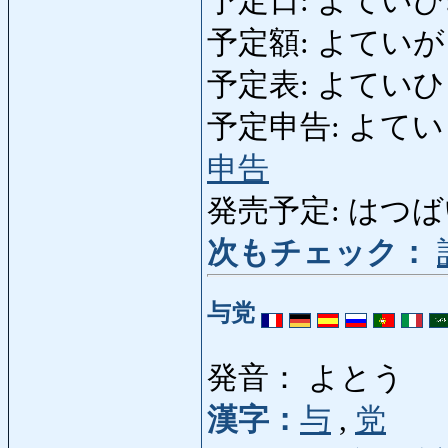
予定日: よていび: expe
予定額: よていがく: e
予定表: よていひょう: 
予定申告: よていしんこく
申告
発売予定: はつばいよて
次もチェック：
与党
発音： よとう
漢字：
与
,
党