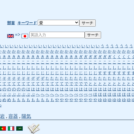
部首
キーワード
=>
い
い
い
い
い
い
い
い
い
い
い
い
い
い
い
い
い
い
い
い
い
う
う
う
う
う
う
う
か
か
か
か
か
か
か
か
か
か
か
か
か
か
か
か
か
か
か
か
か
か
か
か
か
か
か
か
き
き
き
き
き
き
き
き
き
き
き
き
き
き
き
き
き
ぎ
ぎ
ぎ
ぎ
ぎ
ぎ
ぎ
く
く
く
く
こ
こ
こ
こ
こ
こ
こ
こ
こ
こ
こ
こ
こ
こ
こ
こ
こ
こ
こ
こ
こ
こ
こ
こ
こ
こ
こ
こ
し
し
し
し
し
し
し
し
し
し
し
し
し
し
し
し
し
し
し
し
し
し
し
し
し
し
し
し
じ
じ
じ
じ
じ
じ
じ
じ
じ
じ
じ
じ
じ
じ
じ
じ
じ
じ
じ
じ
じ
す
す
す
す
す
す
す
そ
そ
そ
そ
そ
そ
そ
ぞ
ぞ
ぞ
た
た
た
た
た
た
た
た
た
た
た
た
た
た
た
た
た
た
て
て
て
て
て
て
て
て
て
て
て
て
て
て
で
で
で
で
で
と
と
と
と
と
と
と
と
と
ね
の
の
の
の
の
は
は
は
は
は
は
は
は
は
は
は
は
は
は
は
は
は
は
は
は
は
は
ぶ
ぶ
ぶ
ぶ
ぶ
ぶ
ぶ
ぶ
へ
へ
へ
へ
へ
へ
へ
へ
べ
べ
べ
ぺ
ほ
ほ
ほ
ほ
ほ
ほ
ほ
ほ
め
め
め
も
も
も
も
も
も
も
も
も
や
や
や
や
や
や
や
や
や
ゆ
ゆ
ゆ
ゆ
ゆ
ゆ
ゆ
わ
岩
,
容器
,
陽気