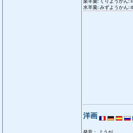
栗羊羹: くりようかん: sweet je
水羊羹: みずようかん: thin sw
洋画
発音： ようが