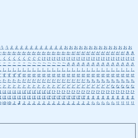
う
う
え
え
え
え
え
え
え
え
え
え
え
お
お
お
お
お
お
お
お
お
お
お
お
お
お
か
か
か
か
か
か
か
か
か
か
か
か
か
か
か
が
が
が
が
が
が
が
が
が
が
が
き
き
く
く
く
く
く
く
ぐ
ぐ
ぐ
け
け
け
け
け
け
け
け
け
け
け
け
け
け
け
け
け
け
け
こ
こ
こ
こ
こ
こ
ご
ご
ご
ご
ご
ご
ご
ご
さ
さ
さ
さ
さ
さ
さ
さ
さ
さ
さ
さ
さ
さ
し
し
し
し
し
し
し
し
し
し
し
し
し
し
し
し
し
し
し
し
し
し
し
し
し
し
し
し
す
す
す
ず
ず
せ
せ
せ
せ
せ
せ
せ
せ
せ
せ
せ
せ
せ
せ
せ
せ
せ
せ
せ
せ
せ
せ
せ
た
た
た
た
た
だ
だ
だ
だ
だ
だ
だ
だ
だ
だ
だ
だ
だ
ち
ち
ち
ち
ち
ち
ち
ち
ち
ち
と
と
と
と
と
と
と
と
と
と
と
と
ど
ど
ど
ど
ど
ど
ど
ど
ど
ど
ど
な
な
な
な
な
は
は
は
は
は
ば
ば
ば
ば
ば
ば
ひ
ひ
ひ
ひ
ひ
ひ
ひ
ひ
ひ
ひ
ひ
ひ
ひ
ひ
ひ
ひ
ひ
ほ
ほ
ほ
ほ
ほ
ほ
ほ
ほ
ほ
ほ
ぼ
ぼ
ぼ
ぼ
ぼ
ぼ
ぼ
ぼ
ま
ま
ま
ま
ま
ま
ま
ま
ま
ま
ゆ
ゆ
ゆ
よ
よ
よ
よ
よ
よ
よ
よ
よ
よ
よ
よ
よ
よ
よ
よ
ら
ら
ら
ら
ら
り
り
り
り