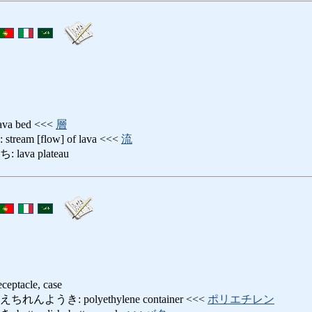
a bed <<<
層
m [flow] of lava <<<
流
ava plateau
eceptacle, case
ようき: polyethylene container <<<
ポリエチレン