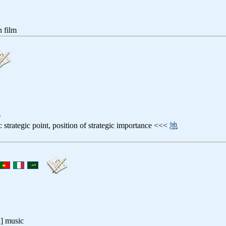
n film
s
c point, position of strategic importance <<<
地
] music