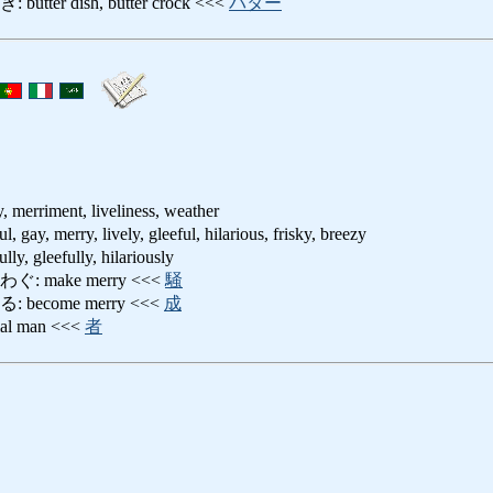
er dish, butter crock <<<
バター
y, merriment, liveliness, weather
 merry, lively, gleeful, hilarious, frisky, breezy
gleefully, hilariously
 make merry <<<
騒
ecome merry <<<
成
l man <<<
者