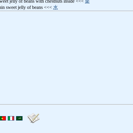
lly of beans with chestnuts inside <<<
栗
eet jelly of beans <<<
水