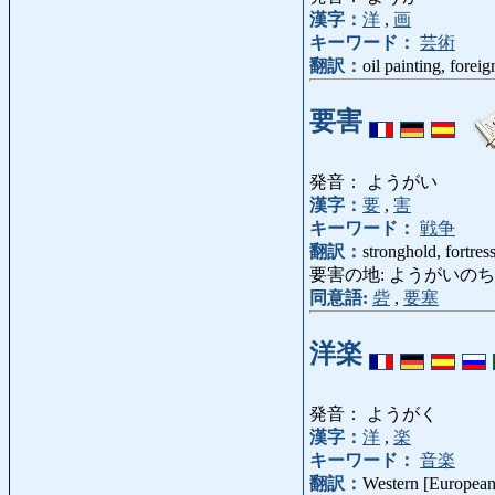
漢字：
洋
,
画
キーワード：
芸術
翻訳：
oil painting, foreig
要害
発音： ようがい
漢字：
要
,
害
キーワード：
戦争
翻訳：
stronghold, fortres
要害の地: ようがいのち: strategi
同意語:
砦
,
要塞
洋楽
発音： ようがく
漢字：
洋
,
楽
キーワード：
音楽
翻訳：
Western [European