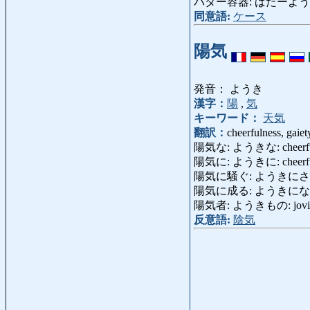
バター容器: ばたーようき: butt
同意語:
ケース
陽気
発音： ようき
漢字：
陽
,
気
キーワード：
天気
翻訳：
cheerfulness, gaiet
陽気な: ようきな: cheerful, gay,
陽気に: ようきに: cheerfully, 
陽気に騒ぐ: ようきにさわぐ:
陽気に成る: ようきになる: b
陽気者: ようきもの: jovia
反意語:
陰気