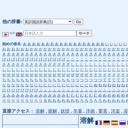
他の辞書:
=>
始めの仮名
:
あ
あ
あ
あ
あ
あ
あ
あ
あ
あ
あ
あ
あ
あ
あ
あ
あ
あ
い
い
い
い
い
お
お
お
お
お
お
か
か
か
か
か
か
か
か
か
か
か
か
か
か
か
か
か
か
か
か
か
き
き
き
き
き
き
き
き
き
き
き
き
き
き
き
き
き
き
き
き
き
き
き
き
き
き
き
け
け
げ
げ
げ
げ
げ
げ
げ
げ
げ
げ
げ
げ
こ
こ
こ
こ
こ
こ
こ
こ
こ
こ
こ
こ
こ
さ
さ
さ
さ
さ
さ
さ
さ
さ
さ
ざ
ざ
ざ
ざ
ざ
し
し
し
し
し
し
し
し
し
し
し
し
し
し
し
し
し
し
し
し
し
し
し
じ
じ
じ
じ
じ
じ
じ
じ
じ
じ
じ
じ
じ
じ
じ
じ
せ
せ
せ
せ
せ
せ
せ
せ
せ
せ
せ
せ
ぜ
ぜ
ぜ
ぜ
ぜ
ぜ
ぜ
そ
そ
そ
そ
そ
そ
そ
そ
ち
ち
ち
ち
ち
ち
ち
ち
ち
ち
ち
ち
ち
ち
ち
つ
つ
つ
つ
つ
つ
つ
て
て
て
て
て
な
な
な
な
な
な
な
に
に
に
に
に
に
に
に
に
に
に
に
に
ぬ
ね
ね
ね
ね
ね
ね
ひ
ひ
ひ
び
び
び
び
び
ふ
ふ
ふ
ふ
ふ
ふ
ふ
ふ
ふ
ふ
ふ
ふ
ふ
ふ
ふ
ふ
ふ
ふ
ふ
ま
み
み
み
み
み
み
み
み
み
み
み
み
み
む
む
む
む
む
む
む
め
め
め
め
め
め
り
り
り
り
り
り
り
り
り
る
れ
れ
れ
れ
れ
れ
れ
ろ
ろ
ろ
ろ
ろ
わ
わ
わ
わ
わ
直接アクセス：
溶解
,
熔解
,
妖怪
,
羊羹
,
洋画
,
要害
,
洋楽
,
溶
溶解