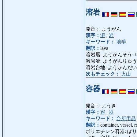
溶岩
発音： ようがん
漢字：
溶
,
岩
キーワード：
地学
翻訳：
lava
溶岩層: ようがんそう: lav
溶岩流: ようがんりゅう: strea
溶岩台地: ようがんだいち: l
次もチェック：
火山
容器
発音： ようき
漢字：
容
,
器
キーワード：
台所用品
翻訳：
container, vessel, r
ポリエチレン容器: ぽりえちれん