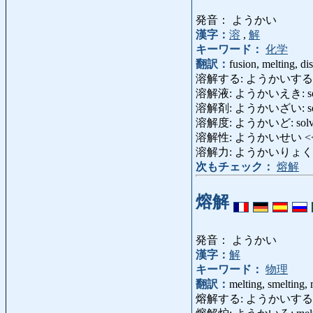
発音： ようかい
漢字：
溶
,
解
キーワード：
化学
翻訳：
fusion, melting, di
溶解する: ようかいする: dis
溶解液: ようかいえき: solu
溶解剤: ようかいざい: sol
溶解度: ようかいど: solvab
溶解性: ようかいせい <
溶解力: ようかいりょく: meltin
次もチェック：
熔解
熔解
発音： ようかい
漢字：
解
キーワード：
物理
翻訳：
melting, smelting,
熔解する: ようかいする: melt,