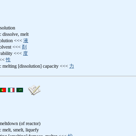
ssolution
solve, melt
tion <<<
液
vent <<<
剤
ility <<<
度
<<
性
g [dissolution] capacity <<<
力
 meltdown (of reactor)
 smelt, liquefy