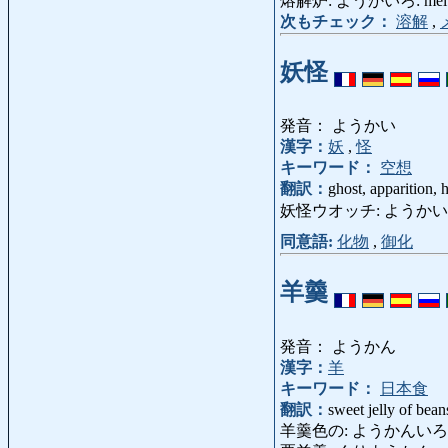
熔解炉: ようかいろ: melting [
次もチェック：
溶解
,
妖怪
発音： ようかい
漢字：
妖
,
怪
キーワード：
空想
翻訳：
ghost, apparition,
妖怪ウオッチ: ようかいうおっち: 
同意語:
化物
,
御化
羊羹
発音： ようかん
漢字：
羊
キーワード：
日本食
翻訳：
sweet jelly of bean
羊羹色の: ようかんいろの: disc