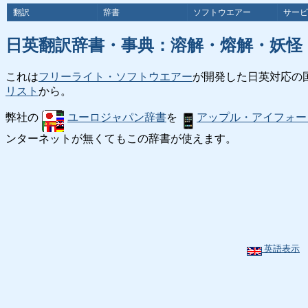
翻訳
辞書
ソフトウエアー
サービ
日英翻訳辞書・事典：溶解・熔解・妖怪
これは
フリーライト・ソフトウエアー
が開発した日英対応の
リスト
から。
弊社の
ユーロジャパン辞書
を
アップル・アイフォー
ンターネットが無くてもこの辞書が使えます。
英語表示