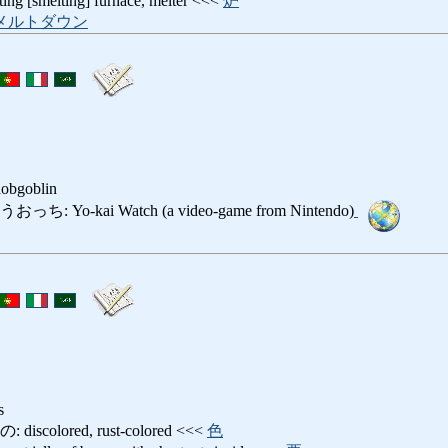
smelting] furnace, melter <<<
炉
メルトダウン
 hobgoblin
Yo-kai Watch (a video-game from Nintendo)
s
olored, rust-colored <<<
色