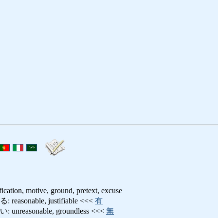
ification, motive, ground, pretext, excuse
onable, justifiable <<<
有
easonable, groundless <<<
無