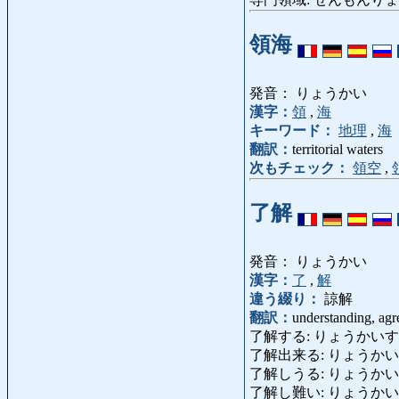
領海
発音： りょうかい
漢字：
領
,
海
キーワード：
地理
,
海
翻訳：
territorial waters
次もチェック：
領空
,
了解
発音： りょうかい
漢字：
了
,
解
違う綴り：
諒解
翻訳：
understanding, ag
了解する: りょうかいする: un
了解出来る: りょうかいできる: u
了解しうる: りょうか
了解し難い: りょうかいしがたい: i