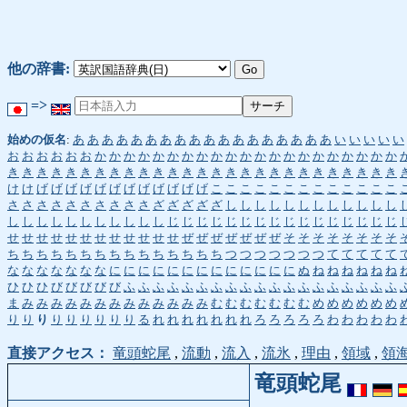
他の辞書:
=>
始めの仮名
:
あ
あ
あ
あ
あ
あ
あ
あ
あ
あ
あ
あ
あ
あ
あ
あ
あ
あ
い
い
い
い
い
お
お
お
お
お
お
か
か
か
か
か
か
か
か
か
か
か
か
か
か
か
か
か
か
か
か
か
き
き
き
き
き
き
き
き
き
き
き
き
き
き
き
き
き
き
き
き
き
き
き
き
き
き
き
け
け
げ
げ
げ
げ
げ
げ
げ
げ
げ
げ
げ
げ
こ
こ
こ
こ
こ
こ
こ
こ
こ
こ
こ
こ
こ
さ
さ
さ
さ
さ
さ
さ
さ
さ
さ
ざ
ざ
ざ
ざ
ざ
し
し
し
し
し
し
し
し
し
し
し
し
し
し
し
し
し
し
し
し
し
し
し
じ
じ
じ
じ
じ
じ
じ
じ
じ
じ
じ
じ
じ
じ
じ
じ
せ
せ
せ
せ
せ
せ
せ
せ
せ
せ
せ
せ
ぜ
ぜ
ぜ
ぜ
ぜ
ぜ
ぜ
そ
そ
そ
そ
そ
そ
そ
そ
ち
ち
ち
ち
ち
ち
ち
ち
ち
ち
ち
ち
ち
ち
ち
つ
つ
つ
つ
つ
つ
つ
て
て
て
て
て
な
な
な
な
な
な
な
に
に
に
に
に
に
に
に
に
に
に
に
に
ぬ
ね
ね
ね
ね
ね
ね
ひ
ひ
ひ
び
び
び
び
び
ふ
ふ
ふ
ふ
ふ
ふ
ふ
ふ
ふ
ふ
ふ
ふ
ふ
ふ
ふ
ふ
ふ
ふ
ふ
ま
み
み
み
み
み
み
み
み
み
み
み
み
み
む
む
む
む
む
む
む
め
め
め
め
め
め
り
り
り
り
り
り
り
り
り
る
れ
れ
れ
れ
れ
れ
れ
ろ
ろ
ろ
ろ
ろ
わ
わ
わ
わ
わ
直接アクセス：
竜頭蛇尾
,
流動
,
流入
,
流氷
,
理由
,
領域
,
領
竜頭蛇尾