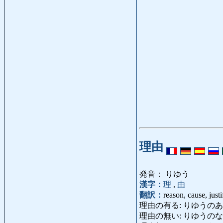
理由
発音： りゆう
漢字：
理
,
由
翻訳：
reason, cause, just
理由の有る: りゆうのある: reas
理由の無い: りゆうのない: unr