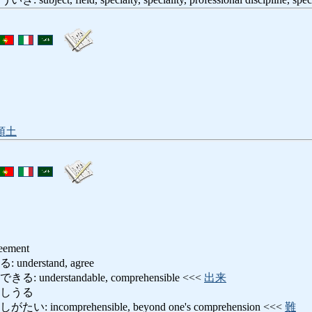
領土
reement
derstand, agree
nderstandable, comprehensible <<<
出来
いしうる
ncomprehensible, beyond one's comprehension <<<
難