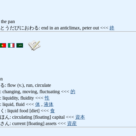
n the pan
わる: end in an anticlimax, peter out <<<
終
on
(v.), run, circulate
ing, moving, fluctuating <<<
的
dity, fluidity <<<
性
id, fluid <<<
体
,
液体
uid food [diet] <<<
食
ulating [floating] capital <<<
資本
rent [floating] assets <<<
資産