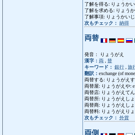
了解を得る: りょうかいをえる: o
了解を求める: りょうかいをもとめ
了解事項: りょうかいじこう: i
次もチェック：
納得
両替
発音： りょうがえ
漢字：
両
,
替
キーワード：
銀行
,
旅
翻訳：
exchange (of mone
両替する: りょうがえする: ch
両替屋: りょうがえや: exchang
両替店: りょうがえてん: exc
両替所: りょうがえしょ 
両替商: りょうがえしょう: exc
両替料: りょうがえりょう: e
次もチェック：
外貨
両側