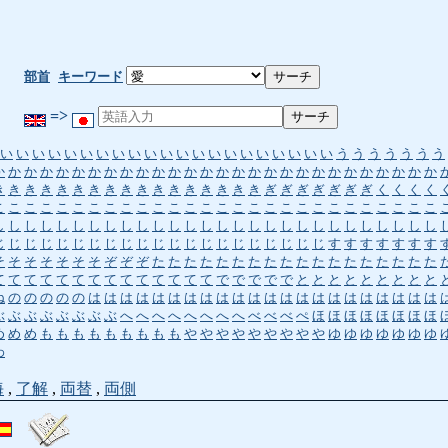
部首
キーワード
=>
い
い
い
い
い
い
い
い
い
い
い
い
い
い
い
い
い
い
い
い
い
う
う
う
う
う
う
う
か
か
か
か
か
か
か
か
か
か
か
か
か
か
か
か
か
か
か
か
か
か
か
か
か
か
か
か
き
き
き
き
き
き
き
き
き
き
き
き
き
き
き
き
き
ぎ
ぎ
ぎ
ぎ
ぎ
ぎ
ぎ
く
く
く
く
こ
こ
こ
こ
こ
こ
こ
こ
こ
こ
こ
こ
こ
こ
こ
こ
こ
こ
こ
こ
こ
こ
こ
こ
こ
こ
こ
こ
し
し
し
し
し
し
し
し
し
し
し
し
し
し
し
し
し
し
し
し
し
し
し
し
し
し
し
し
じ
じ
じ
じ
じ
じ
じ
じ
じ
じ
じ
じ
じ
じ
じ
じ
じ
じ
じ
じ
じ
す
す
す
す
す
す
す
そ
そ
そ
そ
そ
そ
そ
ぞ
ぞ
ぞ
た
た
た
た
た
た
た
た
た
た
た
た
た
た
た
た
た
た
て
て
て
て
て
て
て
て
て
て
て
て
て
て
で
で
で
で
で
と
と
と
と
と
と
と
と
と
ね
の
の
の
の
の
は
は
は
は
は
は
は
は
は
は
は
は
は
は
は
は
は
は
は
は
は
は
ぶ
ぶ
ぶ
ぶ
ぶ
ぶ
ぶ
ぶ
へ
へ
へ
へ
へ
へ
へ
へ
べ
べ
べ
ぺ
ほ
ほ
ほ
ほ
ほ
ほ
ほ
ほ
め
め
め
も
も
も
も
も
も
も
も
も
や
や
や
や
や
や
や
や
や
ゆ
ゆ
ゆ
ゆ
ゆ
ゆ
ゆ
わ
海
,
了解
,
両替
,
両側