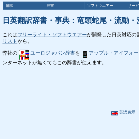
翻訳
辞書
ソフトウエアー
サービ
日英翻訳辞書・事典：竜頭蛇尾・流動・
これは
フリーライト・ソフトウエアー
が開発した日英対応の
リスト
から。
弊社の
ユーロジャパン辞書
を
アップル・アイフォー
ンターネットが無くてもこの辞書が使えます。
英語表示