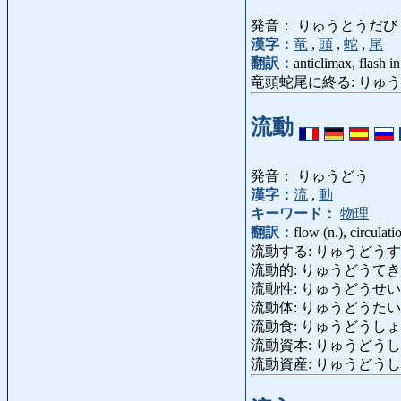
発音： りゅうとうだび
漢字：
竜
,
頭
,
蛇
,
尾
翻訳：
anticlimax, flash i
竜頭蛇尾に終る: りゅうとうだびにお
流動
発音： りゅうどう
漢字：
流
,
動
キーワード：
物理
翻訳：
flow (n.), circulati
流動する: りゅうどうする: flow 
流動的: りゅうどうてき: chang
流動性: りゅうどうせい: liqui
流動体: りゅうどうたい: liqu
流動食: りゅうどうしょく: liq
流動資本: りゅうどうしほん: circ
流動資産: りゅうどうしさん: cur