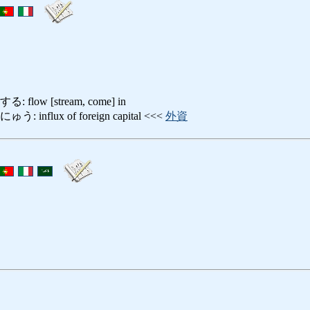
ow [stream, come] in
nflux of foreign capital <<<
外資