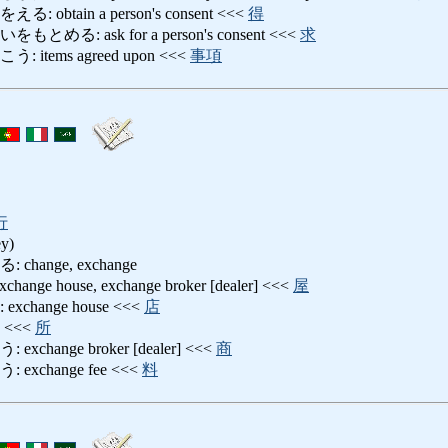
btain a person's consent <<<
得
る: ask for a person's consent <<<
求
tems agreed upon <<<
事項
行
y)
ange, exchange
e house, exchange broker [dealer] <<<
屋
hange house <<<
店
<<<
所
hange broker [dealer] <<<
商
xchange fee <<<
料