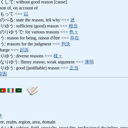
ithout good reason [cause]
of, on account of
もって <<<
以
ate the reason, tell why <<<
述
ufficient (good) reason <<<
相当
: for various reasons <<<
色々
n for being, raison d'être <<<
存在
sons for the judgment <<<
判決
rge <<<
起訴
diverse reasons <<<
様々
flimsy reason, weak argument <<<
薄弱
ood [justifiable] reason <<<
正当
原因
学
here, realm, region, area, domain
t, field, specialty, speciality, professional discipline, speci