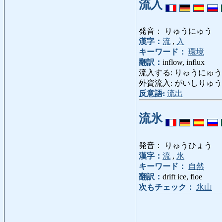
流入
発音： りゅうにゅう
漢字：
流
,
入
キーワード：
環境
翻訳：
inflow, influx
流入する: りゅうにゅうする: fl
外資流入: がいしりゅうにゅう: i
反意語:
流出
流氷
発音： りゅうひょう
漢字：
流
,
氷
キーワード：
自然
翻訳：
drift ice, floe
次もチェック：
氷山