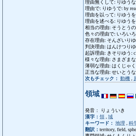
理由無くして: りゆうなくして: w
理由で: りゆうで: by reason 
理由を以って: りゆうを
理由を述べる: りゆうをのべる: st
相当の理由: そうとうのりゆう: s
色々の理由で: いろいろのりゆうで
存在理由: そんざいりゆう: reaso
判決理由: はんけつりゆう: rea
起訴理由: きそりゆう: cha
様々な理由: さまざまなりゆう: 
薄弱な理由: はくじゃくなりゆう: 
正当な理由: せいとうなりゆう: g
次もチェック：
動機
,
領域
発音： りょういき
漢字：
領
,
域
キーワード：
地理
,
科
翻訳：
territory, field, sp
専門領域: せんもんりょういき: subjec