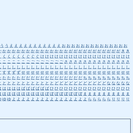
う
う
え
え
え
え
え
え
え
え
え
え
え
お
お
お
お
お
お
お
お
お
お
お
お
お
お
か
か
か
か
か
か
か
か
か
か
か
か
か
か
か
が
が
が
が
が
が
が
が
が
が
が
き
き
く
く
く
く
く
く
ぐ
ぐ
ぐ
け
け
け
け
け
け
け
け
け
け
け
け
け
け
け
け
け
け
け
こ
こ
こ
こ
こ
こ
ご
ご
ご
ご
ご
ご
ご
ご
さ
さ
さ
さ
さ
さ
さ
さ
さ
さ
さ
さ
さ
さ
し
し
し
し
し
し
し
し
し
し
し
し
し
し
し
し
し
し
し
し
し
し
し
し
し
し
し
し
す
す
す
ず
ず
せ
せ
せ
せ
せ
せ
せ
せ
せ
せ
せ
せ
せ
せ
せ
せ
せ
せ
せ
せ
せ
せ
せ
た
た
た
た
た
だ
だ
だ
だ
だ
だ
だ
だ
だ
だ
だ
だ
だ
ち
ち
ち
ち
ち
ち
ち
ち
ち
ち
と
と
と
と
と
と
と
と
と
と
と
と
ど
ど
ど
ど
ど
ど
ど
ど
ど
ど
ど
な
な
な
な
な
は
は
は
は
は
ば
ば
ば
ば
ば
ば
ひ
ひ
ひ
ひ
ひ
ひ
ひ
ひ
ひ
ひ
ひ
ひ
ひ
ひ
ひ
ひ
ひ
ほ
ほ
ほ
ほ
ほ
ほ
ほ
ほ
ほ
ほ
ぼ
ぼ
ぼ
ぼ
ぼ
ぼ
ぼ
ぼ
ま
ま
ま
ま
ま
ま
ま
ま
ま
ま
ゆ
ゆ
ゆ
よ
よ
よ
よ
よ
よ
よ
よ
よ
よ
よ
よ
よ
よ
よ
よ
ら
ら
ら
ら
ら
り
り
り
り