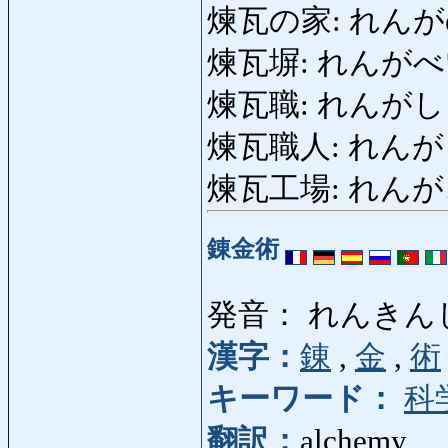
煉瓦の家: れん
煉瓦塀: れんがべい: b
煉瓦職: れんがしょく:
煉瓦職人: れんが
煉瓦工場: れんがこう
錬金術
発音： れんきん
漢字：
錬
,
金
,
術
キーワード：
科
翻訳：
alchemy