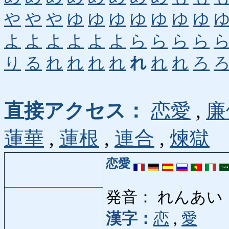
や
や
や
ゆ
ゆ
ゆ
ゆ
ゆ
ゆ
ゆ
よ
よ
よ
よ
よ
よ
ら
ら
ら
ら
り
る
れ
れ
れ
れ
れ
れ
れ
ろ
直接アクセス：
恋愛
,
廉
蓮華
,
蓮根
,
連合
,
煉獄
恋愛
発音： れんあい
漢字：
恋
,
愛