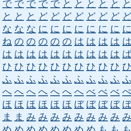
で
で
で
で
で
と
と
と
と
と
と
と
と
ど
ど
ど
ど
ど
ど
ど
な
な
な
に
に
に
に
に
に
に
ね
の
の
の
の
の
は
は
は
は
は
は
は
は
は
は
は
は
は
は
ひ
ひ
ひ
ひ
ひ
ひ
ひ
ひ
ひ
ひ
ふ
ふ
ふ
ふ
ふ
ふ
ふ
ふ
ふ
ふ
へ
へ
へ
へ
へ
へ
へ
べ
べ
べ
ほ
ほ
ほ
ほ
ほ
ほ
ぼ
ぼ
ぼ
ぼ
ま
ま
み
み
み
み
み
み
み
み
め
め
め
め
め
め
め
め
も
も