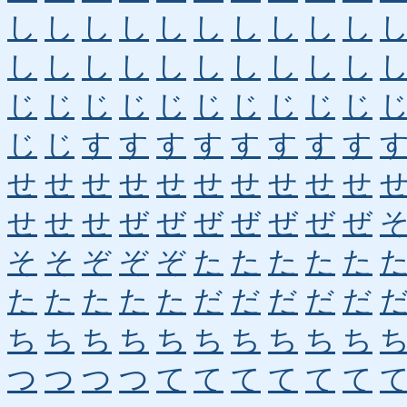
し
し
し
し
し
し
し
し
し
し
し
し
し
し
し
し
し
し
し
し
じ
じ
じ
じ
じ
じ
じ
じ
じ
じ
じ
じ
す
す
す
す
す
す
す
す
せ
せ
せ
せ
せ
せ
せ
せ
せ
せ
せ
せ
せ
ぜ
ぜ
ぜ
ぜ
ぜ
ぜ
ぜ
そ
そ
ぞ
ぞ
ぞ
た
た
た
た
た
た
た
た
た
た
だ
だ
だ
だ
だ
ち
ち
ち
ち
ち
ち
ち
ち
ち
ち
つ
つ
つ
つ
て
て
て
て
て
て