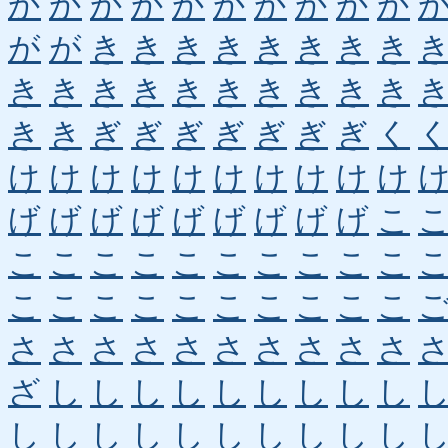
か
か
か
か
か
か
か
か
か
か
が
が
き
き
き
き
き
き
き
き
き
き
き
き
き
き
き
き
き
き
き
き
ぎ
ぎ
ぎ
ぎ
ぎ
ぎ
ぎ
く
け
け
け
け
け
け
け
け
け
け
げ
げ
げ
げ
げ
げ
げ
げ
げ
こ
こ
こ
こ
こ
こ
こ
こ
こ
こ
こ
こ
こ
こ
こ
こ
こ
こ
こ
こ
こ
さ
さ
さ
さ
さ
さ
さ
さ
さ
さ
ざ
し
し
し
し
し
し
し
し
し
し
し
し
し
し
し
し
し
し
し