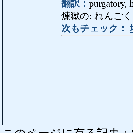
翻訳：
purgatory, h
煉獄の: れんごくの: p
次もチェック：