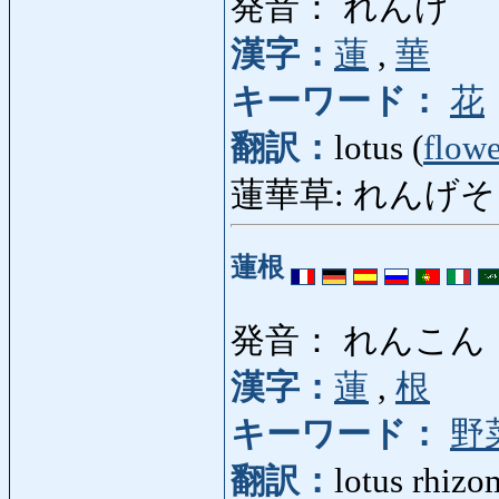
発音： れんげ
漢字：
蓮
,
華
キーワード：
花
翻訳：
lotus (
flowe
蓮華草: れんげそう: C
蓮根
発音： れんこん
漢字：
蓮
,
根
キーワード：
野
翻訳：
lotus rhizo