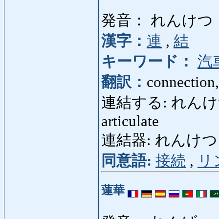
発音： れんけつ
漢字：
連
,
結
キーワード：
汽
翻訳：
connection,
連結する: れんけつする: 
articulate
連結器: れんけつき: co
同意語:
接続
,
リ
蓮華