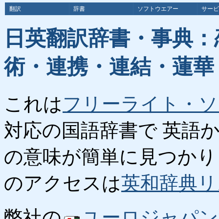
翻訳
辞書
ソフトウエアー
サービ
日英翻訳辞書・事典：
術・連携・連結・蓮華
これは
フリーライト・ソ
対応の国語辞書で 英語
の意味が簡単に見つかり
のアクセスは
英和辞典リ
弊社の
ユーロジャパン