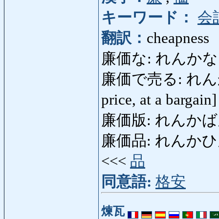
キーワード：
会
翻訳：
cheapness
廉価な: れんかな: che
廉価で売る: れんかでうる:
price, at a bargain
廉価版: れんかばん: ch
廉価品: れんかひん: low
<<<
品
同意語:
格安
煉瓦