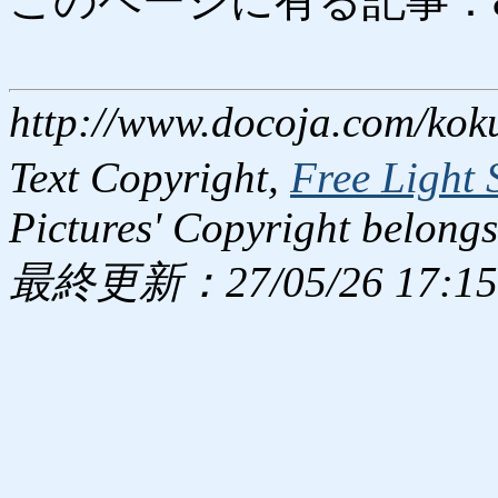
このページに有る記事：8971
http://www.docoja.com/kok
Text Copyright,
Free Light 
Pictures' Copyright belongs
最終更新：27/05/26 17:15