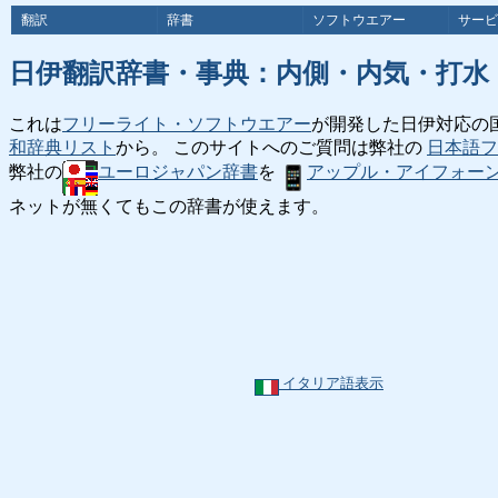
翻訳
辞書
ソフトウエアー
サービ
日伊翻訳辞書・事典：内側・内気・打水
これは
フリーライト・ソフトウエアー
が開発した日伊対応の
和辞典リスト
から。 このサイトへのご質問は弊社の
日本語フ
弊社の
ユーロジャパン辞書
を
アップル・アイフォー
ネットが無くてもこの辞書が使えます。
イタリア語表示