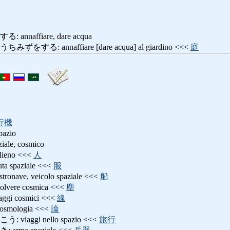
naffiare, dare acqua
る: annaffiare [dare acqua] al giardino <<<
庭
行機
pazio
e, cosmico
eno <<<
人
spaziale <<<
服
ve, veicolo spaziale <<<
船
re cosmica <<<
塵
 cosmici <<<
線
mologia <<<
論
aggi nello spazio <<<
旅行