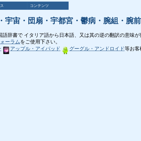
ス
コンテンツ
・宇宙・団扇・宇都宮・鬱病・腕組・腕前
国語辞書で イタリア語から日本語、又は其の逆の翻訳の意味が
ォーラム
をご使用下さい。
ン
アップル・アイパッド
グーグル・アンドロイド
等お客