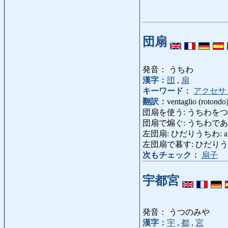
団扇
発音： うちわ
漢字：
団
,
扇
キーワード：
アクセサ
翻訳：
ventaglio (rotondo
団扇を使う: うちわをつかう: far
団扇で煽ぐ: うちわであ
左団扇: ひだりうちわ: abbondan
左団扇で暮す: ひだりうちわでくらす:
次もチェック：
扇子
宇都宮
発音： うつのみや
漢字：
宇
,
都
,
宮