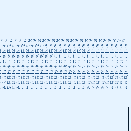
え
え
え
え
え
え
お
お
お
お
お
お
お
お
お
お
お
お
お
お
お
お
お
お
か
か
か
が
が
が
が
が
が
が
が
が
が
き
き
き
き
き
き
き
き
き
き
き
き
き
き
き
き
き
き
け
け
け
け
け
け
け
け
げ
げ
げ
げ
げ
げ
げ
げ
げ
げ
げ
げ
こ
こ
こ
こ
こ
こ
こ
こ
さ
さ
さ
さ
さ
さ
さ
ざ
ざ
ざ
ざ
ざ
し
し
し
し
し
し
し
し
し
し
し
し
し
し
し
し
し
し
じ
じ
じ
じ
じ
じ
じ
じ
じ
じ
じ
じ
じ
じ
じ
じ
じ
じ
じ
じ
じ
じ
じ
じ
じ
じ
そ
そ
そ
そ
そ
そ
そ
そ
そ
そ
そ
そ
そ
ぞ
ぞ
ぞ
た
た
た
た
た
た
た
た
た
た
た
た
て
て
て
て
て
て
て
て
て
て
て
で
で
で
で
で
と
と
と
と
と
と
と
と
と
と
と
と
は
は
は
は
は
は
は
は
は
は
は
は
は
は
は
は
は
は
は
は
は
は
は
ば
ば
ば
ば
ば
べ
ぺ
ほ
ほ
ほ
ほ
ほ
ほ
ほ
ほ
ほ
ほ
ほ
ほ
ほ
ほ
ほ
ほ
ほ
ぼ
ぼ
ぼ
ぼ
ぼ
ぼ
ぼ
ま
ま
ゆ
ゆ
ゆ
ゆ
ゆ
よ
よ
よ
よ
よ
よ
よ
よ
よ
よ
よ
よ
よ
よ
ら
ら
ら
ら
ら
り
り
り
り