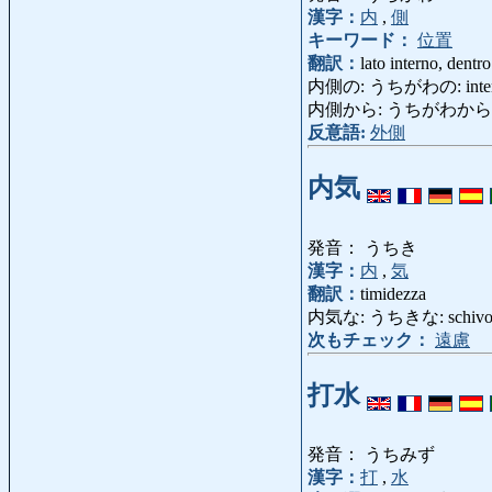
漢字：
内
,
側
キーワード：
位置
翻訳：
lato interno, dentro
内側の: うちがわの: interno,
内側から: うちがわから: dal
反意語:
外側
内気
発音： うちき
漢字：
内
,
気
翻訳：
timidezza
内気な: うちきな: schivo, ti
次もチェック：
遠慮
打水
発音： うちみず
漢字：
打
,
水