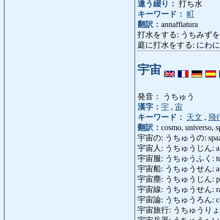
違う綴り：
打ち水
キーワード：
町
翻訳：
annaffiatura
打水をする: うちみずをする: an
庭に打水をする: にわにうちみずをす
宇宙
発音： うちゅう
漢字：
宇
,
宙
キーワード：
天文
,
飛
翻訳：
cosmo, universo, s
宇宙の: うちゅうの: spazial
宇宙人: うちゅうじん: ali
宇宙服: うちゅうふく: tuta 
宇宙船: うちゅうせん: astrona
宇宙塵: うちゅうじん: polve
宇宙線: うちゅうせん: raggi
宇宙論: うちゅうろん: cos
宇宙旅行: うちゅうりょこう: vi