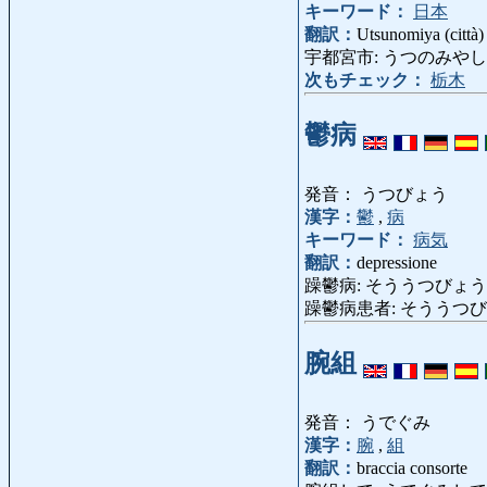
キーワード：
日本
翻訳：
Utsunomiya (città)
宇都宮市: うつのみやし: città
次もチェック：
栃木
鬱病
発音： うつびょう
漢字：
鬱
,
病
キーワード：
病気
翻訳：
depressione
躁鬱病: そううつびょう: malat
躁鬱病患者: そううつびょうかん
腕組
発音： うでぐみ
漢字：
腕
,
組
翻訳：
braccia consorte