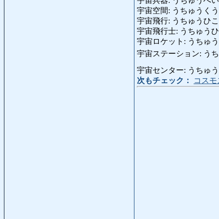
宇宙兵器: うちゅうへいき: ar
宇宙空間: うちゅうくうかん: s
宇宙飛行: うちゅうひこ: vol
宇宙飛行士: うちゅうひこうし:
宇宙ロケット: うちゅうろけっと
宇宙ステーション: うちゅうすて
宇宙センター: うちゅうせんたー
次もチェック：
コスモ