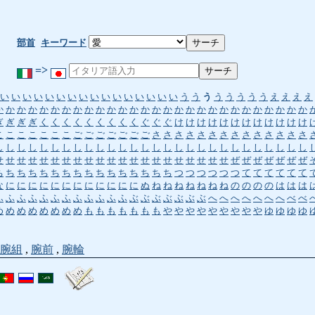
部首
キーワード
=>
い
い
い
い
い
い
い
い
い
い
い
い
い
い
い
い
う
う
う
う
う
う
う
う
え
え
え
え
か
か
か
か
か
か
か
か
か
か
か
か
か
か
か
か
か
か
か
か
か
か
か
か
か
か
か
か
ぎ
ぎ
ぎ
ぎ
く
く
く
く
く
く
く
く
く
ぐ
ぐ
ぐ
け
け
け
け
け
け
け
け
け
け
け
け
こ
こ
こ
こ
こ
こ
こ
ご
ご
ご
ご
ご
ご
ご
さ
さ
さ
さ
さ
さ
さ
さ
さ
さ
さ
さ
さ
さ
し
し
し
し
し
し
し
し
し
し
し
し
し
し
し
し
し
し
し
し
し
し
し
し
し
し
し
し
せ
せ
せ
せ
せ
せ
せ
せ
せ
せ
せ
せ
せ
せ
せ
せ
せ
せ
せ
せ
せ
ぜ
ぜ
ぜ
ぜ
ぜ
ぜ
ぜ
ち
ち
ち
ち
ち
ち
ち
ち
ち
ち
ち
ち
ち
ち
ち
ち
つ
つ
つ
つ
つ
つ
て
て
て
て
て
て
な
に
に
に
に
に
に
に
に
に
に
に
に
ぬ
ね
ね
ね
ね
ね
ね
ね
の
の
の
の
は
は
は
ふ
ふ
ふ
ふ
ふ
ふ
ふ
ふ
ふ
ふ
ふ
ふ
ぶ
ぶ
ぶ
ぶ
ぶ
ぶ
ぶ
へ
へ
へ
へ
へ
へ
へ
べ
べ
め
め
め
め
め
め
め
め
も
も
も
も
も
も
も
や
や
や
や
や
や
や
や
や
ゆ
ゆ
ゆ
ゆ
腕組
,
腕前
,
腕輪