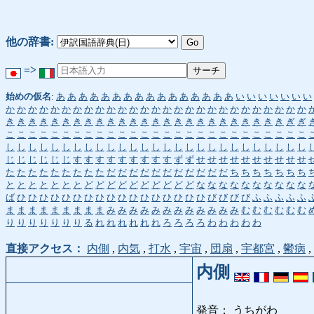
他の辞書:
=>
始めの仮名
:
あ
あ
あ
あ
あ
あ
あ
あ
あ
あ
あ
あ
あ
あ
あ
あ
い
い
い
い
い
い
い
か
か
か
か
か
か
か
か
か
か
か
か
か
か
か
か
か
か
か
か
か
か
か
か
か
か
か
き
き
き
き
き
き
き
き
き
き
き
き
き
き
き
き
き
き
き
き
き
き
き
き
き
ぎ
ぎ
こ
こ
こ
こ
こ
こ
こ
こ
こ
こ
こ
こ
こ
こ
こ
こ
こ
こ
こ
こ
こ
こ
こ
こ
こ
こ
こ
し
し
し
し
し
し
し
し
し
し
し
し
し
し
し
し
し
し
し
し
し
し
し
し
し
し
し
じ
じ
じ
じ
じ
じ
す
す
す
す
す
す
す
す
す
ず
ず
せ
せ
せ
せ
せ
せ
せ
せ
せ
せ
た
た
た
た
た
た
た
た
た
だ
だ
だ
だ
だ
だ
だ
だ
だ
だ
だ
ち
ち
ち
ち
ち
ち
ち
と
と
と
と
と
と
と
ど
ど
ど
ど
ど
ど
ど
ど
ど
ど
な
な
な
な
な
な
な
な
な
な
ば
ひ
ひ
ひ
ひ
ひ
ひ
ひ
ひ
ひ
ひ
ひ
ひ
ひ
ひ
ひ
ひ
ひ
び
び
び
び
ふ
ふ
ふ
ふ
ふ
ま
ま
ま
ま
ま
ま
ま
ま
ま
み
み
み
み
み
み
み
み
み
み
み
み
む
む
む
む
む
む
り
り
り
り
り
り
り
る
れ
れ
れ
れ
れ
れ
ろ
ろ
ろ
ろ
わ
わ
わ
わ
わ
直接アクセス：
内側
,
内気
,
打水
,
宇宙
,
団扇
,
宇都宮
,
鬱病
,
内側
発音： うちがわ