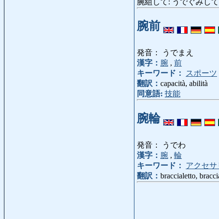
腕組して: うでぐみして: a brac
腕前
発音： うでまえ
漢字：
腕
,
前
キーワード：
スポーツ
翻訳：
capacità, abilità
同意語:
技能
腕輪
発音： うでわ
漢字：
腕
,
輪
キーワード：
アクセサ
翻訳：
braccialetto, bracci