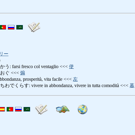
リー
)
si fresco col ventaglio <<<
使
おぐ <<<
煽
za, prosperità, vita facile <<<
左
 vivere in abbondanza, vivere in tutta comodità <<<
暮