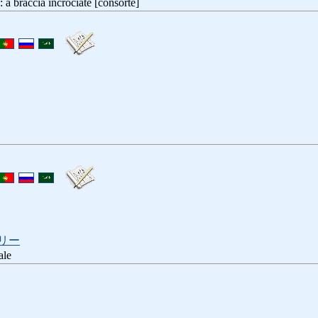
cia incrociate [consorte]
リー
ale