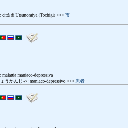
 di Utsunomiya (Tochigi) <<<
市
tia maniaco-depressiva
じゃ: maniaco-depressivo <<<
患者