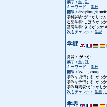
漢字：
学
,
科
キーワード：
学校
翻訳：
disciplina (di studi
学科試験: がっかしけん: esame 
志望学科: しぼうがっか: cors
基礎学科: きそがっか: discip
次もチェック：
学課
学課
発音： がっか
漢字：
学
,
課
キーワード：
学校
翻訳：
lezioni, compiti
学課を復習する: がっかをふくし
学課を予習する: がっかをよしゅう
学課時間表: がっかじかんひょう:
次もチェック：
学科
,
学界