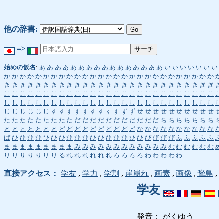
他の辞書:
=>
始めの仮名
:
あ
あ
あ
あ
あ
あ
あ
あ
あ
あ
あ
あ
あ
あ
あ
あ
い
い
い
い
い
い
い
か
か
か
か
か
か
か
か
か
か
か
か
か
か
か
か
か
か
か
か
か
か
か
か
か
か
か
き
き
き
き
き
き
き
き
き
き
き
き
き
き
き
き
き
き
き
き
き
き
き
き
き
ぎ
ぎ
こ
こ
こ
こ
こ
こ
こ
こ
こ
こ
こ
こ
こ
こ
こ
こ
こ
こ
こ
こ
こ
こ
こ
こ
こ
こ
こ
し
し
し
し
し
し
し
し
し
し
し
し
し
し
し
し
し
し
し
し
し
し
し
し
し
し
し
じ
じ
じ
じ
じ
じ
す
す
す
す
す
す
す
す
す
ず
ず
せ
せ
せ
せ
せ
せ
せ
せ
せ
せ
た
た
た
た
た
た
た
た
た
だ
だ
だ
だ
だ
だ
だ
だ
だ
だ
だ
ち
ち
ち
ち
ち
ち
ち
と
と
と
と
と
と
と
ど
ど
ど
ど
ど
ど
ど
ど
ど
ど
な
な
な
な
な
な
な
な
な
な
ば
ひ
ひ
ひ
ひ
ひ
ひ
ひ
ひ
ひ
ひ
ひ
ひ
ひ
ひ
ひ
ひ
ひ
び
び
び
び
ふ
ふ
ふ
ふ
ふ
ま
ま
ま
ま
ま
ま
ま
ま
ま
み
み
み
み
み
み
み
み
み
み
み
み
む
む
む
む
む
む
り
り
り
り
り
り
り
る
れ
れ
れ
れ
れ
れ
ろ
ろ
ろ
ろ
わ
わ
わ
わ
わ
直接アクセス：
学友
,
学力
,
学割
,
崖崩れ
,
画素
,
画像
,
鵞鳥
,
学友
発音： がくゆう