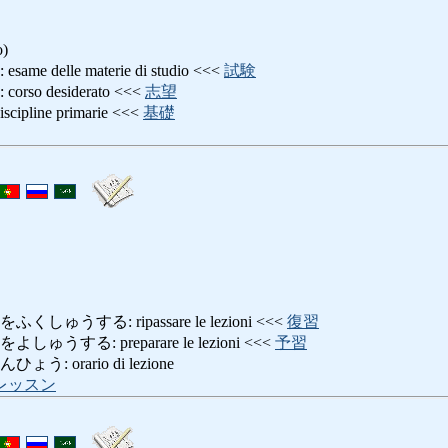
o)
delle materie di studio <<<
試験
o desiderato <<<
志望
line primarie <<<
基礎
ゅうする: ripassare le lezioni <<<
復習
する: preparare le lezioni <<<
予習
 orario di lezione
レッスン