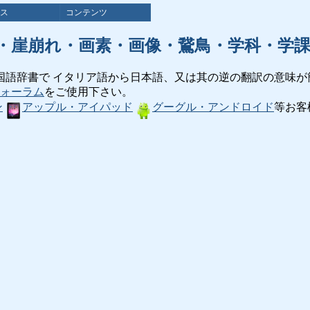
ス
コンテンツ
・崖崩れ・画素・画像・鵞鳥・学科・学
国語辞書で イタリア語から日本語、又は其の逆の翻訳の意味が
ォーラム
をご使用下さい。
ン
アップル・アイパッド
グーグル・アンドロイド
等お客