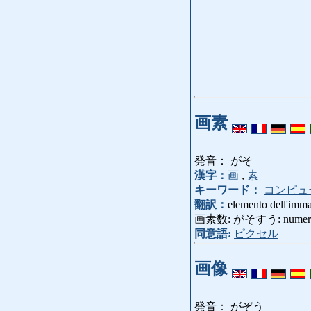
画素
発音： がそ
漢字：
画
,
素
キーワード：
コンピュ
翻訳：
elemento dell'imma
画素数: がそすう: numero d
同意語:
ピクセル
画像
発音： がぞう