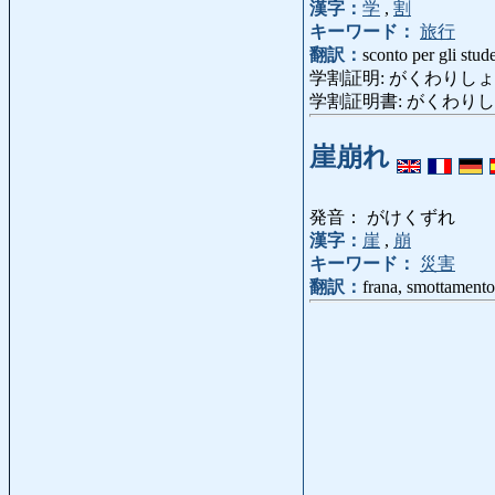
漢字：
学
,
割
キーワード：
旅行
翻訳：
sconto per gli stude
学割証明: がくわりしょうめい: co
学割証明書: がくわりし
崖崩れ
発音： がけくずれ
漢字：
崖
,
崩
キーワード：
災害
翻訳：
frana, smottamento