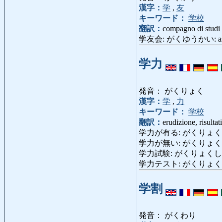
漢字：
学
,
友
キーワード：
学校
翻訳：
compagno di studi
学友会: がくゆうかい: associ
学力
発音： がくりょく
漢字：
学
,
力
キーワード：
学校
翻訳：
erudizione, risulta
学力が有る: がくりょくがある: e
学力が無い: がくりょくがない: e
学力試験: がくりょくしけん: tes
学力テスト: がくりょく
学割
発音： がくわり