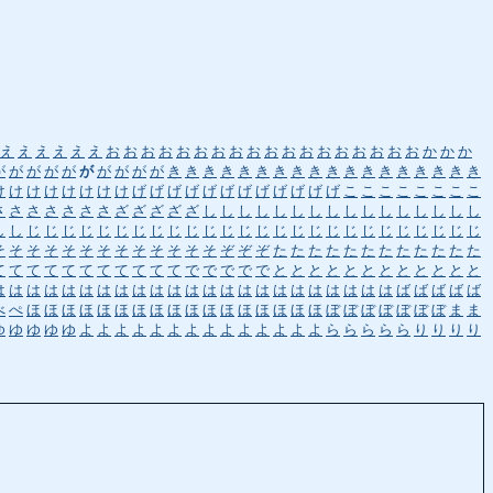
え
え
え
え
え
え
お
お
お
お
お
お
お
お
お
お
お
お
お
お
お
お
お
お
か
か
か
が
が
が
が
が
が
が
が
が
が
き
き
き
き
き
き
き
き
き
き
き
き
き
き
き
き
き
き
け
け
け
け
け
け
け
け
げ
げ
げ
げ
げ
げ
げ
げ
げ
げ
げ
げ
こ
こ
こ
こ
こ
こ
こ
こ
さ
さ
さ
さ
さ
さ
さ
ざ
ざ
ざ
ざ
ざ
し
し
し
し
し
し
し
し
し
し
し
し
し
し
し
し
し
し
じ
じ
じ
じ
じ
じ
じ
じ
じ
じ
じ
じ
じ
じ
じ
じ
じ
じ
じ
じ
じ
じ
じ
じ
じ
じ
そ
そ
そ
そ
そ
そ
そ
そ
そ
そ
そ
そ
そ
ぞ
ぞ
ぞ
た
た
た
た
た
た
た
た
た
た
た
た
て
て
て
て
て
て
て
て
て
て
て
で
で
で
で
で
と
と
と
と
と
と
と
と
と
と
と
と
は
は
は
は
は
は
は
は
は
は
は
は
は
は
は
は
は
は
は
は
は
は
は
ば
ば
ば
ば
ば
べ
ぺ
ほ
ほ
ほ
ほ
ほ
ほ
ほ
ほ
ほ
ほ
ほ
ほ
ほ
ほ
ほ
ほ
ほ
ぼ
ぼ
ぼ
ぼ
ぼ
ぼ
ぼ
ま
ま
ゆ
ゆ
ゆ
ゆ
ゆ
よ
よ
よ
よ
よ
よ
よ
よ
よ
よ
よ
よ
よ
よ
ら
ら
ら
ら
ら
り
り
り
り