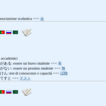
azione scolastica <<<
会
ti accademici
ssere un bravo studente <<<
有
ssere un pessimo studente <<<
無
t di conoscenze e capacità <<<
試験
てすと <<<
テスト