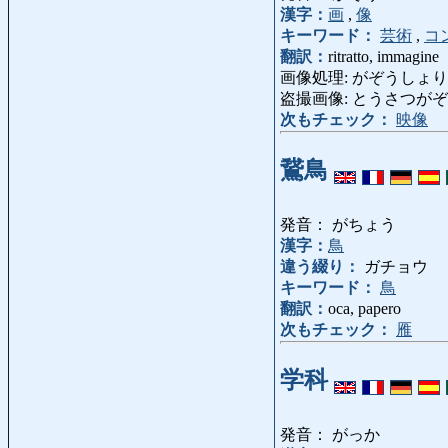
漢字：
画
,
像
キーワード：
芸術
,
コ
翻訳：
ritratto, immagine
画像処理: がぞうしょり: elabo
盗撮画像: とうさつがぞう: foto
次もチェック：
映像
鵞鳥
発音： がちょう
漢字：
鳥
違う綴り：
ガチョウ
キーワード：
鳥
翻訳：
oca, papero
次もチェック：
雁
学科
発音： がっか