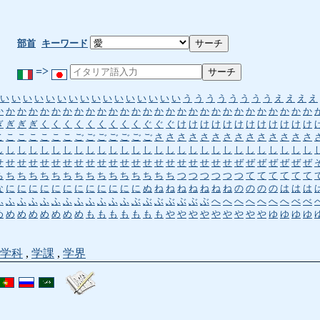
部首
キーワード
=>
い
い
い
い
い
い
い
い
い
い
い
い
い
い
い
い
う
う
う
う
う
う
う
う
え
え
え
え
か
か
か
か
か
か
か
か
か
か
か
か
か
か
か
か
か
か
か
か
か
か
か
か
か
か
か
か
ぎ
ぎ
ぎ
ぎ
く
く
く
く
く
く
く
く
く
ぐ
ぐ
ぐ
け
け
け
け
け
け
け
け
け
け
け
け
こ
こ
こ
こ
こ
こ
こ
ご
ご
ご
ご
ご
ご
ご
さ
さ
さ
さ
さ
さ
さ
さ
さ
さ
さ
さ
さ
さ
し
し
し
し
し
し
し
し
し
し
し
し
し
し
し
し
し
し
し
し
し
し
し
し
し
し
し
し
せ
せ
せ
せ
せ
せ
せ
せ
せ
せ
せ
せ
せ
せ
せ
せ
せ
せ
せ
せ
せ
ぜ
ぜ
ぜ
ぜ
ぜ
ぜ
ぜ
ち
ち
ち
ち
ち
ち
ち
ち
ち
ち
ち
ち
ち
ち
ち
ち
つ
つ
つ
つ
つ
つ
て
て
て
て
て
て
な
に
に
に
に
に
に
に
に
に
に
に
に
ぬ
ね
ね
ね
ね
ね
ね
ね
の
の
の
の
は
は
は
ふ
ふ
ふ
ふ
ふ
ふ
ふ
ふ
ふ
ふ
ふ
ふ
ぶ
ぶ
ぶ
ぶ
ぶ
ぶ
ぶ
へ
へ
へ
へ
へ
へ
へ
べ
べ
め
め
め
め
め
め
め
め
も
も
も
も
も
も
も
や
や
や
や
や
や
や
や
や
ゆ
ゆ
ゆ
ゆ
学科
,
学課
,
学界