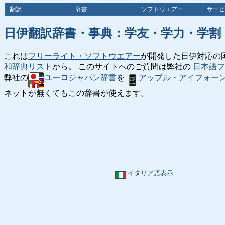
翻訳
辞書
ソフトウエアー
サービ
日伊翻訳辞書・事典：学友・学力・学割
これは
フリーライト・ソフトウエアー
が開発した日伊対応の
和辞典リスト
から。 このサイトへのご質問は弊社の
日本語フ
弊社の
ユーロジャパン辞書
を
アップル・アイフォー
ネットが無くてもこの辞書が使えます。
イタリア語表示