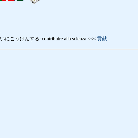
o
んする: contribuire alla scienza <<<
貢献