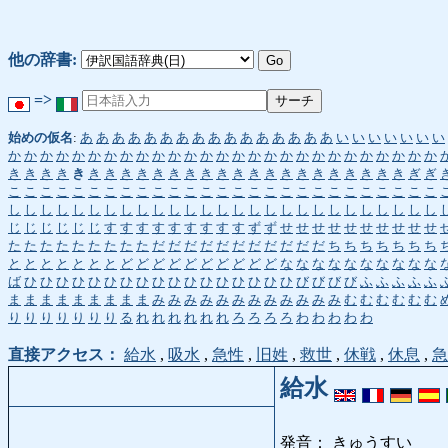
他の辞書:
=>
始めの仮名
:
あ
あ
あ
あ
あ
あ
あ
あ
あ
あ
あ
あ
あ
あ
あ
あ
い
い
い
い
い
い
い
か
か
か
か
か
か
か
か
か
か
か
か
か
か
か
か
か
か
か
か
か
か
か
か
か
か
か
き
き
き
き
き
き
き
き
き
き
き
き
き
き
き
き
き
き
き
き
き
き
き
き
き
ぎ
ぎ
こ
こ
こ
こ
こ
こ
こ
こ
こ
こ
こ
こ
こ
こ
こ
こ
こ
こ
こ
こ
こ
こ
こ
こ
こ
こ
こ
し
し
し
し
し
し
し
し
し
し
し
し
し
し
し
し
し
し
し
し
し
し
し
し
し
し
し
じ
じ
じ
じ
じ
じ
す
す
す
す
す
す
す
す
す
ず
ず
せ
せ
せ
せ
せ
せ
せ
せ
せ
せ
た
た
た
た
た
た
た
た
た
だ
だ
だ
だ
だ
だ
だ
だ
だ
だ
だ
ち
ち
ち
ち
ち
ち
ち
と
と
と
と
と
と
と
ど
ど
ど
ど
ど
ど
ど
ど
ど
ど
な
な
な
な
な
な
な
な
な
な
ば
ひ
ひ
ひ
ひ
ひ
ひ
ひ
ひ
ひ
ひ
ひ
ひ
ひ
ひ
ひ
ひ
ひ
び
び
び
び
ふ
ふ
ふ
ふ
ふ
ま
ま
ま
ま
ま
ま
ま
ま
ま
み
み
み
み
み
み
み
み
み
み
み
み
む
む
む
む
む
む
り
り
り
り
り
り
り
る
れ
れ
れ
れ
れ
れ
ろ
ろ
ろ
ろ
わ
わ
わ
わ
わ
直接アクセス：
給水
,
吸水
,
急性
,
旧姓
,
救世
,
休戦
,
休息
,
急
給水
発音： きゅうすい