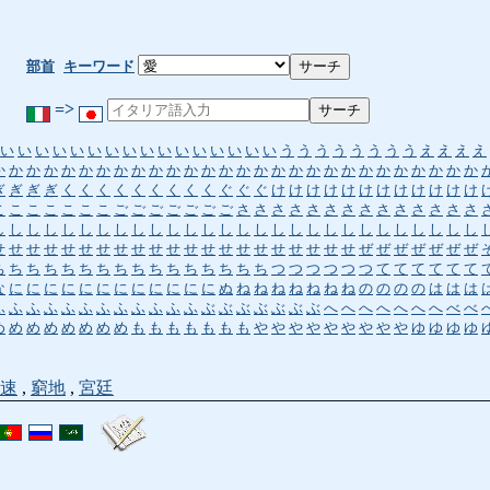
部首
キーワード
=>
い
い
い
い
い
い
い
い
い
い
い
い
い
い
い
い
う
う
う
う
う
う
う
う
え
え
え
え
か
か
か
か
か
か
か
か
か
か
か
か
か
か
か
か
か
か
か
か
か
か
か
か
か
か
か
か
ぎ
ぎ
ぎ
ぎ
く
く
く
く
く
く
く
く
く
ぐ
ぐ
ぐ
け
け
け
け
け
け
け
け
け
け
け
け
こ
こ
こ
こ
こ
こ
こ
ご
ご
ご
ご
ご
ご
ご
さ
さ
さ
さ
さ
さ
さ
さ
さ
さ
さ
さ
さ
さ
し
し
し
し
し
し
し
し
し
し
し
し
し
し
し
し
し
し
し
し
し
し
し
し
し
し
し
し
せ
せ
せ
せ
せ
せ
せ
せ
せ
せ
せ
せ
せ
せ
せ
せ
せ
せ
せ
せ
せ
ぜ
ぜ
ぜ
ぜ
ぜ
ぜ
ぜ
ち
ち
ち
ち
ち
ち
ち
ち
ち
ち
ち
ち
ち
ち
ち
ち
つ
つ
つ
つ
つ
つ
て
て
て
て
て
て
な
に
に
に
に
に
に
に
に
に
に
に
に
ぬ
ね
ね
ね
ね
ね
ね
ね
の
の
の
の
は
は
は
ふ
ふ
ふ
ふ
ふ
ふ
ふ
ふ
ふ
ふ
ふ
ふ
ぶ
ぶ
ぶ
ぶ
ぶ
ぶ
ぶ
へ
へ
へ
へ
へ
へ
へ
べ
べ
め
め
め
め
め
め
め
め
も
も
も
も
も
も
も
や
や
や
や
や
や
や
や
や
ゆ
ゆ
ゆ
ゆ
速
,
窮地
,
宮廷