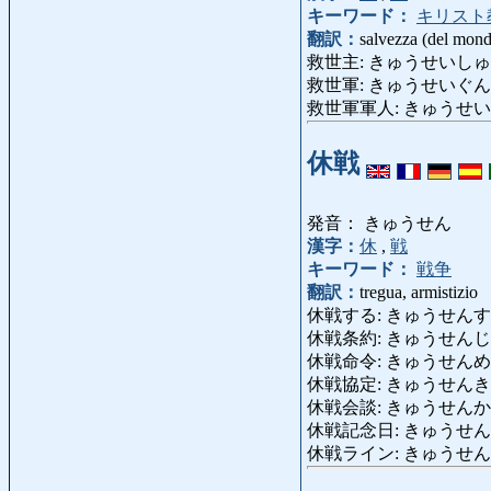
キーワード：
キリスト
翻訳：
salvezza (del mon
救世主: きゅうせいしゅ: Mess
救世軍: きゅうせいぐん: eserc
救世軍軍人: きゅうせいぐんぐ
休戦
発音： きゅうせん
漢字：
休
,
戦
キーワード：
戦争
翻訳：
tregua, armistizio
休戦する: きゅうせんする: fa
休戦条約: きゅうせんじょうやく: tr
休戦命令: きゅうせんめいれい:
休戦協定: きゅうせんきょうてい:
休戦会談: きゅうせんかいだん: 
休戦記念日: きゅうせんきねんび: 
休戦ライン: きゅうせんらいん: l