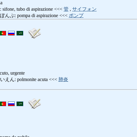
ua
, tubo di aspirazione <<<
管
,
サイフォン
pompa di aspirazione <<<
ポンプ
, urgente
 polmonite acuta <<<
肺炎