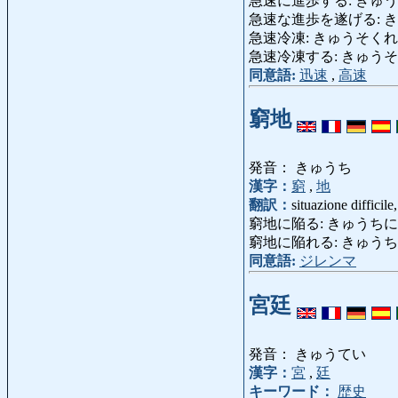
急速に進歩する: きゅうそくにし
急速な進歩を遂げる: 
急速冷凍: きゅうそくれいとう: 
急速冷凍する: きゅうそくれいと
同意語:
迅速
,
高速
窮地
発音： きゅうち
漢字：
窮
,
地
翻訳：
situazione difficil
窮地に陥る: きゅうちにおちいる: m
窮地に陥れる: きゅうちにおとしいれる: 
同意語:
ジレンマ
宮廷
発音： きゅうてい
漢字：
宮
,
廷
キーワード：
歴史