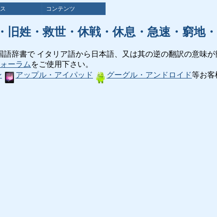
ス
コンテンツ
・旧姓・救世・休戦・休息・急速・窮地・
国語辞書で イタリア語から日本語、又は其の逆の翻訳の意味が
ォーラム
をご使用下さい。
ン
アップル・アイパッド
グーグル・アンドロイド
等お客