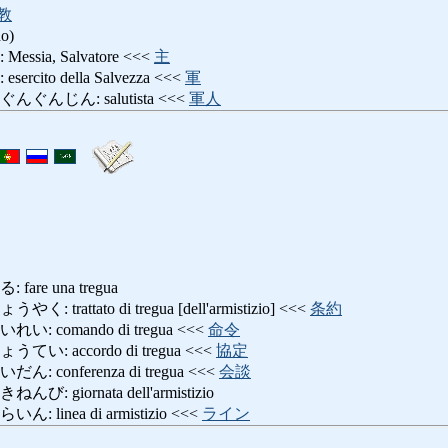
教
do)
ia, Salvatore <<<
主
ito della Salvezza <<<
軍
んじん: salutista <<<
軍人
re una tregua
attato di tregua [dell'armistizio] <<<
条約
 comando di tregua <<<
命令
 accordo di tregua <<<
協定
conferenza di tregua <<<
会談
giornata dell'armistizio
inea di armistizio <<<
ライン