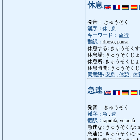
休息
発音： きゅうそく
漢字：
休
,
息
キーワード：
旅行
翻訳：
riposo, pausa
休息する: きゅうそくする: ripo
休息場: きゅうそくじょう: luog
休息所: きゅうそくじょ 
休息時間: きゅうそくじかん: rec
同意語:
安息
,
休憩
,
休
急速
発音： きゅうそく
漢字：
急
,
速
翻訳：
rapidità, velocità
急速な: きゅうそくな: rapido,
急速に: きゅうそくに: rapidame