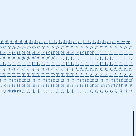
え
え
え
え
え
え
お
お
お
お
お
お
お
お
お
お
お
お
お
お
お
お
お
お
か
か
か
が
が
が
が
が
が
が
が
が
が
き
き
き
き
き
き
き
き
き
き
き
き
き
き
き
き
き
き
け
け
け
け
け
け
け
け
げ
げ
げ
げ
げ
げ
げ
げ
げ
げ
げ
げ
こ
こ
こ
こ
こ
こ
こ
こ
さ
さ
さ
さ
さ
さ
さ
ざ
ざ
ざ
ざ
ざ
し
し
し
し
し
し
し
し
し
し
し
し
し
し
し
し
し
し
じ
じ
じ
じ
じ
じ
じ
じ
じ
じ
じ
じ
じ
じ
じ
じ
じ
じ
じ
じ
じ
じ
じ
じ
じ
じ
そ
そ
そ
そ
そ
そ
そ
そ
そ
そ
そ
そ
そ
ぞ
ぞ
ぞ
た
た
た
た
た
た
た
た
た
た
た
た
て
て
て
て
て
て
て
て
て
て
て
で
で
で
で
で
と
と
と
と
と
と
と
と
と
と
と
と
は
は
は
は
は
は
は
は
は
は
は
は
は
は
は
は
は
は
は
は
は
は
は
ば
ば
ば
ば
ば
べ
ぺ
ほ
ほ
ほ
ほ
ほ
ほ
ほ
ほ
ほ
ほ
ほ
ほ
ほ
ほ
ほ
ほ
ほ
ぼ
ぼ
ぼ
ぼ
ぼ
ぼ
ぼ
ま
ま
ゆ
ゆ
ゆ
ゆ
ゆ
よ
よ
よ
よ
よ
よ
よ
よ
よ
よ
よ
よ
よ
よ
ら
ら
ら
ら
ら
り
り
り
り