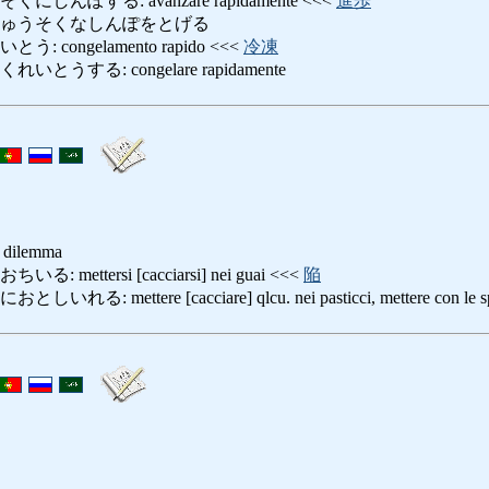
んぽする: avanzare rapidamente <<<
進歩
きゅうそくなしんぽをとげる
congelamento rapido <<<
冷凍
うする: congelare rapidamente
e, dilemma
ettersi [cacciarsi] nei guai <<<
陥
mettere [cacciare] qlcu. nei pasticci, mettere con le spall