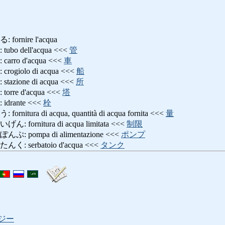
rnire l'acqua
 dell'acqua <<<
管
ro d'acqua <<<
車
iolo di acqua <<<
船
ione di acqua <<<
所
re d'acqua <<<
塔
rante <<<
栓
ura di acqua, quantità di acqua fornita <<<
量
rnitura di acqua limitata <<<
制限
pompa di alimentazione <<<
ポンプ
serbatoio d'acqua <<<
タンク
ジー