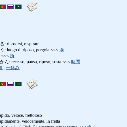
sarsi, respirare
o di riposo, pergola <<<
場
<<<
所
esso, pausa, riposo, sosta <<<
時間
養
,
一休み
 veloce, frettoloso
nte, velocemente, in fretta