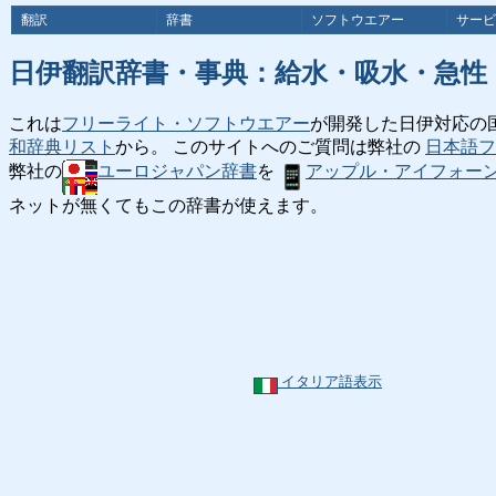
翻訳
辞書
ソフトウエアー
サービ
日伊翻訳辞書・事典：給水・吸水・急性
これは
フリーライト・ソフトウエアー
が開発した日伊対応の
和辞典リスト
から。 このサイトへのご質問は弊社の
日本語フ
弊社の
ユーロジャパン辞書
を
アップル・アイフォー
ネットが無くてもこの辞書が使えます。
イタリア語表示