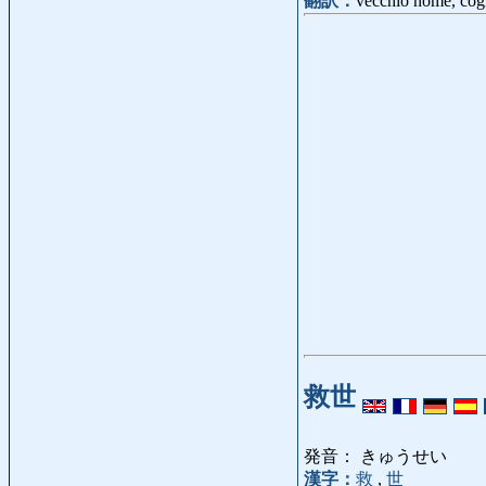
翻訳：
vecchio nome, cog
救世
発音： きゅうせい
漢字：
救
,
世