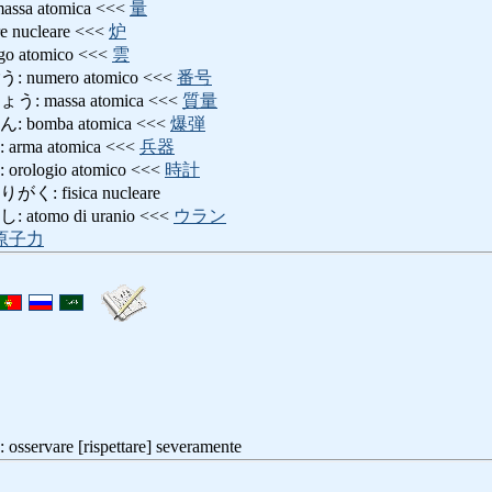
a atomica <<<
量
nucleare <<<
炉
atomico <<<
雲
umero atomico <<<
番号
massa atomica <<<
質量
omba atomica <<<
爆弾
a atomica <<<
兵器
logio atomico <<<
時計
fisica nucleare
omo di uranio <<<
ウラン
原子力
are [rispettare] severamente