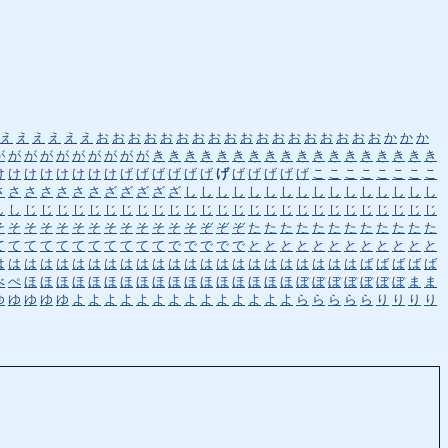
え
え
え
え
え
え
お
お
お
お
お
お
お
お
お
お
お
お
お
お
お
お
お
お
か
か
か
が
が
が
が
が
が
が
が
が
が
き
き
き
き
き
き
き
き
き
き
き
き
き
き
き
き
き
き
け
け
け
け
け
け
け
け
げ
げ
げ
げ
げ
げ
げ
げ
げ
げ
げ
げ
こ
こ
こ
こ
こ
こ
こ
こ
さ
さ
さ
さ
さ
さ
さ
ざ
ざ
ざ
ざ
ざ
し
し
し
し
し
し
し
し
し
し
し
し
し
し
し
し
し
し
じ
じ
じ
じ
じ
じ
じ
じ
じ
じ
じ
じ
じ
じ
じ
じ
じ
じ
じ
じ
じ
じ
じ
じ
じ
じ
そ
そ
そ
そ
そ
そ
そ
そ
そ
そ
そ
そ
そ
ぞ
ぞ
ぞ
た
た
た
た
た
た
た
た
た
た
た
た
て
て
て
て
て
て
て
て
て
て
て
で
で
で
で
で
と
と
と
と
と
と
と
と
と
と
と
と
は
は
は
は
は
は
は
は
は
は
は
は
は
は
は
は
は
は
は
は
は
は
は
ば
ば
ば
ば
ば
べ
ぺ
ほ
ほ
ほ
ほ
ほ
ほ
ほ
ほ
ほ
ほ
ほ
ほ
ほ
ほ
ほ
ほ
ほ
ぼ
ぼ
ぼ
ぼ
ぼ
ぼ
ぼ
ま
ま
ゆ
ゆ
ゆ
ゆ
ゆ
よ
よ
よ
よ
よ
よ
よ
よ
よ
よ
よ
よ
よ
よ
ら
ら
ら
ら
ら
り
り
り
り