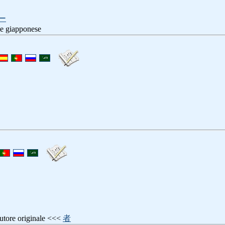
ー
le giapponese
e originale <<<
者