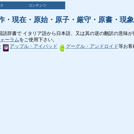
ス
コンテンツ
作・現在・原始・原子・厳守・原書・現象
国語辞書で イタリア語から日本語、又は其の逆の翻訳の意味が
ォーラム
をご使用下さい。
ン
アップル・アイパッド
グーグル・アンドロイド
等お客