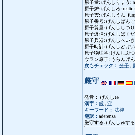
原子量: げんしりょう: mass
原子炉: げんしろ: reattore 
原子雲: げんしうん: fungo 
原子番号: げんしばんごう: n
原子質量: げんししつりょう: 
原子爆弾: げんしばくだん: b
原子兵器: げんしへいき: arm
原子時計: げんしどけい: oro
原子物理学: げんしぶつりがく: 
ウラン原子: うらんげんし: at
次もチェック：
分子
,
厳守
発音： げんしゅ
漢字：
厳
,
守
キーワード：
法律
翻訳：
aderenza
厳守する: げんしゅする: osserv