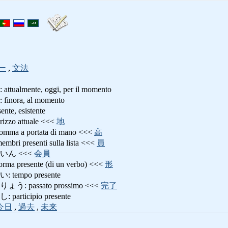
ー
,
文法
mente, oggi, per il momento
ra, al momento
, esistente
zo attuale <<<
地
a portata di mano <<<
高
presenti sulla lista <<<
員
いん <<<
会員
resente (di un verbo) <<<
形
empo presente
 passato prossimo <<<
完了
ticipio presente
今日
,
過去
,
未来