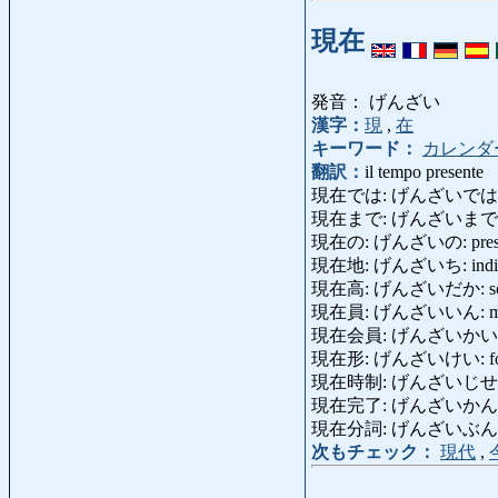
現在
発音： げんざい
漢字：
現
,
在
キーワード：
カレンダ
翻訳：
il tempo presente
現在では: げんざいでは: attual
現在まで: げんざいまで: fino
現在の: げんざいの: presente
現在地: げんざいち: indiriz
現在高: げんざいだか: somma 
現在員: げんざいいん: membri 
現在会員: げんざいかい
現在形: げんざいけい: forma p
現在時制: げんざいじせい: t
現在完了: げんざいかんりょう:
現在分詞: げんざいぶんし: par
次もチェック：
現代
,