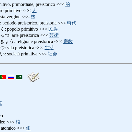
, primordiale, preistorico <<<
的
rimitivo <<<
人
 vergine <<<
林
o preistorico, preistoria <<<
時代
polo primitivo <<<
民族
te preistorica <<<
芸術
eligione preistorica <<<
宗教
a preistorica <<<
生活
ietà primitiva <<<
社会
器
co
eo <<<
核
tomico <<<
価