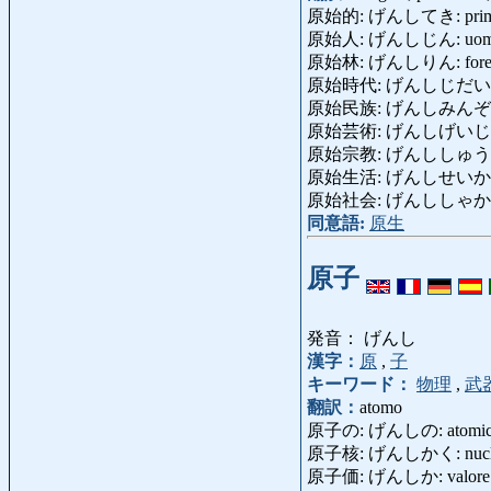
原始的: げんしてき: primitivo
原始人: げんしじん: uomo p
原始林: げんしりん: foresta
原始時代: げんしじだい: period
原始民族: げんしみんぞく: po
原始芸術: げんしげいじゅつ: ar
原始宗教: げんししゅうきょう: r
原始生活: げんしせいかつ: vit
原始社会: げんししゃかい: soc
同意語:
原生
原子
発音： げんし
漢字：
原
,
子
キーワード：
物理
,
武
翻訳：
atomo
原子の: げんしの: atomi
原子核: げんしかく: nucl
原子価: げんしか: valore a