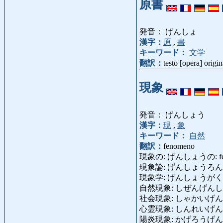
原書
発音： げんしょ
漢字：
原
,
書
キーワード：
文学
翻訳：
testo [opera] origin
現象
発音： げんしょう
漢字：
現
,
象
キーワード：
自然
翻訳：
fenomeno
現象の: げんしょうの: fen
現象論: げんしょうろん: fe
現象学: げんしょうがく: fen
自然現象: しぜんげんしょう: f
社会現象: しゃかいげんしょう:
心霊現象: しんれいげんしょう: 
陽炎現象: かげろうげんしょう: f