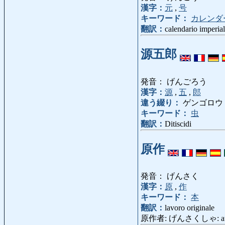
漢字：
元
,
号
キーワード：
カレンダ
翻訳：
calendario imperia
源五郎
発音： げんごろう
漢字：
源
,
五
,
郎
違う綴り：
ゲンゴロウ
キーワード：
虫
翻訳：
Ditiscidi
原作
発音： げんさく
漢字：
原
,
作
キーワード：
本
翻訳：
lavoro originale
原作者: げんさくしゃ: autor