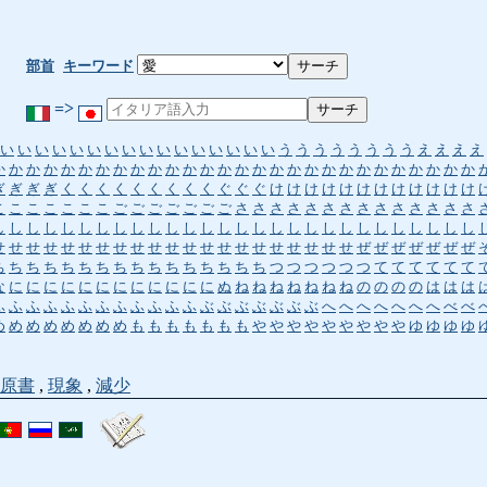
部首
キーワード
=>
い
い
い
い
い
い
い
い
い
い
い
い
い
い
い
い
う
う
う
う
う
う
う
う
え
え
え
え
か
か
か
か
か
か
か
か
か
か
か
か
か
か
か
か
か
か
か
か
か
か
か
か
か
か
か
か
ぎ
ぎ
ぎ
ぎ
く
く
く
く
く
く
く
く
く
ぐ
ぐ
ぐ
け
け
け
け
け
け
け
け
け
け
け
け
こ
こ
こ
こ
こ
こ
こ
ご
ご
ご
ご
ご
ご
ご
さ
さ
さ
さ
さ
さ
さ
さ
さ
さ
さ
さ
さ
さ
し
し
し
し
し
し
し
し
し
し
し
し
し
し
し
し
し
し
し
し
し
し
し
し
し
し
し
し
せ
せ
せ
せ
せ
せ
せ
せ
せ
せ
せ
せ
せ
せ
せ
せ
せ
せ
せ
せ
せ
ぜ
ぜ
ぜ
ぜ
ぜ
ぜ
ぜ
ち
ち
ち
ち
ち
ち
ち
ち
ち
ち
ち
ち
ち
ち
ち
ち
つ
つ
つ
つ
つ
つ
て
て
て
て
て
て
な
に
に
に
に
に
に
に
に
に
に
に
に
ぬ
ね
ね
ね
ね
ね
ね
ね
の
の
の
の
は
は
は
ふ
ふ
ふ
ふ
ふ
ふ
ふ
ふ
ふ
ふ
ふ
ふ
ぶ
ぶ
ぶ
ぶ
ぶ
ぶ
ぶ
へ
へ
へ
へ
へ
へ
へ
べ
べ
め
め
め
め
め
め
め
め
も
も
も
も
も
も
も
や
や
や
や
や
や
や
や
や
ゆ
ゆ
ゆ
ゆ
原書
,
現象
,
減少