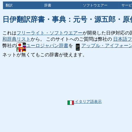
翻訳
辞書
ソフトウエアー
サービ
日伊翻訳辞書・事典：元号・源五郎・原
これは
フリーライト・ソフトウエアー
が開発した日伊対応の
和辞典リスト
から。 このサイトへのご質問は弊社の
日本語フ
弊社の
ユーロジャパン辞書
を
アップル・アイフォー
ネットが無くてもこの辞書が使えます。
イタリア語表示