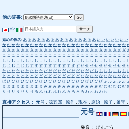
他の辞書:
=>
始めの仮名
:
あ
あ
あ
あ
あ
あ
あ
あ
あ
あ
あ
あ
あ
あ
あ
あ
い
い
い
い
い
い
い
か
か
か
か
か
か
か
か
か
か
か
か
か
か
か
か
か
か
か
か
か
か
か
か
か
か
か
き
き
き
き
き
き
き
き
き
き
き
き
き
き
き
き
き
き
き
き
き
き
き
き
き
ぎ
ぎ
こ
こ
こ
こ
こ
こ
こ
こ
こ
こ
こ
こ
こ
こ
こ
こ
こ
こ
こ
こ
こ
こ
こ
こ
こ
こ
こ
し
し
し
し
し
し
し
し
し
し
し
し
し
し
し
し
し
し
し
し
し
し
し
し
し
し
し
じ
じ
じ
じ
じ
じ
す
す
す
す
す
す
す
す
す
ず
ず
せ
せ
せ
せ
せ
せ
せ
せ
せ
せ
た
た
た
た
た
た
た
た
た
だ
だ
だ
だ
だ
だ
だ
だ
だ
だ
だ
ち
ち
ち
ち
ち
ち
ち
と
と
と
と
と
と
と
ど
ど
ど
ど
ど
ど
ど
ど
ど
ど
な
な
な
な
な
な
な
な
な
な
ば
ひ
ひ
ひ
ひ
ひ
ひ
ひ
ひ
ひ
ひ
ひ
ひ
ひ
ひ
ひ
ひ
ひ
び
び
び
び
ふ
ふ
ふ
ふ
ふ
ま
ま
ま
ま
ま
ま
ま
ま
ま
み
み
み
み
み
み
み
み
み
み
み
み
む
む
む
む
む
む
り
り
り
り
り
り
り
る
れ
れ
れ
れ
れ
れ
ろ
ろ
ろ
ろ
わ
わ
わ
わ
わ
直接アクセス：
元号
,
源五郎
,
原作
,
現在
,
原始
,
原子
,
厳守
,
元号
発音： げんごう