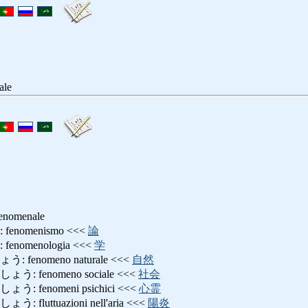
ale
omenale
nomenismo <<<
論
omenologia <<<
学
enomeno naturale <<<
自然
 fenomeno sociale <<<
社会
fenomeni psichici <<<
心霊
luttuazioni nell'aria <<<
陽炎