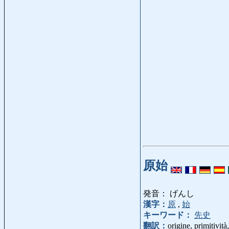
原始
発音： げんし
漢字：
原
,
始
キーワード：
先史
翻訳：
origine, primitività