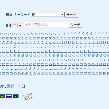
部首
キーワード
=>
い
い
い
い
い
い
い
い
い
い
い
い
い
い
い
い
う
う
う
う
う
う
う
う
え
え
え
え
か
か
か
か
か
か
か
か
か
か
か
か
か
か
か
か
か
か
か
か
か
か
か
か
か
か
か
か
ぎ
ぎ
ぎ
ぎ
く
く
く
く
く
く
く
く
く
ぐ
ぐ
ぐ
け
け
け
け
け
け
け
け
け
け
け
け
こ
こ
こ
こ
こ
こ
こ
ご
ご
ご
ご
ご
ご
ご
さ
さ
さ
さ
さ
さ
さ
さ
さ
さ
さ
さ
さ
さ
し
し
し
し
し
し
し
し
し
し
し
し
し
し
し
し
し
し
し
し
し
し
し
し
し
し
し
し
せ
せ
せ
せ
せ
せ
せ
せ
せ
せ
せ
せ
せ
せ
せ
せ
せ
せ
せ
せ
せ
ぜ
ぜ
ぜ
ぜ
ぜ
ぜ
ぜ
ち
ち
ち
ち
ち
ち
ち
ち
ち
ち
ち
ち
ち
ち
ち
ち
つ
つ
つ
つ
つ
つ
て
て
て
て
て
て
な
に
に
に
に
に
に
に
に
に
に
に
に
ぬ
ね
ね
ね
ね
ね
ね
ね
の
の
の
の
は
は
は
ふ
ふ
ふ
ふ
ふ
ふ
ふ
ふ
ふ
ふ
ふ
ふ
ぶ
ぶ
ぶ
ぶ
ぶ
ぶ
ぶ
へ
へ
へ
へ
へ
へ
へ
べ
べ
め
め
め
め
め
め
め
め
も
も
も
も
も
も
も
や
や
や
や
や
や
や
や
や
ゆ
ゆ
ゆ
ゆ
度
,
困難
,
今日