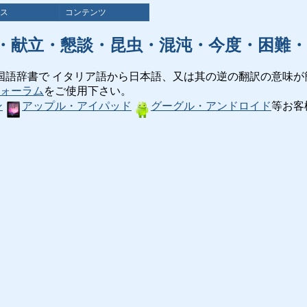
ス
コンテンツ
・献立・懇談・昆虫・混沌・今度・困難・
国語辞書で イタリア語から日本語、又は其の逆の翻訳の意味が
ォーラム
をご使用下さい。
ン
アップル・アイパッド
グーグル・アンドロイド
等お客