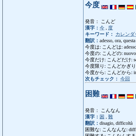
今度
発音： こんど
漢字：
今
,
度
キーワード：
カレンダ
翻訳：
adesso, ora, questa
今度は: こんどは: adesso,
今度の: こんどの: nuovo, attu
今度だけ: こんどだけ: solo q
今度限り: こんどかぎり 
今度から: こんどから: in fut
次もチェック：
今回
困難
発音： こんなん
漢字：
困
,
難
翻訳：
disagio, difficoltà
困難な: こんなんな: difficile, 
困難する: こんなんする: prov