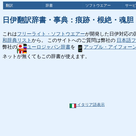
翻訳
辞書
ソフトウエアー
サービ
日伊翻訳辞書・事典：痕跡・根絶・魂胆
これは
フリーライト・ソフトウエアー
が開発した日伊対応の
和辞典リスト
から。 このサイトへのご質問は弊社の
日本語フ
弊社の
ユーロジャパン辞書
を
アップル・アイフォー
ネットが無くてもこの辞書が使えます。
イタリア語表示