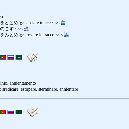
va
る: lasciare tracce <<<
留
のこす <<<
残
: trovare le tracce <<<
認
minio, annientamento
e, estirpare, sterminare, annientare