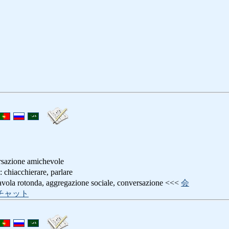
rsazione amichevole
chierare, parlare
otonda, aggregazione sociale, conversazione <<<
会
チャット