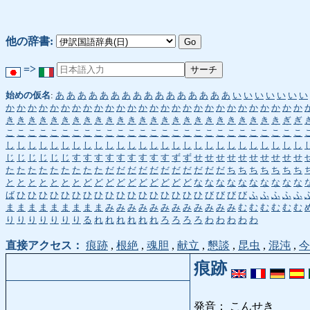
他の辞書:
=>
始めの仮名
:
あ
あ
あ
あ
あ
あ
あ
あ
あ
あ
あ
あ
あ
あ
あ
あ
い
い
い
い
い
い
い
か
か
か
か
か
か
か
か
か
か
か
か
か
か
か
か
か
か
か
か
か
か
か
か
か
か
か
き
き
き
き
き
き
き
き
き
き
き
き
き
き
き
き
き
き
き
き
き
き
き
き
き
ぎ
ぎ
こ
こ
こ
こ
こ
こ
こ
こ
こ
こ
こ
こ
こ
こ
こ
こ
こ
こ
こ
こ
こ
こ
こ
こ
こ
こ
こ
し
し
し
し
し
し
し
し
し
し
し
し
し
し
し
し
し
し
し
し
し
し
し
し
し
し
し
じ
じ
じ
じ
じ
じ
す
す
す
す
す
す
す
す
す
ず
ず
せ
せ
せ
せ
せ
せ
せ
せ
せ
せ
た
た
た
た
た
た
た
た
た
だ
だ
だ
だ
だ
だ
だ
だ
だ
だ
だ
ち
ち
ち
ち
ち
ち
ち
と
と
と
と
と
と
と
ど
ど
ど
ど
ど
ど
ど
ど
ど
ど
な
な
な
な
な
な
な
な
な
な
ば
ひ
ひ
ひ
ひ
ひ
ひ
ひ
ひ
ひ
ひ
ひ
ひ
ひ
ひ
ひ
ひ
ひ
び
び
び
び
ふ
ふ
ふ
ふ
ふ
ま
ま
ま
ま
ま
ま
ま
ま
ま
み
み
み
み
み
み
み
み
み
み
み
み
む
む
む
む
む
む
り
り
り
り
り
り
り
る
れ
れ
れ
れ
れ
れ
ろ
ろ
ろ
ろ
わ
わ
わ
わ
わ
直接アクセス：
痕跡
,
根絶
,
魂胆
,
献立
,
懇談
,
昆虫
,
混沌
,
今
痕跡
発音： こんせき