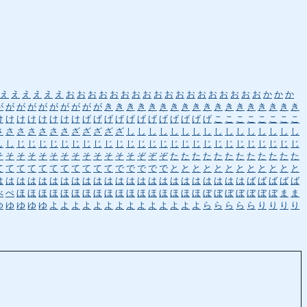
え
え
え
え
え
え
お
お
お
お
お
お
お
お
お
お
お
お
お
お
お
お
お
お
か
か
か
が
が
が
が
が
が
が
が
が
が
き
き
き
き
き
き
き
き
き
き
き
き
き
き
き
き
き
き
け
け
け
け
け
け
け
け
げ
げ
げ
げ
げ
げ
げ
げ
げ
げ
げ
げ
こ
こ
こ
こ
こ
こ
こ
こ
さ
さ
さ
さ
さ
さ
さ
ざ
ざ
ざ
ざ
ざ
し
し
し
し
し
し
し
し
し
し
し
し
し
し
し
し
し
し
じ
じ
じ
じ
じ
じ
じ
じ
じ
じ
じ
じ
じ
じ
じ
じ
じ
じ
じ
じ
じ
じ
じ
じ
じ
じ
そ
そ
そ
そ
そ
そ
そ
そ
そ
そ
そ
そ
そ
ぞ
ぞ
ぞ
た
た
た
た
た
た
た
た
た
た
た
た
て
て
て
て
て
て
て
て
て
て
て
で
で
で
で
で
と
と
と
と
と
と
と
と
と
と
と
と
は
は
は
は
は
は
は
は
は
は
は
は
は
は
は
は
は
は
は
は
は
は
は
ば
ば
ば
ば
ば
べ
ぺ
ほ
ほ
ほ
ほ
ほ
ほ
ほ
ほ
ほ
ほ
ほ
ほ
ほ
ほ
ほ
ほ
ほ
ぼ
ぼ
ぼ
ぼ
ぼ
ぼ
ぼ
ま
ま
ゆ
ゆ
ゆ
ゆ
ゆ
よ
よ
よ
よ
よ
よ
よ
よ
よ
よ
よ
よ
よ
よ
ら
ら
ら
ら
ら
り
り
り
り