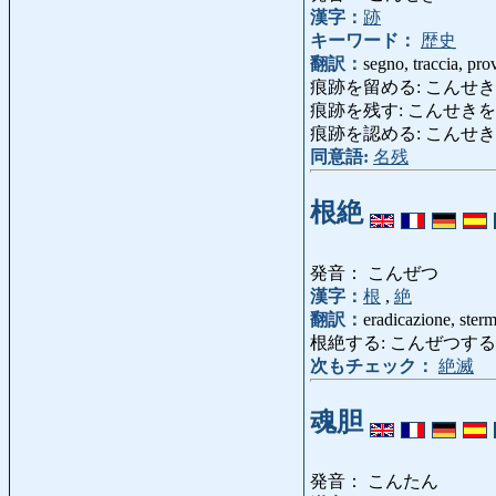
漢字：
跡
キーワード：
歴史
翻訳：
segno, traccia, pro
痕跡を留める: こんせきをとどめ
痕跡を残す: こんせきを
痕跡を認める: こんせきをみとめる
同意語:
名残
根絶
発音： こんぜつ
漢字：
根
,
絶
翻訳：
eradicazione, ster
根絶する: こんぜつする: sradicar
次もチェック：
絶滅
魂胆
発音： こんたん