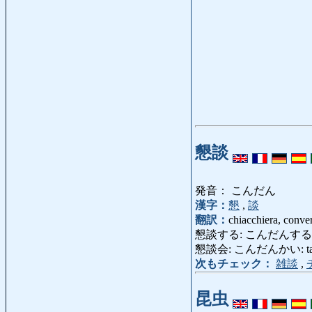
懇談
発音： こんだん
漢字：
懇
,
談
翻訳：
chiacchiera, conve
懇談する: こんだんする: chiac
懇談会: こんだんかい: tavola r
次もチェック：
雑談
,
昆虫