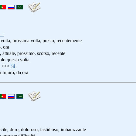
ー
 volta, prossima volta, presto, recentemente
 ora
ale, prossimo, scorso, recente
uesta volta
<<<
限
uro, da ora
duro, doloroso, fastidioso, imbarazzante
are difficoltà