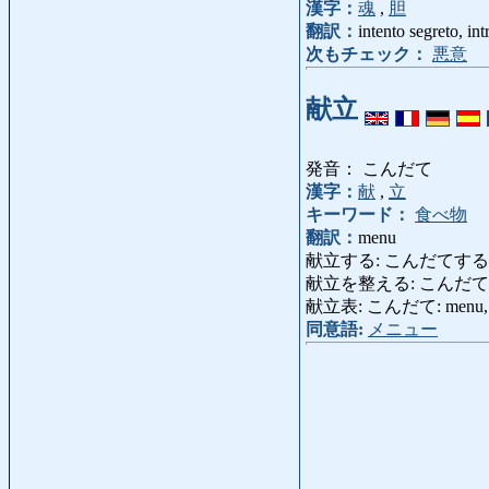
漢字：
魂
,
胆
翻訳：
intento segreto, in
次もチェック：
悪意
献立
発音： こんだて
漢字：
献
,
立
キーワード：
食べ物
翻訳：
menu
献立する: こんだてする: far
献立を整える: こんだて
献立表: こんだて: menu, list
同意語:
メニュー