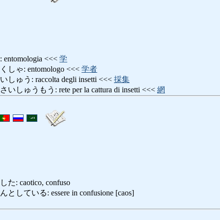
tomologia <<<
学
: entomologo <<<
学者
raccolta degli insetti <<<
採集
う: rete per la cattura di insetti <<<
網
aotico, confuso
る: essere in confusione [caos]