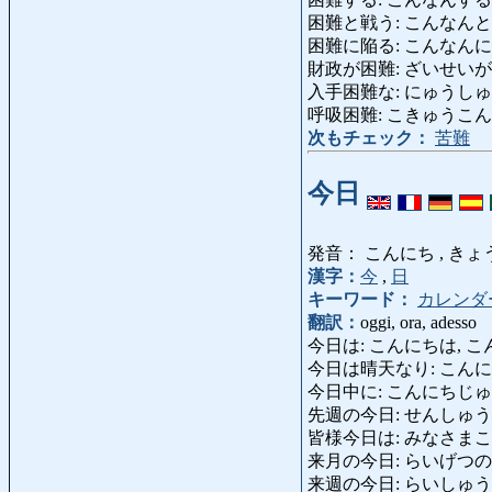
困難と戦う: こんなんとたたかう: 
困難に陥る: こんなんにおちいる: e
財政が困難: ざいせいがこんなん: 
入手困難な: にゅうしゅこんなんな
呼吸困難: こきゅうこんなん: dif
次もチェック：
苦難
今日
発音： こんにち , きょ
漢字：
今
,
日
キーワード：
カレンダ
翻訳：
oggi, ora, adesso
今日は: こんにちは, こんにちわ: 
今日は晴天なり: こんにちはせいてんなり
今日中に: こんにちじゅうに,
先週の今日: せんしゅうのきょう: 
皆様今日は: みなさまこんにちは
来月の今日: らいげつのきょう: q
来週の今日: らいしゅうのきょう: q