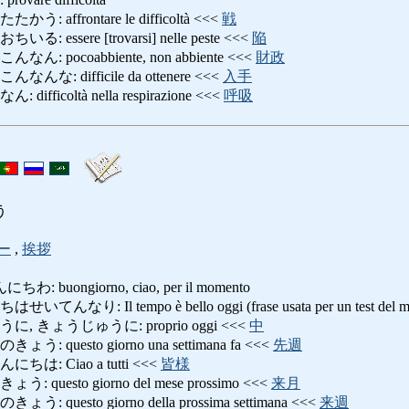
affrontare le difficoltà <<<
戦
ssere [trovarsi] nelle peste <<<
陥
pocoabbiente, non abbiente <<<
財政
: difficile da ottenere <<<
入手
ficoltà nella respirazione <<<
呼吸
う
ー
,
挨拶
buongiorno, ciao, per il momento
: Il tempo è bello oggi (frase usata per un test del mi
 きょうじゅうに: proprio oggi <<<
中
questo giorno una settimana fa <<<
先週
: Ciao a tutti <<<
皆様
uesto giorno del mese prossimo <<<
来月
uesto giorno della prossima settimana <<<
来週