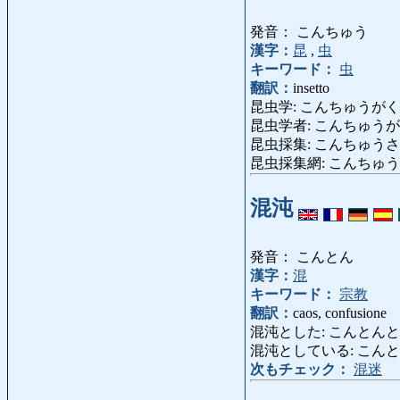
発音： こんちゅう
漢字：
昆
,
虫
キーワード：
虫
翻訳：
insetto
昆虫学: こんちゅうがく: en
昆虫学者: こんちゅうがくしゃ
昆虫採集: こんちゅうさいしゅう: 
昆虫採集網: こんちゅうさいしゅうも
混沌
発音： こんとん
漢字：
混
キーワード：
宗教
翻訳：
caos, confusione
混沌とした: こんとんとした: c
混沌としている: こんとんとしてい
次もチェック：
混迷