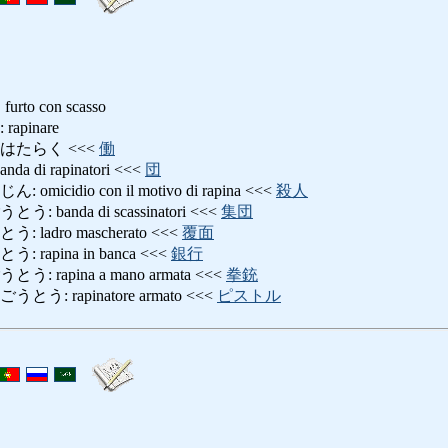
, furto con scasso
pinare
はたらく <<<
働
di rapinatori <<<
団
cidio con il motivo di rapina <<<
殺人
anda di scassinatori <<<
集団
adro mascherato <<<
覆面
apina in banca <<<
銀行
rapina a mano armata <<<
拳銃
 rapinatore armato <<<
ピストル