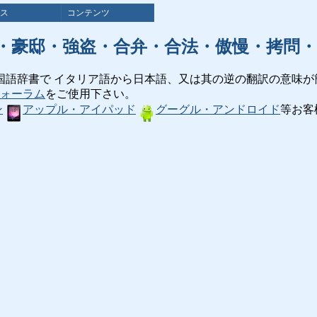
ス
コンテンツ
・豪邸・強盗・合弁・合法・傲慢・拷問・
国語辞書で イタリア語から日本語、又は其の逆の翻訳の意味が
ォーラム
をご使用下さい。
ン
アップル・アイパッド
グーグル・アンドロイド
等お客