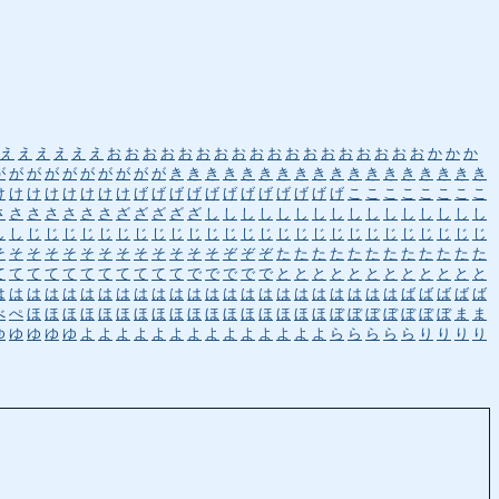
え
え
え
え
え
え
お
お
お
お
お
お
お
お
お
お
お
お
お
お
お
お
お
お
か
か
か
が
が
が
が
が
が
が
が
が
が
き
き
き
き
き
き
き
き
き
き
き
き
き
き
き
き
き
き
け
け
け
け
け
け
け
け
げ
げ
げ
げ
げ
げ
げ
げ
げ
げ
げ
げ
こ
こ
こ
こ
こ
こ
こ
こ
さ
さ
さ
さ
さ
さ
さ
ざ
ざ
ざ
ざ
ざ
し
し
し
し
し
し
し
し
し
し
し
し
し
し
し
し
し
し
じ
じ
じ
じ
じ
じ
じ
じ
じ
じ
じ
じ
じ
じ
じ
じ
じ
じ
じ
じ
じ
じ
じ
じ
じ
じ
そ
そ
そ
そ
そ
そ
そ
そ
そ
そ
そ
そ
そ
ぞ
ぞ
ぞ
た
た
た
た
た
た
た
た
た
た
た
た
て
て
て
て
て
て
て
て
て
て
て
で
で
で
で
で
と
と
と
と
と
と
と
と
と
と
と
と
は
は
は
は
は
は
は
は
は
は
は
は
は
は
は
は
は
は
は
は
は
は
は
ば
ば
ば
ば
ば
べ
ぺ
ほ
ほ
ほ
ほ
ほ
ほ
ほ
ほ
ほ
ほ
ほ
ほ
ほ
ほ
ほ
ほ
ほ
ぼ
ぼ
ぼ
ぼ
ぼ
ぼ
ぼ
ま
ま
ゆ
ゆ
ゆ
ゆ
ゆ
よ
よ
よ
よ
よ
よ
よ
よ
よ
よ
よ
よ
よ
よ
ら
ら
ら
ら
ら
り
り
り
り