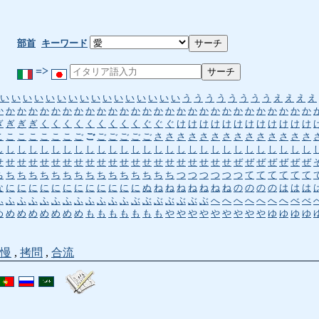
部首
キーワード
=>
い
い
い
い
い
い
い
い
い
い
い
い
い
い
い
い
う
う
う
う
う
う
う
う
え
え
え
え
か
か
か
か
か
か
か
か
か
か
か
か
か
か
か
か
か
か
か
か
か
か
か
か
か
か
か
か
ぎ
ぎ
ぎ
ぎ
く
く
く
く
く
く
く
く
く
ぐ
ぐ
ぐ
け
け
け
け
け
け
け
け
け
け
け
け
こ
こ
こ
こ
こ
こ
こ
ご
ご
ご
ご
ご
ご
ご
さ
さ
さ
さ
さ
さ
さ
さ
さ
さ
さ
さ
さ
さ
し
し
し
し
し
し
し
し
し
し
し
し
し
し
し
し
し
し
し
し
し
し
し
し
し
し
し
し
せ
せ
せ
せ
せ
せ
せ
せ
せ
せ
せ
せ
せ
せ
せ
せ
せ
せ
せ
せ
せ
ぜ
ぜ
ぜ
ぜ
ぜ
ぜ
ぜ
ち
ち
ち
ち
ち
ち
ち
ち
ち
ち
ち
ち
ち
ち
ち
ち
つ
つ
つ
つ
つ
つ
て
て
て
て
て
て
な
に
に
に
に
に
に
に
に
に
に
に
に
ぬ
ね
ね
ね
ね
ね
ね
ね
の
の
の
の
は
は
は
ふ
ふ
ふ
ふ
ふ
ふ
ふ
ふ
ふ
ふ
ふ
ふ
ぶ
ぶ
ぶ
ぶ
ぶ
ぶ
ぶ
へ
へ
へ
へ
へ
へ
へ
べ
べ
め
め
め
め
め
め
め
め
も
も
も
も
も
も
も
や
や
や
や
や
や
や
や
や
ゆ
ゆ
ゆ
ゆ
慢
,
拷問
,
合流