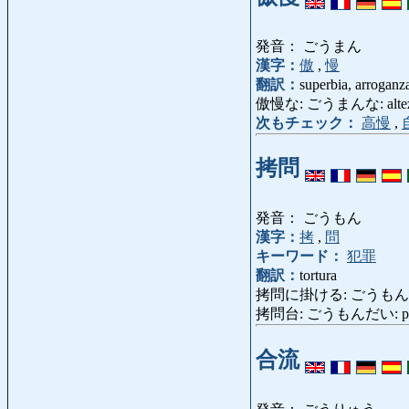
発音： ごうまん
漢字：
傲
,
慢
翻訳：
superbia, arroganz
傲慢な: ごうまんな: altezzoso,
次もチェック：
高慢
,
拷問
発音： ごうもん
漢字：
拷
,
問
キーワード：
犯罪
翻訳：
tortura
拷問に掛ける: ごうもんにかけ
拷問台: ごうもんだい: piattaf
合流