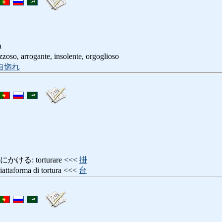
a
 arrogante, insolente, orgoglioso
自惚れ
る: torturare <<<
掛
orma di tortura <<<
台