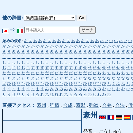
他の辞書:
=>
始めの仮名
:
あ
あ
あ
あ
あ
あ
あ
あ
あ
あ
あ
あ
あ
あ
あ
あ
い
い
い
い
い
い
い
か
か
か
か
か
か
か
か
か
か
か
か
か
か
か
か
か
か
か
か
か
か
か
か
か
か
か
き
き
き
き
き
き
き
き
き
き
き
き
き
き
き
き
き
き
き
き
き
き
き
き
き
ぎ
ぎ
こ
こ
こ
こ
こ
こ
こ
こ
こ
こ
こ
こ
こ
こ
こ
こ
こ
こ
こ
こ
こ
こ
こ
こ
こ
こ
こ
し
し
し
し
し
し
し
し
し
し
し
し
し
し
し
し
し
し
し
し
し
し
し
し
し
し
し
じ
じ
じ
じ
じ
じ
す
す
す
す
す
す
す
す
す
ず
ず
せ
せ
せ
せ
せ
せ
せ
せ
せ
せ
た
た
た
た
た
た
た
た
た
だ
だ
だ
だ
だ
だ
だ
だ
だ
だ
だ
ち
ち
ち
ち
ち
ち
ち
と
と
と
と
と
と
と
ど
ど
ど
ど
ど
ど
ど
ど
ど
ど
な
な
な
な
な
な
な
な
な
な
ば
ひ
ひ
ひ
ひ
ひ
ひ
ひ
ひ
ひ
ひ
ひ
ひ
ひ
ひ
ひ
ひ
ひ
び
び
び
び
ふ
ふ
ふ
ふ
ふ
ま
ま
ま
ま
ま
ま
ま
ま
ま
み
み
み
み
み
み
み
み
み
み
み
み
む
む
む
む
む
む
り
り
り
り
り
り
り
る
れ
れ
れ
れ
れ
れ
ろ
ろ
ろ
ろ
わ
わ
わ
わ
わ
直接アクセス：
豪州
,
強情
,
合成
,
豪邸
,
強盗
,
合弁
,
合法
,
傲
豪州
発音： ごうしゅう