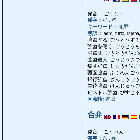
発音： ごうとう
漢字：
強
,
盗
キーワード：
犯罪
翻訳：
ladro, furto, rapina
強盗する: ごうとうする: ra
強盗を働く: ごうとうを
強盗団: ごうとうだん: banda 
強盗殺人: ごうとうさつじん: omi
集団強盗: しゅうだんごうとう: b
覆面強盗: ふくめんごうとう: l
銀行強盗: ぎんこうごうとう: r
拳銃強盗: けんじゅうごうとう: 
ピストル強盗: ぴすとるごうとう:
同意語:
盗賊
合弁
発音： ごうべん
漢字：
合
,
弁