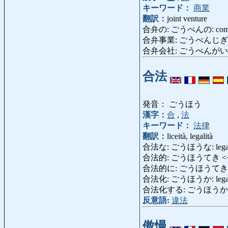
キーワード：
商業
翻訳：
joint venture
合弁の: ごうべんの: com
合弁事業: ごうべんじぎょう: j
合弁会社: ごうべんがいしゃ: j
合法
発音： ごうほう
漢字：
合
,
法
キーワード：
法律
翻訳：
liceità, legalità
合法な: ごうほうな: legale,
合法的: ごうほうてき <
合法的に: ごうほうてきに: lega
合法化: ごうほうか: legali
合法化する: ごうほうかする: 
反意語:
違法
傲慢