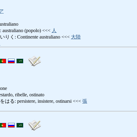
ア
raliano
raliano (popolo) <<<
人
ontinente australiano <<<
大陸
ア
ione
, ribelle, ostinato
sistere, insistere, ostinarsi <<<
張