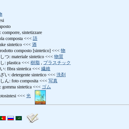
物
esi
osto
rre, sintetizzare
 composta <<<
語
sintetico <<<
酒
o composto [sintetico] <<<
物
teriale sintetico <<<
物質
lastica <<<
樹脂
,
プラスチック
ra sintetica <<<
繊維
tergente sintetico <<<
洗剤
oto composita <<<
写真
ma sintetica <<<
ゴム
intesi <<<
光