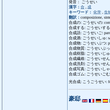
発音： ごうせい
漢字：
合
,
成
キーワード：
化学
,
生
翻訳：
composizione, sint
合成の: ごうせいの: comp
合成する: ごうせいする: compo
合成語: ごうせいご: parola
合成酒: ごうせいしゅ: sake 
合成物: ごうせいぶつ: prodott
合成物質: ごうせいぶっしつ: ma
合成樹脂: ごうせいじゅし: p
合成繊維: ごうせいせんい: fib
合成洗剤: ごうせいせんざい: de
合成写真: ごうせいしゃしん: f
合成ゴム: ごうせいごむ: gom
光合成: こうごうせい: fotos
豪邸