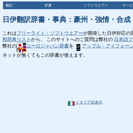
翻訳
辞書
ソフトウエアー
サービ
日伊翻訳辞書・事典：豪州・強情・合成
これは
フリーライト・ソフトウエアー
が開発した日伊対応の
和辞典リスト
から。 このサイトへのご質問は弊社の
日本語フ
弊社の
ユーロジャパン辞書
を
アップル・アイフォー
ネットが無くてもこの辞書が使えます。
イタリア語表示