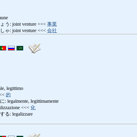
une
oint venture <<<
事業
oint venture <<<
会社
 legittimo
<<
的
lmente, legittimamente
zzazione <<<
化
legalizzare