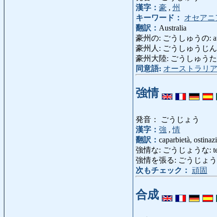
漢字：
豪
,
州
キーワード：
オセアニ
翻訳：
Australia
豪州の: ごうしゅうの: aust
豪州人: ごうしゅうじん: aust
豪州大陸: ごうしゅうたいりく: C
同意語:
オーストラリ
強情
発音： ごうじょう
漢字：
強
,
情
翻訳：
caparbietà, ostinaz
強情な: ごうじょうな: testardo
強情を張る: ごうじょうをはる: per
次もチェック：
頑固
合成