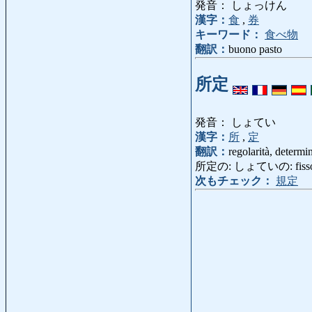
発音： しょっけん
漢字：
食
,
券
キーワード：
食べ物
翻訳：
buono pasto
所定
発音： しょてい
漢字：
所
,
定
翻訳：
regolarità, determi
所定の: しょていの: fisso, dete
次もチェック：
規定