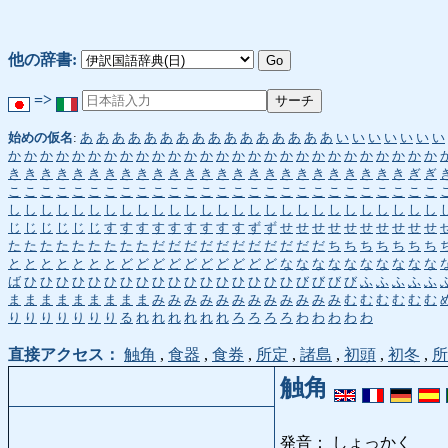
他の辞書:
=>
始めの仮名
:
あ
あ
あ
あ
あ
あ
あ
あ
あ
あ
あ
あ
あ
あ
あ
あ
い
い
い
い
い
い
い
か
か
か
か
か
か
か
か
か
か
か
か
か
か
か
か
か
か
か
か
か
か
か
か
か
か
か
き
き
き
き
き
き
き
き
き
き
き
き
き
き
き
き
き
き
き
き
き
き
き
き
き
ぎ
ぎ
こ
こ
こ
こ
こ
こ
こ
こ
こ
こ
こ
こ
こ
こ
こ
こ
こ
こ
こ
こ
こ
こ
こ
こ
こ
こ
こ
し
し
し
し
し
し
し
し
し
し
し
し
し
し
し
し
し
し
し
し
し
し
し
し
し
し
し
じ
じ
じ
じ
じ
じ
す
す
す
す
す
す
す
す
す
ず
ず
せ
せ
せ
せ
せ
せ
せ
せ
せ
せ
た
た
た
た
た
た
た
た
た
だ
だ
だ
だ
だ
だ
だ
だ
だ
だ
だ
ち
ち
ち
ち
ち
ち
ち
と
と
と
と
と
と
と
ど
ど
ど
ど
ど
ど
ど
ど
ど
ど
な
な
な
な
な
な
な
な
な
な
ば
ひ
ひ
ひ
ひ
ひ
ひ
ひ
ひ
ひ
ひ
ひ
ひ
ひ
ひ
ひ
ひ
ひ
び
び
び
び
ふ
ふ
ふ
ふ
ふ
ま
ま
ま
ま
ま
ま
ま
ま
ま
み
み
み
み
み
み
み
み
み
み
み
み
む
む
む
む
む
む
り
り
り
り
り
り
り
る
れ
れ
れ
れ
れ
れ
ろ
ろ
ろ
ろ
わ
わ
わ
わ
わ
直接アクセス：
触角
,
食器
,
食券
,
所定
,
諸島
,
初頭
,
初冬
,
所
触角
発音： しょっかく