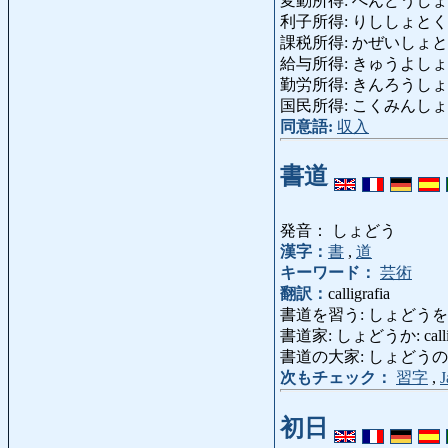
変動所得: へんどうしょとく: re
利子所得: りししょとく: reddi
課税所得: かぜいしょとく: red
給与所得: きゅうよしょとく: re
勤労所得: きんろうしょとく: r
国民所得: こくみんしょとく: r
同意語:
収入
書道
発音： しょどう
漢字：
書
,
道
キーワード：
芸術
翻訳：
calligrafia
書道を習う: しょどうをならう: pr
書道家: しょどうか: callig
書道の大家: しょどうのたいか: m
次もチェック：
習字
,
J
初日