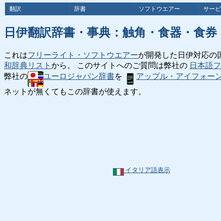
翻訳
辞書
ソフトウエアー
サービ
日伊翻訳辞書・事典：触角・食器・食券
これは
フリーライト・ソフトウエアー
が開発した日伊対応の
和辞典リスト
から。 このサイトへのご質問は弊社の
日本語フ
弊社の
ユーロジャパン辞書
を
アップル・アイフォー
ネットが無くてもこの辞書が使えます。
イタリア語表示