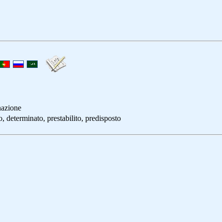
nazione
rminato, prestabilito, predisposto