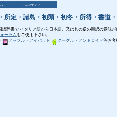
ス
コンテンツ
・所定・諸島・初頭・初冬・所得・書道・
国語辞書で イタリア語から日本語、又は其の逆の翻訳の意味が
ォーラム
をご使用下さい。
ン
アップル・アイパッド
グーグル・アンドロイド
等お客