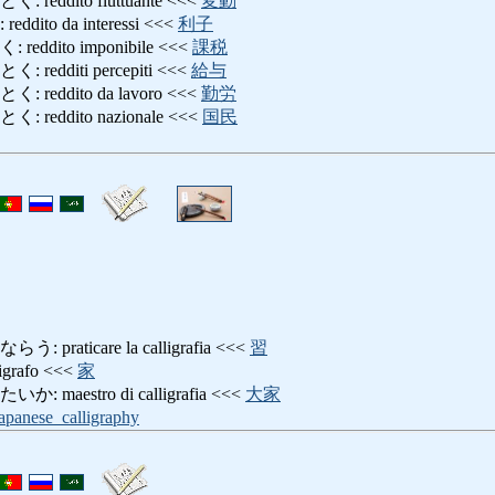
ddito fluttuante <<<
変動
to da interessi <<<
利子
dito imponibile <<<
課税
dditi percepiti <<<
給与
eddito da lavoro <<<
勤労
eddito nazionale <<<
国民
aticare la calligrafia <<<
習
rafo <<<
家
aestro di calligrafia <<<
大家
apanese_calligraphy