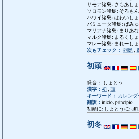
サモア諸島: さもあしょとう: 
ソロモン諸島: そろもんしょとう
ハワイ諸島: はわいしょとう: 
バミューダ諸島: ばみゅーだし
マリアナ諸島: まりあなしょとう
マルク諸島: まるくしょとう: 
マレー諸島: まれーしょとう: A
次もチェック：
列島
,
初頭
発音： しょとう
漢字：
初
,
頭
キーワード：
カレンダ
翻訳：
inizio, principio
初頭に: しょとうに: all'inizi
初冬