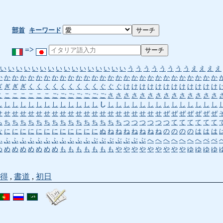
部首
キーワード
=>
い
い
い
い
い
い
い
い
い
い
い
い
い
い
い
い
う
う
う
う
う
う
う
う
え
え
え
え
か
か
か
か
か
か
か
か
か
か
か
か
か
か
か
か
か
か
か
か
か
か
か
か
か
か
か
か
ぎ
ぎ
ぎ
ぎ
く
く
く
く
く
く
く
く
く
ぐ
ぐ
ぐ
け
け
け
け
け
け
け
け
け
け
け
け
こ
こ
こ
こ
こ
こ
こ
ご
ご
ご
ご
ご
ご
ご
さ
さ
さ
さ
さ
さ
さ
さ
さ
さ
さ
さ
さ
さ
し
し
し
し
し
し
し
し
し
し
し
し
し
し
し
し
し
し
し
し
し
し
し
し
し
し
し
し
せ
せ
せ
せ
せ
せ
せ
せ
せ
せ
せ
せ
せ
せ
せ
せ
せ
せ
せ
せ
せ
ぜ
ぜ
ぜ
ぜ
ぜ
ぜ
ぜ
ち
ち
ち
ち
ち
ち
ち
ち
ち
ち
ち
ち
ち
ち
ち
ち
つ
つ
つ
つ
つ
つ
て
て
て
て
て
て
な
に
に
に
に
に
に
に
に
に
に
に
に
ぬ
ね
ね
ね
ね
ね
ね
ね
の
の
の
の
は
は
は
ふ
ふ
ふ
ふ
ふ
ふ
ふ
ふ
ふ
ふ
ふ
ふ
ぶ
ぶ
ぶ
ぶ
ぶ
ぶ
ぶ
へ
へ
へ
へ
へ
へ
へ
べ
べ
め
め
め
め
め
め
め
め
も
も
も
も
も
も
も
や
や
や
や
や
や
や
や
や
ゆ
ゆ
ゆ
ゆ
得
,
書道
,
初日