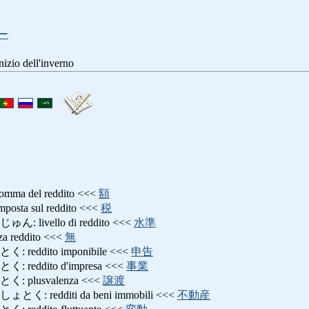
ー
o dell'inverno
 del reddito <<<
額
a sul reddito <<<
税
ivello di reddito <<<
水準
reddito <<<
無
eddito imponibile <<<
申告
eddito d'impresa <<<
事業
plusvalenza <<<
譲渡
redditi da beni immobili <<<
不動産