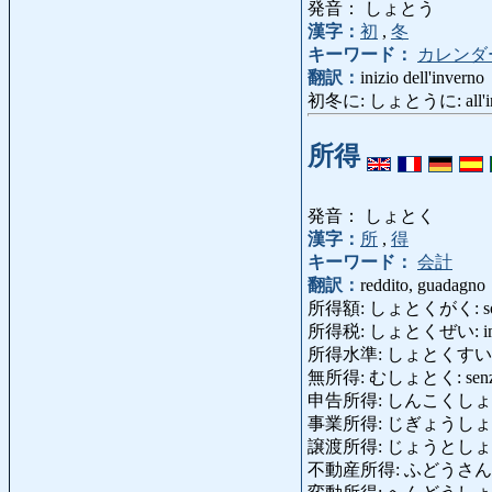
発音： しょとう
漢字：
初
,
冬
キーワード：
カレンダ
翻訳：
inizio dell'inverno
初冬に: しょとうに: all'inizi
所得
発音： しょとく
漢字：
所
,
得
キーワード：
会計
翻訳：
reddito, guadagno
所得額: しょとくがく: somma
所得税: しょとくぜい: impost
所得水準: しょとくすいじゅん: l
無所得: むしょとく: senza 
申告所得: しんこくしょとく: r
事業所得: じぎょうしょとく: r
譲渡所得: じょうとしょとく: 
不動産所得: ふどうさんしょとく: 