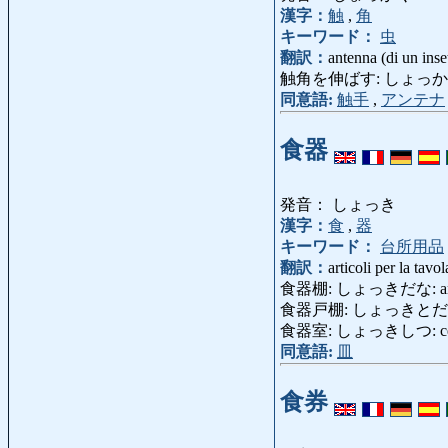
漢字：
触
,
角
キーワード：
虫
翻訳：
antenna (di un inset
触角を伸ばす: しょっかくをのばす
同意語:
触手
,
アンテナ
食器
発音： しょっき
漢字：
食
,
器
キーワード：
台所用品
翻訳：
articoli per la tavol
食器棚: しょっきだな: armad
食器戸棚: しょっきとだな
食器室: しょっきしつ: cellai
同意語:
皿
食券