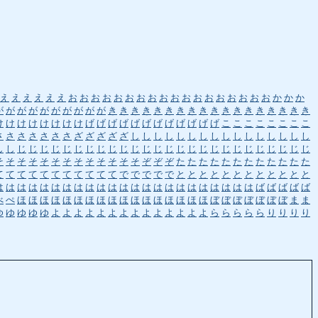
え
え
え
え
え
え
お
お
お
お
お
お
お
お
お
お
お
お
お
お
お
お
お
お
か
か
か
が
が
が
が
が
が
が
が
が
が
き
き
き
き
き
き
き
き
き
き
き
き
き
き
き
き
き
き
け
け
け
け
け
け
け
け
げ
げ
げ
げ
げ
げ
げ
げ
げ
げ
げ
げ
こ
こ
こ
こ
こ
こ
こ
こ
さ
さ
さ
さ
さ
さ
さ
ざ
ざ
ざ
ざ
ざ
し
し
し
し
し
し
し
し
し
し
し
し
し
し
し
し
し
し
じ
じ
じ
じ
じ
じ
じ
じ
じ
じ
じ
じ
じ
じ
じ
じ
じ
じ
じ
じ
じ
じ
じ
じ
じ
じ
そ
そ
そ
そ
そ
そ
そ
そ
そ
そ
そ
そ
そ
ぞ
ぞ
ぞ
た
た
た
た
た
た
た
た
た
た
た
た
て
て
て
て
て
て
て
て
て
て
て
で
で
で
で
で
と
と
と
と
と
と
と
と
と
と
と
と
は
は
は
は
は
は
は
は
は
は
は
は
は
は
は
は
は
は
は
は
は
は
は
ば
ば
ば
ば
ば
べ
ぺ
ほ
ほ
ほ
ほ
ほ
ほ
ほ
ほ
ほ
ほ
ほ
ほ
ほ
ほ
ほ
ほ
ほ
ぼ
ぼ
ぼ
ぼ
ぼ
ぼ
ぼ
ま
ま
ゆ
ゆ
ゆ
ゆ
ゆ
よ
よ
よ
よ
よ
よ
よ
よ
よ
よ
よ
よ
よ
よ
ら
ら
ら
ら
ら
り
り
り
り