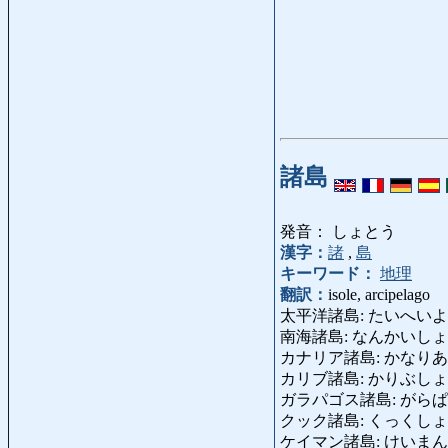
諸島
発音： しょとう
漢字：
諸
,
島
キーワード：
地理
翻訳：
isole, arcipelago
太平洋諸島: たいへいようしょとう
南海諸島: なんかいしょとう: le 
カナリア諸島: かなりあしょとう
カリブ諸島: かりぶしょとう: C
ガラパゴス諸島: がらぱごすしょと
クック諸島: くっくしょとう: 
ケイマン諸島: けいまんしょと