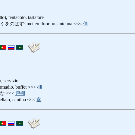
to), tentacolo, tastatore
: mettere fuori un'antenna <<<
伸
a, servizio
io, buffet <<<
棚
 <<<
戸棚
o, cantina <<<
室