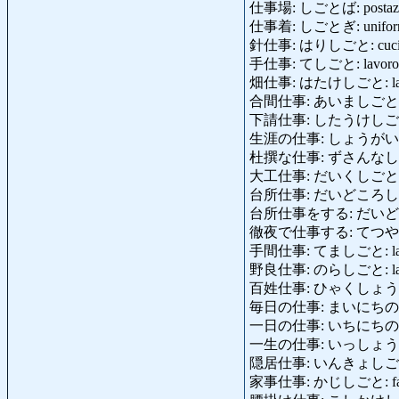
仕事場: しごとば: postazione
仕事着: しごとぎ: uniforme [
針仕事: はりしごと: cucito,
手仕事: てしごと: lavoro ma
畑仕事: はたけしごと: lavor
合間仕事: あいましごと: od
下請仕事: したうけしごと: suba
生涯の仕事: しょうがいのしごと:
杜撰な仕事: ずさんなしごと: l
大工仕事: だいくしごと: car
台所仕事: だいどころしごと: l
台所仕事をする: だいどころ
徹夜で仕事する: てつやでしごとす
手間仕事: てましごと: lavor
野良仕事: のらしごと: lavori
百姓仕事: ひゃくしょうしごと: 
毎日の仕事: まいにちのしごと: 
一日の仕事: いちにちのしごと: 
一生の仕事: いっしょうのしごと:
隠居仕事: いんきょしごと: s
家事仕事: かじしごと: facce