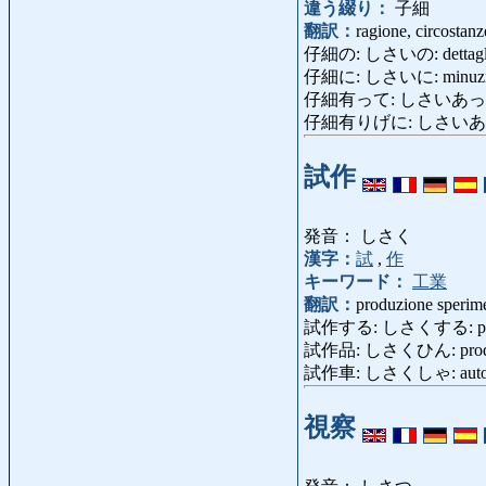
違う綴り：
子細
翻訳：
ragione, circostanze
仔細の: しさいの: dettagli
仔細に: しさいに: minuziosame
仔細有って: しさいあって: per
仔細有りげに: しさいありげに: 
試作
発音： しさく
漢字：
試
,
作
キーワード：
工業
翻訳：
produzione sperime
試作する: しさくする: produrr
試作品: しさくひん: produtt
試作車: しさくしゃ: automob
視察