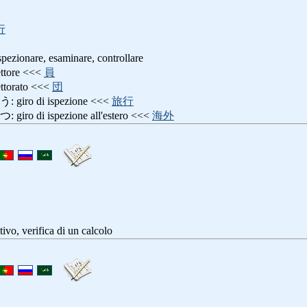
行
are, esaminare, controllare
ore <<<
員
orato <<<
団
o di ispezione <<<
旅行
di ispezione all'estero <<<
海外
ivo, verifica di un calcolo