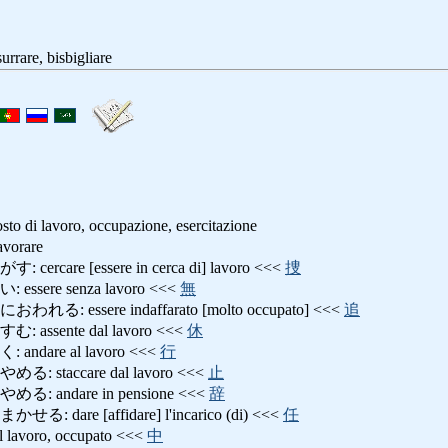
e, bisbigliare
sto di lavoro, occupazione, esercitazione
orare
are [essere in cerca di] lavoro <<<
捜
ere senza lavoro <<<
無
essere indaffarato [molto occupato] <<<
追
ssente dal lavoro <<<
休
dare al lavoro <<<
行
staccare dal lavoro <<<
止
andare in pensione <<<
辞
are [affidare] l'incarico (di) <<<
任
oro, occupato <<<
中