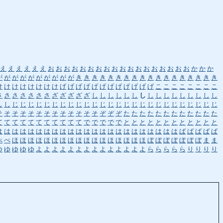
え
え
え
え
え
え
お
お
お
お
お
お
お
お
お
お
お
お
お
お
お
お
お
お
か
か
か
が
が
が
が
が
が
が
が
が
が
き
き
き
き
き
き
き
き
き
き
き
き
き
き
き
き
き
き
け
け
け
け
け
け
け
け
げ
げ
げ
げ
げ
げ
げ
げ
げ
げ
げ
げ
こ
こ
こ
こ
こ
こ
こ
こ
さ
さ
さ
さ
さ
さ
さ
ざ
ざ
ざ
ざ
ざ
し
し
し
し
し
し
し
し
し
し
し
し
し
し
し
し
し
し
じ
じ
じ
じ
じ
じ
じ
じ
じ
じ
じ
じ
じ
じ
じ
じ
じ
じ
じ
じ
じ
じ
じ
じ
じ
じ
そ
そ
そ
そ
そ
そ
そ
そ
そ
そ
そ
そ
そ
ぞ
ぞ
ぞ
た
た
た
た
た
た
た
た
た
た
た
た
て
て
て
て
て
て
て
て
て
て
て
で
で
で
で
で
と
と
と
と
と
と
と
と
と
と
と
と
は
は
は
は
は
は
は
は
は
は
は
は
は
は
は
は
は
は
は
は
は
は
は
ば
ば
ば
ば
ば
べ
ぺ
ほ
ほ
ほ
ほ
ほ
ほ
ほ
ほ
ほ
ほ
ほ
ほ
ほ
ほ
ほ
ほ
ほ
ぼ
ぼ
ぼ
ぼ
ぼ
ぼ
ぼ
ま
ま
ゆ
ゆ
ゆ
ゆ
ゆ
よ
よ
よ
よ
よ
よ
よ
よ
よ
よ
よ
よ
よ
よ
ら
ら
ら
ら
ら
り
り
り
り