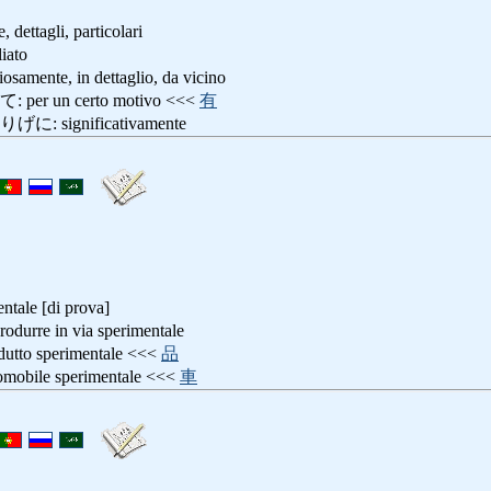
, dettagli, particolari
ato
nte, in dettaglio, da vicino
 un certo motivo <<<
有
significativamente
ntale [di prova]
e in via sperimentale
o sperimentale <<<
品
ile sperimentale <<<
車