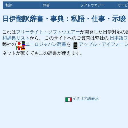
翻訳
辞書
ソフトウエアー
サービ
日伊翻訳辞書・事典：私語・仕事・示唆
これは
フリーライト・ソフトウエアー
が開発した日伊対応の
和辞典リスト
から。 このサイトへのご質問は弊社の
日本語フ
弊社の
ユーロジャパン辞書
を
アップル・アイフォー
ネットが無くてもこの辞書が使えます。
イタリア語表示