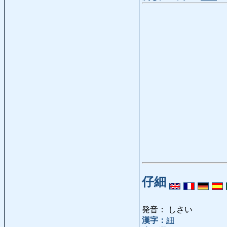
仔細
発音： しさい
漢字：
細