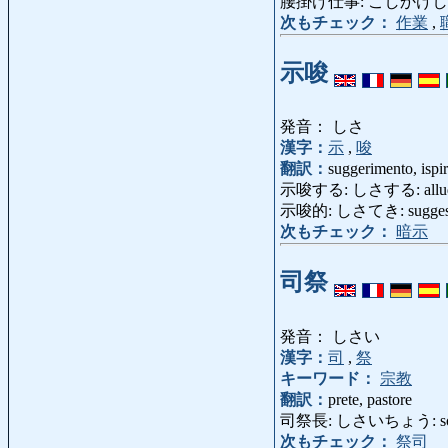
腰掛け仕事: こしかけしごと: l
次もチェック：
作業
,
示唆
発音： しさ
漢字：
示
,
唆
翻訳：
suggerimento, ispir
示唆する: しさする: alludere,
示唆的: しさてき: suggestiv
次もチェック：
暗示
司祭
発音： しさい
漢字：
司
,
祭
キーワード：
宗教
翻訳：
prete, pastore
司祭長: しさいちょう: somm
次もチェック：
祭司