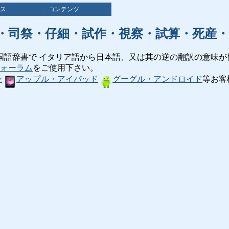
ス
コンテンツ
・司祭・仔細・試作・視察・試算・死産・
国語辞書で イタリア語から日本語、又は其の逆の翻訳の意味が
ォーラム
をご使用下さい。
ン
アップル・アイパッド
グーグル・アンドロイド
等お客