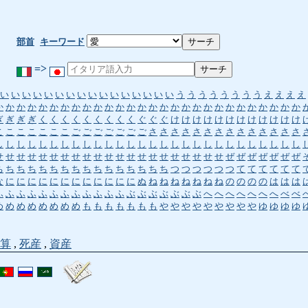
部首
キーワード
=>
い
い
い
い
い
い
い
い
い
い
い
い
い
い
い
い
う
う
う
う
う
う
う
う
え
え
え
え
か
か
か
か
か
か
か
か
か
か
か
か
か
か
か
か
か
か
か
か
か
か
か
か
か
か
か
か
ぎ
ぎ
ぎ
ぎ
く
く
く
く
く
く
く
く
く
ぐ
ぐ
ぐ
け
け
け
け
け
け
け
け
け
け
け
け
こ
こ
こ
こ
こ
こ
こ
ご
ご
ご
ご
ご
ご
ご
さ
さ
さ
さ
さ
さ
さ
さ
さ
さ
さ
さ
さ
さ
し
し
し
し
し
し
し
し
し
し
し
し
し
し
し
し
し
し
し
し
し
し
し
し
し
し
し
し
せ
せ
せ
せ
せ
せ
せ
せ
せ
せ
せ
せ
せ
せ
せ
せ
せ
せ
せ
せ
せ
ぜ
ぜ
ぜ
ぜ
ぜ
ぜ
ぜ
ち
ち
ち
ち
ち
ち
ち
ち
ち
ち
ち
ち
ち
ち
ち
ち
つ
つ
つ
つ
つ
つ
て
て
て
て
て
て
な
に
に
に
に
に
に
に
に
に
に
に
に
ぬ
ね
ね
ね
ね
ね
ね
ね
の
の
の
の
は
は
は
ふ
ふ
ふ
ふ
ふ
ふ
ふ
ふ
ふ
ふ
ふ
ふ
ぶ
ぶ
ぶ
ぶ
ぶ
ぶ
ぶ
へ
へ
へ
へ
へ
へ
へ
べ
べ
め
め
め
め
め
め
め
め
も
も
も
も
も
も
も
や
や
や
や
や
や
や
や
や
ゆ
ゆ
ゆ
ゆ
算
,
死産
,
資産