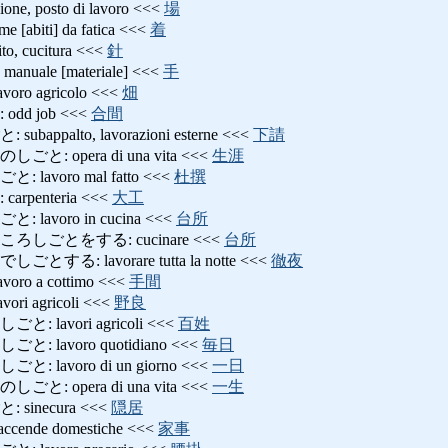
, posto di lavoro <<<
場
abiti] da fatica <<<
着
 cucitura <<<
針
nuale [materiale] <<<
手
o agricolo <<<
畑
d job <<<
合間
ppalto, lavorazioni esterne <<<
下請
 opera di una vita <<<
生涯
avoro mal fatto <<<
杜撰
penteria <<<
大工
avoro in cucina <<<
台所
しごとをする: cucinare <<<
台所
る: lavorare tutta la notte <<<
徹夜
o a cottimo <<<
手間
 agricoli <<<
野良
lavori agricoli <<<
百姓
lavoro quotidiano <<<
毎日
lavoro di un giorno <<<
一日
 opera di una vita <<<
一生
inecura <<<
隠居
nde domestiche <<<
家事