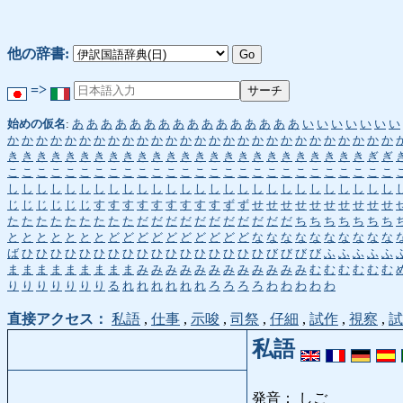
他の辞書:
=>
始めの仮名
:
あ
あ
あ
あ
あ
あ
あ
あ
あ
あ
あ
あ
あ
あ
あ
あ
い
い
い
い
い
い
い
か
か
か
か
か
か
か
か
か
か
か
か
か
か
か
か
か
か
か
か
か
か
か
か
か
か
か
き
き
き
き
き
き
き
き
き
き
き
き
き
き
き
き
き
き
き
き
き
き
き
き
き
ぎ
ぎ
こ
こ
こ
こ
こ
こ
こ
こ
こ
こ
こ
こ
こ
こ
こ
こ
こ
こ
こ
こ
こ
こ
こ
こ
こ
こ
こ
し
し
し
し
し
し
し
し
し
し
し
し
し
し
し
し
し
し
し
し
し
し
し
し
し
し
し
じ
じ
じ
じ
じ
じ
す
す
す
す
す
す
す
す
す
ず
ず
せ
せ
せ
せ
せ
せ
せ
せ
せ
せ
た
た
た
た
た
た
た
た
た
だ
だ
だ
だ
だ
だ
だ
だ
だ
だ
だ
ち
ち
ち
ち
ち
ち
ち
と
と
と
と
と
と
と
ど
ど
ど
ど
ど
ど
ど
ど
ど
ど
な
な
な
な
な
な
な
な
な
な
ば
ひ
ひ
ひ
ひ
ひ
ひ
ひ
ひ
ひ
ひ
ひ
ひ
ひ
ひ
ひ
ひ
ひ
び
び
び
び
ふ
ふ
ふ
ふ
ふ
ま
ま
ま
ま
ま
ま
ま
ま
ま
み
み
み
み
み
み
み
み
み
み
み
み
む
む
む
む
む
む
り
り
り
り
り
り
り
る
れ
れ
れ
れ
れ
れ
ろ
ろ
ろ
ろ
わ
わ
わ
わ
わ
直接アクセス：
私語
,
仕事
,
示唆
,
司祭
,
仔細
,
試作
,
視察
,
試
私語
発音： しご