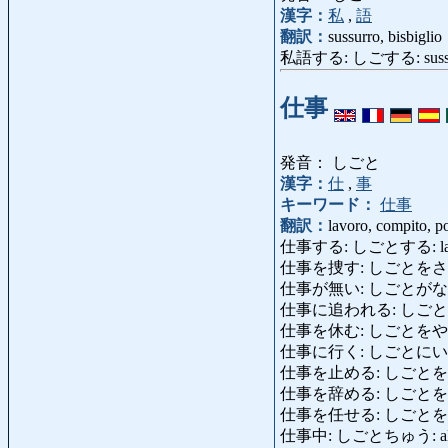
漢字：
私
,
語
翻訳：
sussurro, bisbiglio
私語する: しごする: sussurrar
仕事
発音： しごと
漢字：
仕
,
事
キーワード：
仕事
翻訳：
lavoro, compito, po
仕事する: しごとする: lav
仕事を捜す: しごとをさがす: cerc
仕事が無い: しごとがない: ess
仕事に追われる: しごとにおわれる: 
仕事を休む: しごとをやすむ: a
仕事に行く: しごとにいく: an
仕事を止める: しごとをやめる: 
仕事を辞める: しごとをやめる: 
仕事を任せる: しごとをまかせる: d
仕事中: しごとちゅう: al lav