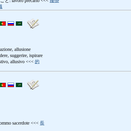
avoro precario <<<
腰掛
職
azione, allusione
 suggerire, ispirare
o, allusivo <<<
的
o sacerdote <<<
長