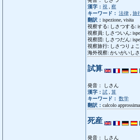
発音： しさつ
漢字：
視
,
察
キーワード：
法律
,
旅
翻訳：
ispezione, visita
視察する: しさつする: ispezion
視察員: しさついん: ispett
視察団: しさつだん: ispett
視察旅行: しさつりょこう: gir
海外視察: かいがいしさつ: giro 
試算
発音： しさん
漢字：
試
,
算
キーワード：
数学
翻訳：
calcolo approssimat
死産
発音： しさん