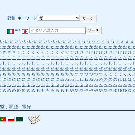
部首
キーワード
=>
い
い
い
い
い
い
い
い
い
い
い
い
い
い
い
い
う
う
う
う
う
う
う
う
え
え
え
え
か
か
か
か
か
か
か
か
か
か
か
か
か
か
か
か
か
か
か
か
か
か
か
か
か
か
か
か
ぎ
ぎ
ぎ
ぎ
く
く
く
く
く
く
く
く
く
ぐ
ぐ
ぐ
け
け
け
け
け
け
け
け
け
け
け
け
こ
こ
こ
こ
こ
こ
こ
ご
ご
ご
ご
ご
ご
ご
さ
さ
さ
さ
さ
さ
さ
さ
さ
さ
さ
さ
さ
さ
し
し
し
し
し
し
し
し
し
し
し
し
し
し
し
し
し
し
し
し
し
し
し
し
し
し
し
し
せ
せ
せ
せ
せ
せ
せ
せ
せ
せ
せ
せ
せ
せ
せ
せ
せ
せ
せ
せ
せ
ぜ
ぜ
ぜ
ぜ
ぜ
ぜ
ぜ
ち
ち
ち
ち
ち
ち
ち
ち
ち
ち
ち
ち
ち
ち
ち
ち
つ
つ
つ
つ
つ
つ
て
て
て
て
て
て
な
に
に
に
に
に
に
に
に
に
に
に
に
ぬ
ね
ね
ね
ね
ね
ね
ね
の
の
の
の
は
は
は
ふ
ふ
ふ
ふ
ふ
ふ
ふ
ふ
ふ
ふ
ふ
ふ
ぶ
ぶ
ぶ
ぶ
ぶ
ぶ
ぶ
へ
へ
へ
へ
へ
へ
へ
べ
べ
め
め
め
め
め
め
め
め
も
も
も
も
も
も
も
や
や
や
や
や
や
や
や
や
ゆ
ゆ
ゆ
ゆ
撃
,
電源
,
電光