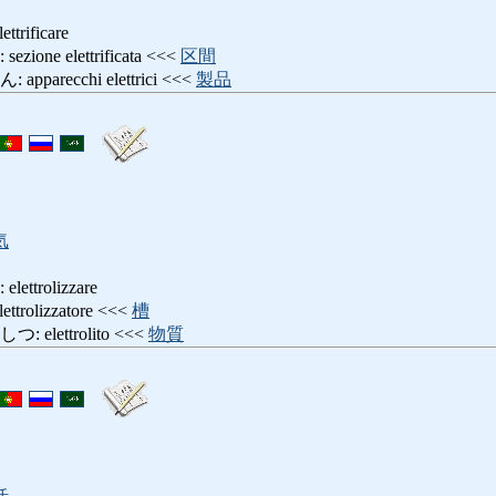
rificare
ne elettrificata <<<
区間
arecchi elettrici <<<
製品
気
trolizzare
olizzatore <<<
槽
lettrolito <<<
物質