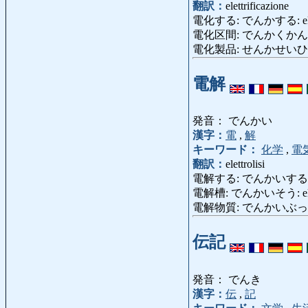
翻訳：
elettrificazione
電化する: でんかする: elett
電化区間: でんかくかん: sezio
電化製品: せんかせいひん: app
電解
発音： でんかい
漢字：
電
,
解
キーワード：
化学
,
電
翻訳：
elettrolisi
電解する: でんかいする: elet
電解槽: でんかいそう: elettr
電解物質: でんかいぶっしつ: e
伝記
発音： でんき
漢字：
伝
,
記