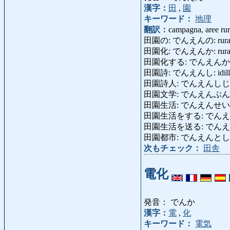
漢字：
田
,
園
キーワード：
地理
翻訳：
campagna, aree rur
田園の: でんえんの: rurale,
田園化: でんえんか: rurali
田園化する: でんえんかする: 
田園詩: でんえんし: idill
田園詩人: でんえんしじん: id
田園文学: でんえんぶんがく: le
田園生活: でんえんせいかつ: v
田園生活をする: でんえんせいかつ
田園生活を送る: でんえ
田園都市: でんえんとし: citt
次もチェック：
田舎
電化
発音： でんか
漢字：
電
,
化
キーワード：
電気