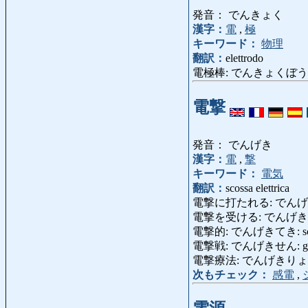
発音： でんきょく
漢字：
電
,
極
キーワード：
物理
翻訳：
elettrodo
電極棒: でんきょくぼう 
電撃
発音： でんげき
漢字：
電
,
撃
キーワード：
電気
翻訳：
scossa elettrica
電撃に打たれる: でんげきにうたれる
電撃を受ける: でんげき
電撃的: でんげきてき: scio
電撃戦: でんげきせん: guer
電撃療法: でんげきりょうほう: te
次もチェック：
感電
,