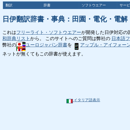
翻訳
辞書
ソフトウエアー
サービ
日伊翻訳辞書・事典：田園・電化・電解
これは
フリーライト・ソフトウエアー
が開発した日伊対応の
和辞典リスト
から。 このサイトへのご質問は弊社の
日本語フ
弊社の
ユーロジャパン辞書
を
アップル・アイフォー
ネットが無くてもこの辞書が使えます。
イタリア語表示