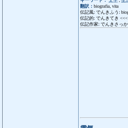
キーワード：
文学
,
生
翻訳：
biografia, vita
伝記風: でんきふう: biogr
伝記的: でんきてき <<
伝記作家: でんきさっか: bi