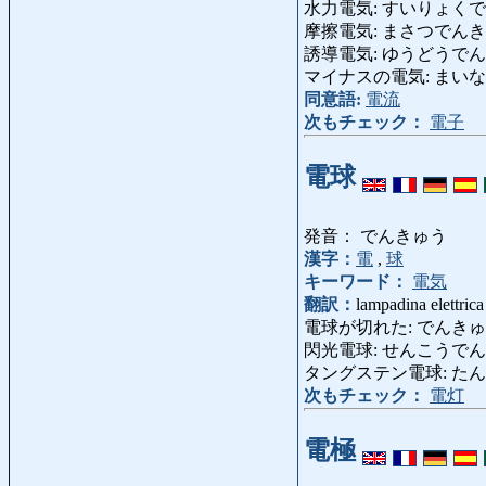
水力電気: すいりょくでんき: e
摩擦電気: まさつでんき: elettr
誘導電気: ゆうどうでんき: ener
マイナスの電気: まいなすのでんき
同意語:
電流
次もチェック：
電子
電球
発音： でんきゅう
漢字：
電
,
球
キーワード：
電気
翻訳：
lampadina elettrica
電球が切れた: でんきゅがきれた: 
閃光電球: せんこうでんきゅう: 
タングステン電球: たんぐすてん
次もチェック：
電灯
電極