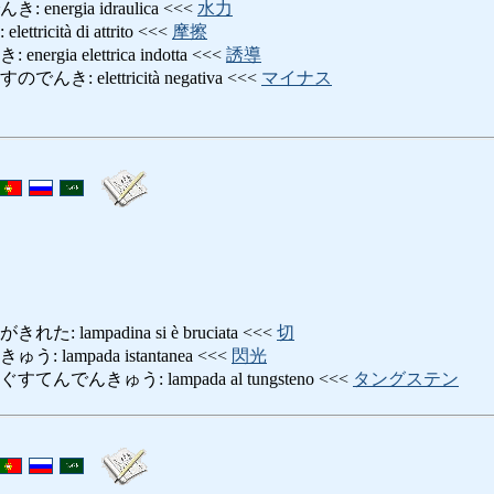
nergia idraulica <<<
水力
icità di attrito <<<
摩擦
gia elettrica indotta <<<
誘導
: elettricità negativa <<<
マイナス
lampadina si è bruciata <<<
切
lampada istantanea <<<
閃光
でんきゅう: lampada al tungsteno <<<
タングステン