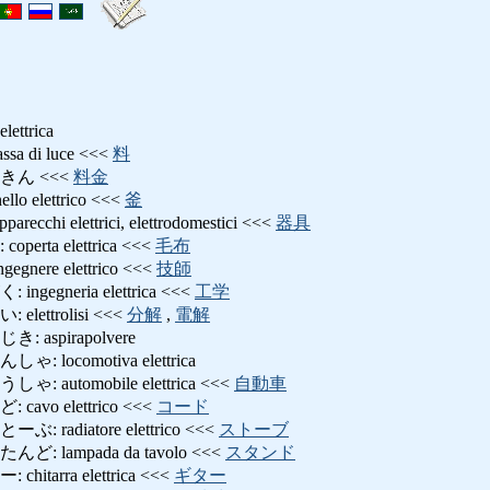
elettrica
 di luce <<<
料
きん <<<
料金
 elettrico <<<
釜
i elettrici, elettrodomestici <<<
器具
rta elettrica <<<
毛布
ere elettrico <<<
技師
egneria elettrica <<<
工学
ettrolisi <<<
分解
,
電解
aspirapolvere
locomotiva elettrica
utomobile elettrica <<<
自動車
vo elettrico <<<
コード
adiatore elettrico <<<
ストーブ
lampada da tavolo <<<
スタンド
arra elettrica <<<
ギター