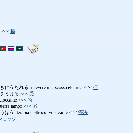
<<<
棒
: ricevere una scossa elettrica <<<
打
をうける <<<
受
ccante <<<
的
ra lampo <<<
戦
rapia elettroconvulsivante <<<
療法
ショック