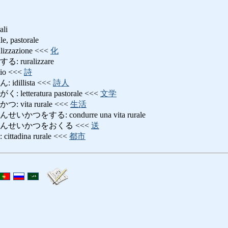
ali
 pastorale
zzazione <<<
化
ruralizzare
io <<<
詩
illista <<<
詩人
tteratura pastorale <<<
文学
ita rurale <<<
生活
をする: condurre una vita rurale
んせいかつをおくる <<<
送
adina rurale <<<
都市