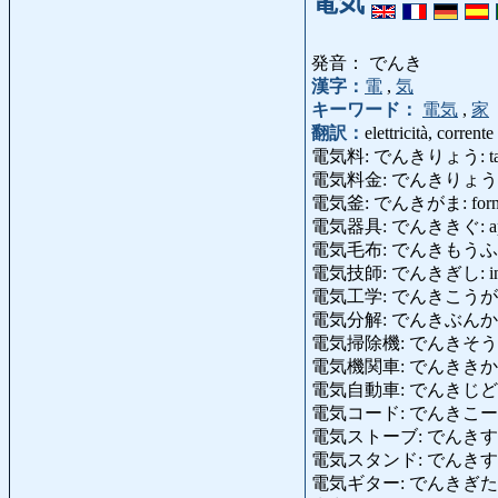
電気
発音： でんき
漢字：
電
,
気
キーワード：
電気
,
家
翻訳：
elettricità, corrente 
電気料: でんきりょう: tassa
電気料金: でんきりょう
電気釜: でんきがま: fornello
電気器具: でんききぐ: apparecch
電気毛布: でんきもうふ: cope
電気技師: でんきぎし: ingegn
電気工学: でんきこうがく: ing
電気分解: でんきぶんかい: el
電気掃除機: でんきそうじき: 
電気機関車: でんききかんしゃ: 
電気自動車: でんきじどうしゃ: a
電気コード: でんきこーど: ca
電気ストーブ: でんきすとーぶ: r
電気スタンド: でんきすたんど: 
電気ギター: でんきぎたー: chit