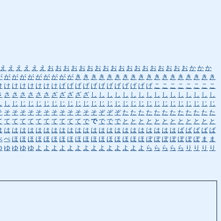
え
え
え
え
え
え
お
お
お
お
お
お
お
お
お
お
お
お
お
お
お
お
お
お
か
か
か
が
が
が
が
が
が
が
が
が
が
き
き
き
き
き
き
き
き
き
き
き
き
き
き
き
き
き
き
け
け
け
け
け
け
け
け
げ
げ
げ
げ
げ
げ
げ
げ
げ
げ
げ
げ
こ
こ
こ
こ
こ
こ
こ
こ
さ
さ
さ
さ
さ
さ
さ
ざ
ざ
ざ
ざ
ざ
し
し
し
し
し
し
し
し
し
し
し
し
し
し
し
し
し
し
じ
じ
じ
じ
じ
じ
じ
じ
じ
じ
じ
じ
じ
じ
じ
じ
じ
じ
じ
じ
じ
じ
じ
じ
じ
じ
そ
そ
そ
そ
そ
そ
そ
そ
そ
そ
そ
そ
そ
ぞ
ぞ
ぞ
た
た
た
た
た
た
た
た
た
た
た
た
て
て
て
て
て
て
て
て
て
て
て
で
で
で
で
で
と
と
と
と
と
と
と
と
と
と
と
と
は
は
は
は
は
は
は
は
は
は
は
は
は
は
は
は
は
は
は
は
は
は
は
ば
ば
ば
ば
ば
べ
ぺ
ほ
ほ
ほ
ほ
ほ
ほ
ほ
ほ
ほ
ほ
ほ
ほ
ほ
ほ
ほ
ほ
ほ
ぼ
ぼ
ぼ
ぼ
ぼ
ぼ
ぼ
ま
ま
ゆ
ゆ
ゆ
ゆ
ゆ
よ
よ
よ
よ
よ
よ
よ
よ
よ
よ
よ
よ
よ
よ
ら
ら
ら
ら
ら
り
り
り
り