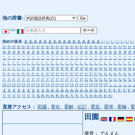
他の辞書:
=>
始めの仮名
:
あ
あ
あ
あ
あ
あ
あ
あ
あ
あ
あ
あ
あ
あ
あ
あ
い
い
い
い
い
い
い
か
か
か
か
か
か
か
か
か
か
か
か
か
か
か
か
か
か
か
か
か
か
か
か
か
か
か
き
き
き
き
き
き
き
き
き
き
き
き
き
き
き
き
き
き
き
き
き
き
き
き
き
ぎ
ぎ
こ
こ
こ
こ
こ
こ
こ
こ
こ
こ
こ
こ
こ
こ
こ
こ
こ
こ
こ
こ
こ
こ
こ
こ
こ
こ
こ
し
し
し
し
し
し
し
し
し
し
し
し
し
し
し
し
し
し
し
し
し
し
し
し
し
し
し
じ
じ
じ
じ
じ
じ
す
す
す
す
す
す
す
す
す
ず
ず
せ
せ
せ
せ
せ
せ
せ
せ
せ
せ
た
た
た
た
た
た
た
た
た
だ
だ
だ
だ
だ
だ
だ
だ
だ
だ
だ
ち
ち
ち
ち
ち
ち
ち
と
と
と
と
と
と
と
ど
ど
ど
ど
ど
ど
ど
ど
ど
ど
な
な
な
な
な
な
な
な
な
な
ば
ひ
ひ
ひ
ひ
ひ
ひ
ひ
ひ
ひ
ひ
ひ
ひ
ひ
ひ
ひ
ひ
ひ
び
び
び
び
ふ
ふ
ふ
ふ
ふ
ま
ま
ま
ま
ま
ま
ま
ま
ま
み
み
み
み
み
み
み
み
み
み
み
み
む
む
む
む
む
む
り
り
り
り
り
り
り
る
れ
れ
れ
れ
れ
れ
ろ
ろ
ろ
ろ
わ
わ
わ
わ
わ
直接アクセス：
田園
,
電化
,
電解
,
伝記
,
電気
,
電球
,
電極
,
電
田園
発音： でんえん