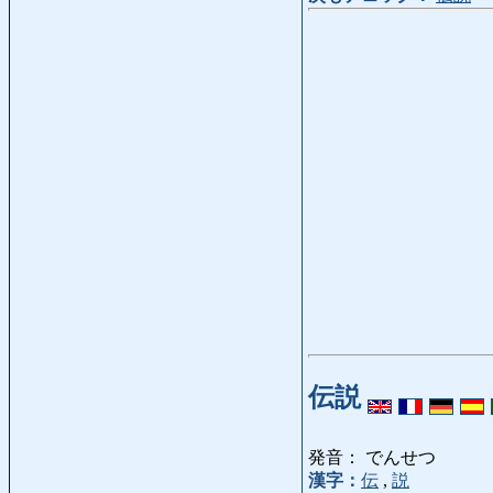
伝説
発音： でんせつ
漢字：
伝
,
説