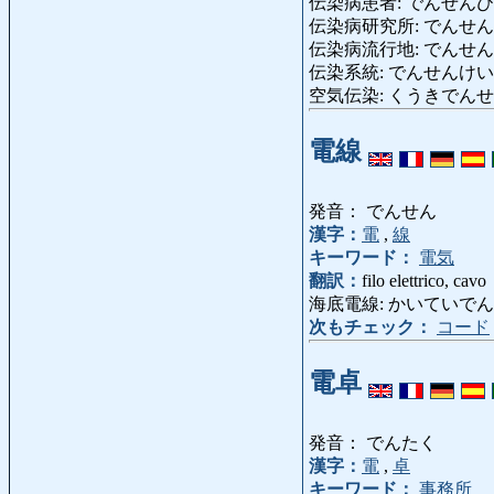
伝染病患者: でんせんびょうかん
伝染病研究所: でんせんびょうけんきゅ
伝染病流行地: でんせんびょうり
伝染系統: でんせんけいとう: tr
空気伝染: くうきでんせん: co
電線
発音： でんせん
漢字：
電
,
線
キーワード：
電気
翻訳：
filo elettrico, cavo
海底電線: かいていでんせん: c
次もチェック：
コード
電卓
発音： でんたく
漢字：
電
,
卓
キーワード：
事務所