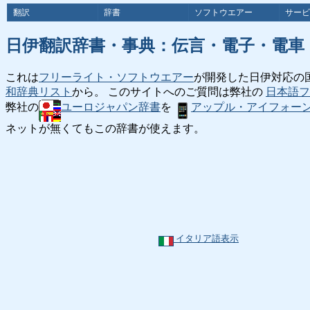
翻訳
辞書
ソフトウエアー
サービ
日伊翻訳辞書・事典：伝言・電子・電車
これは
フリーライト・ソフトウエアー
が開発した日伊対応の
和辞典リスト
から。 このサイトへのご質問は弊社の
日本語フ
弊社の
ユーロジャパン辞書
を
アップル・アイフォー
ネットが無くてもこの辞書が使えます。
イタリア語表示