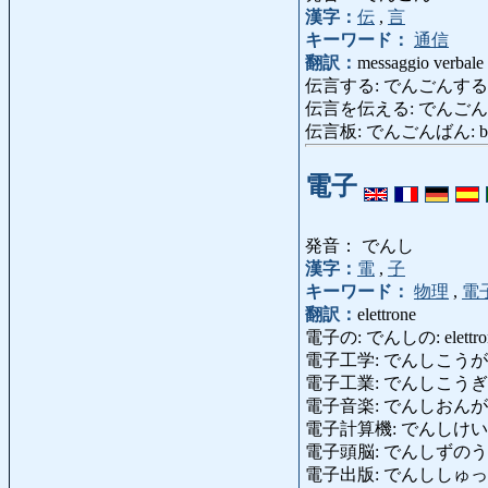
漢字：
伝
,
言
キーワード：
通信
翻訳：
messaggio verbale
伝言する: でんごんする: trasme
伝言を伝える: でんごん
伝言板: でんごんばん: bac
電子
発音： でんし
漢字：
電
,
子
キーワード：
物理
,
電
翻訳：
elettrone
電子の: でんしの: elettron
電子工学: でんしこうがく: el
電子工業: でんしこうぎょう: in
電子音楽: でんしおんがく: mus
電子計算機: でんしけいさん
電子頭脳: でんしずのう: cerve
電子出版: でんししゅっぱん: ed