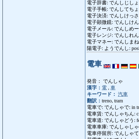
電子辞書: でんしじしょ: dizio
電子手帳: でんしてちょう: co
電子決済: でんしけっさい: pag
電子顕微鏡: でんしけんびきょう:
電子メール: でんしめーる: post
電子レンジ: でんしれんじ: fo
電子マネー: でんしまねー: den
陽電子: ようでんし: posit
電車
発音： でんしゃ
漢字：
電
,
車
キーワード：
汽車
翻訳：
treno, tram
電車で: でんしゃで: in tren
電車賃: でんしゃちん: costo 
電車道: でんしゃどう: ferro
電車車庫: でんしゃしゃこ: cap
電車停留所: でんしゃていりゅう