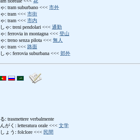
floreale <<<
花
am suburbano <<<
市外
tram <<<
市街
tram <<<
市内
reni pendolari <<<
通勤
rovia in montagna <<<
登山
no senza pilota <<<
無人
tram <<<
路面
errovia suburbana <<<
郊外
smettere verbalmente
letteratura orale <<<
文学
: folclore <<<
民間