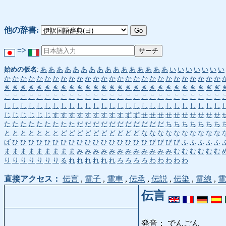
他の辞書:
=>
始めの仮名
:
あ
あ
あ
あ
あ
あ
あ
あ
あ
あ
あ
あ
あ
あ
あ
あ
い
い
い
い
い
い
い
か
か
か
か
か
か
か
か
か
か
か
か
か
か
か
か
か
か
か
か
か
か
か
か
か
か
か
き
き
き
き
き
き
き
き
き
き
き
き
き
き
き
き
き
き
き
き
き
き
き
き
き
ぎ
ぎ
こ
こ
こ
こ
こ
こ
こ
こ
こ
こ
こ
こ
こ
こ
こ
こ
こ
こ
こ
こ
こ
こ
こ
こ
こ
こ
こ
し
し
し
し
し
し
し
し
し
し
し
し
し
し
し
し
し
し
し
し
し
し
し
し
し
し
し
じ
じ
じ
じ
じ
じ
す
す
す
す
す
す
す
す
す
ず
ず
せ
せ
せ
せ
せ
せ
せ
せ
せ
せ
た
た
た
た
た
た
た
た
た
だ
だ
だ
だ
だ
だ
だ
だ
だ
だ
だ
ち
ち
ち
ち
ち
ち
ち
と
と
と
と
と
と
と
ど
ど
ど
ど
ど
ど
ど
ど
ど
ど
な
な
な
な
な
な
な
な
な
な
ば
ひ
ひ
ひ
ひ
ひ
ひ
ひ
ひ
ひ
ひ
ひ
ひ
ひ
ひ
ひ
ひ
ひ
び
び
び
び
ふ
ふ
ふ
ふ
ふ
ま
ま
ま
ま
ま
ま
ま
ま
ま
み
み
み
み
み
み
み
み
み
み
み
み
む
む
む
む
む
む
り
り
り
り
り
り
り
る
れ
れ
れ
れ
れ
れ
ろ
ろ
ろ
ろ
わ
わ
わ
わ
わ
直接アクセス：
伝言
,
電子
,
電車
,
伝承
,
伝説
,
伝染
,
電線
,
電
伝言
発音： でんごん