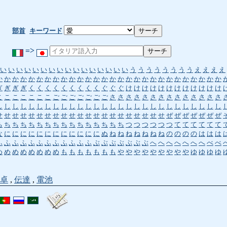
部首
キーワード
=>
い
い
い
い
い
い
い
い
い
い
い
い
い
い
い
い
う
う
う
う
う
う
う
う
え
え
え
え
か
か
か
か
か
か
か
か
か
か
か
か
か
か
か
か
か
か
か
か
か
か
か
か
か
か
か
か
ぎ
ぎ
ぎ
ぎ
く
く
く
く
く
く
く
く
く
ぐ
ぐ
ぐ
け
け
け
け
け
け
け
け
け
け
け
け
こ
こ
こ
こ
こ
こ
こ
ご
ご
ご
ご
ご
ご
ご
さ
さ
さ
さ
さ
さ
さ
さ
さ
さ
さ
さ
さ
さ
し
し
し
し
し
し
し
し
し
し
し
し
し
し
し
し
し
し
し
し
し
し
し
し
し
し
し
し
せ
せ
せ
せ
せ
せ
せ
せ
せ
せ
せ
せ
せ
せ
せ
せ
せ
せ
せ
せ
せ
ぜ
ぜ
ぜ
ぜ
ぜ
ぜ
ぜ
ち
ち
ち
ち
ち
ち
ち
ち
ち
ち
ち
ち
ち
ち
ち
ち
つ
つ
つ
つ
つ
つ
て
て
て
て
て
て
な
に
に
に
に
に
に
に
に
に
に
に
に
ぬ
ね
ね
ね
ね
ね
ね
ね
の
の
の
の
は
は
は
ふ
ふ
ふ
ふ
ふ
ふ
ふ
ふ
ふ
ふ
ふ
ふ
ぶ
ぶ
ぶ
ぶ
ぶ
ぶ
ぶ
へ
へ
へ
へ
へ
へ
へ
べ
べ
め
め
め
め
め
め
め
め
も
も
も
も
も
も
も
や
や
や
や
や
や
や
や
や
ゆ
ゆ
ゆ
ゆ
卓
,
伝達
,
電池