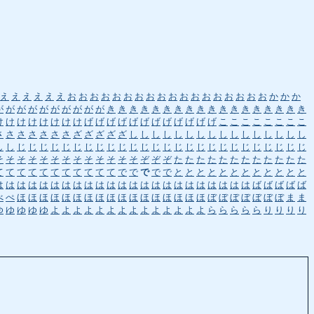
え
え
え
え
え
え
お
お
お
お
お
お
お
お
お
お
お
お
お
お
お
お
お
お
か
か
か
が
が
が
が
が
が
が
が
が
が
き
き
き
き
き
き
き
き
き
き
き
き
き
き
き
き
き
き
け
け
け
け
け
け
け
け
げ
げ
げ
げ
げ
げ
げ
げ
げ
げ
げ
げ
こ
こ
こ
こ
こ
こ
こ
こ
さ
さ
さ
さ
さ
さ
さ
ざ
ざ
ざ
ざ
ざ
し
し
し
し
し
し
し
し
し
し
し
し
し
し
し
し
し
し
じ
じ
じ
じ
じ
じ
じ
じ
じ
じ
じ
じ
じ
じ
じ
じ
じ
じ
じ
じ
じ
じ
じ
じ
じ
じ
そ
そ
そ
そ
そ
そ
そ
そ
そ
そ
そ
そ
そ
ぞ
ぞ
ぞ
た
た
た
た
た
た
た
た
た
た
た
た
て
て
て
て
て
て
て
て
て
て
て
で
で
で
で
で
と
と
と
と
と
と
と
と
と
と
と
と
は
は
は
は
は
は
は
は
は
は
は
は
は
は
は
は
は
は
は
は
は
は
は
ば
ば
ば
ば
ば
べ
ぺ
ほ
ほ
ほ
ほ
ほ
ほ
ほ
ほ
ほ
ほ
ほ
ほ
ほ
ほ
ほ
ほ
ほ
ぼ
ぼ
ぼ
ぼ
ぼ
ぼ
ぼ
ま
ま
ゆ
ゆ
ゆ
ゆ
ゆ
よ
よ
よ
よ
よ
よ
よ
よ
よ
よ
よ
よ
よ
よ
ら
ら
ら
ら
ら
り
り
り
り