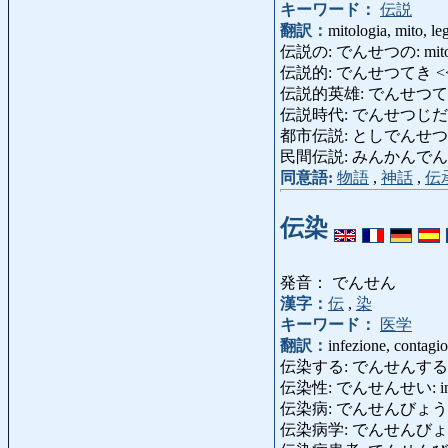
キーワード：
伝説
翻訳：
mitologia, mito, le
伝説の: でんせつの: mitologic
伝説的: でんせつてき <
伝説的英雄: でんせつてきえいゆ
伝説時代: でんせつじだい: ep
都市伝説: としでんせつ: leg
民間伝説: みんかんでんせつ: 
同意語:
物語
,
神話
,
伝
伝染
発音： でんせん
漢字：
伝
,
染
キーワード：
医学
翻訳：
infezione, contagio
伝染する: でんせんする: infetta
伝染性: でんせんせい: infetti
伝染病: でんせんびょう: malatti
伝染病学: でんせんびょうがく: