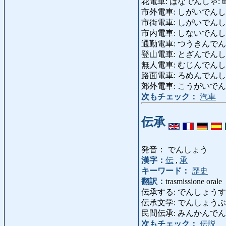
花電車: はなでんしゃ: tram 
市外電車: しがいでんしゃ: tr
市街電車: しがいでんしゃ: 
市内電車: しないでんしゃ: 
通勤電車: つうきんでんしゃ: t
登山電車: とざんでんしゃ: fer
無人電車: むじんでんしゃ: tre
路面電車: ろめんでんしゃ: 
郊外電車: こうがいでんしゃ: f
次もチェック：
汽車
伝承
発音： でんしょう
漢字：
伝
,
承
キーワード：
歴史
翻訳：
trasmissione orale
伝承する: でんしょうする: tra
伝承文学: でんしょうぶんがく: 
民間伝承: みんかんでんしょう
次もチェック：
伝説