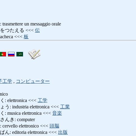
ttere un messaggio orale
をつたえる <<<
伝
heca <<<
板
子工学
,
コンピューター
ico
ettronica <<<
工学
dustria elettronica <<<
工業
ica elettronica <<<
音楽
き: computer
llo elettronico <<<
頭脳
itoria elettronica <<<
出版