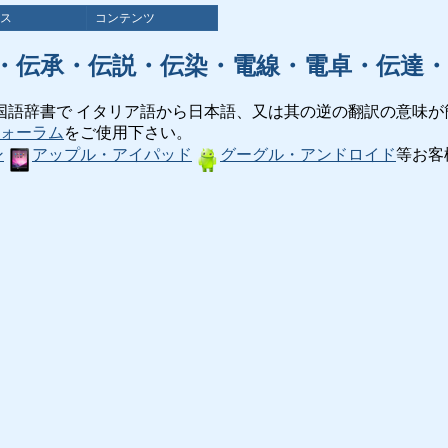
ス
コンテンツ
・伝承・伝説・伝染・電線・電卓・伝達・
国語辞書で イタリア語から日本語、又は其の逆の翻訳の意味が
ォーラム
をご使用下さい。
ン
アップル・アイパッド
グーグル・アンドロイド
等お客