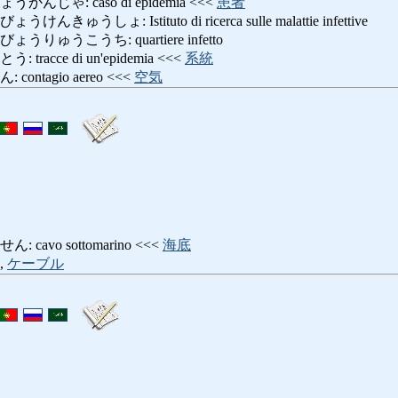
じゃ: caso di epidemia <<<
患者
うしょ: Istituto di ricerca sulle malattie infettive
ゅうこうち: quartiere infetto
acce di un'epidemia <<<
系統
ntagio aereo <<<
空気
avo sottomarino <<<
海底
,
ケーブル