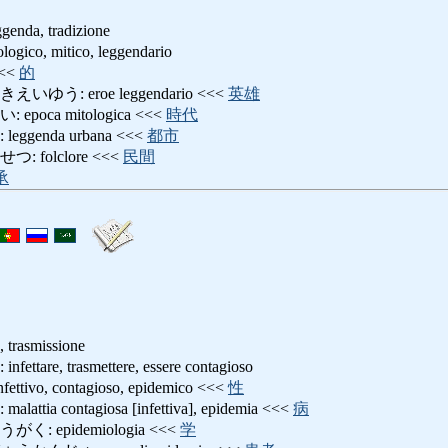
ggenda, tradizione
o, mitico, leggendario
<<
的
う: eroe leggendario <<<
英雄
oca mitologica <<<
時代
genda urbana <<<
都市
folclore <<<
民間
承
, trasmissione
re, trasmettere, essere contagioso
vo, contagioso, epidemico <<<
性
a contagiosa [infettiva], epidemia <<<
病
 epidemiologia <<<
学