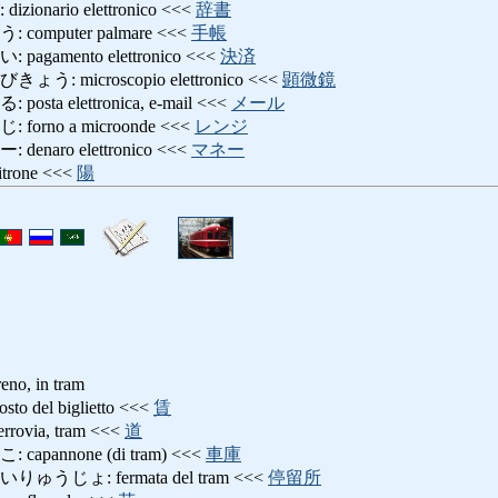
nario elettronico <<<
辞書
mputer palmare <<<
手帳
amento elettronico <<<
決済
 microscopio elettronico <<<
顕微鏡
a elettronica, e-mail <<<
メール
rno a microonde <<<
レンジ
aro elettronico <<<
マネー
rone <<<
陽
o, in tram
del biglietto <<<
賃
via, tram <<<
道
annone (di tram) <<<
車庫
じょ: fermata del tram <<<
停留所