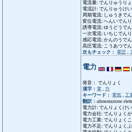
電流量: でんりゅうりょう
電流計: でんりゅうけい: galv
周期電流: しゅうきでんりゅう: 
変位電流: へんいでんりゅう: co
誘導電流: ゆうどうでんりゅう: 
一次電流: いちじでんりゅう: c
感応電流: かんのうでんりゅう: 
高圧電流: こうあつでんりゅう: c
次もチェック：
電圧
,
電力
発音： でんりょく
漢字：
電
,
力
キーワード：
電気
,
工
翻訳：
alimentazione elett
電力計: でんりょくけい: wa
電力会社: でんりょくがいしゃ: fo
電力工業: でんりょくこうぎょう: 
電力不足: でんりょくぶそく: care