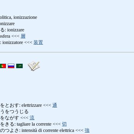
olitica, ionizzazione
zzare
onizzare
fera <<<
層
izzatore <<<
装置
: elettrizzare <<<
通
ゅうをつうじる
をながす <<<
流
agliare la corrente <<<
切
ntensità di corrente elettrica <<<
強