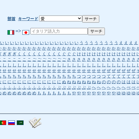
部首
キーワード
=>
い
い
い
い
い
い
い
い
い
い
い
い
い
い
い
い
う
う
う
う
う
う
う
う
え
え
え
え
か
か
か
か
か
か
か
か
か
か
か
か
か
か
か
か
か
か
か
か
か
か
か
か
か
か
か
か
ぎ
ぎ
ぎ
ぎ
く
く
く
く
く
く
く
く
く
ぐ
ぐ
ぐ
け
け
け
け
け
け
け
け
け
け
け
け
こ
こ
こ
こ
こ
こ
こ
ご
ご
ご
ご
ご
ご
ご
さ
さ
さ
さ
さ
さ
さ
さ
さ
さ
さ
さ
さ
さ
し
し
し
し
し
し
し
し
し
し
し
し
し
し
し
し
し
し
し
し
し
し
し
し
し
し
し
し
せ
せ
せ
せ
せ
せ
せ
せ
せ
せ
せ
せ
せ
せ
せ
せ
せ
せ
せ
せ
せ
ぜ
ぜ
ぜ
ぜ
ぜ
ぜ
ぜ
ち
ち
ち
ち
ち
ち
ち
ち
ち
ち
ち
ち
ち
ち
ち
ち
つ
つ
つ
つ
つ
つ
て
て
て
て
て
て
な
に
に
に
に
に
に
に
に
に
に
に
に
ぬ
ね
ね
ね
ね
ね
ね
ね
の
の
の
の
は
は
は
ふ
ふ
ふ
ふ
ふ
ふ
ふ
ふ
ふ
ふ
ふ
ふ
ぶ
ぶ
ぶ
ぶ
ぶ
ぶ
ぶ
へ
へ
へ
へ
へ
へ
へ
べ
べ
め
め
め
め
め
め
め
め
も
も
も
も
も
も
も
や
や
や
や
や
や
や
や
や
ゆ
ゆ
ゆ
ゆ