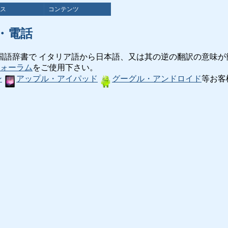
ス
コンテンツ
・電話
国語辞書で イタリア語から日本語、又は其の逆の翻訳の意味が
ォーラム
をご使用下さい。
ン
アップル・アイパッド
グーグル・アンドロイド
等お客