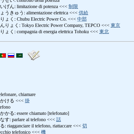
ontrollo della potenza
imitazione di potenza <<<
制限
: alimentazione elettrica <<<
供給
Chubu Electric Power Co. <<<
中部
 Tokyo Electric Power Company, TEPCO <<<
東京
mpagnia di energia elettrica Tohoku <<<
東北
nare, chiamare
かける <<<
掛
fono
ssere chiamato [telefonato]
rlare al telefono <<<
話
nciare il telefono, riattaccare <<<
切
io telefonico <<<
機