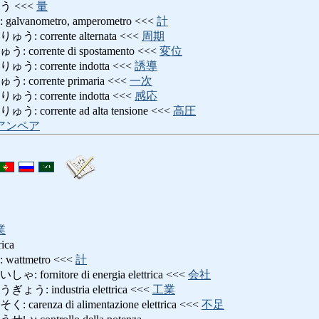
 <<<
量
anometro, amperometro <<<
計
corrente alternata <<<
周期
rrente di spostamento <<<
変位
corrente indotta <<<
誘導
orrente primaria <<<
一次
corrente indotta <<<
感応
orrente ad alta tensione <<<
高圧
アンペア
業
rica
ttmetro <<<
計
rnitore di energia elettrica <<<
会社
industria elettrica <<<
工業
nza di alimentazione elettrica <<<
不足