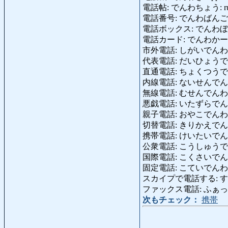
電話帖: でんわちょう: rubrica
電話番号: でんわばんごう: nu
電話ボックス: でんわぼっくす: 
電話カード: でんわかーど: car
市外電話: しがいでんわ: chia
代表電話: だいひょうでんわ: t
直通電話: ちょくつうでんわ: t
内線電話: ないせんでんわ: c
無線電話: むせんでんわ: rad
悪戯電話: いたずらでんわ: sch
親子電話: おやこでんわ: tele
切替電話: きりかえでんわ: tel
携帯電話: けいたいでんわ: tel
公衆電話: こうしゅうでんわ: tele
国際電話: こくさいでんわ: chi
固定電話: こていでんわ: tele
スカイプで電話する: すかいぷ
ファックス電話: ふぁっくすでん
次もチェック：
携帯