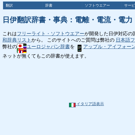
翻訳
辞書
ソフトウエアー
サービ
日伊翻訳辞書・事典：電離・電流・電力
これは
フリーライト・ソフトウエアー
が開発した日伊対応の
和辞典リスト
から。 このサイトへのご質問は弊社の
日本語フ
弊社の
ユーロジャパン辞書
を
アップル・アイフォー
ネットが無くてもこの辞書が使えます。
イタリア語表示