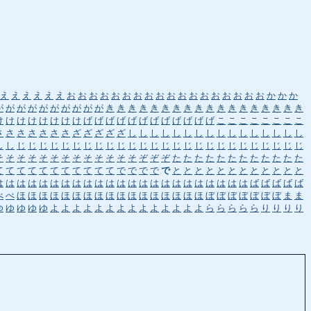
え
え
え
え
え
え
お
お
お
お
お
お
お
お
お
お
お
お
お
お
お
お
お
お
か
か
か
が
が
が
が
が
が
が
が
が
が
き
き
き
き
き
き
き
き
き
き
き
き
き
き
き
き
き
き
け
け
け
け
け
け
け
け
げ
げ
げ
げ
げ
げ
げ
げ
げ
げ
げ
げ
こ
こ
こ
こ
こ
こ
こ
こ
さ
さ
さ
さ
さ
さ
さ
ざ
ざ
ざ
ざ
ざ
し
し
し
し
し
し
し
し
し
し
し
し
し
し
し
し
し
し
じ
じ
じ
じ
じ
じ
じ
じ
じ
じ
じ
じ
じ
じ
じ
じ
じ
じ
じ
じ
じ
じ
じ
じ
じ
じ
そ
そ
そ
そ
そ
そ
そ
そ
そ
そ
そ
そ
そ
ぞ
ぞ
ぞ
た
た
た
た
た
た
た
た
た
た
た
た
て
て
て
て
て
て
て
て
て
て
て
で
で
で
で
で
と
と
と
と
と
と
と
と
と
と
と
と
は
は
は
は
は
は
は
は
は
は
は
は
は
は
は
は
は
は
は
は
は
は
は
ば
ば
ば
ば
ば
べ
ぺ
ほ
ほ
ほ
ほ
ほ
ほ
ほ
ほ
ほ
ほ
ほ
ほ
ほ
ほ
ほ
ほ
ほ
ぼ
ぼ
ぼ
ぼ
ぼ
ぼ
ぼ
ま
ま
ゆ
ゆ
ゆ
ゆ
ゆ
よ
よ
よ
よ
よ
よ
よ
よ
よ
よ
よ
よ
よ
よ
ら
ら
ら
ら
ら
り
り
り
り