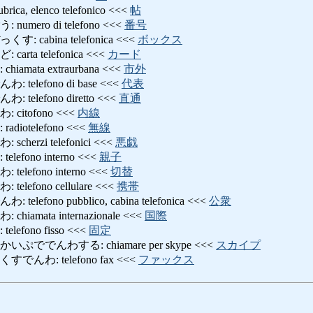
, elenco telefonico <<<
帖
mero di telefono <<<
番号
cabina telefonica <<<
ボックス
ta telefonica <<<
カード
mata extraurbana <<<
市外
elefono di base <<<
代表
elefono diretto <<<
直通
itofono <<<
内線
iotelefono <<<
無線
erzi telefonici <<<
悪戯
fono interno <<<
親子
efono interno <<<
切替
efono cellulare <<<
携帯
fono pubblico, cabina telefonica <<<
公衆
amata internazionale <<<
国際
fono fisso <<<
固定
ででんわする: chiamare per skype <<<
スカイプ
わ: telefono fax <<<
ファックス