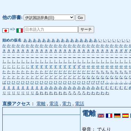
他の辞書:
=>
始めの仮名
:
あ
あ
あ
あ
あ
あ
あ
あ
あ
あ
あ
あ
あ
あ
あ
あ
い
い
い
い
い
い
い
か
か
か
か
か
か
か
か
か
か
か
か
か
か
か
か
か
か
か
か
か
か
か
か
か
か
か
き
き
き
き
き
き
き
き
き
き
き
き
き
き
き
き
き
き
き
き
き
き
き
き
き
ぎ
ぎ
こ
こ
こ
こ
こ
こ
こ
こ
こ
こ
こ
こ
こ
こ
こ
こ
こ
こ
こ
こ
こ
こ
こ
こ
こ
こ
こ
し
し
し
し
し
し
し
し
し
し
し
し
し
し
し
し
し
し
し
し
し
し
し
し
し
し
し
じ
じ
じ
じ
じ
じ
す
す
す
す
す
す
す
す
す
ず
ず
せ
せ
せ
せ
せ
せ
せ
せ
せ
せ
た
た
た
た
た
た
た
た
た
だ
だ
だ
だ
だ
だ
だ
だ
だ
だ
だ
ち
ち
ち
ち
ち
ち
ち
と
と
と
と
と
と
と
ど
ど
ど
ど
ど
ど
ど
ど
ど
ど
な
な
な
な
な
な
な
な
な
な
ば
ひ
ひ
ひ
ひ
ひ
ひ
ひ
ひ
ひ
ひ
ひ
ひ
ひ
ひ
ひ
ひ
ひ
び
び
び
び
ふ
ふ
ふ
ふ
ふ
ま
ま
ま
ま
ま
ま
ま
ま
ま
み
み
み
み
み
み
み
み
み
み
み
み
む
む
む
む
む
む
り
り
り
り
り
り
り
る
れ
れ
れ
れ
れ
れ
ろ
ろ
ろ
ろ
わ
わ
わ
わ
わ
直接アクセス：
電離
,
電流
,
電力
,
電話
電離
発音： でんり