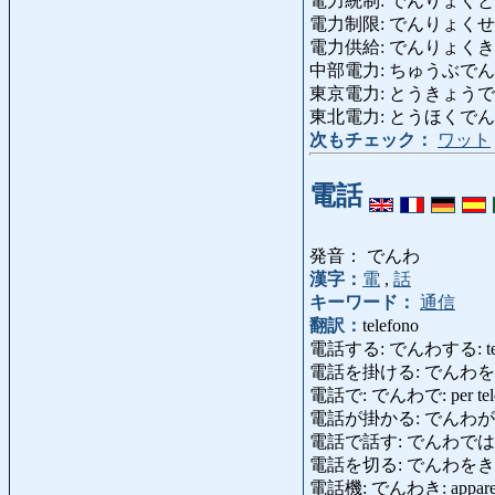
電力統制: でんりょくとうせい: c
電力制限: でんりょくせいげん: l
電力供給: でんりょくきょうきゅう
中部電力: ちゅうぶでんりょく: 
東京電力: とうきょうでんりょく:
東北電力: とうほくでんりょく: co
次もチェック：
ワット
電話
発音： でんわ
漢字：
電
,
話
キーワード：
通信
翻訳：
telefono
電話する: でんわする: telefo
電話を掛ける: でんわを
電話で: でんわで: per tele
電話が掛かる: でんわがかかる: e
電話で話す: でんわではなす: pa
電話を切る: でんわをきる: riagga
電話機: でんわき: apparecch