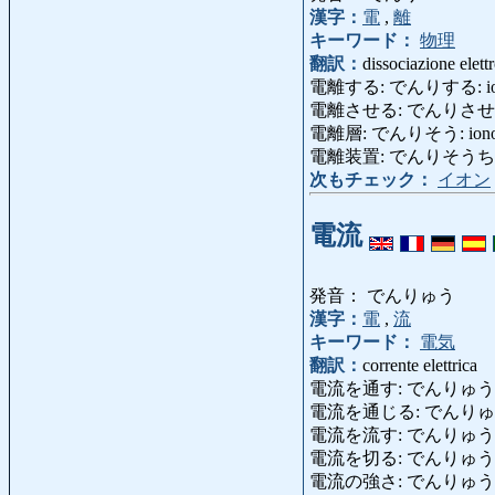
漢字：
電
,
離
キーワード：
物理
翻訳：
dissociazione elettr
電離する: でんりする: ioni
電離させる: でんりさせる: i
電離層: でんりそう: ionos
電離装置: でんりそうち: ion
次もチェック：
イオン
電流
発音： でんりゅう
漢字：
電
,
流
キーワード：
電気
翻訳：
corrente elettrica
電流を通す: でんりゅうをとおす
電流を通じる: でんり
電流を流す: でんりゅう
電流を切る: でんりゅうをきる: t
電流の強さ: でんりゅうのつよさ: i