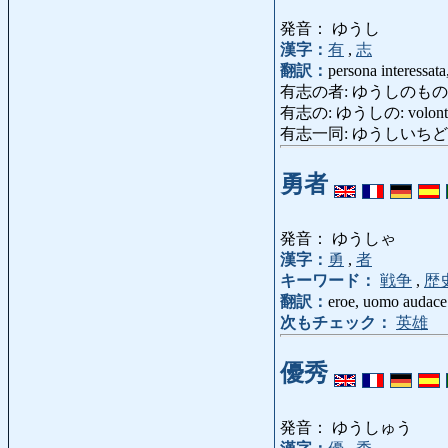
発音： ゆうし
漢字：
有
,
志
翻訳：
persona interessata
有志の者: ゆうしのもの 
有志の: ゆうしの: volontariо
有志一同: ゆうしいちどう: tutte
勇者
発音： ゆうしゃ
漢字：
勇
,
者
キーワード：
戦争
,
歴
翻訳：
eroe, uomo audace
次もチェック：
英雄
優秀
発音： ゆうしゅう