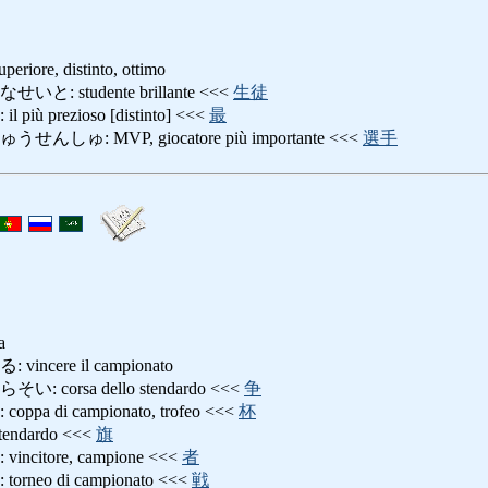
e, distinto, ottimo
 studente brillante <<<
生徒
 prezioso [distinto] <<<
最
ゅ: MVP, giocatore più importante <<<
選手
a
cere il campionato
orsa dello stendardo <<<
争
 di campionato, trofeo <<<
杯
dardo <<<
旗
itore, campione <<<
者
eo di campionato <<<
戦