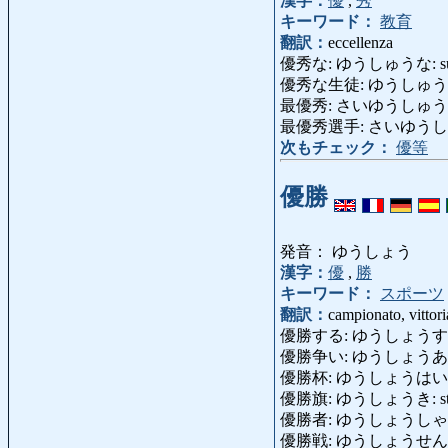
漢字：
優
,
秀
キーワード：
教育
翻訳：
eccellenza
優秀な: ゆうしゅうな: superior
優秀な生徒: ゆうしゅうなせいと:
最優秀: さいゆうしゅう: il più
最優秀選手: さいゆうしゅうせんし
次もチェック：
優等
優勝
発音： ゆうしょう
漢字：
優
,
勝
キーワード：
スポーツ
翻訳：
campionato, vittori
優勝する: ゆうしょうする: vin
優勝争い: ゆうしょうあらそい: c
優勝杯: ゆうしょうはい: coppa
優勝旗: ゆうしょうき: sten
優勝者: ゆうしょうしゃ: vinc
優勝戦: ゆうしょうせん: torn