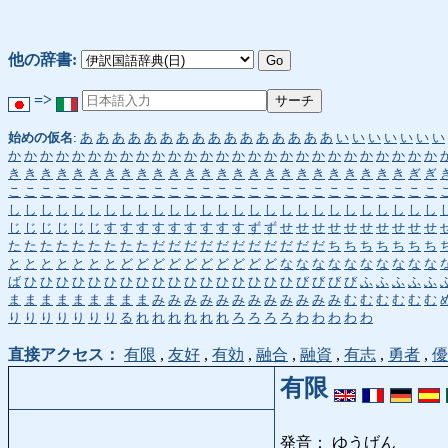
他の辞書:
=>
始めの仮名
:
あ
あ
あ
あ
あ
あ
あ
あ
あ
あ
あ
あ
あ
あ
あ
あ
い
い
い
い
い
い
い
か
か
か
か
か
か
か
か
か
か
か
か
か
か
か
か
か
か
か
か
か
か
か
か
か
か
か
き
き
き
き
き
き
き
き
き
き
き
き
き
き
き
き
き
き
き
き
き
き
き
き
き
ぎ
ぎ
こ
こ
こ
こ
こ
こ
こ
こ
こ
こ
こ
こ
こ
こ
こ
こ
こ
こ
こ
こ
こ
こ
こ
こ
こ
こ
こ
し
し
し
し
し
し
し
し
し
し
し
し
し
し
し
し
し
し
し
し
し
し
し
し
し
し
し
じ
じ
じ
じ
じ
じ
す
す
す
す
す
す
す
す
す
ず
ず
せ
せ
せ
せ
せ
せ
せ
せ
せ
せ
た
た
た
た
た
た
た
た
た
だ
だ
だ
だ
だ
だ
だ
だ
だ
だ
だ
ち
ち
ち
ち
ち
ち
ち
と
と
と
と
と
と
と
ど
ど
ど
ど
ど
ど
ど
ど
ど
ど
な
な
な
な
な
な
な
な
な
な
ば
ひ
ひ
ひ
ひ
ひ
ひ
ひ
ひ
ひ
ひ
ひ
ひ
ひ
ひ
ひ
ひ
ひ
び
び
び
び
ふ
ふ
ふ
ふ
ふ
ま
ま
ま
ま
ま
ま
ま
ま
ま
み
み
み
み
み
み
み
み
み
み
み
み
む
む
む
む
む
む
り
り
り
り
り
り
り
る
れ
れ
れ
れ
れ
れ
ろ
ろ
ろ
ろ
わ
わ
わ
わ
わ
直接アクセス：
有限
,
友好
,
有効
,
融合
,
融資
,
有志
,
勇者
,
優
有限
発音： ゆうげん