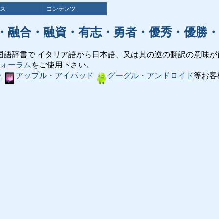
ス
コンテンツ
・融合・融資・有志・勇者・優秀・優勝・
国語辞書で イタリア語から日本語、又は其の逆の翻訳の意味が
ォーラム
をご使用下さい。
ン
アップル・アイパッド
グーグル・アンドロイド
等お客