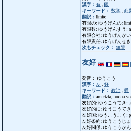
漢字：
有
,
限
キーワード：
数学
,
商
翻訳：
limite
有限の: ゆうげんの: limit
有限数: ゆうげんすう: numer
有限会社: ゆうげんがいしゃ: 
有限責任: ゆうげんせきにん: res
次もチェック：
無限
友好
発音： ゆうこう
漢字：
友
,
好
キーワード：
政治
,
愛
翻訳：
amicizia, buona vo
友好的: ゆうこうてき: amiche
友好的に: ゆうこうてきに: in
友好国: ゆうこうこく: paese
友好条約: ゆうこうじょうやく: t
友好関係: ゆうこうかんけい: re