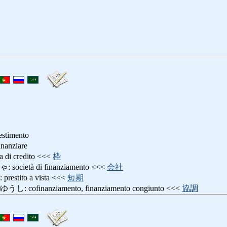
estimento
nziare
i credito <<<
枠
età di finanziamento <<<
会社
tito a vista <<<
短期
finanziamento, finanziamento congiunto <<<
協調