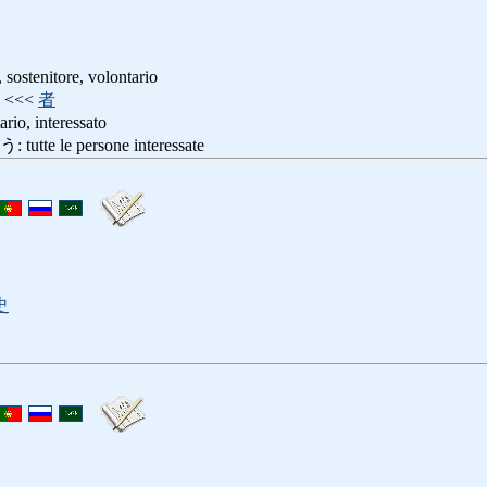
, sostenitore, volontario
<<<
者
, interessato
 le persone interessate
史