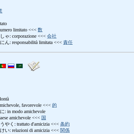
業
ato
o limitato <<<
数
corporazione <<<
会社
ponsabilità limitata <<<
責任
lontà
vole, favorevole <<<
的
 modo amichevole
 amichevole <<<
国
rattato d'amicizia <<<
条約
lazioni di amicizia <<<
関係