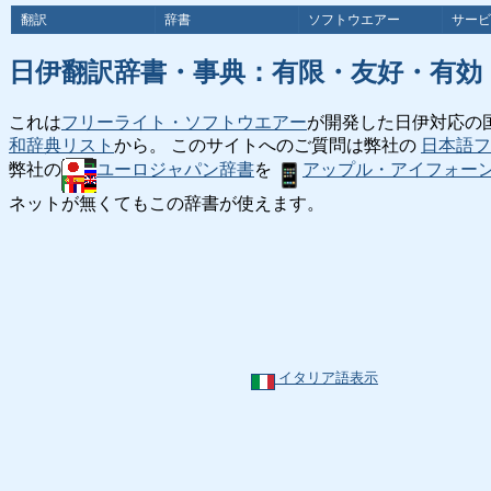
翻訳
辞書
ソフトウエアー
サービ
日伊翻訳辞書・事典：有限・友好・有効
これは
フリーライト・ソフトウエアー
が開発した日伊対応の
和辞典リスト
から。 このサイトへのご質問は弊社の
日本語フ
弊社の
ユーロジャパン辞書
を
アップル・アイフォー
ネットが無くてもこの辞書が使えます。
イタリア語表示