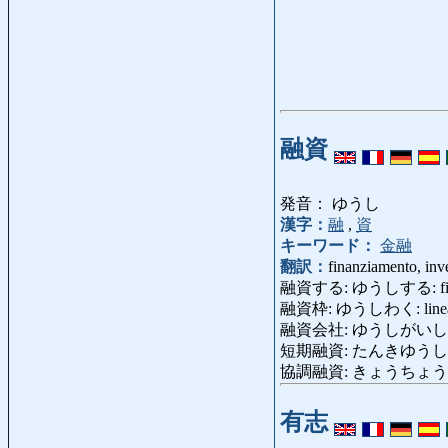
融資
発音： ゆうし
漢字：
融
,
資
キーワード：
金融
翻訳：
finanziamento, inv
融資する: ゆうしする: fina
融資枠: ゆうしわく: linea d
融資会社: ゆうしがいしゃ: soci
短期融資: たんきゆうし: pres
協調融資: きょうちょうゆうし: co
有志