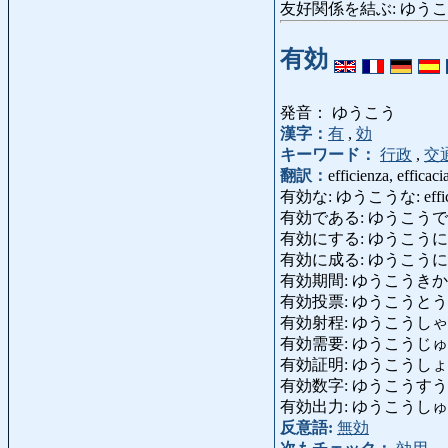
友好関係を結ぶ: ゆうこうかんけんを
有効
発音： ゆうこう
漢字：
有
,
効
キーワード：
行政
,
交
翻訳：
efficienza, efficacia
有効な: ゆうこうな: efficac
有効である: ゆうこうである: riman
有効にする: ゆうこうにする:
有効に成る: ゆうこうになる: e
有効期間: ゆうこうきかん: per
有効投票: ゆうこうとうひょう:
有効射程: ゆうこうしゃてい: po
有効需要: ゆうこうじゅよう: d
有効証明: ゆうこうしょうめい: ce
有効数字: ゆうこうすうじ: cifr
有効出力: ゆうこうしゅつりょく
反意語:
無効