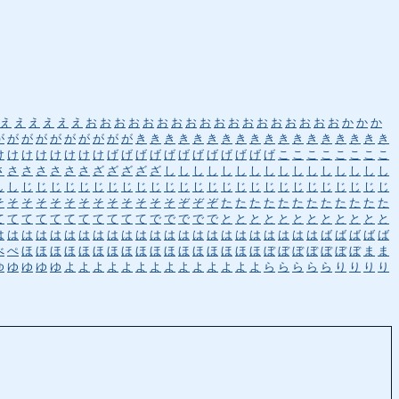
え
え
え
え
え
え
お
お
お
お
お
お
お
お
お
お
お
お
お
お
お
お
お
お
か
か
か
が
が
が
が
が
が
が
が
が
が
き
き
き
き
き
き
き
き
き
き
き
き
き
き
き
き
き
き
け
け
け
け
け
け
け
け
げ
げ
げ
げ
げ
げ
げ
げ
げ
げ
げ
げ
こ
こ
こ
こ
こ
こ
こ
こ
さ
さ
さ
さ
さ
さ
さ
ざ
ざ
ざ
ざ
ざ
し
し
し
し
し
し
し
し
し
し
し
し
し
し
し
し
し
し
じ
じ
じ
じ
じ
じ
じ
じ
じ
じ
じ
じ
じ
じ
じ
じ
じ
じ
じ
じ
じ
じ
じ
じ
じ
じ
そ
そ
そ
そ
そ
そ
そ
そ
そ
そ
そ
そ
そ
ぞ
ぞ
ぞ
た
た
た
た
た
た
た
た
た
た
た
た
て
て
て
て
て
て
て
て
て
て
て
で
で
で
で
で
と
と
と
と
と
と
と
と
と
と
と
と
は
は
は
は
は
は
は
は
は
は
は
は
は
は
は
は
は
は
は
は
は
は
は
ば
ば
ば
ば
ば
べ
ぺ
ほ
ほ
ほ
ほ
ほ
ほ
ほ
ほ
ほ
ほ
ほ
ほ
ほ
ほ
ほ
ほ
ほ
ぼ
ぼ
ぼ
ぼ
ぼ
ぼ
ぼ
ま
ま
ゆ
ゆ
ゆ
ゆ
ゆ
よ
よ
よ
よ
よ
よ
よ
よ
よ
よ
よ
よ
よ
よ
ら
ら
ら
ら
ら
り
り
り
り