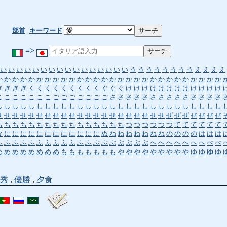
部首
キーワード
=>
い
い
い
い
い
い
い
い
い
い
い
い
い
い
い
い
う
う
う
う
う
う
う
う
え
え
え
え
か
か
か
か
か
か
か
か
か
か
か
か
か
か
か
か
か
か
か
か
か
か
か
か
か
か
か
か
ぎ
ぎ
ぎ
ぎ
く
く
く
く
く
く
く
く
く
ぐ
ぐ
ぐ
け
け
け
け
け
け
け
け
け
け
け
け
こ
こ
こ
こ
こ
こ
こ
ご
ご
ご
ご
ご
ご
ご
さ
さ
さ
さ
さ
さ
さ
さ
さ
さ
さ
さ
さ
さ
し
し
し
し
し
し
し
し
し
し
し
し
し
し
し
し
し
し
し
し
し
し
し
し
し
し
し
し
せ
せ
せ
せ
せ
せ
せ
せ
せ
せ
せ
せ
せ
せ
せ
せ
せ
せ
せ
せ
せ
ぜ
ぜ
ぜ
ぜ
ぜ
ぜ
ぜ
ち
ち
ち
ち
ち
ち
ち
ち
ち
ち
ち
ち
ち
ち
ち
ち
つ
つ
つ
つ
つ
つ
て
て
て
て
て
て
な
に
に
に
に
に
に
に
に
に
に
に
に
ぬ
ね
ね
ね
ね
ね
ね
ね
の
の
の
の
は
は
は
ふ
ふ
ふ
ふ
ふ
ふ
ふ
ふ
ふ
ふ
ふ
ふ
ぶ
ぶ
ぶ
ぶ
ぶ
ぶ
ぶ
へ
へ
へ
へ
へ
へ
へ
べ
べ
め
め
め
め
め
め
め
め
も
も
も
も
も
も
も
や
や
や
や
や
や
や
や
や
ゆ
ゆ
ゆ
ゆ
秀
,
優勝
,
夕食