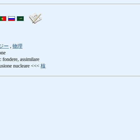
ジー
,
物理
one
ere, assimilare
ne nucleare <<<
核