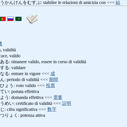
むすぶ: stabilire le relazioni di amicizia con <<<
結
通
, validità
e, valido
ere valido, essere in corso di validità
 validare
ntrare in vigore <<<
成
iodo di validità <<<
期間
 voto valido <<<
投票
rtata effettiva
omanda effettiva <<<
需要
rtificato di validità <<<
証明
a significativa <<<
数字
: potenza attiva