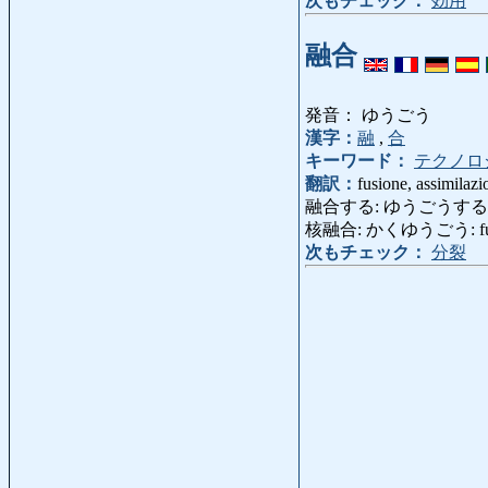
次もチェック：
効用
融合
発音： ゆうごう
漢字：
融
,
合
キーワード：
テクノロ
翻訳：
fusione, assimilazi
融合する: ゆうごうする: fond
核融合: かくゆうごう: fusio
次もチェック：
分裂