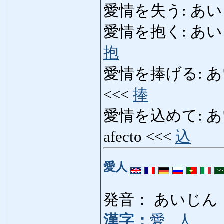
愛情を失う: あい
愛情を抱く: あいじょう
抱
愛情を捧げる: あいじ
<<<
捧
愛情を込めて: あいじ
afecto <<<
込
愛人
発音： あいじん
漢字：
愛
,
人