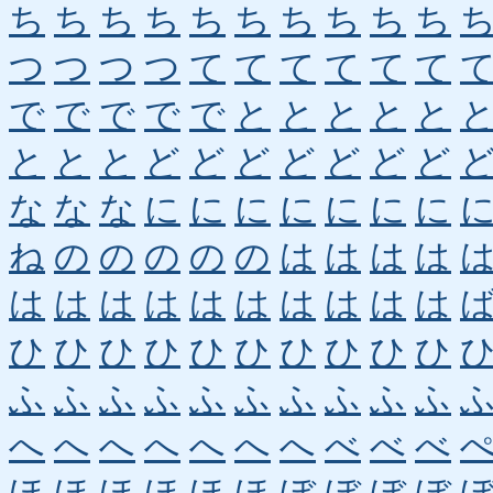
ち
ち
ち
ち
ち
ち
ち
ち
ち
ち
つ
つ
つ
つ
て
て
て
て
て
て
で
で
で
で
で
と
と
と
と
と
と
と
と
ど
ど
ど
ど
ど
ど
ど
な
な
な
に
に
に
に
に
に
に
ね
の
の
の
の
の
は
は
は
は
は
は
は
は
は
は
は
は
は
は
ひ
ひ
ひ
ひ
ひ
ひ
ひ
ひ
ひ
ひ
ふ
ふ
ふ
ふ
ふ
ふ
ふ
ふ
ふ
ふ
へ
へ
へ
へ
へ
へ
へ
べ
べ
べ