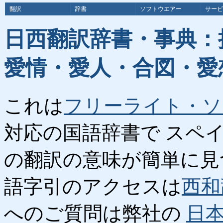
翻訳
辞書
ソフトウエアー
サービ
日西翻訳辞書・事典：
愛情・愛人・合図・愛
これは
フリーライト・ソ
対応の国語辞書で スペ
の翻訳の意味が簡単に見
語字引のアクセスは
西和
へのご質問は弊社の
日