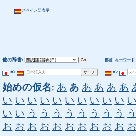
スペイン語表示
他の辞書:
部首
キーワード
=>
=>
始めの仮名
:
あ
あ
あ
あ
あ
あ
い
い
い
い
い
い
い
い
い
い
い
い
う
う
う
う
う
う
う
う
お
お
お
お
お
お
お
お
お
お