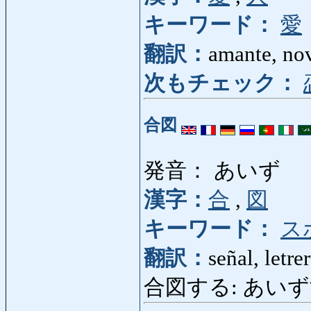
キーワード：
愛
翻訳：
amante, no
次もチェック：
合図
発音： あいず
漢字：
合
,
図
キーワード：
ス
翻訳：
señal, letre
合図する: あいずする: s