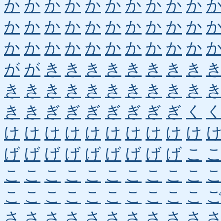
か
か
か
か
か
か
か
か
か
か
か
か
か
か
か
か
か
か
か
か
か
か
か
か
か
か
か
か
か
か
が
が
き
き
き
き
き
き
き
き
き
き
き
き
き
き
き
き
き
き
き
き
ぎ
ぎ
ぎ
ぎ
ぎ
ぎ
ぎ
く
け
け
け
け
け
け
け
け
け
け
げ
げ
げ
げ
げ
げ
げ
げ
げ
こ
こ
こ
こ
こ
こ
こ
こ
こ
こ
こ
こ
こ
こ
こ
こ
こ
こ
こ
こ
こ
さ
さ
さ
さ
さ
さ
さ
さ
さ
さ