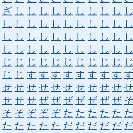
ざ
し
し
し
し
し
し
し
し
し
し
し
し
し
し
し
し
し
し
し
し
し
し
し
し
し
し
し
し
し
し
し
し
し
し
し
し
し
し
し
じ
じ
じ
じ
じ
じ
じ
じ
じ
じ
じ
じ
す
す
す
す
す
す
す
す
せ
せ
せ
せ
せ
せ
せ
せ
せ
せ
せ
せ
せ
ぜ
ぜ
ぜ
ぜ
ぜ
ぜ
ぜ
そ
そ
ぞ
ぞ
ぞ
た
た
た
た
た
た
た
た
た
た
だ
だ
だ
だ
だ