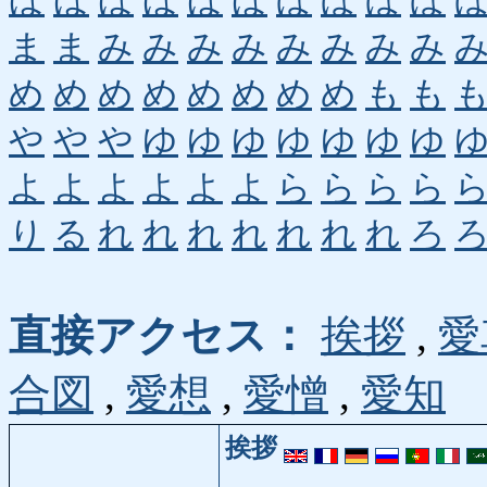
ほ
ほ
ほ
ほ
ほ
ほ
ぼ
ぼ
ぼ
ぼ
ま
ま
み
み
み
み
み
み
み
み
め
め
め
め
め
め
め
め
も
も
や
や
や
ゆ
ゆ
ゆ
ゆ
ゆ
ゆ
ゆ
よ
よ
よ
よ
よ
よ
ら
ら
ら
ら
り
る
れ
れ
れ
れ
れ
れ
れ
ろ
直接アクセス：
挨拶
,
愛
合図
,
愛想
,
愛憎
,
愛知
挨拶