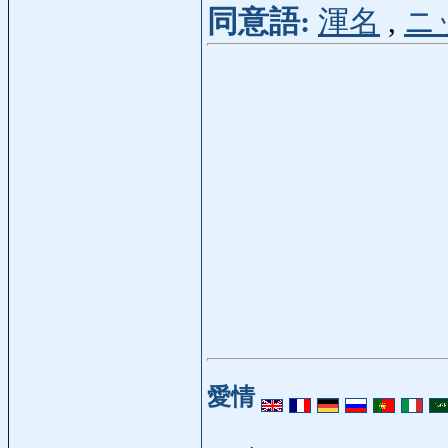
同意語:
渾名
,
ニ
愛情