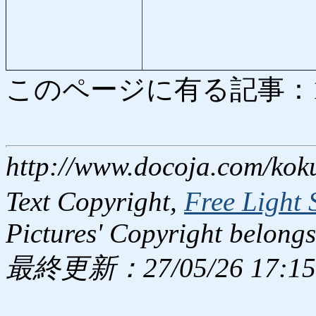
このページに有る記事：11 
http://www.docoja.com/kok
Text Copyright,
Free Light 
Pictures' Copyright belongs
最終更新：27/05/26 17:15