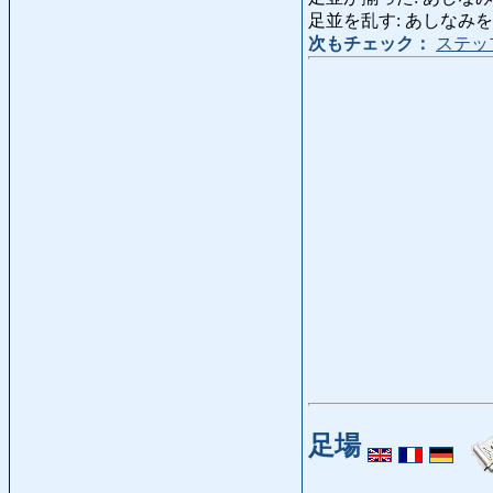
足並を乱す: あしなみをみだす: al
次もチェック：
ステッ
足場