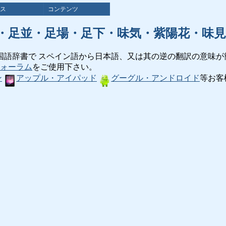
ス
コンテンツ
・足並・足場・足下・味気・紫陽花・味見
国語辞書で スペイン語から日本語、又は其の逆の翻訳の意味が
ォーラム
をご使用下さい。
ン
アップル・アイパッド
グーグル・アンドロイド
等お客