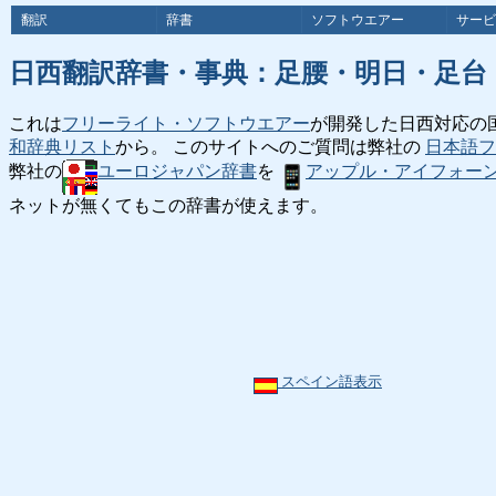
翻訳
辞書
ソフトウエアー
サービ
日西翻訳辞書・事典：足腰・明日・足台
これは
フリーライト・ソフトウエアー
が開発した日西対応の
和辞典リスト
から。 このサイトへのご質問は弊社の
日本語フ
弊社の
ユーロジャパン辞書
を
アップル・アイフォー
ネットが無くてもこの辞書が使えます。
スペイン語表示