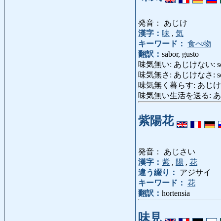
発音： あじけ
漢字：
味
,
気
キーワード：
食べ物
翻訳：
sabor, gusto
味気無い: あじけない: soso, i
味気無さ: あじけなさ: sos
味気無く暮らす: あじけなくくらす:
味気無い生活を送る: 
紫陽花
発音： あじさい
漢字：
紫
,
陽
,
花
違う綴り：
アジサイ
キーワード：
花
翻訳：
hortensia
味見