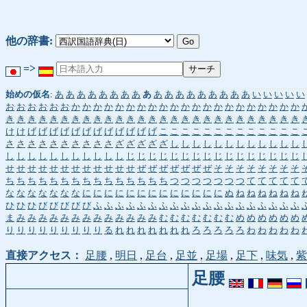
他の辞書:
=>
始めの仮名
:
あ
あ
あ
あ
あ
あ
あ
あ
あ
あ
あ
あ
あ
あ
あ
あ
あ
あ
い
い
い
い
い
お
お
お
お
お
お
か
か
か
か
か
か
か
か
か
か
か
か
か
か
か
か
か
か
か
か
か
き
き
き
き
き
き
き
き
き
き
き
き
き
き
き
き
き
き
き
き
き
き
き
き
き
き
き
け
け
げ
げ
げ
げ
げ
げ
げ
げ
げ
げ
げ
げ
こ
こ
こ
こ
こ
こ
こ
こ
こ
こ
こ
こ
こ
さ
さ
さ
さ
さ
さ
さ
さ
さ
さ
ざ
ざ
ざ
ざ
ざ
し
し
し
し
し
し
し
し
し
し
し
し
し
し
し
し
し
し
し
し
し
し
し
じ
じ
じ
じ
じ
じ
じ
じ
じ
じ
じ
じ
じ
じ
じ
じ
せ
せ
せ
せ
せ
せ
せ
せ
せ
せ
せ
せ
ぜ
ぜ
ぜ
ぜ
ぜ
ぜ
ぜ
そ
そ
そ
そ
そ
そ
そ
そ
ち
ち
ち
ち
ち
ち
ち
ち
ち
ち
ち
ち
ち
ち
ち
つ
つ
つ
つ
つ
つ
つ
て
て
て
て
て
な
な
な
な
な
な
な
に
に
に
に
に
に
に
に
に
に
に
に
に
ぬ
ね
ね
ね
ね
ね
ね
ひ
ひ
ひ
び
び
び
び
び
ふ
ふ
ふ
ふ
ふ
ふ
ふ
ふ
ふ
ふ
ふ
ふ
ふ
ふ
ふ
ふ
ふ
ふ
ふ
ま
み
み
み
み
み
み
み
み
み
み
み
み
み
む
む
む
む
む
む
む
め
め
め
め
め
め
り
り
り
り
り
り
り
り
り
る
れ
れ
れ
れ
れ
れ
れ
ろ
ろ
ろ
ろ
ろ
わ
わ
わ
わ
わ
直接アクセス：
足腰
,
明日
,
足台
,
足並
,
足場
,
足下
,
味気
,
紫
足腰