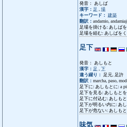
発音： あしば
漢字：
足
,
場
キーワード：
建築
翻訳：
andamio, andamiaj
足場を掛ける: あしばをかける: 
足場を組む: あしばをくむ: le
足下
発音： あしもと
漢字：
足
,
下
違う綴り：
足元, 足許
翻訳：
marcha, paso, modo
足下に: あしもとに: a pi
足下を見る: あしもとをみる: ap
足下に付込む: あしも
足下が明るい内に: あしもとが
足下が危ない: あしもとがあぶない
味気