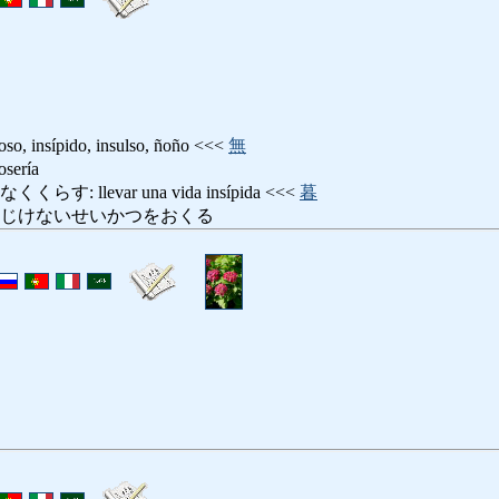
nsípido, insulso, ñoño <<<
無
ería
 llevar una vida insípida <<<
暮
あじけないせいかつをおくる