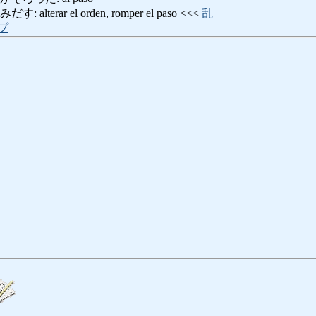
terar el orden, romper el paso <<<
乱
プ