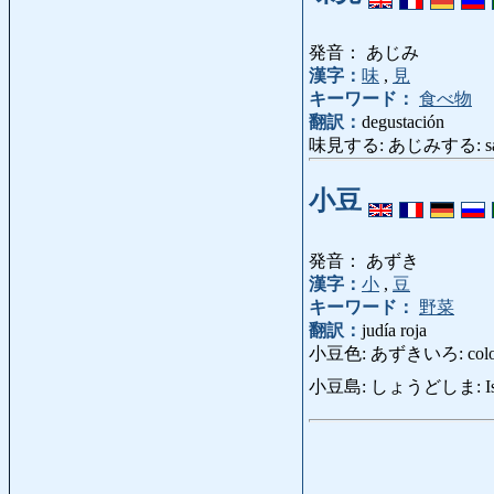
発音： あじみ
漢字：
味
,
見
キーワード：
食べ物
翻訳：
degustación
味見する: あじみする: sabore
小豆
発音： あずき
漢字：
小
,
豆
キーワード：
野菜
翻訳：
judía roja
小豆色: あずきいろ: color de
小豆島: しょうどしま: Isla