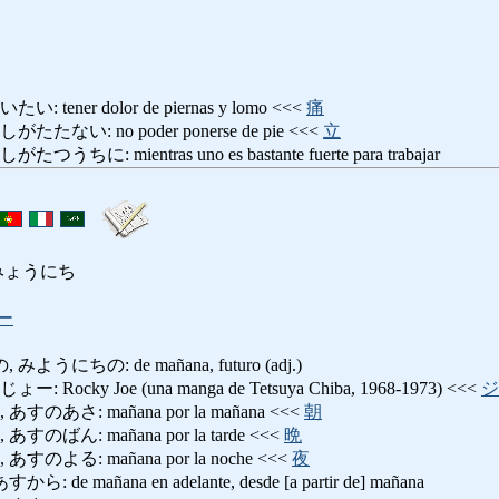
ener dolor de piernas y lomo <<<
痛
い: no poder ponerse de pie <<<
立
: mientras uno es bastante fuerte para trabajar
 みょうにち
ー
うにちの: de mañana, futuro (adj.)
cky Joe (una manga de Tetsuya Chiba, 1968-1973) <<<
ジ
あさ: mañana por la mañana <<<
朝
ばん: mañana por la tarde <<<
晩
よる: mañana por la noche <<<
夜
e mañana en adelante, desde [a partir de] mañana