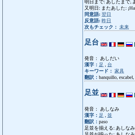
明日まで: あしたまで, あすま
又明日: またあした: ¡Hasta 
同意語:
翌日
反意語:
昨日
次もチェック：
未来
足台
発音： あしだい
漢字：
足
,
台
キーワード：
家具
翻訳：
banquillo, escabel,
足並
発音： あしなみ
漢字：
足
,
並
翻訳：
paso
足並を揃える: あしなみをそろえる: ava
足並が揃った: あしなみがそ