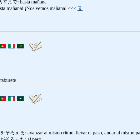
で: hasta mañana
mañana! ¡Nos vemos mañana! <<<
又
 taburete
nzar al mismo ritmo, llevar el paso, andar al mismo paso qu
ろった: al paso