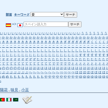
部首
キーワード
=>
い
い
い
い
い
い
い
い
い
い
い
い
い
い
い
い
い
い
い
い
い
う
う
う
う
う
う
う
か
か
か
か
か
か
か
か
か
か
か
か
か
か
か
か
か
か
か
か
か
か
か
か
か
か
か
か
き
き
き
き
き
き
き
き
き
き
き
き
き
き
き
き
き
ぎ
ぎ
ぎ
ぎ
ぎ
ぎ
ぎ
く
く
く
く
こ
こ
こ
こ
こ
こ
こ
こ
こ
こ
こ
こ
こ
こ
こ
こ
こ
こ
こ
こ
こ
こ
こ
こ
こ
こ
こ
こ
し
し
し
し
し
し
し
し
し
し
し
し
し
し
し
し
し
し
し
し
し
し
し
し
し
し
し
し
じ
じ
じ
じ
じ
じ
じ
じ
じ
じ
じ
じ
じ
じ
じ
じ
じ
じ
じ
じ
じ
す
す
す
す
す
す
す
そ
そ
そ
そ
そ
そ
そ
ぞ
ぞ
ぞ
た
た
た
た
た
た
た
た
た
た
た
た
た
た
た
た
た
た
て
て
て
て
て
て
て
て
て
て
て
て
て
て
で
で
で
で
で
と
と
と
と
と
と
と
と
と
ね
の
の
の
の
の
は
は
は
は
は
は
は
は
は
は
は
は
は
は
は
は
は
は
は
は
は
は
ぶ
ぶ
ぶ
ぶ
ぶ
ぶ
ぶ
ぶ
へ
へ
へ
へ
へ
へ
へ
へ
べ
べ
べ
ぺ
ほ
ほ
ほ
ほ
ほ
ほ
ほ
ほ
め
め
め
も
も
も
も
も
も
も
も
も
や
や
や
や
や
や
や
や
や
ゆ
ゆ
ゆ
ゆ
ゆ
ゆ
ゆ
わ
陽花
,
味見
,
小豆