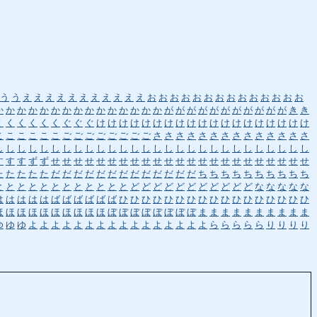
う
う
え
え
え
え
え
え
え
え
え
え
え
お
お
お
お
お
お
お
お
お
お
お
お
お
お
か
か
か
か
か
か
か
か
か
か
か
か
か
か
か
が
が
が
が
が
が
が
が
が
が
が
き
き
く
く
く
く
く
く
ぐ
ぐ
ぐ
け
け
け
け
け
け
け
け
け
け
け
け
け
け
け
け
け
け
け
こ
こ
こ
こ
こ
こ
ご
ご
ご
ご
ご
ご
ご
ご
さ
さ
さ
さ
さ
さ
さ
さ
さ
さ
さ
さ
さ
さ
し
し
し
し
し
し
し
し
し
し
し
し
し
し
し
し
し
し
し
し
し
し
し
し
し
し
し
し
す
す
す
ず
ず
せ
せ
せ
せ
せ
せ
せ
せ
せ
せ
せ
せ
せ
せ
せ
せ
せ
せ
せ
せ
せ
せ
せ
た
た
た
た
た
だ
だ
だ
だ
だ
だ
だ
だ
だ
だ
だ
だ
だ
ち
ち
ち
ち
ち
ち
ち
ち
ち
ち
と
と
と
と
と
と
と
と
と
と
と
と
ど
ど
ど
ど
ど
ど
ど
ど
ど
ど
ど
な
な
な
な
な
は
は
は
は
は
ば
ば
ば
ば
ば
ば
ひ
ひ
ひ
ひ
ひ
ひ
ひ
ひ
ひ
ひ
ひ
ひ
ひ
ひ
ひ
ひ
ひ
ほ
ほ
ほ
ほ
ほ
ほ
ほ
ほ
ほ
ほ
ぼ
ぼ
ぼ
ぼ
ぼ
ぼ
ぼ
ぼ
ま
ま
ま
ま
ま
ま
ま
ま
ま
ま
ゆ
ゆ
ゆ
よ
よ
よ
よ
よ
よ
よ
よ
よ
よ
よ
よ
よ
よ
よ
よ
ら
ら
ら
ら
ら
り
り
り
り