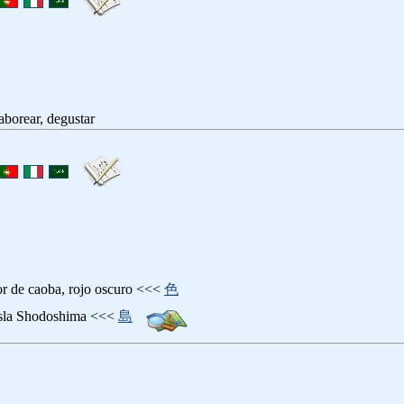
ar, degustar
 caoba, rojo oscuro <<<
色
 Shodoshima <<<
島