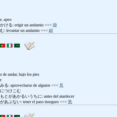
e, apeo
erigir un andamio <<<
掛
vantar un andamio <<<
組
 de andar, bajo los pies
e
rovecharse de alguien <<<
見
とにつけこむ
あかるいうちに: antes del atardecer
: tener el paso inseguro <<<
危