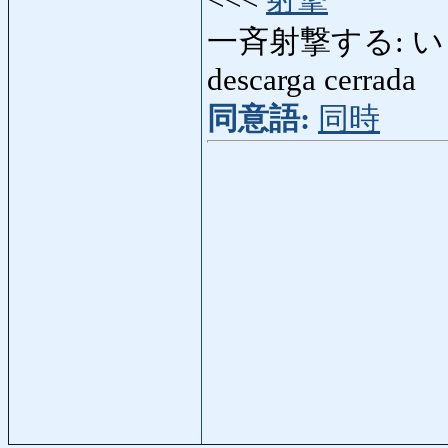
<<<
射撃
一斉射撃する: いっ
descarga cerrada
同意語:
同時