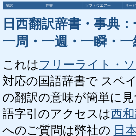
翻訳
辞書
ソフトウエアー
サービ
日西翻訳辞書・事典：
一周・一週・一瞬・一
これは
フリーライト・ソ
対応の国語辞書で スペ
の翻訳の意味が簡単に見
語字引のアクセスは
西和
へのご質問は弊社の
日