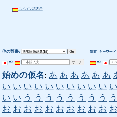
スペイン語表示
他の辞書:
部首
キーワード
=>
=>
始めの仮名
:
あ
あ
あ
あ
あ
あ
い
い
い
い
い
い
い
い
い
い
い
い
う
う
う
う
う
う
う
う
お
お
お
お
お
お
お
お
お
お