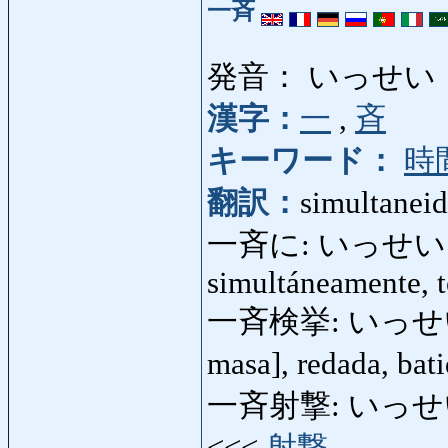
一斉
発音： いっせい
漢字：
一
,
斉
キーワード：
時
翻訳：
simultanei
一斉に: いっせいに: a 
simultáneamente, t
一斉検挙: いっせいけん
masa], redada, bat
一斉射撃: いっせいしゃげ