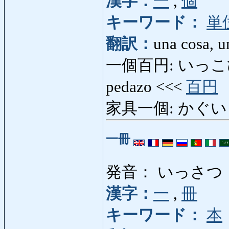
漢字：
一
,
個
キーワード：
単
翻訳：
una cosa, u
一個百円: いっこひゃく
pedazo <<<
百円
家具一個: かぐいっこ:
一冊
発音： いっさつ
漢字：
一
,
冊
キーワード：
本