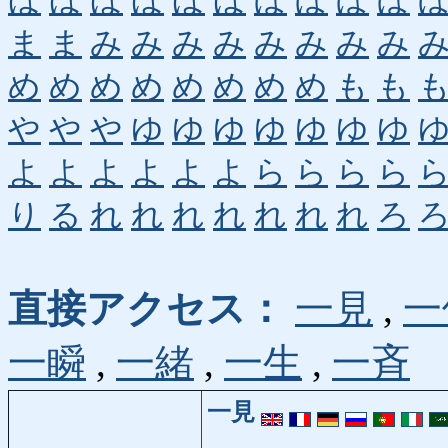
ほ
ほ
ほ
ほ
ほ
ほ
ぼ
ぼ
ぼ
ぼ
ま
ま
み
み
み
み
み
み
み
み
め
め
め
め
め
め
め
め
も
も
や
や
や
ゆ
ゆ
ゆ
ゆ
ゆ
ゆ
ゆ
よ
よ
よ
よ
よ
よ
ら
ら
ら
ら
り
る
れ
れ
れ
れ
れ
れ
れ
ろ
直接アクセス：
一見
,
一
一瞬
,
一緒
,
一生
,
一斉
一見