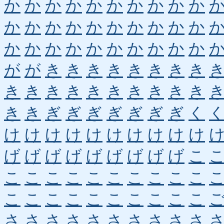
か
か
か
か
か
か
か
か
か
か
か
か
か
か
か
か
か
か
か
か
か
か
か
か
か
か
か
か
か
か
が
が
き
き
き
き
き
き
き
き
き
き
き
き
き
き
き
き
き
き
き
き
ぎ
ぎ
ぎ
ぎ
ぎ
ぎ
ぎ
く
け
け
け
け
け
け
け
け
け
け
げ
げ
げ
げ
げ
げ
げ
げ
げ
こ
こ
こ
こ
こ
こ
こ
こ
こ
こ
こ
こ
こ
こ
こ
こ
こ
こ
こ
こ
こ
さ
さ
さ
さ
さ
さ
さ
さ
さ
さ