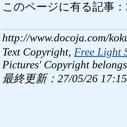
このページに有る記事：308 
http://www.docoja.com/kok
Text Copyright,
Free Light 
Pictures' Copyright belongs
最終更新：27/05/26 17:15