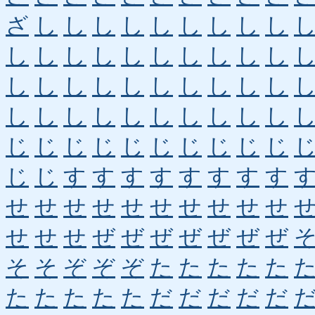
ざ
し
し
し
し
し
し
し
し
し
し
し
し
し
し
し
し
し
し
し
し
し
し
し
し
し
し
し
し
し
し
し
し
し
し
し
し
し
し
し
じ
じ
じ
じ
じ
じ
じ
じ
じ
じ
じ
じ
す
す
す
す
す
す
す
す
せ
せ
せ
せ
せ
せ
せ
せ
せ
せ
せ
せ
せ
ぜ
ぜ
ぜ
ぜ
ぜ
ぜ
ぜ
そ
そ
ぞ
ぞ
ぞ
た
た
た
た
た
た
た
た
た
た
だ
だ
だ
だ
だ