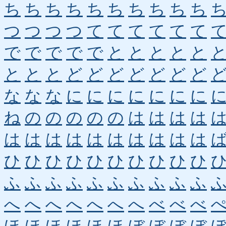
ち
ち
ち
ち
ち
ち
ち
ち
ち
ち
つ
つ
つ
つ
て
て
て
て
て
て
で
で
で
で
で
と
と
と
と
と
と
と
と
ど
ど
ど
ど
ど
ど
ど
な
な
な
に
に
に
に
に
に
に
ね
の
の
の
の
の
は
は
は
は
は
は
は
は
は
は
は
は
は
は
ひ
ひ
ひ
ひ
ひ
ひ
ひ
ひ
ひ
ひ
ふ
ふ
ふ
ふ
ふ
ふ
ふ
ふ
ふ
ふ
へ
へ
へ
へ
へ
へ
へ
べ
べ
べ