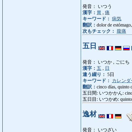
発音： いつう
漢字：
胃
,
痛
キーワード：
病気
翻訳：
dolor de estómago,
次もチェック：
腹痛
五日
発音： いつか , ごにち
漢字：
五
,
日
違う綴り：
5日
キーワード：
カレンダ
翻訳：
cinco días, quinto 
五日間: いつかかん: cinco 
五日目: いつかめ: quinto 
逸材
発音： いつざい