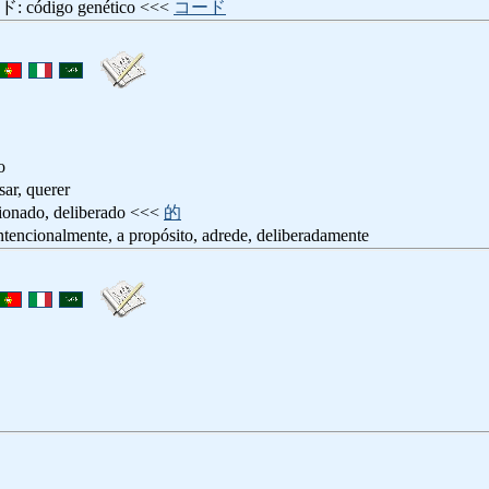
digo genético <<<
コード
o
, querer
ado, deliberado <<<
的
almente, a propósito, adrede, deliberadamente