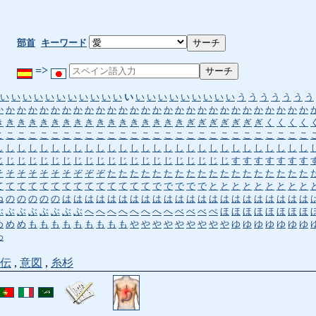
部首
キーワード
=>
い
い
い
い
い
い
い
い
い
い
い
い
い
い
い
い
い
い
い
い
い
う
う
う
う
う
う
う
か
か
か
か
か
か
か
か
か
か
か
か
か
か
か
か
か
か
か
か
か
か
か
か
か
か
か
か
き
き
き
き
き
き
き
き
き
き
き
き
き
き
き
き
き
ぎ
ぎ
ぎ
ぎ
ぎ
ぎ
ぎ
く
く
く
く
こ
こ
こ
こ
こ
こ
こ
こ
こ
こ
こ
こ
こ
こ
こ
こ
こ
こ
こ
こ
こ
こ
こ
こ
こ
こ
こ
こ
し
し
し
し
し
し
し
し
し
し
し
し
し
し
し
し
し
し
し
し
し
し
し
し
し
し
し
し
じ
じ
じ
じ
じ
じ
じ
じ
じ
じ
じ
じ
じ
じ
じ
じ
じ
じ
じ
じ
じ
す
す
す
す
す
す
す
そ
そ
そ
そ
そ
そ
そ
ぞ
ぞ
ぞ
た
た
た
た
た
た
た
た
た
た
た
た
た
た
た
た
た
た
て
て
て
て
て
て
て
て
て
て
て
て
て
て
で
で
で
で
で
と
と
と
と
と
と
と
と
と
ね
の
の
の
の
の
は
は
は
は
は
は
は
は
は
は
は
は
は
は
は
は
は
は
は
は
は
は
ぶ
ぶ
ぶ
ぶ
ぶ
ぶ
ぶ
ぶ
へ
へ
へ
へ
へ
へ
へ
へ
べ
べ
べ
ぺ
ほ
ほ
ほ
ほ
ほ
ほ
ほ
ほ
め
め
め
も
も
も
も
も
も
も
も
も
や
や
や
や
や
や
や
や
や
ゆ
ゆ
ゆ
ゆ
ゆ
ゆ
ゆ
わ
伝
,
意図
,
糸杉