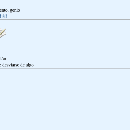
ento, genio
才能
ción
iarse de algo