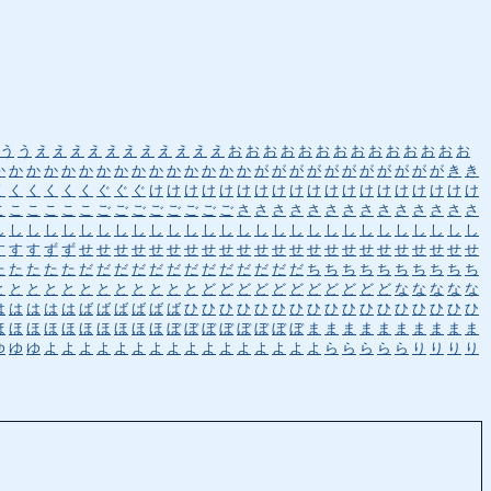
う
う
え
え
え
え
え
え
え
え
え
え
え
お
お
お
お
お
お
お
お
お
お
お
お
お
お
か
か
か
か
か
か
か
か
か
か
か
か
か
か
か
が
が
が
が
が
が
が
が
が
が
が
き
き
く
く
く
く
く
く
ぐ
ぐ
ぐ
け
け
け
け
け
け
け
け
け
け
け
け
け
け
け
け
け
け
け
こ
こ
こ
こ
こ
こ
ご
ご
ご
ご
ご
ご
ご
ご
さ
さ
さ
さ
さ
さ
さ
さ
さ
さ
さ
さ
さ
さ
し
し
し
し
し
し
し
し
し
し
し
し
し
し
し
し
し
し
し
し
し
し
し
し
し
し
し
し
す
す
す
ず
ず
せ
せ
せ
せ
せ
せ
せ
せ
せ
せ
せ
せ
せ
せ
せ
せ
せ
せ
せ
せ
せ
せ
せ
た
た
た
た
た
だ
だ
だ
だ
だ
だ
だ
だ
だ
だ
だ
だ
だ
ち
ち
ち
ち
ち
ち
ち
ち
ち
ち
と
と
と
と
と
と
と
と
と
と
と
と
ど
ど
ど
ど
ど
ど
ど
ど
ど
ど
ど
な
な
な
な
な
は
は
は
は
は
ば
ば
ば
ば
ば
ば
ひ
ひ
ひ
ひ
ひ
ひ
ひ
ひ
ひ
ひ
ひ
ひ
ひ
ひ
ひ
ひ
ひ
ほ
ほ
ほ
ほ
ほ
ほ
ほ
ほ
ほ
ほ
ぼ
ぼ
ぼ
ぼ
ぼ
ぼ
ぼ
ぼ
ま
ま
ま
ま
ま
ま
ま
ま
ま
ま
ゆ
ゆ
ゆ
よ
よ
よ
よ
よ
よ
よ
よ
よ
よ
よ
よ
よ
よ
よ
よ
ら
ら
ら
ら
ら
り
り
り
り