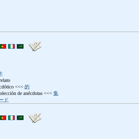
学
relato
ótico <<<
的
ión de anécdotas <<<
集
ード