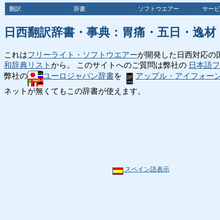
翻訳
辞書
ソフトウエアー
サービ
日西翻訳辞書・事典：胃痛・五日・逸材
これは
フリーライト・ソフトウエアー
が開発した日西対応の
和辞典リスト
から。 このサイトへのご質問は弊社の
日本語フ
弊社の
ユーロジャパン辞書
を
アップル・アイフォー
ネットが無くてもこの辞書が使えます。
スペイン語表示