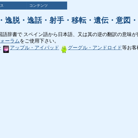
ス
コンテンツ
・逸脱・逸話・射手・移転・遺伝・意図・
国語辞書で スペイン語から日本語、又は其の逆の翻訳の意味が
ォーラム
をご使用下さい。
ン
アップル・アイパッド
グーグル・アンドロイド
等お客