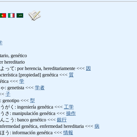
学
o, genético
ereditario
r herencia, hereditariamente <<<
因
stica [propiedad] genética <<<
質
ica <<<
学
enetista <<<
学者
<<
子
notipo <<<
型
ingeniería genética <<<
工学
anipulación genética <<<
操作
 banco genético <<<
銀行
ad genética, enfermedad hereditaria <<<
病
nformación genética <<<
情報