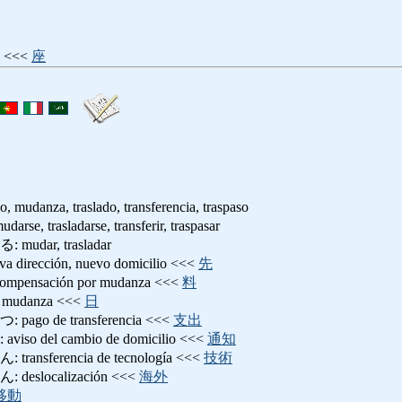
 <<<
座
, mudanza, traslado, transferencia, traspaso
trasladarse, transferir, traspasar
dar, trasladar
rección, nuevo domicilio <<<
先
nsación por mudanza <<<
料
mudanza <<<
日
o de transferencia <<<
支出
 del cambio de domicilio <<<
通知
sferencia de tecnología <<<
技術
slocalización <<<
海外
移動