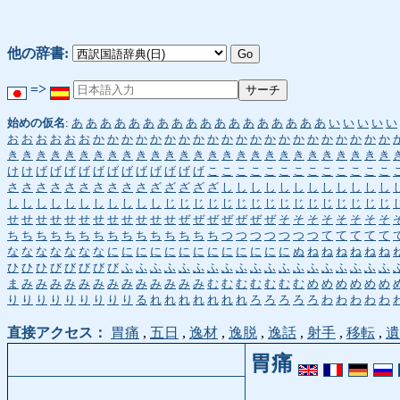
他の辞書:
=>
始めの仮名
:
あ
あ
あ
あ
あ
あ
あ
あ
あ
あ
あ
あ
あ
あ
あ
あ
あ
あ
い
い
い
い
い
お
お
お
お
お
お
か
か
か
か
か
か
か
か
か
か
か
か
か
か
か
か
か
か
か
か
か
き
き
き
き
き
き
き
き
き
き
き
き
き
き
き
き
き
き
き
き
き
き
き
き
き
き
き
け
け
げ
げ
げ
げ
げ
げ
げ
げ
げ
げ
げ
げ
こ
こ
こ
こ
こ
こ
こ
こ
こ
こ
こ
こ
こ
さ
さ
さ
さ
さ
さ
さ
さ
さ
さ
ざ
ざ
ざ
ざ
ざ
し
し
し
し
し
し
し
し
し
し
し
し
し
し
し
し
し
し
し
し
し
し
し
じ
じ
じ
じ
じ
じ
じ
じ
じ
じ
じ
じ
じ
じ
じ
じ
せ
せ
せ
せ
せ
せ
せ
せ
せ
せ
せ
せ
ぜ
ぜ
ぜ
ぜ
ぜ
ぜ
ぜ
そ
そ
そ
そ
そ
そ
そ
そ
ち
ち
ち
ち
ち
ち
ち
ち
ち
ち
ち
ち
ち
ち
ち
つ
つ
つ
つ
つ
つ
つ
て
て
て
て
て
な
な
な
な
な
な
な
に
に
に
に
に
に
に
に
に
に
に
に
に
ぬ
ね
ね
ね
ね
ね
ね
ひ
ひ
ひ
び
び
び
び
び
ふ
ふ
ふ
ふ
ふ
ふ
ふ
ふ
ふ
ふ
ふ
ふ
ふ
ふ
ふ
ふ
ふ
ふ
ふ
ま
み
み
み
み
み
み
み
み
み
み
み
み
み
む
む
む
む
む
む
む
め
め
め
め
め
め
り
り
り
り
り
り
り
り
り
る
れ
れ
れ
れ
れ
れ
れ
ろ
ろ
ろ
ろ
ろ
わ
わ
わ
わ
わ
直接アクセス：
胃痛
,
五日
,
逸材
,
逸脱
,
逸話
,
射手
,
移転
,
遺
胃痛