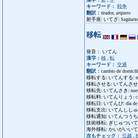
キーワード：
戦争
翻訳：
tirador, arquero
射手座: いてざ: Sagitario
移転
発音： いてん
漢字：
移
,
転
キーワード：
交通
翻訳：
cambio de domicilio
移転する: いてんする: mudarse, 
移転させる: いてんさせる: mu
移転先: いてんさき: nueva di
移転料: いてんりょう: compe
移転日: いてんび: día de 
移転支出: いてんししゅつ: pag
移転通知: いてんつうち: aviso
技術移転: ぎじゅついてん: tran
海外移転: かいがいいてん: de
次もチェック：
引越
,