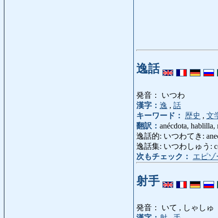
逸話
発音： いつわ
漢字：
逸
,
話
キーワード：
歴史
,
文
翻訳：
anécdota, hablilla, 
逸話的: いつわてき: anecd
逸話集: いつわしゅう: colecc
次もチェック：
エピゾ
射手
発音： いて , しゃしゅ
漢字：
射
,
手