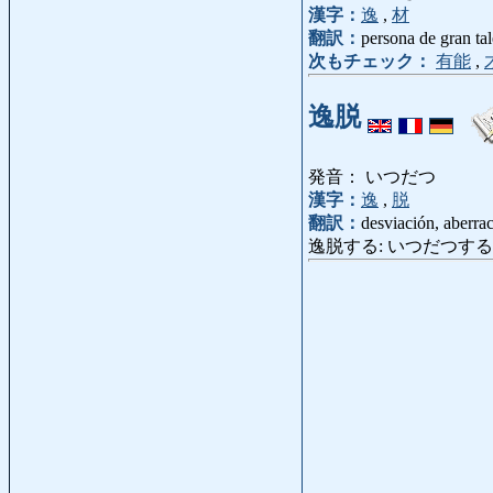
漢字：
逸
,
材
翻訳：
persona de gran tal
次もチェック：
有能
,
逸脱
発音： いつだつ
漢字：
逸
,
脱
翻訳：
desviación, aberra
逸脱する: いつだつする: desv