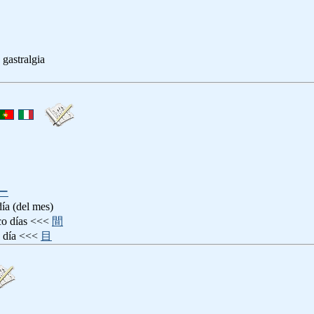
 gastralgia
ー
día (del mes)
días <<<
間
día <<<
目