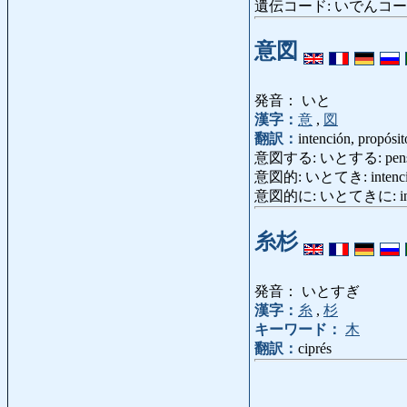
遺伝コード: いでんコード: có
意図
発音： いと
漢字：
意
,
図
翻訳：
intención, propósit
意図する: いとする: pensar
意図的: いとてき: intencion
意図的に: いとてきに: intencion
糸杉
発音： いとすぎ
漢字：
糸
,
杉
キーワード：
木
翻訳：
ciprés