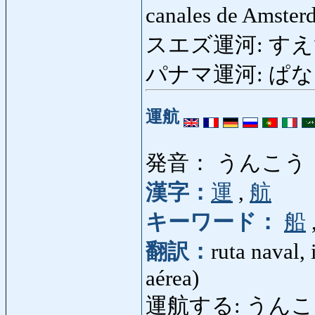
canales de Amste
スエズ運河: すえずうん
パナマ運河: ぱなまうん
運航
発音： うんこう
漢字：
運
,
航
キーワード：
船
翻訳：
ruta naval,
aérea)
運航する: うんこうする: 