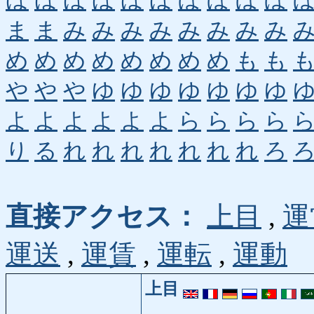
ほ
ほ
ほ
ほ
ほ
ほ
ぼ
ぼ
ぼ
ぼ
ま
ま
み
み
み
み
み
み
み
み
め
め
め
め
め
め
め
め
も
も
や
や
や
ゆ
ゆ
ゆ
ゆ
ゆ
ゆ
ゆ
よ
よ
よ
よ
よ
よ
ら
ら
ら
ら
り
る
れ
れ
れ
れ
れ
れ
れ
ろ
直接アクセス：
上目
,
運
運送
,
運賃
,
運転
,
運動
上目