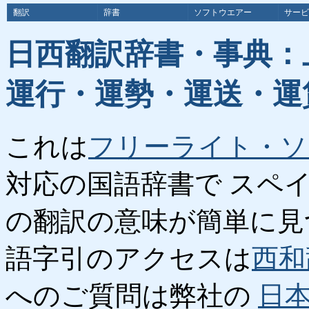
翻訳
辞書
ソフトウエアー
サービ
日西翻訳辞書・事典：
運行・運勢・運送・運
これは
フリーライト・ソ
対応の国語辞書で スペ
の翻訳の意味が簡単に見
語字引のアクセスは
西和
へのご質問は弊社の
日