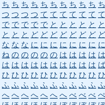
ち
ち
ち
ち
ち
ち
ち
ち
ち
ち
つ
つ
つ
つ
て
て
て
て
て
て
で
で
で
で
で
と
と
と
と
と
と
と
と
ど
ど
ど
ど
ど
ど
ど
な
な
な
に
に
に
に
に
に
に
ね
の
の
の
の
の
は
は
は
は
は
は
は
は
は
は
は
は
は
は
ひ
ひ
ひ
ひ
ひ
ひ
ひ
ひ
ひ
ひ
ふ
ふ
ふ
ふ
ふ
ふ
ふ
ふ
ふ
ふ
へ
へ
へ
へ
へ
へ
へ
べ
べ
べ