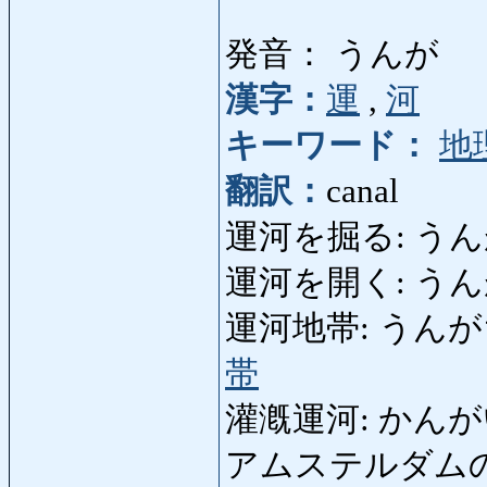
発音： うんが
漢字：
運
,
河
キーワード：
地
翻訳：
canal
運河を掘る: うんがをほ
運河を開く: うんがをひ
運河地帯: うんがちたい:
帯
灌漑運河: かんがいうん
アムステルダムの