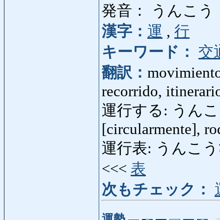
発音： うんこう
漢字：
運
,
行
キーワード：
交
翻訳：
movimiento,
recorrido, itinerari
運行する: うんこうする:
[circularmente], ro
運行表: うんこうひょう: 
<<<
表
次もチェック：
運勢