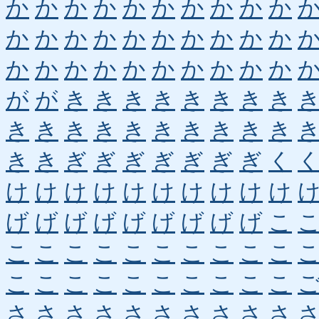
か
か
か
か
か
か
か
か
か
か
か
か
か
か
か
か
か
か
か
か
か
か
か
か
か
か
か
か
か
か
が
が
き
き
き
き
き
き
き
き
き
き
き
き
き
き
き
き
き
き
き
き
ぎ
ぎ
ぎ
ぎ
ぎ
ぎ
ぎ
く
け
け
け
け
け
け
け
け
け
け
げ
げ
げ
げ
げ
げ
げ
げ
げ
こ
こ
こ
こ
こ
こ
こ
こ
こ
こ
こ
こ
こ
こ
こ
こ
こ
こ
こ
こ
こ
さ
さ
さ
さ
さ
さ
さ
さ
さ
さ