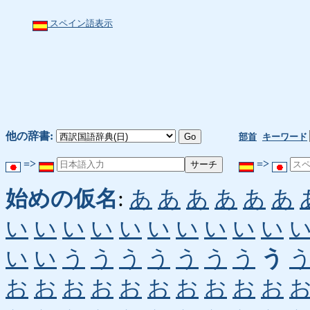
スペイン語表示
他の辞書:
部首
キーワード
=>
=>
始めの仮名
:
あ
あ
あ
あ
あ
あ
い
い
い
い
い
い
い
い
い
い
い
い
う
う
う
う
う
う
う
う
お
お
お
お
お
お
お
お
お
お