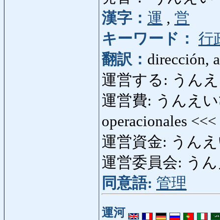
漢字：
運
,
営
キーワード：
行
翻訳：
dirección, 
運営する: うんえいする: 
運営費: うんえいひ: ga
operacionales <<<
運営資金: うんえ
運営委員会: うんえいい
同意語:
管理
運河