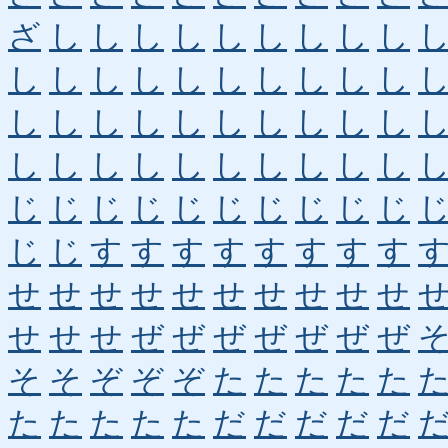
ざ
し
し
し
し
し
し
し
し
し
し
し
し
し
し
し
し
し
し
し
し
し
し
し
し
し
し
し
し
し
し
し
し
し
し
し
し
し
し
し
じ
じ
じ
じ
じ
じ
じ
じ
じ
じ
じ
じ
す
す
す
す
す
す
す
す
せ
せ
せ
せ
せ
せ
せ
せ
せ
せ
せ
せ
せ
ぜ
ぜ
ぜ
ぜ
ぜ
ぜ
ぜ
そ
そ
ぞ
ぞ
ぞ
た
た
た
た
た
た
た
た
た
た
だ
だ
だ
だ
だ