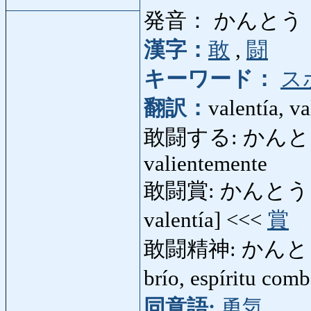
発音： かんとう
漢字：
敢
,
闘
キーワード：
ス
翻訳：
valentía, va
敢闘する: かんとうする: 
valientemente
敢闘賞: かんとうしょう:
valentía] <<<
賞
敢闘精神: かんとうせんし
brío, espíritu com
同意語:
勇気