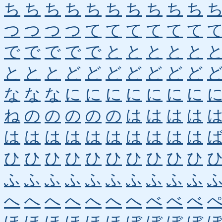
ち
ち
ち
ち
ち
ち
ち
ち
ち
ち
つ
つ
つ
つ
て
て
て
て
て
て
で
で
で
で
で
と
と
と
と
と
と
と
と
ど
ど
ど
ど
ど
ど
ど
な
な
な
に
に
に
に
に
に
に
ね
の
の
の
の
の
は
は
は
は
は
は
は
は
は
は
は
は
は
は
ひ
ひ
ひ
ひ
ひ
ひ
ひ
ひ
ひ
ひ
ふ
ふ
ふ
ふ
ふ
ふ
ふ
ふ
ふ
ふ
へ
へ
へ
へ
へ
へ
へ
べ
べ
べ