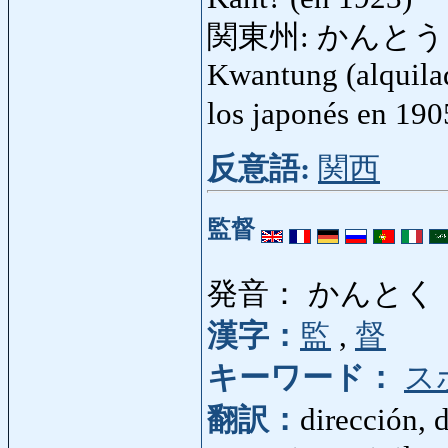
関東州: かんとうしゅう: 
Kwantung (alquilad
los japonés en 19
反意語:
関西
監督
発音： かんとく
漢字：
監
,
督
キーワード：
ス
翻訳：
dirección, d