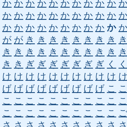
か
か
か
か
か
か
か
か
か
か
か
か
か
か
か
か
か
か
か
か
か
か
か
か
か
か
か
か
か
か
が
が
き
き
き
き
き
き
き
き
き
き
き
き
き
き
き
き
き
き
き
き
ぎ
ぎ
ぎ
ぎ
ぎ
ぎ
ぎ
く
け
け
け
け
け
け
け
け
け
け
げ
げ
げ
げ
げ
げ
げ
げ
げ
こ
こ
こ
こ
こ
こ
こ
こ
こ
こ
こ
こ
こ
こ
こ
こ
こ
こ
こ
こ
こ
さ
さ
さ
さ
さ
さ
さ
さ
さ
さ