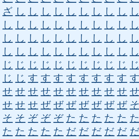
ざ
し
し
し
し
し
し
し
し
し
し
し
し
し
し
し
し
し
し
し
し
し
し
し
し
し
し
し
し
し
し
し
し
し
し
し
し
し
し
し
じ
じ
じ
じ
じ
じ
じ
じ
じ
じ
じ
じ
す
す
す
す
す
す
す
す
せ
せ
せ
せ
せ
せ
せ
せ
せ
せ
せ
せ
せ
ぜ
ぜ
ぜ
ぜ
ぜ
ぜ
ぜ
そ
そ
ぞ
ぞ
ぞ
た
た
た
た
た
た
た
た
た
た
だ
だ
だ
だ
だ