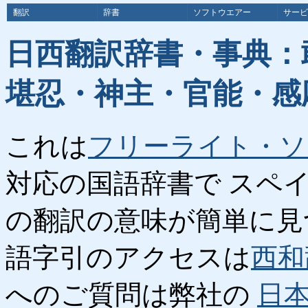
翻訳
辞書
ソフトウエアー
サービ
日西翻訳辞書・事典：
堪忍・神主・官能・感
これは
フリーライト・ソ
対応の国語辞書で スペ
の翻訳の意味が簡単に見
語字引のアクセスは
西和
へのご質問は弊社の
日