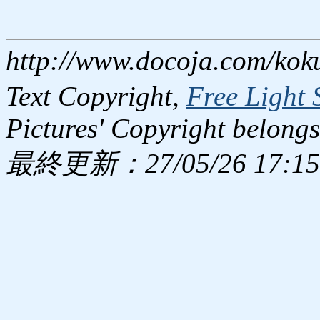
http://www.docoja.com/kok
Text Copyright,
Free Light 
Pictures' Copyright belongs
最終更新：27/05/26 17:15