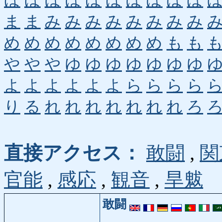
ほ
ほ
ほ
ほ
ほ
ほ
ぼ
ぼ
ぼ
ぼ
ま
ま
み
み
み
み
み
み
み
み
め
め
め
め
め
め
め
め
も
も
や
や
や
ゆ
ゆ
ゆ
ゆ
ゆ
ゆ
ゆ
よ
よ
よ
よ
よ
よ
ら
ら
ら
ら
り
る
れ
れ
れ
れ
れ
れ
れ
ろ
直接アクセス：
敢闘
,
関
官能
,
感応
,
観音
,
旱魃
敢闘