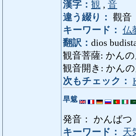
漢字：
観
,
音
違う綴り：
觀音
キーワード：
仏
翻訳：
dios budist
観音菩薩: かん
観音開き: かんのんびらき
次もチェック：
旱魃
発音： かんばつ
キーワード：
天