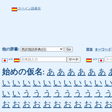
スペイン語表示
他の辞書:
部首
キーワード
=>
=>
始めの仮名
:
あ
あ
あ
あ
あ
あ
い
い
い
い
い
い
い
い
い
い
い
い
う
う
う
う
う
う
う
う
お
お
お
お
お
お
お
お
お
お