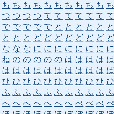
ち
ち
ち
ち
ち
ち
ち
ち
ち
ち
つ
つ
つ
つ
て
て
て
て
て
て
で
で
で
で
で
と
と
と
と
と
と
と
と
ど
ど
ど
ど
ど
ど
ど
な
な
な
に
に
に
に
に
に
に
ね
の
の
の
の
の
は
は
は
は
は
は
は
は
は
は
は
は
は
は
ひ
ひ
ひ
ひ
ひ
ひ
ひ
ひ
ひ
ひ
ふ
ふ
ふ
ふ
ふ
ふ
ふ
ふ
ふ
ふ
へ
へ
へ
へ
へ
へ
へ
べ
べ
べ