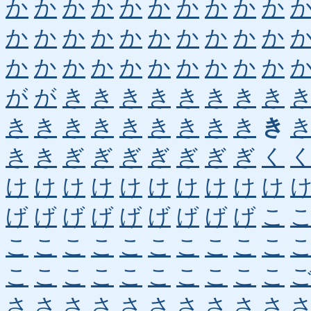
か
か
か
か
か
か
か
か
か
か
か
か
か
か
か
か
か
か
か
か
か
か
か
か
か
か
か
か
か
か
が
が
き
き
き
き
き
き
き
き
き
き
き
き
き
き
き
き
き
き
き
き
ぎ
ぎ
ぎ
ぎ
ぎ
ぎ
ぎ
く
け
け
け
け
け
け
け
け
け
け
げ
げ
げ
げ
げ
げ
げ
げ
げ
こ
こ
こ
こ
こ
こ
こ
こ
こ
こ
こ
こ
こ
こ
こ
こ
こ
こ
こ
こ
こ
さ
さ
さ
さ
さ
さ
さ
さ
さ
さ