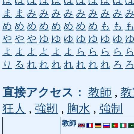
ほ
ほ
ほ
ほ
ほ
ほ
ぼ
ぼ
ぼ
ぼ
ま
ま
み
み
み
み
み
み
み
み
め
め
め
め
め
め
め
め
も
も
や
や
や
ゆ
ゆ
ゆ
ゆ
ゆ
ゆ
ゆ
よ
よ
よ
よ
よ
よ
ら
ら
ら
ら
り
る
れ
れ
れ
れ
れ
れ
れ
ろ
直接アクセス：
教師
,
教
狂人
,
強靭
,
胸水
,
強制
教師