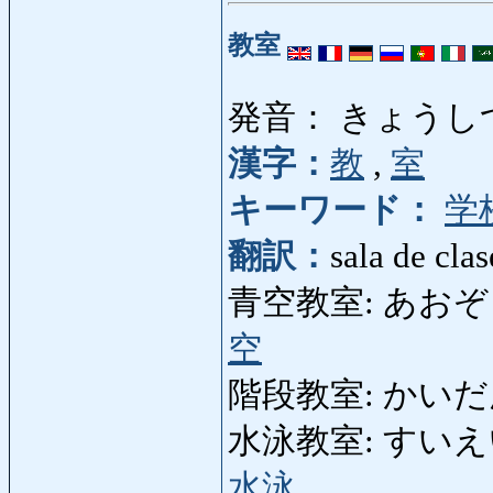
教室
発音： きょうし
漢字：
教
,
室
キーワード：
学
翻訳：
sala de clas
青空教室: あおぞらきょう
空
階段教室: かいだんき
水泳教室: すいえいきょ
水泳