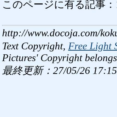
このページに有る記事：1864
http://www.docoja.com/kok
Text Copyright,
Free Light 
Pictures' Copyright belongs
最終更新：27/05/26 17:15