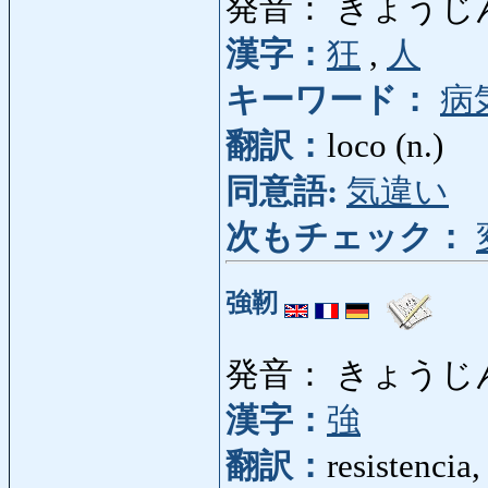
発音： きょうじ
漢字：
狂
,
人
キーワード：
病
翻訳：
loco (n.)
同意語:
気違い
次もチェック：
強靭
発音： きょうじ
漢字：
強
翻訳：
resistencia