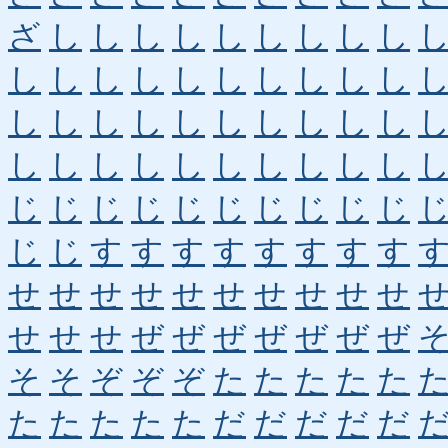
ざ
し
し
し
し
し
し
し
し
し
し
し
し
し
し
し
し
し
し
し
し
し
し
し
し
し
し
し
し
し
し
し
し
し
し
し
し
し
し
し
じ
じ
じ
じ
じ
じ
じ
じ
じ
じ
じ
じ
す
す
す
す
す
す
す
す
せ
せ
せ
せ
せ
せ
せ
せ
せ
せ
せ
せ
せ
ぜ
ぜ
ぜ
ぜ
ぜ
ぜ
ぜ
そ
そ
ぞ
ぞ
ぞ
た
た
た
た
た
た
た
た
た
た
だ
だ
だ
だ
だ