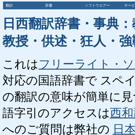
翻訳
辞書
ソフトウエアー
サービ
日西翻訳辞書・事典：
教授・供述・狂人・強
これは
フリーライト・ソ
対応の国語辞書で スペ
の翻訳の意味が簡単に見
語字引のアクセスは
西和
へのご質問は弊社の
日