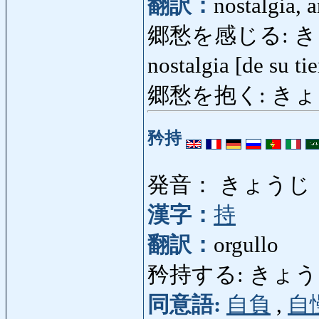
翻訳：
nostalgia, a
郷愁を感じる: きょ
nostalgia [de su ti
郷愁を抱く: きょ
矜持
発音： きょうじ
漢字：
持
翻訳：
orgullo
矜持する: きょうじする
同意語:
自負
,
自