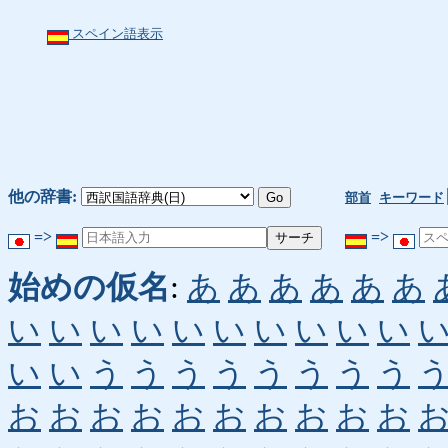
スペイン語表示
他の辞書:
部首
キーワード
=>
=>
始めの仮名
:
あ
あ
あ
あ
あ
あ
い
い
い
い
い
い
い
い
い
い
い
い
う
う
う
う
う
う
う
う
お
お
お
お
お
お
お
お
お
お