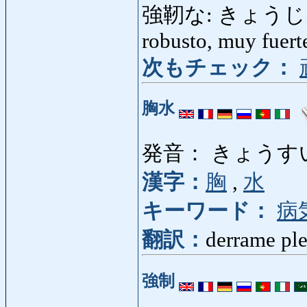
強靭な: きょうじんな: r
robusto, muy fuert
次もチェック：
胸水
発音： きょうす
漢字：
胸
,
水
キーワード：
病
翻訳：
derrame ple
強制