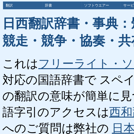
翻訳
辞書
ソフトウエアー
サービ
日西翻訳辞書・事典：
競走・競争・協奏・共
これは
フリーライト・ソ
対応の国語辞書で スペ
の翻訳の意味が簡単に見
語字引のアクセスは
西和
へのご質問は弊社の
日