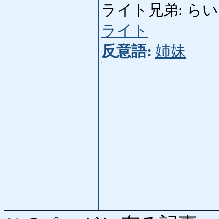
ライト兄弟: らいとき
ライト
反意語:
姉妹