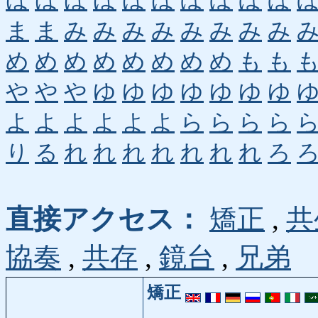
ほ
ほ
ほ
ほ
ほ
ほ
ぼ
ぼ
ぼ
ぼ
ま
ま
み
み
み
み
み
み
み
み
め
め
め
め
め
め
め
め
も
も
や
や
や
ゆ
ゆ
ゆ
ゆ
ゆ
ゆ
ゆ
よ
よ
よ
よ
よ
よ
ら
ら
ら
ら
り
る
れ
れ
れ
れ
れ
れ
れ
ろ
直接アクセス：
矯正
,
共
協奏
,
共存
,
鏡台
,
兄弟
矯正