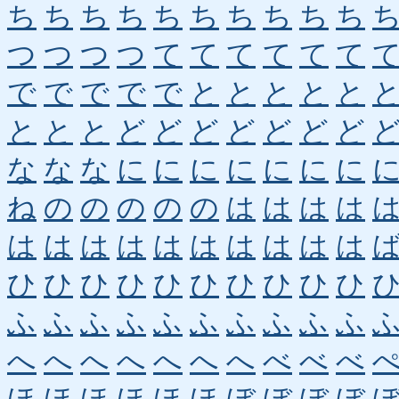
ち
ち
ち
ち
ち
ち
ち
ち
ち
ち
つ
つ
つ
つ
て
て
て
て
て
て
で
で
で
で
で
と
と
と
と
と
と
と
と
ど
ど
ど
ど
ど
ど
ど
な
な
な
に
に
に
に
に
に
に
ね
の
の
の
の
の
は
は
は
は
は
は
は
は
は
は
は
は
は
は
ひ
ひ
ひ
ひ
ひ
ひ
ひ
ひ
ひ
ひ
ふ
ふ
ふ
ふ
ふ
ふ
ふ
ふ
ふ
ふ
へ
へ
へ
へ
へ
へ
へ
べ
べ
べ