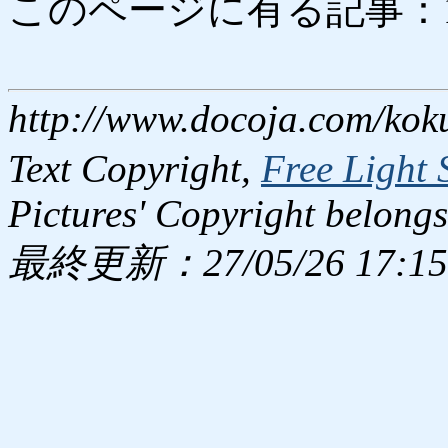
このページに有る記事：1874
http://www.docoja.com/kok
Text Copyright,
Free Light 
Pictures' Copyright belongs
最終更新：27/05/26 17:15