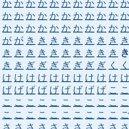
か
か
か
か
か
か
か
か
か
か
か
か
か
か
か
か
か
か
か
か
か
か
か
か
か
か
か
か
か
か
が
が
き
き
き
き
き
き
き
き
き
き
き
き
き
き
き
き
き
き
き
き
ぎ
ぎ
ぎ
ぎ
ぎ
ぎ
ぎ
く
け
け
け
け
け
け
け
け
け
け
げ
げ
げ
げ
げ
げ
げ
げ
げ
こ
こ
こ
こ
こ
こ
こ
こ
こ
こ
こ
こ
こ
こ
こ
こ
こ
こ
こ
こ
こ
さ
さ
さ
さ
さ
さ
さ
さ
さ
さ