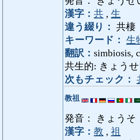
発音： きょうせ
漢字：
共
,
生
違う綴り：
共棲
キーワード：
生
翻訳：
simbiosis, 
共生的: きょうせいてき
次もチェック：
教祖
発音： きょうそ
漢字：
教
,
祖