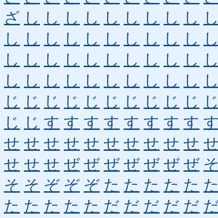
ざ
し
し
し
し
し
し
し
し
し
し
し
し
し
し
し
し
し
し
し
し
し
し
し
し
し
し
し
し
し
し
し
し
し
し
し
し
し
し
し
じ
じ
じ
じ
じ
じ
じ
じ
じ
じ
じ
じ
す
す
す
す
す
す
す
す
せ
せ
せ
せ
せ
せ
せ
せ
せ
せ
せ
せ
せ
ぜ
ぜ
ぜ
ぜ
ぜ
ぜ
ぜ
そ
そ
ぞ
ぞ
ぞ
た
た
た
た
た
た
た
た
た
た
だ
だ
だ
だ
だ