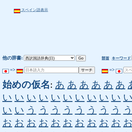
スペイン語表示
他の辞書:
部首
キーワード
=>
=>
始めの仮名
:
あ
あ
あ
あ
あ
あ
い
い
い
い
い
い
い
い
い
い
い
い
う
う
う
う
う
う
う
う
お
お
お
お
お
お
お
お
お
お