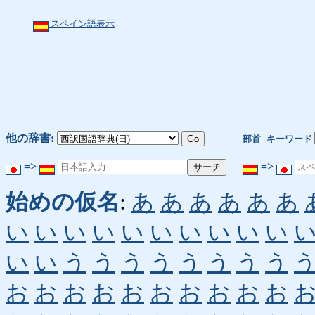
スペイン語表示
他の辞書:
部首
キーワード
=>
=>
始めの仮名
:
あ
あ
あ
あ
あ
あ
い
い
い
い
い
い
い
い
い
い
い
い
う
う
う
う
う
う
う
う
お
お
お
お
お
お
お
お
お
お