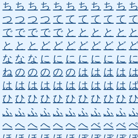
ち
ち
ち
ち
ち
ち
ち
ち
ち
ち
つ
つ
つ
つ
て
て
て
て
て
て
で
で
で
で
で
と
と
と
と
と
と
と
と
ど
ど
ど
ど
ど
ど
ど
な
な
な
に
に
に
に
に
に
に
ね
の
の
の
の
の
は
は
は
は
は
は
は
は
は
は
は
は
は
は
ひ
ひ
ひ
ひ
ひ
ひ
ひ
ひ
ひ
ひ
ふ
ふ
ふ
ふ
ふ
ふ
ふ
ふ
ふ
ふ
へ
へ
へ
へ
へ
へ
へ
べ
べ
べ