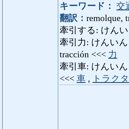
キーワード：
交
翻訳：
remolque, t
牽引する: けんいんする: a
牽引力: けんいんりょく: 
tracción <<<
力
牽引車: けんいんしゃ: tr
<<<
車
,
トラク