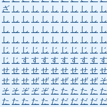
ざ
し
し
し
し
し
し
し
し
し
し
し
し
し
し
し
し
し
し
し
し
し
し
し
し
し
し
し
し
し
し
し
し
し
し
し
し
し
し
し
じ
じ
じ
じ
じ
じ
じ
じ
じ
じ
じ
じ
す
す
す
す
す
す
す
す
せ
せ
せ
せ
せ
せ
せ
せ
せ
せ
せ
せ
せ
ぜ
ぜ
ぜ
ぜ
ぜ
ぜ
ぜ
そ
そ
ぞ
ぞ
ぞ
た
た
た
た
た
た
た
た
た
た
だ
だ
だ
だ
だ