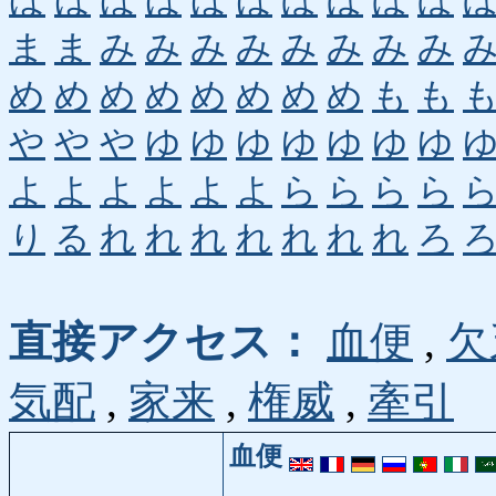
ほ
ほ
ほ
ほ
ほ
ほ
ぼ
ぼ
ぼ
ぼ
ま
ま
み
み
み
み
み
み
み
み
め
め
め
め
め
め
め
め
も
も
や
や
や
ゆ
ゆ
ゆ
ゆ
ゆ
ゆ
ゆ
よ
よ
よ
よ
よ
よ
ら
ら
ら
ら
り
る
れ
れ
れ
れ
れ
れ
れ
ろ
直接アクセス：
血便
,
欠
気配
,
家来
,
権威
,
牽引
血便