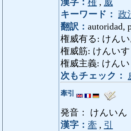
漢字：
権
,
威
キーワード：
政
翻訳：
autoridad, 
権威有る: けんいある: a
権威筋: けんいすじ: f
権威主義: けんいしゅぎ
次もチェック：
牽引
発音： けんいん
漢字：
牽
,
引