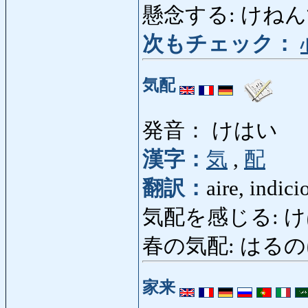
懸念する: けねんする: 
次もチェック：
気配
発音： けはい
漢字：
気
,
配
翻訳：
aire, indici
気配を感じる: けは
春の気配: はるのけはい:
家来