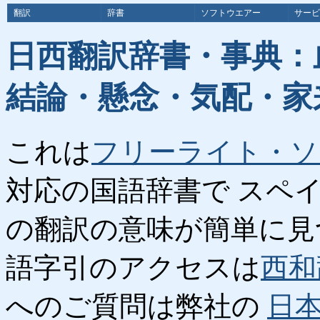
翻訳
辞書
ソフトウエアー
サービ
日西翻訳辞書・事典：
結論・懸念・気配・家
これは
フリーライト・ソ
対応の国語辞書で スペ
の翻訳の意味が簡単に見
語字引のアクセスは
西和
へのご質問は弊社の
日