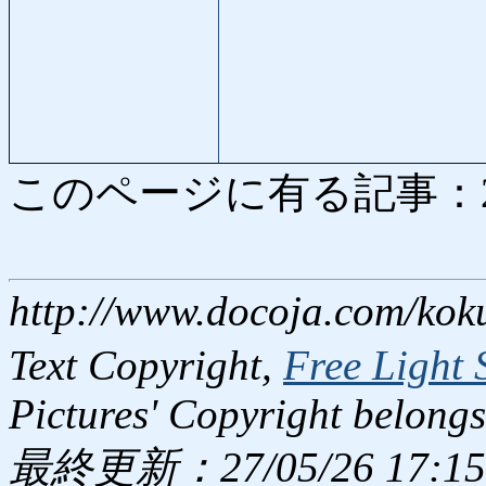
このページに有る記事：2341
http://www.docoja.com/kok
Text Copyright,
Free Light 
Pictures' Copyright belongs
最終更新：27/05/26 17:15