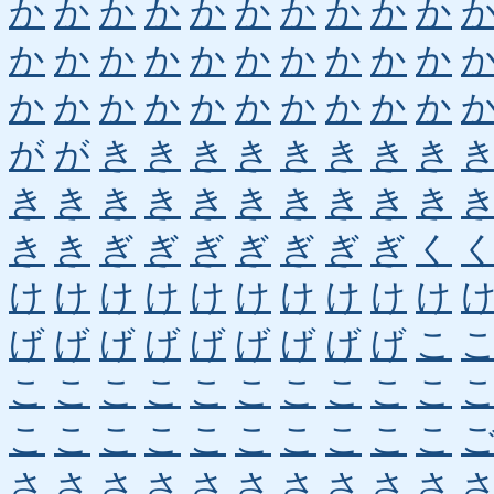
か
か
か
か
か
か
か
か
か
か
か
か
か
か
か
か
か
か
か
か
か
か
か
か
か
か
か
か
か
か
が
が
き
き
き
き
き
き
き
き
き
き
き
き
き
き
き
き
き
き
き
き
ぎ
ぎ
ぎ
ぎ
ぎ
ぎ
ぎ
く
け
け
け
け
け
け
け
け
け
け
げ
げ
げ
げ
げ
げ
げ
げ
げ
こ
こ
こ
こ
こ
こ
こ
こ
こ
こ
こ
こ
こ
こ
こ
こ
こ
こ
こ
こ
こ
さ
さ
さ
さ
さ
さ
さ
さ
さ
さ