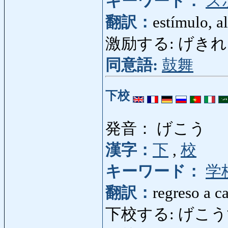
キーワード：
ス
翻訳：
estímulo, a
激励する: げきれいする: 
同意語:
鼓舞
下校
発音： げこう
漢字：
下
,
校
キーワード：
学
翻訳：
regreso a c
下校する: げこうする: v