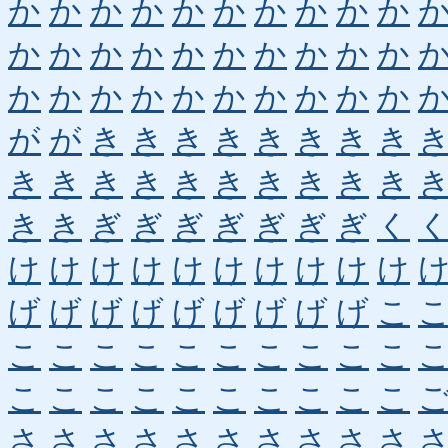
か
か
か
か
か
か
か
か
か
か
か
か
か
か
か
か
か
か
か
か
か
か
か
か
か
か
か
か
か
か
が
が
き
き
き
き
き
き
き
き
き
き
き
き
き
き
き
き
き
き
き
き
ぎ
ぎ
ぎ
ぎ
ぎ
ぎ
ぎ
く
け
け
け
け
け
け
け
け
け
け
げ
げ
げ
げ
げ
げ
げ
げ
げ
こ
こ
こ
こ
こ
こ
こ
こ
こ
こ
こ
こ
こ
こ
こ
こ
こ
こ
こ
こ
こ
さ
さ
さ
さ
さ
さ
さ
さ
さ
さ