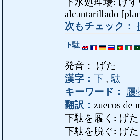
下水処理場: げすい
alcantarillado [pla
次もチェック：
下駄
発音： げた
漢字：
下
,
駄
キーワード：
履
翻訳：
zuecos de 
下駄を履く: げたをはく
下駄を脱ぐ: げたをぬぐ