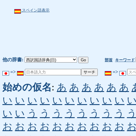
スペイン語表示
他の辞書:
部首
キーワード
=>
=>
始めの仮名
:
あ
あ
あ
あ
あ
あ
い
い
い
い
い
い
い
い
い
い
い
い
う
う
う
う
う
う
う
う
お
お
お
お
お
お
お
お
お
お