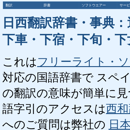
翻訳
辞書
ソフトウエアー
サービ
日西翻訳辞書・事典：
下車・下宿・下旬・下
これは
フリーライト・ソ
対応の国語辞書で スペ
の翻訳の意味が簡単に見
語字引のアクセスは
西和
へのご質問は弊社の
日