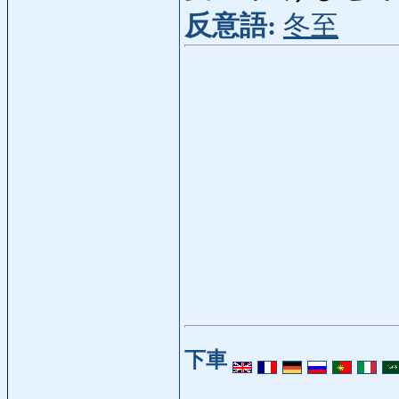
反意語:
冬至
下車