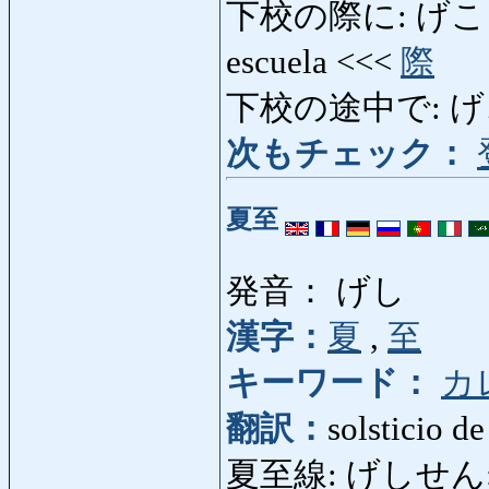
下校の際に: げこうのさ
escuela <<<
際
下校の途中で: げ
次もチェック：
夏至
発音： げし
漢字：
夏
,
至
キーワード：
カ
翻訳：
solsticio d
夏至線: げしせん: Tr