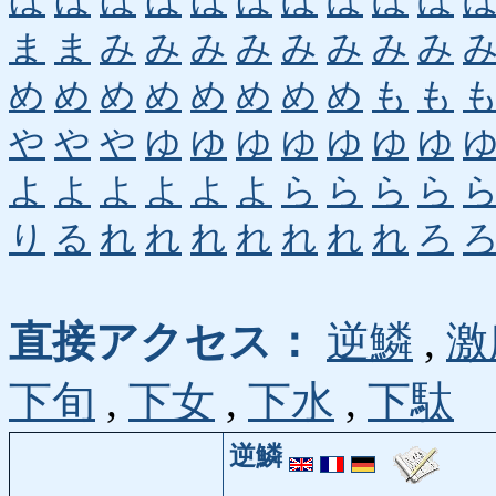
ほ
ほ
ほ
ほ
ほ
ほ
ぼ
ぼ
ぼ
ぼ
ま
ま
み
み
み
み
み
み
み
み
め
め
め
め
め
め
め
め
も
も
や
や
や
ゆ
ゆ
ゆ
ゆ
ゆ
ゆ
ゆ
よ
よ
よ
よ
よ
よ
ら
ら
ら
ら
り
る
れ
れ
れ
れ
れ
れ
れ
ろ
直接アクセス：
逆鱗
,
激
下旬
,
下女
,
下水
,
下駄
逆鱗