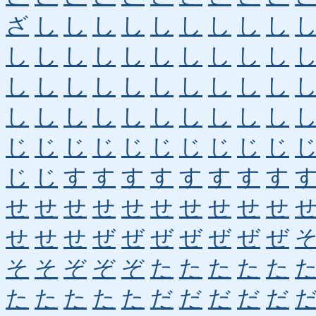
ざ
し
し
し
し
し
し
し
し
し
し
し
し
し
し
し
し
し
し
し
し
し
し
し
し
し
し
し
し
し
し
し
し
し
し
し
し
し
し
し
じ
じ
じ
じ
じ
じ
じ
じ
じ
じ
じ
じ
す
す
す
す
す
す
す
す
せ
せ
せ
せ
せ
せ
せ
せ
せ
せ
せ
せ
せ
ぜ
ぜ
ぜ
ぜ
ぜ
ぜ
ぜ
そ
そ
ぞ
ぞ
ぞ
た
た
た
た
た
た
た
た
た
た
だ
だ
だ
だ
だ