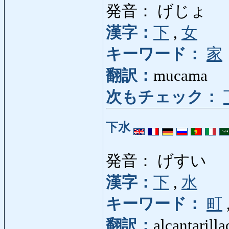
発音： げじょ
漢字：
下
,
女
キーワード：
家
翻訳：
mucama
次もチェック：
下水
発音： げすい
漢字：
下
,
水
キーワード：
町
翻訳：
alcantarill