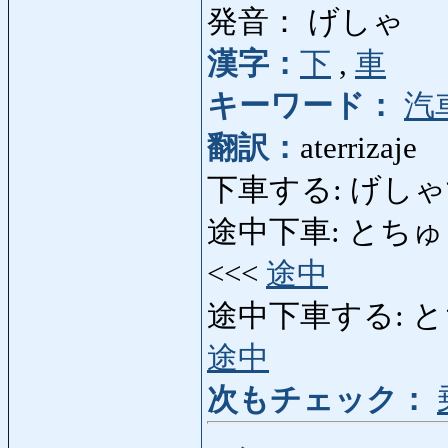
発音： げしゃ
漢字：
下
,
車
キーワード：
汽
翻訳：
aterrizaje
下車する: げしゃする: 
途中下車: とちゅうげしゃ
<<<
途中
途中下車する: とちゅう
途中
次もチェック：