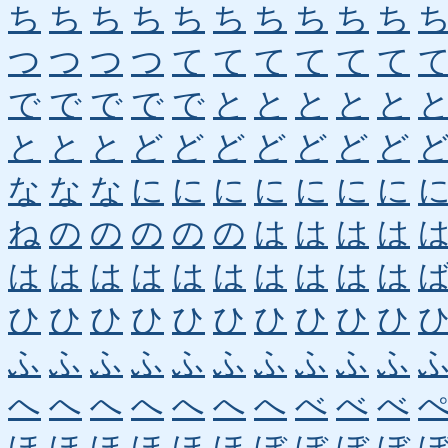
ち
ち
ち
ち
ち
ち
ち
ち
ち
ち
つ
つ
つ
つ
て
て
て
て
て
て
で
で
で
で
で
と
と
と
と
と
と
と
と
ど
ど
ど
ど
ど
ど
ど
な
な
な
に
に
に
に
に
に
に
ね
の
の
の
の
の
は
は
は
は
は
は
は
は
は
は
は
は
は
は
ひ
ひ
ひ
ひ
ひ
ひ
ひ
ひ
ひ
ひ
ふ
ふ
ふ
ふ
ふ
ふ
ふ
ふ
ふ
ふ
へ
へ
へ
へ
へ
へ
へ
べ
べ
べ