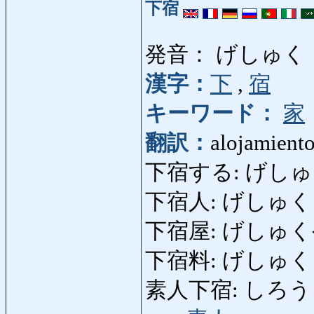
下宿
発音： げしゅく
漢字：
下
,
宿
キーワード：
家
翻訳：
alojamiento
下宿する: げしゅくす
下宿人: げしゅくにん:
下宿屋: げしゅくや: al
下宿料: げしゅくりょう:
素人下宿: しろうとげしゅ