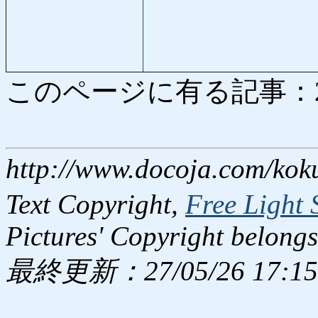
このページに有る記事：2436
http://www.docoja.com/kok
Text Copyright,
Free Light 
Pictures' Copyright belongs
最終更新：27/05/26 17:15