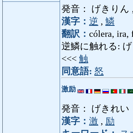
発音： げきりん 
漢字：
逆
,
鱗
翻訳：
cólera, ira, 
逆鱗に触れる: げきりん
<<<
触
同意語:
怒
激励
発音： げきれい
漢字：
激
,
励