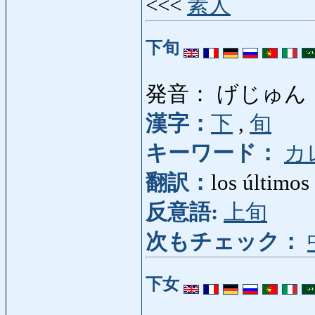
<<<
素人
下旬
発音： げじゅん
漢字：
下
,
旬
キーワード：
カ
翻訳：
los últimos
反意語:
上旬
次もチェック：
下女