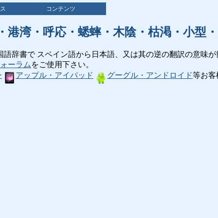
ス
コンテンツ
・港湾・呼応・蟋蟀・木陰・枯渇・小型・
国語辞書で スペイン語から日本語、又は其の逆の翻訳の意味が
ォーラム
をご使用下さい。
ン
アップル・アイパッド
グーグル・アンドロイド
等お客