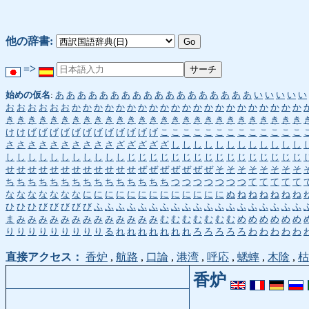
他の辞書:
=>
始めの仮名
:
あ
あ
あ
あ
あ
あ
あ
あ
あ
あ
あ
あ
あ
あ
あ
あ
あ
あ
い
い
い
い
い
お
お
お
お
お
お
か
か
か
か
か
か
か
か
か
か
か
か
か
か
か
か
か
か
か
か
か
き
き
き
き
き
き
き
き
き
き
き
き
き
き
き
き
き
き
き
き
き
き
き
き
き
き
き
け
け
げ
げ
げ
げ
げ
げ
げ
げ
げ
げ
げ
げ
こ
こ
こ
こ
こ
こ
こ
こ
こ
こ
こ
こ
こ
さ
さ
さ
さ
さ
さ
さ
さ
さ
さ
ざ
ざ
ざ
ざ
ざ
し
し
し
し
し
し
し
し
し
し
し
し
し
し
し
し
し
し
し
し
し
し
し
じ
じ
じ
じ
じ
じ
じ
じ
じ
じ
じ
じ
じ
じ
じ
じ
せ
せ
せ
せ
せ
せ
せ
せ
せ
せ
せ
せ
ぜ
ぜ
ぜ
ぜ
ぜ
ぜ
ぜ
そ
そ
そ
そ
そ
そ
そ
そ
ち
ち
ち
ち
ち
ち
ち
ち
ち
ち
ち
ち
ち
ち
ち
つ
つ
つ
つ
つ
つ
つ
て
て
て
て
て
な
な
な
な
な
な
な
に
に
に
に
に
に
に
に
に
に
に
に
に
ぬ
ね
ね
ね
ね
ね
ね
ひ
ひ
ひ
び
び
び
び
び
ふ
ふ
ふ
ふ
ふ
ふ
ふ
ふ
ふ
ふ
ふ
ふ
ふ
ふ
ふ
ふ
ふ
ふ
ふ
ま
み
み
み
み
み
み
み
み
み
み
み
み
み
む
む
む
む
む
む
む
め
め
め
め
め
め
り
り
り
り
り
り
り
り
り
る
れ
れ
れ
れ
れ
れ
れ
ろ
ろ
ろ
ろ
ろ
わ
わ
わ
わ
わ
直接アクセス：
香炉
,
航路
,
口論
,
港湾
,
呼応
,
蟋蟀
,
木陰
,
枯
香炉