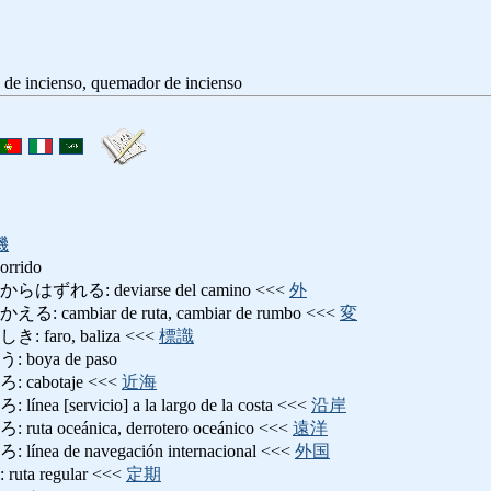
a de incienso, quemador de incienso
機
corrido
れる: deviarse del camino <<<
外
ambiar de ruta, cambiar de rumbo <<<
変
aro, baliza <<<
標識
oya de paso
abotaje <<<
近海
[servicio] a la largo de la costa <<<
沿岸
oceánica, derrotero oceánico <<<
遠洋
a de navegación internacional <<<
外国
a regular <<<
定期