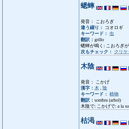
蟋蟀
発音： こおろぎ
違う綴り：
コオロギ
キーワード：
虫
翻訳：
grillo
蟋蟀が鳴く: こおろぎがなく: gr
次もチェック：
クリケ
木陰
発音： こかげ
漢字：
木
,
陰
キーワード：
植物
翻訳：
sombra (arbol)
木陰で: こかげで: a la somb
枯渇