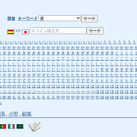
部首
キーワード
=>
い
い
い
い
い
い
い
い
い
い
い
い
い
い
い
い
い
い
い
い
い
う
う
う
う
う
う
う
か
か
か
か
か
か
か
か
か
か
か
か
か
か
か
か
か
か
か
か
か
か
か
か
か
か
か
か
き
き
き
き
き
き
き
き
き
き
き
き
き
き
き
き
き
ぎ
ぎ
ぎ
ぎ
ぎ
ぎ
ぎ
く
く
く
く
こ
こ
こ
こ
こ
こ
こ
こ
こ
こ
こ
こ
こ
こ
こ
こ
こ
こ
こ
こ
こ
こ
こ
こ
こ
こ
こ
こ
し
し
し
し
し
し
し
し
し
し
し
し
し
し
し
し
し
し
し
し
し
し
し
し
し
し
し
し
じ
じ
じ
じ
じ
じ
じ
じ
じ
じ
じ
じ
じ
じ
じ
じ
じ
じ
じ
じ
じ
す
す
す
す
す
す
す
そ
そ
そ
そ
そ
そ
そ
ぞ
ぞ
ぞ
た
た
た
た
た
た
た
た
た
た
た
た
た
た
た
た
た
た
て
て
て
て
て
て
て
て
て
て
て
て
て
て
で
で
で
で
で
と
と
と
と
と
と
と
と
と
ね
の
の
の
の
の
は
は
は
は
は
は
は
は
は
は
は
は
は
は
は
は
は
は
は
は
は
は
ぶ
ぶ
ぶ
ぶ
ぶ
ぶ
ぶ
ぶ
へ
へ
へ
へ
へ
へ
へ
へ
べ
べ
べ
ぺ
ほ
ほ
ほ
ほ
ほ
ほ
ほ
ほ
め
め
め
も
も
も
も
も
も
も
も
も
や
や
や
や
や
や
や
や
や
ゆ
ゆ
ゆ
ゆ
ゆ
ゆ
ゆ
わ
渇
,
小型
,
顧客