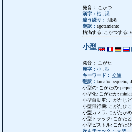
発音： こかつ
漢字：
枯
,
渇
違う綴り：
涸渇
翻訳：
agotamiento
枯渇する: こかつする: secars
小型
発音： こがた
漢字：
小
,
型
キーワード：
交通
翻訳：
tamaño pequeño, di
小型の: こがたの: pequeño, 
小型化: こがたか: miniatur
小型自動車: こがたじどうしゃ: 
小型飛行機: こがたひこうき: av
小型カメラ: こがたかめら: c
小型トラック: こがたとらっく: 
小型ピストル: こがたぴすとる: p
次もチェック：
大型
,