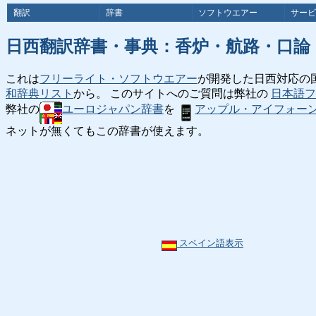
翻訳
辞書
ソフトウエアー
サービ
日西翻訳辞書・事典：香炉・航路・口論
これは
フリーライト・ソフトウエアー
が開発した日西対応の
和辞典リスト
から。 このサイトへのご質問は弊社の
日本語フ
弊社の
ユーロジャパン辞書
を
アップル・アイフォー
ネットが無くてもこの辞書が使えます。
スペイン語表示