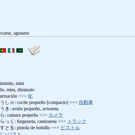
e, agotarse
minito, mini
mini, diminuto
ización <<<
化
coche pequeño [compacto] <<<
自動車
ión pequeño, avioneta
amara pequeña <<<
カメラ
furgoneta, camioneta <<<
トラック
istola de bolsillo <<<
ピストル
コンパクト