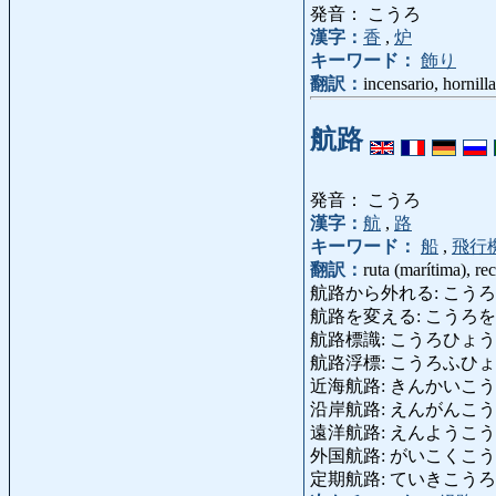
発音： こうろ
漢字：
香
,
炉
キーワード：
飾り
翻訳：
incensario, hornill
航路
発音： こうろ
漢字：
航
,
路
キーワード：
船
,
飛行
翻訳：
ruta (marítima), re
航路から外れる: こうろからはず
航路を変える: こうろをかえる: c
航路標識: こうろひょうしき: f
航路浮標: こうろふひょう: b
近海航路: きんかいこうろ: c
沿岸航路: えんがんこうろ: línea 
遠洋航路: えんようこうろ: ruta 
外国航路: がいこくこうろ: líne
定期航路: ていきこうろ: rut