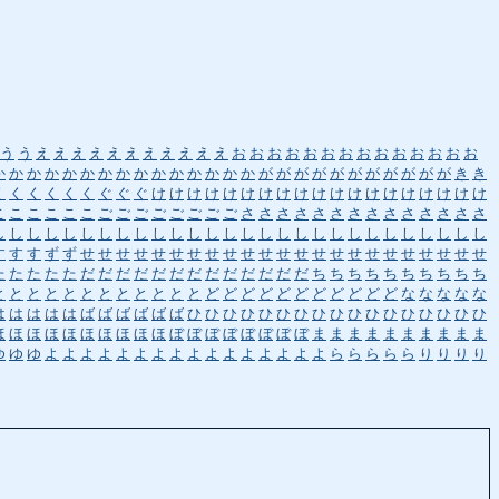
う
う
え
え
え
え
え
え
え
え
え
え
え
お
お
お
お
お
お
お
お
お
お
お
お
お
お
か
か
か
か
か
か
か
か
か
か
か
か
か
か
か
が
が
が
が
が
が
が
が
が
が
が
き
き
く
く
く
く
く
く
ぐ
ぐ
ぐ
け
け
け
け
け
け
け
け
け
け
け
け
け
け
け
け
け
け
け
こ
こ
こ
こ
こ
こ
ご
ご
ご
ご
ご
ご
ご
ご
さ
さ
さ
さ
さ
さ
さ
さ
さ
さ
さ
さ
さ
さ
し
し
し
し
し
し
し
し
し
し
し
し
し
し
し
し
し
し
し
し
し
し
し
し
し
し
し
し
す
す
す
ず
ず
せ
せ
せ
せ
せ
せ
せ
せ
せ
せ
せ
せ
せ
せ
せ
せ
せ
せ
せ
せ
せ
せ
せ
た
た
た
た
た
だ
だ
だ
だ
だ
だ
だ
だ
だ
だ
だ
だ
だ
ち
ち
ち
ち
ち
ち
ち
ち
ち
ち
と
と
と
と
と
と
と
と
と
と
と
と
ど
ど
ど
ど
ど
ど
ど
ど
ど
ど
ど
な
な
な
な
な
は
は
は
は
は
ば
ば
ば
ば
ば
ば
ひ
ひ
ひ
ひ
ひ
ひ
ひ
ひ
ひ
ひ
ひ
ひ
ひ
ひ
ひ
ひ
ひ
ほ
ほ
ほ
ほ
ほ
ほ
ほ
ほ
ほ
ほ
ぼ
ぼ
ぼ
ぼ
ぼ
ぼ
ぼ
ぼ
ま
ま
ま
ま
ま
ま
ま
ま
ま
ま
ゆ
ゆ
ゆ
よ
よ
よ
よ
よ
よ
よ
よ
よ
よ
よ
よ
よ
よ
よ
よ
ら
ら
ら
ら
ら
り
り
り
り