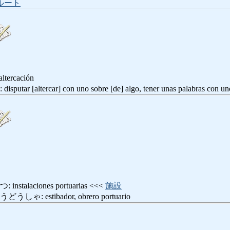
ルート
altercación
[altercar] con uno sobre [de] algo, tener unas palabras con un
alaciones portuarias <<<
施設
 estibador, obrero portuario