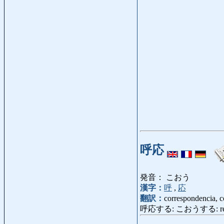
呼応
発音： こおう
漢字：
呼
,
応
翻訳：
correspondencia, c
呼応する: こおうする: respo