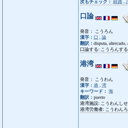
次もチェック：
経路
,
口論
発音： こうろん
漢字：
口
,
論
翻訳：
disputa, altercado, 
口論する: こうろんする: disputar 
港湾
発音： こうわん
漢字：
港
,
湾
キーワード：
海
翻訳：
puerto
港湾施設: こうわんしせつ: inst
港湾労働者: こうわんろうどうしゃ: