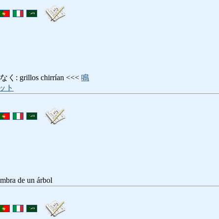
illos chirrían <<<
鳴
ット
ra de un árbol