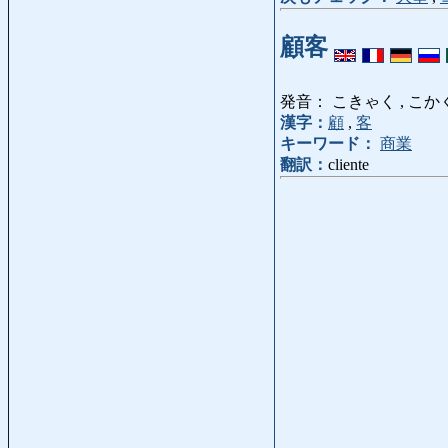
顧客
発音： こきゃく , こか
漢字：
顧
,
客
キーワード：
商業
翻訳：
cliente