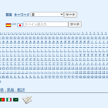
部首
キーワード
=>
い
い
い
い
い
い
い
い
い
い
い
い
い
い
い
い
い
い
い
い
い
う
う
う
う
う
う
う
か
か
か
か
か
か
か
か
か
か
か
か
か
か
か
か
か
か
か
か
か
か
か
か
か
か
か
か
き
き
き
き
き
き
き
き
き
き
き
き
き
き
き
き
き
ぎ
ぎ
ぎ
ぎ
ぎ
ぎ
ぎ
く
く
く
く
こ
こ
こ
こ
こ
こ
こ
こ
こ
こ
こ
こ
こ
こ
こ
こ
こ
こ
こ
こ
こ
こ
こ
こ
こ
こ
こ
こ
し
し
し
し
し
し
し
し
し
し
し
し
し
し
し
し
し
し
し
し
し
し
し
し
し
し
し
し
じ
じ
じ
じ
じ
じ
じ
じ
じ
じ
じ
じ
じ
じ
じ
じ
じ
じ
じ
じ
じ
す
す
す
す
す
す
す
そ
そ
そ
そ
そ
そ
そ
ぞ
ぞ
ぞ
た
た
た
た
た
た
た
た
た
た
た
た
た
た
た
た
た
た
て
て
て
て
て
て
て
て
て
て
て
て
て
て
で
で
で
で
で
と
と
と
と
と
と
と
と
と
ね
の
の
の
の
の
は
は
は
は
は
は
は
は
は
は
は
は
は
は
は
は
は
は
は
は
は
は
ぶ
ぶ
ぶ
ぶ
ぶ
ぶ
ぶ
ぶ
へ
へ
へ
へ
へ
へ
へ
へ
べ
べ
べ
ぺ
ほ
ほ
ほ
ほ
ほ
ほ
ほ
ほ
め
め
め
も
も
も
も
も
も
も
も
も
や
や
や
や
や
や
や
や
や
ゆ
ゆ
ゆ
ゆ
ゆ
ゆ
ゆ
わ
発
,
黒板
,
酷評