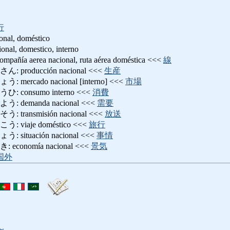
行
cional, doméstico
, domestico, interno
 aerea nacional, ruta aérea doméstica <<<
線
roducción nacional <<<
生産
rcado nacional [interno] <<<
市場
consumo interno <<<
消費
demanda nacional <<<
需要
ansmisión nacional <<<
放送
iaje doméstico <<<
旅行
ituación nacional <<<
事情
onomía nacional <<<
景気
国外