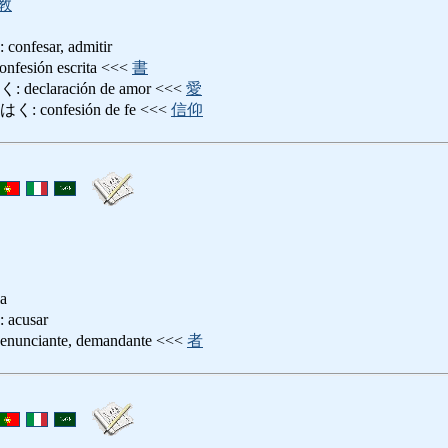
教
esar, admitir
ión escrita <<<
書
laración de amor <<<
愛
onfesión de fe <<<
信仰
ia
cusar
ciante, demandante <<<
者