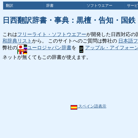
翻訳
辞書
ソフトウエアー
サービ
日西翻訳辞書・事典：黒檀・告知・国鉄
これは
フリーライト・ソフトウエアー
が開発した日西対応の
和辞典リスト
から。 このサイトへのご質問は弊社の
日本語フ
弊社の
ユーロジャパン辞書
を
アップル・アイフォー
ネットが無くてもこの辞書が使えます。
スペイン語表示