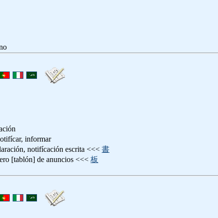
no
mación
car, informar
ón, notifícación escrita <<<
書
[tablón] de anuncios <<<
板