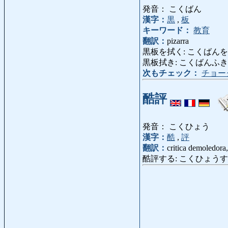
発音： こくばん
漢字：
黒
,
板
キーワード：
教育
翻訳：
pizarra
黒板を拭く: こくばんをふく: li
黒板拭き: こくばんふき: borr
次もチェック：
チョー
酷評
発音： こくひょう
漢字：
酷
,
評
翻訳：
critica demoledora,
酷評する: こくひょうする: critic