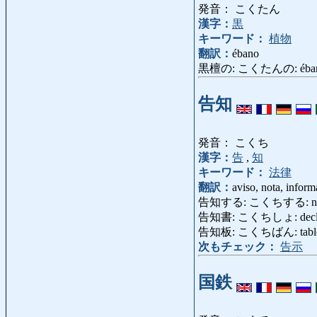
発音： こくたん
漢字：
黒
キーワード：
植物
翻訳：
ébano
黒檀の: こくたんの: éba
告知
発音： こくち
漢字：
告
,
知
キーワード：
法律
翻訳：
aviso, nota, infor
告知する: こくちする: notifí
告知書: こくちしょ: declaraci
告知板: こくちばん: tablero 
次もチェック：
告示
国鉄