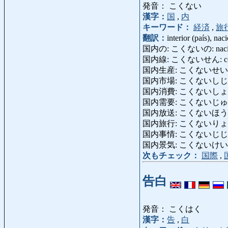
発音： こくない
漢字：
国
,
内
キーワード：
経済
,
旅
翻訳：
interior (país), na
国内の: こくないの: nacional
国内線: こくないせん: compañía
国内生産: こくないせいさん: p
国内市場: こくないしじょう: me
国内消費: こくないしょうひ: 
国内需要: こくないじゅよう: 
国内放送: こくないほうそう: tr
国内旅行: こくないりょこう: v
国内事情: こくないじじょう: s
国内景気: こくないけいき: ec
次もチェック：
国際
,
告白
発音： こくはく
漢字：
告
,
白