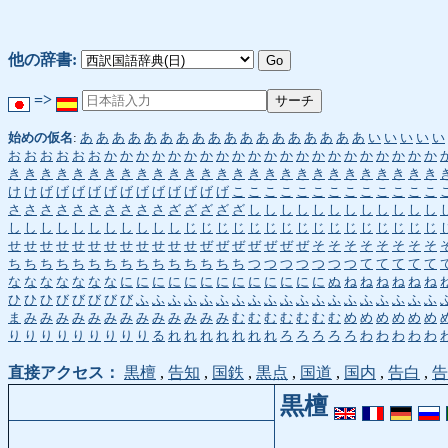
他の辞書:
=>
始めの仮名
:
あ
あ
あ
あ
あ
あ
あ
あ
あ
あ
あ
あ
あ
あ
あ
あ
あ
あ
い
い
い
い
い
お
お
お
お
お
お
か
か
か
か
か
か
か
か
か
か
か
か
か
か
か
か
か
か
か
か
か
き
き
き
き
き
き
き
き
き
き
き
き
き
き
き
き
き
き
き
き
き
き
き
き
き
き
き
け
け
げ
げ
げ
げ
げ
げ
げ
げ
げ
げ
げ
げ
こ
こ
こ
こ
こ
こ
こ
こ
こ
こ
こ
こ
こ
さ
さ
さ
さ
さ
さ
さ
さ
さ
さ
ざ
ざ
ざ
ざ
ざ
し
し
し
し
し
し
し
し
し
し
し
し
し
し
し
し
し
し
し
し
し
し
し
じ
じ
じ
じ
じ
じ
じ
じ
じ
じ
じ
じ
じ
じ
じ
じ
せ
せ
せ
せ
せ
せ
せ
せ
せ
せ
せ
せ
ぜ
ぜ
ぜ
ぜ
ぜ
ぜ
ぜ
そ
そ
そ
そ
そ
そ
そ
そ
ち
ち
ち
ち
ち
ち
ち
ち
ち
ち
ち
ち
ち
ち
ち
つ
つ
つ
つ
つ
つ
つ
て
て
て
て
て
な
な
な
な
な
な
な
に
に
に
に
に
に
に
に
に
に
に
に
に
ぬ
ね
ね
ね
ね
ね
ね
ひ
ひ
ひ
び
び
び
び
び
ふ
ふ
ふ
ふ
ふ
ふ
ふ
ふ
ふ
ふ
ふ
ふ
ふ
ふ
ふ
ふ
ふ
ふ
ふ
ま
み
み
み
み
み
み
み
み
み
み
み
み
み
む
む
む
む
む
む
む
め
め
め
め
め
め
り
り
り
り
り
り
り
り
り
る
れ
れ
れ
れ
れ
れ
れ
ろ
ろ
ろ
ろ
ろ
わ
わ
わ
わ
わ
直接アクセス：
黒檀
,
告知
,
国鉄
,
黒点
,
国道
,
国内
,
告白
,
告
黒檀