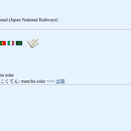
cional (Japan National Railways)
ha solar
ん: mancha solar <<<
太陽