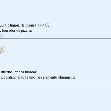
mpiar la pizarra <<<
拭
ador de pizarra
ク
 diatriba, critica mordaz
ar algo [a uno] severamente [duramente]