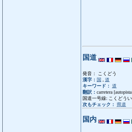
国道
発音： こくどう
漢字：
国
,
道
キーワード：
道
翻訳：
carretera [autopist
国道一号線: こくどういちごうせん:
次もチェック：
県道
国内