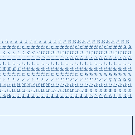
う
う
え
え
え
え
え
え
え
え
え
え
え
お
お
お
お
お
お
お
お
お
お
お
お
お
お
か
か
か
か
か
か
か
か
か
か
か
か
か
か
か
が
が
が
が
が
が
が
が
が
が
が
き
き
く
く
く
く
く
く
ぐ
ぐ
ぐ
け
け
け
け
け
け
け
け
け
け
け
け
け
け
け
け
け
け
け
こ
こ
こ
こ
こ
こ
ご
ご
ご
ご
ご
ご
ご
ご
さ
さ
さ
さ
さ
さ
さ
さ
さ
さ
さ
さ
さ
さ
し
し
し
し
し
し
し
し
し
し
し
し
し
し
し
し
し
し
し
し
し
し
し
し
し
し
し
し
す
す
す
ず
ず
せ
せ
せ
せ
せ
せ
せ
せ
せ
せ
せ
せ
せ
せ
せ
せ
せ
せ
せ
せ
せ
せ
せ
た
た
た
た
た
だ
だ
だ
だ
だ
だ
だ
だ
だ
だ
だ
だ
だ
ち
ち
ち
ち
ち
ち
ち
ち
ち
ち
と
と
と
と
と
と
と
と
と
と
と
と
ど
ど
ど
ど
ど
ど
ど
ど
ど
ど
ど
な
な
な
な
な
は
は
は
は
は
ば
ば
ば
ば
ば
ば
ひ
ひ
ひ
ひ
ひ
ひ
ひ
ひ
ひ
ひ
ひ
ひ
ひ
ひ
ひ
ひ
ひ
ほ
ほ
ほ
ほ
ほ
ほ
ほ
ほ
ほ
ほ
ぼ
ぼ
ぼ
ぼ
ぼ
ぼ
ぼ
ぼ
ま
ま
ま
ま
ま
ま
ま
ま
ま
ま
ゆ
ゆ
ゆ
よ
よ
よ
よ
よ
よ
よ
よ
よ
よ
よ
よ
よ
よ
よ
よ
ら
ら
ら
ら
ら
り
り
り
り