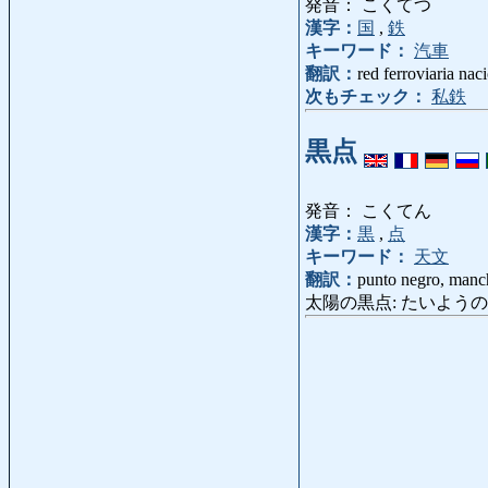
発音： こくてつ
漢字：
国
,
鉄
キーワード：
汽車
翻訳：
red ferroviaria na
次もチェック：
私鉄
黒点
発音： こくてん
漢字：
黒
,
点
キーワード：
天文
翻訳：
punto negro, manc
太陽の黒点: たいようのこくて