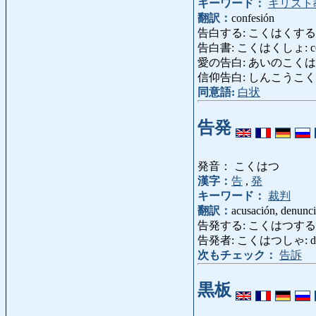
キーワード：
キリスト
翻訳：
confesión
告白する: こくはくする: conf
告白書: こくはくしょ: confes
愛の告白: あいのこくはく: dec
信仰告白: しんこうこくはく: c
同意語:
白状
告発
発音： こくはつ
漢字：
告
,
発
キーワード：
裁判
翻訳：
acusación, denunc
告発する: こくはつする: a
告発者: こくはつしゃ: denun
次もチェック：
告訴
黒板