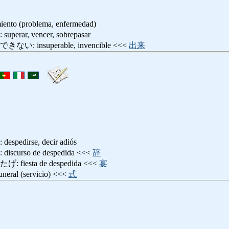
miento (problema, enfermedad)
ar, vencer, sobrepasar
insuperable, invencible <<<
出来
dirse, decir adiós
urso de despedida <<<
辞
esta de despedida <<<
宴
l (servicio) <<<
式