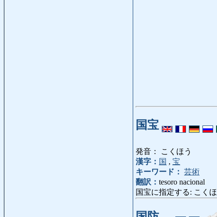
国宝
発音： こくほう
漢字：
国
,
宝
キーワード：
芸術
翻訳：
tesoro nacional
国宝に指定する: こくほうにしてい
国防