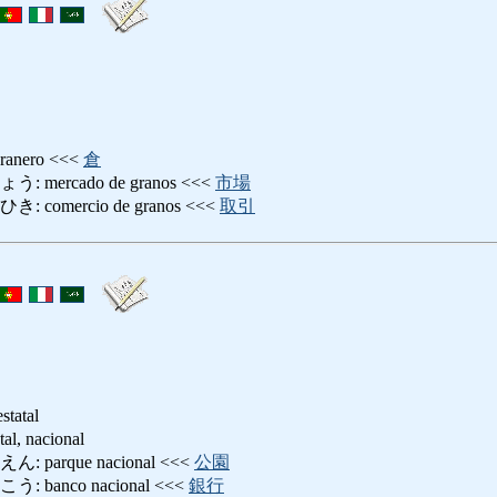
nero <<<
倉
ercado de granos <<<
市場
omercio de granos <<<
取引
statal
, nacional
arque nacional <<<
公園
banco nacional <<<
銀行