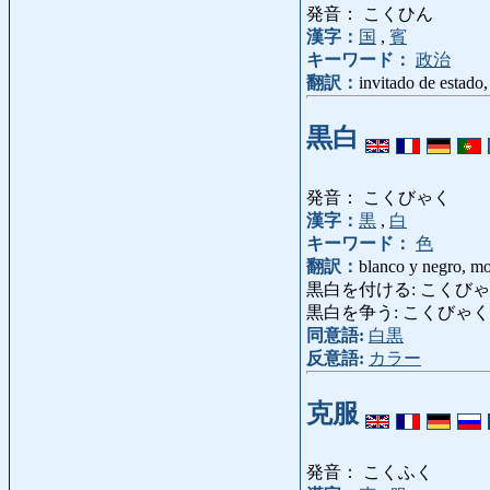
発音： こくひん
漢字：
国
,
賓
キーワード：
政治
翻訳：
invitado de estado,
黒白
発音： こくびゃく
漢字：
黒
,
白
キーワード：
色
翻訳：
blanco y negro, mo
黒白を付ける: こくびゃくをつける:
黒白を争う: こくびゃくをあらそう: 
同意語:
白黒
反意語:
カラー
克服
発音： こくふく