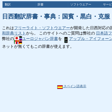
翻訳
辞書
ソフトウエアー
サービ
日西翻訳辞書・事典：国賓・黒白・克服
これは
フリーライト・ソフトウエアー
が開発した日西対応の
和辞典リスト
から。 このサイトへのご質問は弊社の
日本語フ
弊社の
ユーロジャパン辞書
を
アップル・アイフォー
ネットが無くてもこの辞書が使えます。
スペイン語表示