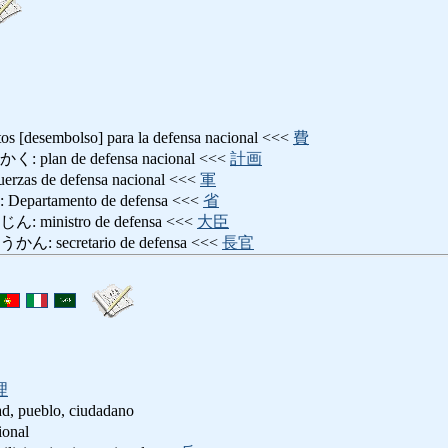
esembolso] para la defensa nacional <<<
費
an de defensa nacional <<<
計画
 de defensa nacional <<<
軍
rtamento de defensa <<<
省
inistro de defensa <<<
大臣
ecretario de defensa <<<
長官
理
ad, pueblo, ciudadano
nal