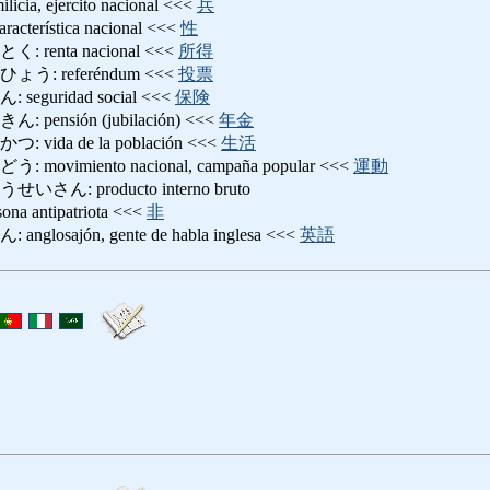
, ejercito nacional <<<
兵
rística nacional <<<
性
enta nacional <<<
所得
: referéndum <<<
投票
guridad social <<<
保険
nsión (jubilación) <<<
年金
da de la población <<<
生活
imiento nacional, campaña popular <<<
運動
: producto interno bruto
antipatriota <<<
非
sajón, gente de habla inglesa <<<
英語