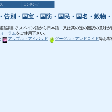
ス
コンテンツ
・告別・国宝・国防・国民・国名・穀物・
国語辞書で スペイン語から日本語、又は其の逆の翻訳の意味が
ォーラム
をご使用下さい。
ン
アップル・アイパッド
グーグル・アンドロイド
等お客