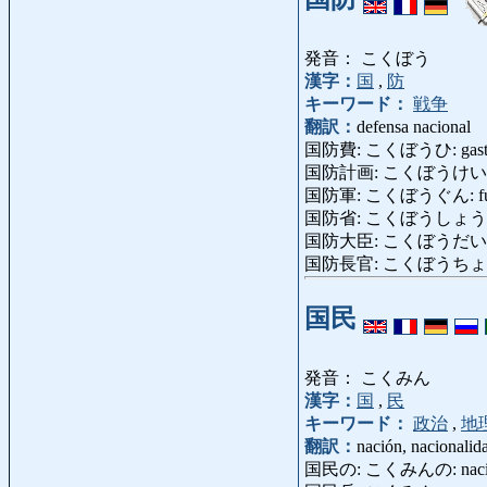
発音： こくぼう
漢字：
国
,
防
キーワード：
戦争
翻訳：
defensa nacional
国防費: こくぼうひ: gastos [d
国防計画: こくぼうけいかく: pl
国防軍: こくぼうぐん: fuerzas
国防省: こくぼうしょう: Depa
国防大臣: こくぼうだいじん: m
国防長官: こくぼうちょうかん: s
国民
発音： こくみん
漢字：
国
,
民
キーワード：
政治
,
地
翻訳：
nación, nacionalid
国民の: こくみんの: nacio