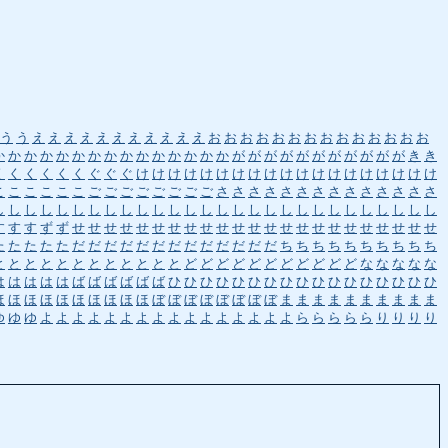
う
う
え
え
え
え
え
え
え
え
え
え
え
お
お
お
お
お
お
お
お
お
お
お
お
お
お
か
か
か
か
か
か
か
か
か
か
か
か
か
か
か
が
が
が
が
が
が
が
が
が
が
が
き
き
く
く
く
く
く
く
ぐ
ぐ
ぐ
け
け
け
け
け
け
け
け
け
け
け
け
け
け
け
け
け
け
け
こ
こ
こ
こ
こ
こ
ご
ご
ご
ご
ご
ご
ご
ご
さ
さ
さ
さ
さ
さ
さ
さ
さ
さ
さ
さ
さ
さ
し
し
し
し
し
し
し
し
し
し
し
し
し
し
し
し
し
し
し
し
し
し
し
し
し
し
し
し
す
す
す
ず
ず
せ
せ
せ
せ
せ
せ
せ
せ
せ
せ
せ
せ
せ
せ
せ
せ
せ
せ
せ
せ
せ
せ
せ
た
た
た
た
た
だ
だ
だ
だ
だ
だ
だ
だ
だ
だ
だ
だ
だ
ち
ち
ち
ち
ち
ち
ち
ち
ち
ち
と
と
と
と
と
と
と
と
と
と
と
と
ど
ど
ど
ど
ど
ど
ど
ど
ど
ど
ど
な
な
な
な
な
は
は
は
は
は
ば
ば
ば
ば
ば
ば
ひ
ひ
ひ
ひ
ひ
ひ
ひ
ひ
ひ
ひ
ひ
ひ
ひ
ひ
ひ
ひ
ひ
ほ
ほ
ほ
ほ
ほ
ほ
ほ
ほ
ほ
ほ
ぼ
ぼ
ぼ
ぼ
ぼ
ぼ
ぼ
ぼ
ま
ま
ま
ま
ま
ま
ま
ま
ま
ま
ゆ
ゆ
ゆ
よ
よ
よ
よ
よ
よ
よ
よ
よ
よ
よ
よ
よ
よ
よ
よ
ら
ら
ら
ら
ら
り
り
り
り