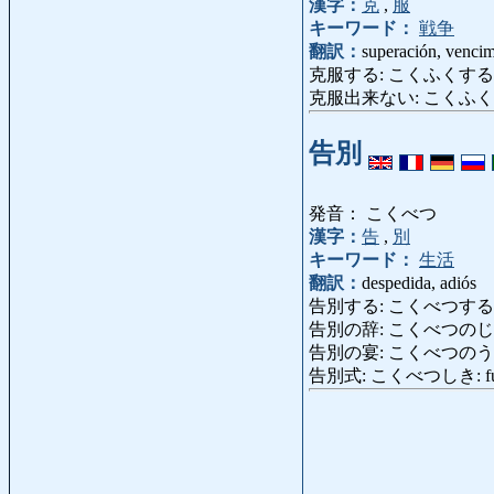
漢字：
克
,
服
キーワード：
戦争
翻訳：
superación, venci
克服する: こくふくする: super
克服出来ない: こくふくできない: 
告別
発音： こくべつ
漢字：
告
,
別
キーワード：
生活
翻訳：
despedida, adiós
告別する: こくべつする: despe
告別の辞: こくべつのじ: disc
告別の宴: こくべつのうたげ: fi
告別式: こくべつしき: funera