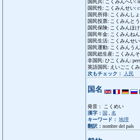
国民兵: こくみんへい: milicia
国民性: こくみんせい: caracte
国民所得: こくみんしょとく: r
国民投票: こくみんとうひょう
国民保険: こくみんほけん: se
国民年金: こくみんねんきん: pe
国民生活: こくみんせいかつ: vi
国民運動: こくみんうんどう: mov
国民総生産: こくみんそうせいさん
非国民: ひこくみん: persona 
英語国民: えいごこくみん: anglo
次もチェック：
人民
国名
発音： こくめい
漢字：
国
,
名
キーワード：
地理
翻訳：
nombre del país