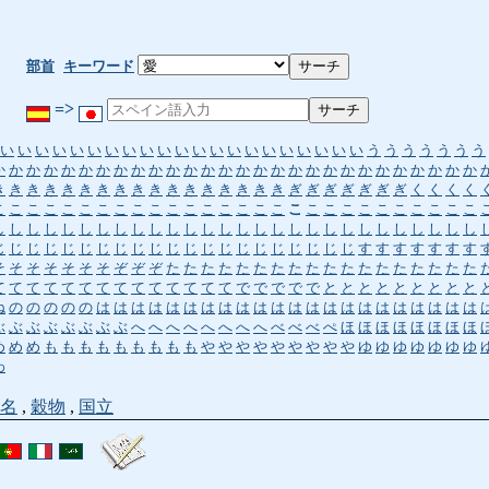
部首
キーワード
=>
い
い
い
い
い
い
い
い
い
い
い
い
い
い
い
い
い
い
い
い
い
う
う
う
う
う
う
う
か
か
か
か
か
か
か
か
か
か
か
か
か
か
か
か
か
か
か
か
か
か
か
か
か
か
か
か
き
き
き
き
き
き
き
き
き
き
き
き
き
き
き
き
き
ぎ
ぎ
ぎ
ぎ
ぎ
ぎ
ぎ
く
く
く
く
こ
こ
こ
こ
こ
こ
こ
こ
こ
こ
こ
こ
こ
こ
こ
こ
こ
こ
こ
こ
こ
こ
こ
こ
こ
こ
こ
こ
し
し
し
し
し
し
し
し
し
し
し
し
し
し
し
し
し
し
し
し
し
し
し
し
し
し
し
し
じ
じ
じ
じ
じ
じ
じ
じ
じ
じ
じ
じ
じ
じ
じ
じ
じ
じ
じ
じ
じ
す
す
す
す
す
す
す
そ
そ
そ
そ
そ
そ
そ
ぞ
ぞ
ぞ
た
た
た
た
た
た
た
た
た
た
た
た
た
た
た
た
た
た
て
て
て
て
て
て
て
て
て
て
て
て
て
て
で
で
で
で
で
と
と
と
と
と
と
と
と
と
ね
の
の
の
の
の
は
は
は
は
は
は
は
は
は
は
は
は
は
は
は
は
は
は
は
は
は
は
ぶ
ぶ
ぶ
ぶ
ぶ
ぶ
ぶ
ぶ
へ
へ
へ
へ
へ
へ
へ
へ
べ
べ
べ
ぺ
ほ
ほ
ほ
ほ
ほ
ほ
ほ
ほ
め
め
め
も
も
も
も
も
も
も
も
も
や
や
や
や
や
や
や
や
や
ゆ
ゆ
ゆ
ゆ
ゆ
ゆ
ゆ
わ
名
,
穀物
,
国立