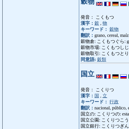
穀物
発音： こくもつ
漢字：
穀
,
物
キーワード：
穀物
翻訳：
grano, cereal, maíz
穀物倉: こくもつぐら: gra
穀物市場: こくもつしじょう: m
穀物取引: こくもつとりひき: c
同意語:
穀類
国立
発音： こくりつ
漢字：
国
,
立
キーワード：
行政
翻訳：
nacional, público, e
国立の: こくりつの: estatal
国立公園: こくりつこうえん: p
国立銀行: こくりつぎんこう: 