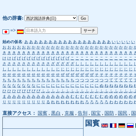
他の辞書:
=>
始めの仮名
:
あ
あ
あ
あ
あ
あ
あ
あ
あ
あ
あ
あ
あ
あ
あ
あ
あ
あ
い
い
い
い
い
お
お
お
お
お
お
か
か
か
か
か
か
か
か
か
か
か
か
か
か
か
か
か
か
か
か
か
き
き
き
き
き
き
き
き
き
き
き
き
き
き
き
き
き
き
き
き
き
き
き
き
き
き
き
け
け
げ
げ
げ
げ
げ
げ
げ
げ
げ
げ
げ
げ
こ
こ
こ
こ
こ
こ
こ
こ
こ
こ
こ
こ
こ
さ
さ
さ
さ
さ
さ
さ
さ
さ
さ
ざ
ざ
ざ
ざ
ざ
し
し
し
し
し
し
し
し
し
し
し
し
し
し
し
し
し
し
し
し
し
し
し
じ
じ
じ
じ
じ
じ
じ
じ
じ
じ
じ
じ
じ
じ
じ
じ
せ
せ
せ
せ
せ
せ
せ
せ
せ
せ
せ
せ
ぜ
ぜ
ぜ
ぜ
ぜ
ぜ
ぜ
そ
そ
そ
そ
そ
そ
そ
そ
ち
ち
ち
ち
ち
ち
ち
ち
ち
ち
ち
ち
ち
ち
ち
つ
つ
つ
つ
つ
つ
つ
て
て
て
て
て
な
な
な
な
な
な
な
に
に
に
に
に
に
に
に
に
に
に
に
に
ぬ
ね
ね
ね
ね
ね
ね
ひ
ひ
ひ
び
び
び
び
び
ふ
ふ
ふ
ふ
ふ
ふ
ふ
ふ
ふ
ふ
ふ
ふ
ふ
ふ
ふ
ふ
ふ
ふ
ふ
ま
み
み
み
み
み
み
み
み
み
み
み
み
み
む
む
む
む
む
む
む
め
め
め
め
め
め
り
り
り
り
り
り
り
り
り
る
れ
れ
れ
れ
れ
れ
れ
ろ
ろ
ろ
ろ
ろ
わ
わ
わ
わ
わ
直接アクセス：
国賓
,
黒白
,
克服
,
告別
,
国宝
,
国防
,
国民
,
国
国賓