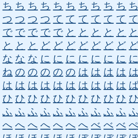
ち
ち
ち
ち
ち
ち
ち
ち
ち
ち
つ
つ
つ
つ
て
て
て
て
て
て
で
で
で
で
で
と
と
と
と
と
と
と
と
ど
ど
ど
ど
ど
ど
ど
な
な
な
に
に
に
に
に
に
に
ね
の
の
の
の
の
は
は
は
は
は
は
は
は
は
は
は
は
は
は
ひ
ひ
ひ
ひ
ひ
ひ
ひ
ひ
ひ
ひ
ふ
ふ
ふ
ふ
ふ
ふ
ふ
ふ
ふ
ふ
へ
へ
へ
へ
へ
へ
へ
べ
べ
べ