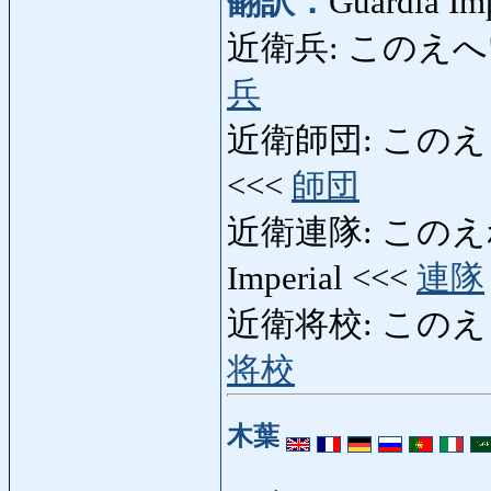
翻訳：
Guardia Imp
近衛兵: このえへい: Sol
兵
近衛師団: このえしだん: 
<<<
師団
近衛連隊: このえれんたい
Imperial <<<
連隊
近衛将校: このえしょうこ
将校
木葉