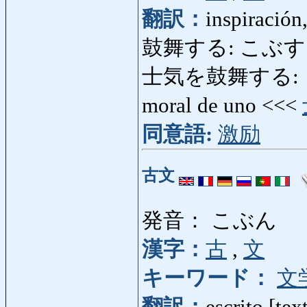
翻訳：
inspiración
鼓舞する: こぶする: alen
士気を鼓舞する: しきをこ
moral de uno <<<
同意語:
激励
古文
発音： こぶん
漢字：
古
,
文
キーワード：
文