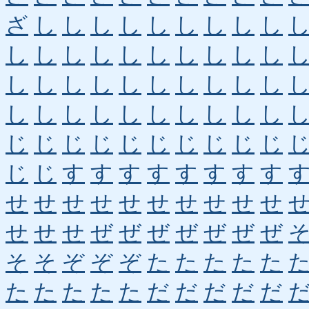
ざ
し
し
し
し
し
し
し
し
し
し
し
し
し
し
し
し
し
し
し
し
し
し
し
し
し
し
し
し
し
し
し
し
し
し
し
し
し
し
し
じ
じ
じ
じ
じ
じ
じ
じ
じ
じ
じ
じ
す
す
す
す
す
す
す
す
せ
せ
せ
せ
せ
せ
せ
せ
せ
せ
せ
せ
せ
ぜ
ぜ
ぜ
ぜ
ぜ
ぜ
ぜ
そ
そ
ぞ
ぞ
ぞ
た
た
た
た
た
た
た
た
た
た
だ
だ
だ
だ
だ