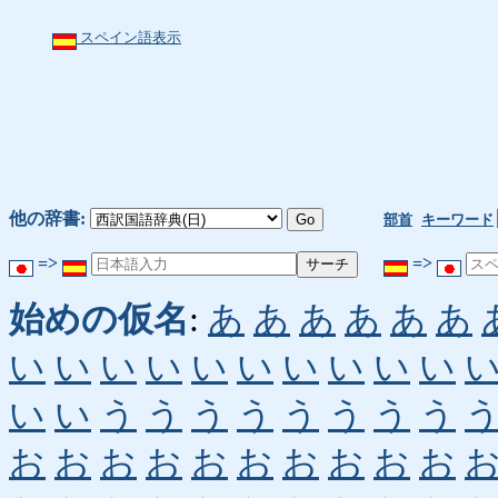
スペイン語表示
他の辞書:
部首
キーワード
=>
=>
始めの仮名
:
あ
あ
あ
あ
あ
あ
い
い
い
い
い
い
い
い
い
い
い
い
う
う
う
う
う
う
う
う
お
お
お
お
お
お
お
お
お
お