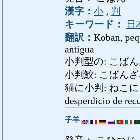
漢字：
小
,
判
キーワード：
日
翻訳：
Koban, peq
antigua
小判型の: こばんがたの
小判鮫: こばんざめ:
猫に小判: ねこにこばん: 
desperdicio de re
子羊