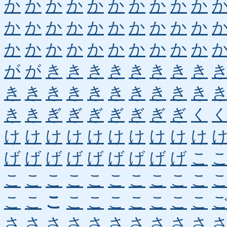
か
か
か
か
か
か
か
か
か
か
か
か
か
か
か
か
か
か
か
か
か
か
か
か
か
か
か
か
か
か
が
が
き
き
き
き
き
き
き
き
き
き
き
き
き
き
き
き
き
き
き
き
ぎ
ぎ
ぎ
ぎ
ぎ
ぎ
ぎ
く
け
け
け
け
け
け
け
け
け
け
げ
げ
げ
げ
げ
げ
げ
げ
げ
こ
こ
こ
こ
こ
こ
こ
こ
こ
こ
こ
こ
こ
こ
こ
こ
こ
こ
こ
こ
こ
さ
さ
さ
さ
さ
さ
さ
さ
さ
さ