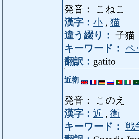
発音： こねこ
漢字：
小
,
猫
違う綴り：
子猫
キーワード：
ペ
翻訳：
gatito
近衛
発音： このえ
漢字：
近
,
衛
キーワード：
戦