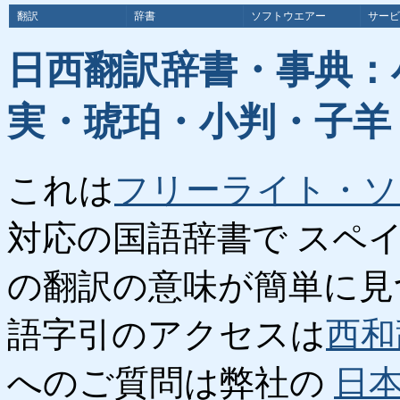
翻訳
辞書
ソフトウエアー
サービ
日西翻訳辞書・事典：
実・琥珀・小判・子羊
これは
フリーライト・ソ
対応の国語辞書で スペ
の翻訳の意味が簡単に見
語字引のアクセスは
西和
へのご質問は弊社の
日