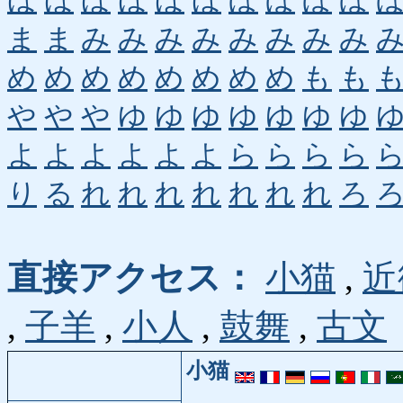
ほ
ほ
ほ
ほ
ほ
ほ
ぼ
ぼ
ぼ
ぼ
ま
ま
み
み
み
み
み
み
み
み
め
め
め
め
め
め
め
め
も
も
や
や
や
ゆ
ゆ
ゆ
ゆ
ゆ
ゆ
ゆ
よ
よ
よ
よ
よ
よ
ら
ら
ら
ら
り
る
れ
れ
れ
れ
れ
れ
れ
ろ
直接アクセス：
小猫
,
近
,
子羊
,
小人
,
鼓舞
,
古文
小猫