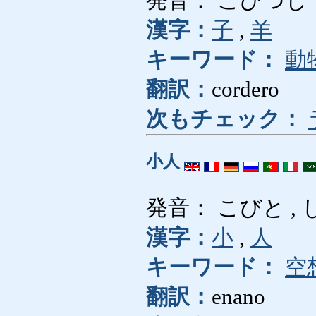
発音： こひつじ
漢字：
子
,
羊
キーワード：
動
翻訳：
cordero
次もチェック：
小人
発音： こびと ,
漢字：
小
,
人
キーワード：
空
翻訳：
enano