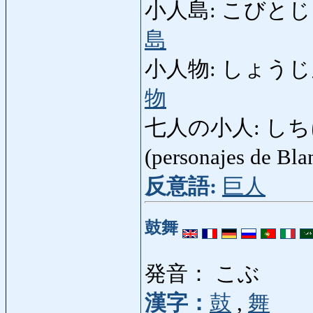
小人島: こびとじま: La 
島
小人物: しょうじんぶつ:
物
七人の小人: しちにん
(personajes de Bl
反意語:
巨人
鼓舞
発音： こぶ
漢字：
鼓
,
舞