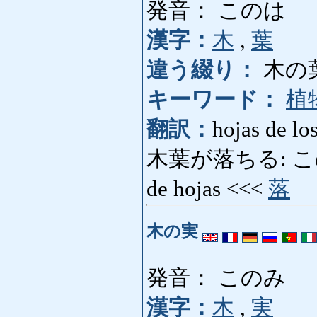
発音： このは
漢字：
木
,
葉
違う綴り：
木の
キーワード：
植
翻訳：
hojas de los
木葉が落ちる: このはがお
de hojas <<<
落
木の実
発音： このみ
漢字：
木
,
実