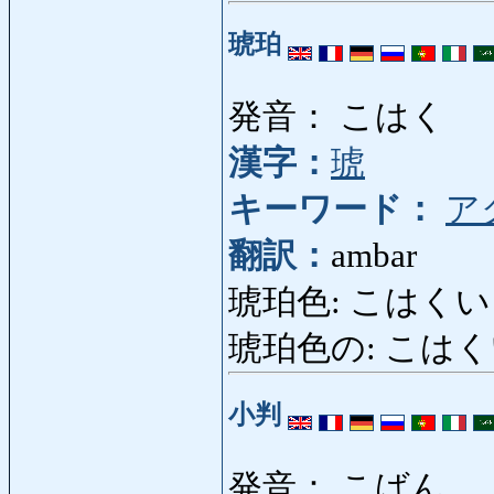
琥珀
発音： こはく
漢字：
琥
キーワード：
ア
翻訳：
ambar
琥珀色: こはくいろ: 
琥珀色の: こはくいろの
小判
発音： こばん