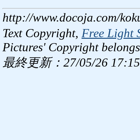
http://www.docoja.com/kok
Text Copyright,
Free Light 
Pictures' Copyright belongs
最終更新：27/05/26 17:15