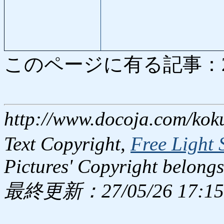
このページに有る記事：2616
http://www.docoja.com/kok
Text Copyright,
Free Light 
Pictures' Copyright belongs
最終更新：27/05/26 17:15