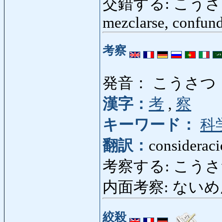
交錯する: こうさくする: 
mezclarse, confund
考察
発音： こうさつ
漢字：
考
,
察
キーワード：
科
翻訳：
consideraci
考察する: こうさつする: 
内面考察: ないめんこう
絞殺