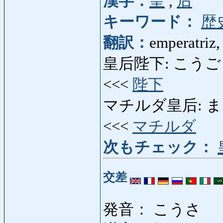
漢字：
皇
,
后
キーワード：
歴
翻訳：
emperatriz,
皇后陛下: こうごうへいか
<<<
陛下
マチルダ皇后: まちるだ
<<<
マチルダ
次もチェック：
交差
発音： こうさ