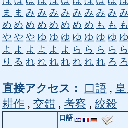
ほ
ほ
ほ
ほ
ほ
ほ
ぼ
ぼ
ぼ
ぼ
ま
ま
み
み
み
み
み
み
み
み
め
め
め
め
め
め
め
め
も
も
や
や
や
ゆ
ゆ
ゆ
ゆ
ゆ
ゆ
ゆ
よ
よ
よ
よ
よ
よ
ら
ら
ら
ら
り
る
れ
れ
れ
れ
れ
れ
れ
ろ
直接アクセス：
口語
,
皇
耕作
,
交錯
,
考察
,
絞殺
口語