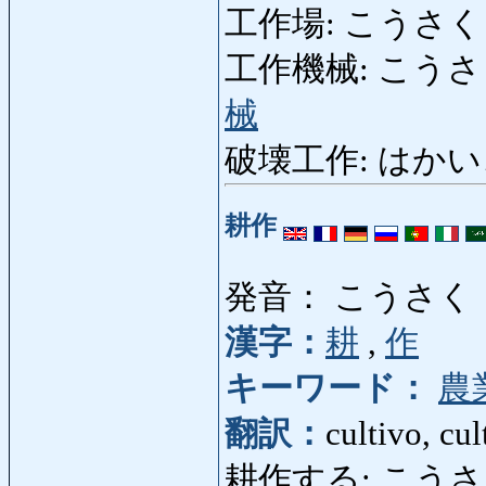
工作場: こうさくじょ
工作機械: こうさくきか
械
破壊工作: はかいこう
耕作
発音： こうさく
漢字：
耕
,
作
キーワード：
農
翻訳：
cultivo, cul
耕作する: こうさくす