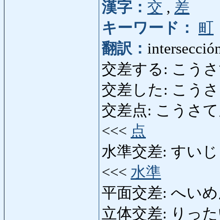
漢字：
交
,
差
キーワード：
町
翻訳：
intersecció
交差する: こうさする
交差した: こうさした
交差点: こうさてん: cru
<<<
点
水準交差: すいじゅんこう
<<<
水準
平面交差: へいめんこう
立体交差: りったいこうさ