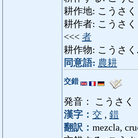
耕作地: こうさくち: tie
耕作者: こうさくしゃ: cu
<<<
者
耕作物: こうさくぶつ: 
同意語:
農耕
交錯
発音： こうさく
漢字：
交
,
錯
翻訳：
mezcla, cru