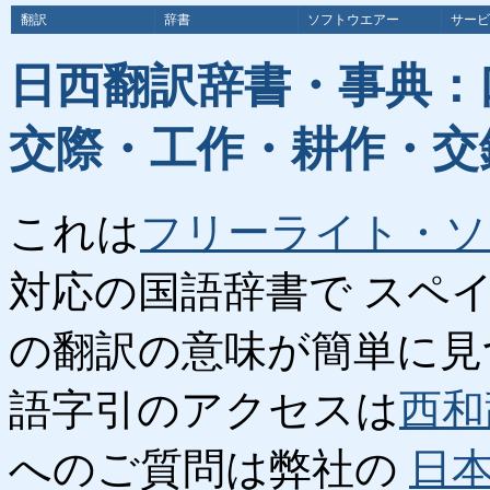
翻訳
辞書
ソフトウエアー
サービ
日西翻訳辞書・事典：
交際・工作・耕作・交
これは
フリーライト・ソ
対応の国語辞書で スペ
の翻訳の意味が簡単に見
語字引のアクセスは
西和
へのご質問は弊社の
日