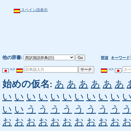
スペイン語表示
他の辞書:
部首
キーワード
=>
=>
始めの仮名
:
あ
あ
あ
あ
あ
あ
い
い
い
い
い
い
い
い
い
い
い
い
う
う
う
う
う
う
う
う
お
お
お
お
お
お
お
お
お
お