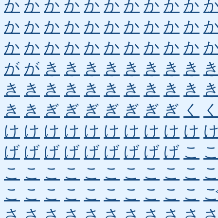
か
か
か
か
か
か
か
か
か
か
か
か
か
か
か
か
か
か
か
か
か
か
か
か
か
か
か
か
か
か
が
が
き
き
き
き
き
き
き
き
き
き
き
き
き
き
き
き
き
き
き
き
ぎ
ぎ
ぎ
ぎ
ぎ
ぎ
ぎ
く
け
け
け
け
け
け
け
け
け
け
げ
げ
げ
げ
げ
げ
げ
げ
げ
こ
こ
こ
こ
こ
こ
こ
こ
こ
こ
こ
こ
こ
こ
こ
こ
こ
こ
こ
こ
こ
さ
さ
さ
さ
さ
さ
さ
さ
さ
さ