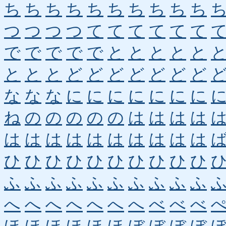
ち
ち
ち
ち
ち
ち
ち
ち
ち
ち
つ
つ
つ
つ
て
て
て
て
て
て
で
で
で
で
で
と
と
と
と
と
と
と
と
ど
ど
ど
ど
ど
ど
ど
な
な
な
に
に
に
に
に
に
に
ね
の
の
の
の
の
は
は
は
は
は
は
は
は
は
は
は
は
は
は
ひ
ひ
ひ
ひ
ひ
ひ
ひ
ひ
ひ
ひ
ふ
ふ
ふ
ふ
ふ
ふ
ふ
ふ
ふ
ふ
へ
へ
へ
へ
へ
へ
へ
べ
べ
べ