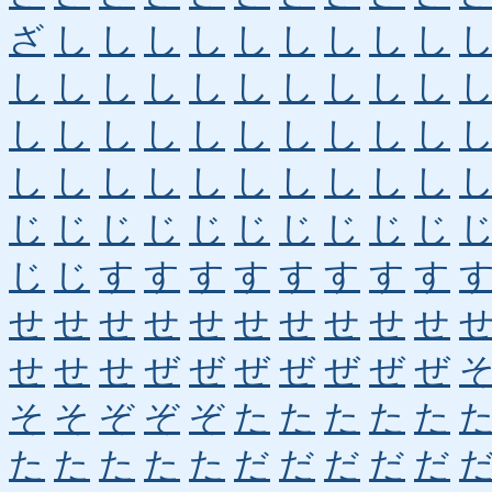
ざ
し
し
し
し
し
し
し
し
し
し
し
し
し
し
し
し
し
し
し
し
し
し
し
し
し
し
し
し
し
し
し
し
し
し
し
し
し
し
し
じ
じ
じ
じ
じ
じ
じ
じ
じ
じ
じ
じ
す
す
す
す
す
す
す
す
せ
せ
せ
せ
せ
せ
せ
せ
せ
せ
せ
せ
せ
ぜ
ぜ
ぜ
ぜ
ぜ
ぜ
ぜ
そ
そ
ぞ
ぞ
ぞ
た
た
た
た
た
た
た
た
た
た
だ
だ
だ
だ
だ