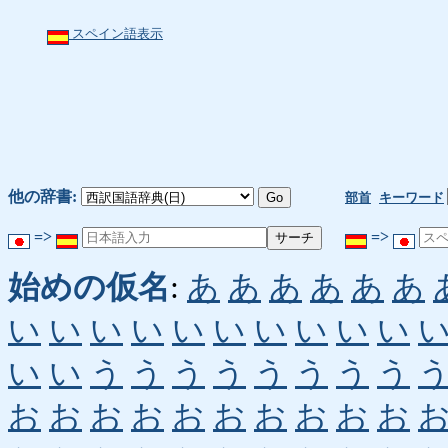
スペイン語表示
他の辞書:
部首
キーワード
=>
=>
始めの仮名
:
あ
あ
あ
あ
あ
あ
い
い
い
い
い
い
い
い
い
い
い
い
う
う
う
う
う
う
う
う
お
お
お
お
お
お
お
お
お
お