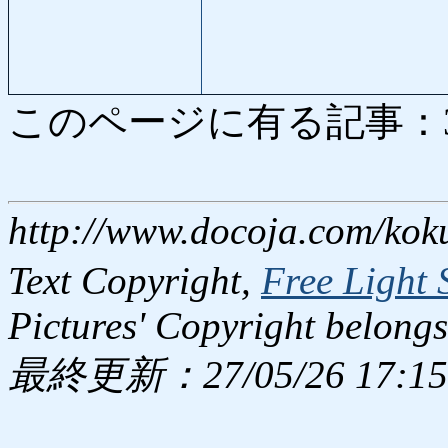
このページに有る記事：3307
http://www.docoja.com/kok
Text Copyright,
Free Light 
Pictures' Copyright belongs
最終更新：27/05/26 17:15