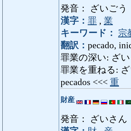
発音： ざいごう
漢字：
罪
,
業
キーワード：
宗
翻訳：
pecado, ini
罪業の深い: ざいごう
罪業を重ねる: ざいご
pecados <<<
重
財産
発音： ざいさん