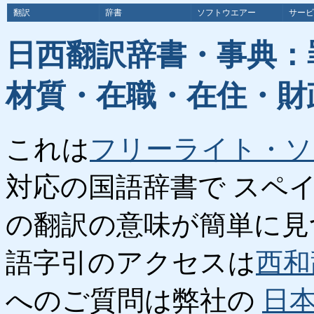
翻訳
辞書
ソフトウエアー
サービ
日西翻訳辞書・事典：
材質・在職・在住・財
これは
フリーライト・ソ
対応の国語辞書で スペ
の翻訳の意味が簡単に見
語字引のアクセスは
西和
へのご質問は弊社の
日