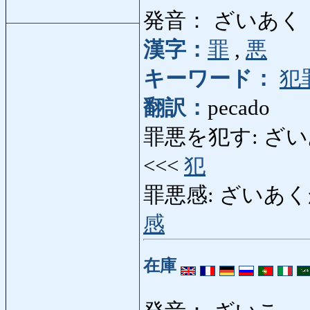
発音： ざいあく
漢字：
罪
,
悪
キーワード：
犯
翻訳：
pecado
罪悪を犯す: ざいあくを
<<<
犯
罪悪感: ざいあくかん: (
感
在庫