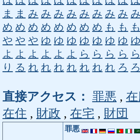
ほ
ほ
ほ
ほ
ほ
ほ
ぼ
ぼ
ぼ
ぼ
ま
ま
み
み
み
み
み
み
み
み
め
め
め
め
め
め
め
め
も
も
や
や
や
ゆ
ゆ
ゆ
ゆ
ゆ
ゆ
ゆ
よ
よ
よ
よ
よ
よ
ら
ら
ら
ら
り
る
れ
れ
れ
れ
れ
れ
れ
ろ
直接アクセス：
罪悪
,
在
在住
,
財政
,
在宅
,
財団
罪悪