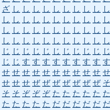
ざ
し
し
し
し
し
し
し
し
し
し
し
し
し
し
し
し
し
し
し
し
し
し
し
し
し
し
し
し
し
し
し
し
し
し
し
し
し
し
し
じ
じ
じ
じ
じ
じ
じ
じ
じ
じ
じ
じ
す
す
す
す
す
す
す
す
せ
せ
せ
せ
せ
せ
せ
せ
せ
せ
せ
せ
せ
ぜ
ぜ
ぜ
ぜ
ぜ
ぜ
ぜ
そ
そ
ぞ
ぞ
ぞ
た
た
た
た
た
た
た
た
た
た
だ
だ
だ
だ
だ