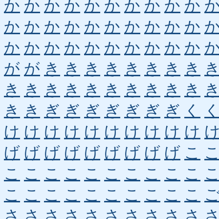
か
か
か
か
か
か
か
か
か
か
か
か
か
か
か
か
か
か
か
か
か
か
か
か
か
か
か
か
か
か
が
が
き
き
き
き
き
き
き
き
き
き
き
き
き
き
き
き
き
き
き
き
ぎ
ぎ
ぎ
ぎ
ぎ
ぎ
ぎ
く
け
け
け
け
け
け
け
け
け
け
げ
げ
げ
げ
げ
げ
げ
げ
げ
こ
こ
こ
こ
こ
こ
こ
こ
こ
こ
こ
こ
こ
こ
こ
こ
こ
こ
こ
こ
こ
さ
さ
さ
さ
さ
さ
さ
さ
さ
さ