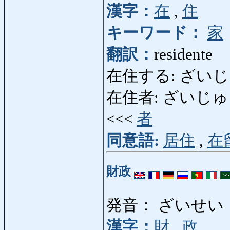
漢字：
在
,
住
キーワード：
家
翻訳：
residente
在住する: ざいじゅうす
在住者: ざいじゅうしゃ: 
<<<
者
同意語:
居住
,
在
財政
発音： ざいせい
漢字：
財
,
政