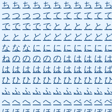
ち
ち
ち
ち
ち
ち
ち
ち
ち
ち
つ
つ
つ
つ
て
て
て
て
て
て
で
で
で
で
で
と
と
と
と
と
と
と
と
ど
ど
ど
ど
ど
ど
ど
な
な
な
に
に
に
に
に
に
に
ね
の
の
の
の
の
は
は
は
は
は
は
は
は
は
は
は
は
は
は
ひ
ひ
ひ
ひ
ひ
ひ
ひ
ひ
ひ
ひ
ふ
ふ
ふ
ふ
ふ
ふ
ふ
ふ
ふ
ふ
へ
へ
へ
へ
へ
へ
へ
べ
べ
べ