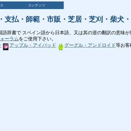
ス
コンテンツ
・支払・師範・市販・芝居・芝刈・柴犬・
国語辞書で スペイン語から日本語、又は其の逆の翻訳の意味が
ォーラム
をご使用下さい。
ン
アップル・アイパッド
グーグル・アンドロイド
等お客