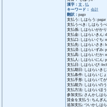
漢字：
支
,
払
キーワード：
会計
翻訳：
pago
支払う: しはらう: pagar
支払うべき: しはらうべき: 
支払係: しはらいがかり: ca
支払金: しはらいきん: dine
支払口: しはらいぐち: mostr
支払先: しはらいさき: benef
支払済: しはらいずみ: pag
支払高: しはらいだか: monto 
支払人: しはらいにん: pagad
支払日: しはらいび: fecha 
支払期日: しはらいきじつ: fech
支払条件: しはらいじょうけん: 
支払手形: しはらいてがた: fact
支払能力: しはらいのうりょく
支払方法: しはらいほうほう: fo
参加支払: さんかしはらい: pag
賃金を支払う: ちんぎんをしはらう
追加支払: ついかしはらい: pa