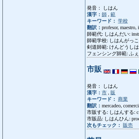
発音： しはん
漢字：
師
,
範
キーワード：
学校
翻訳：
profesor, maestro, 
師範代: しはんだい: instruct
師範学校: しはんがっこう: es
剣道師範: けんどうしはん: ma
フェンシング師範: ふぇんしんぐ
市販
発音： しはん
漢字：
市
,
販
キーワード：
商業
翻訳：
mercadeo, comercia
市販する: しはんする: comerci
市販品: しはんひん: producto 
次もチェック：
販売