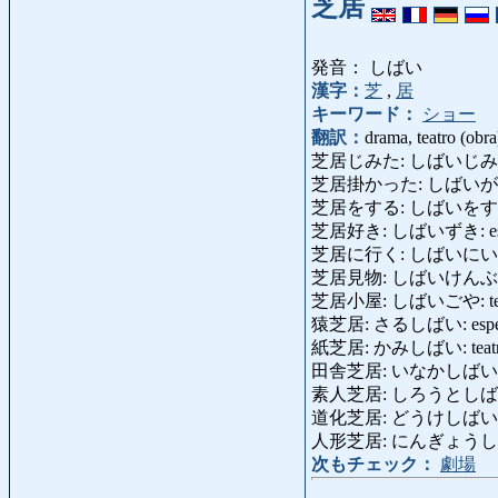
芝居
発音： しばい
漢字：
芝
,
居
キーワード：
ショー
翻訳：
drama, teatro (obra
芝居じみた: しばいじみた: tea
芝居掛かった: しばいが
芝居をする: しばいをする: rep
芝居好き: しばいずき: espectado
芝居に行く: しばいにいく: ir
芝居見物: しばいけんぶつ: ir al 
芝居小屋: しばいごや: tea
猿芝居: さるしばい: espectác
紙芝居: かみしばい: teatro c
田舎芝居: いなかしばい: teatr
素人芝居: しろうとしばい: tea
道化芝居: どうけしばい: fa
人形芝居: にんぎょうしばい: es
次もチェック：
劇場