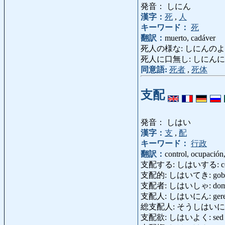
発音： しにん
漢字：
死
,
人
キーワード：
死
翻訳：
muerto, cadáver
死人の様な: しにんのような: fant
死人に口無し: しにんにくちなし: 
同意語:
死者
,
死体
支配
発音： しはい
漢字：
支
,
配
キーワード：
行政
翻訳：
control, ocupación
支配する: しはいする: controla
支配的: しはいてき: goberna
支配者: しはいしゃ: dominad
支配人: しはいにん: geren
総支配人: そうしはいにん: ge
支配欲: しはいよく: sed de po