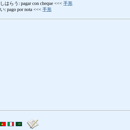
: pagar con cheque <<<
手形
go por nota <<<
手形