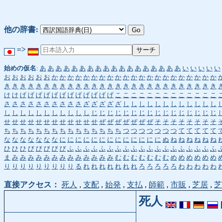
他の辞書:
=>
始めの仮名
:
あ
あ
あ
あ
あ
あ
あ
あ
あ
あ
あ
あ
あ
あ
あ
あ
あ
あ
い
い
い
い
い
お
お
お
お
お
お
か
か
か
か
か
か
か
か
か
か
か
か
か
か
か
か
か
か
か
か
か
き
き
き
き
き
き
き
き
き
き
き
き
き
き
き
き
き
き
き
き
き
き
き
き
き
き
き
け
け
げ
げ
げ
げ
げ
げ
げ
げ
げ
げ
げ
げ
こ
こ
こ
こ
こ
こ
こ
こ
こ
こ
こ
こ
こ
さ
さ
さ
さ
さ
さ
さ
さ
さ
さ
ざ
ざ
ざ
ざ
ざ
し
し
し
し
し
し
し
し
し
し
し
し
し
し
し
し
し
し
し
し
し
し
し
じ
じ
じ
じ
じ
じ
じ
じ
じ
じ
じ
じ
じ
じ
じ
じ
せ
せ
せ
せ
せ
せ
せ
せ
せ
せ
せ
せ
ぜ
ぜ
ぜ
ぜ
ぜ
ぜ
ぜ
そ
そ
そ
そ
そ
そ
そ
そ
ち
ち
ち
ち
ち
ち
ち
ち
ち
ち
ち
ち
ち
ち
ち
つ
つ
つ
つ
つ
つ
つ
て
て
て
て
て
な
な
な
な
な
な
な
に
に
に
に
に
に
に
に
に
に
に
に
に
ぬ
ね
ね
ね
ね
ね
ね
ひ
ひ
ひ
び
び
び
び
び
ふ
ふ
ふ
ふ
ふ
ふ
ふ
ふ
ふ
ふ
ふ
ふ
ふ
ふ
ふ
ふ
ふ
ふ
ふ
ま
み
み
み
み
み
み
み
み
み
み
み
み
み
む
む
む
む
む
む
む
め
め
め
め
め
め
り
り
り
り
り
り
り
り
り
る
れ
れ
れ
れ
れ
れ
れ
ろ
ろ
ろ
ろ
ろ
わ
わ
わ
わ
わ
直接アクセス：
死人
,
支配
,
始発
,
支払
,
師範
,
市販
,
芝居
,
芝
死人