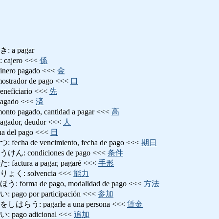
a pagar
jero <<<
係
ro pagado <<<
金
ador de pago <<<
口
iciario <<<
先
ado <<<
済
pagado, cantidad a pagar <<<
高
or, deudor <<<
人
del pago <<<
日
a de vencimiento, fecha de pago <<<
期日
condiciones de pago <<<
条件
ura a pagar, pagaré <<<
手形
: solvencia <<<
能力
rma de pago, modalidad de pago <<<
方法
o por participación <<<
参加
: pagarle a una persona <<<
賃金
go adicional <<<
追加