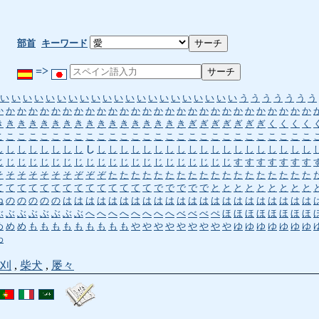
部首
キーワード
=>
い
い
い
い
い
い
い
い
い
い
い
い
い
い
い
い
い
い
い
い
い
う
う
う
う
う
う
う
か
か
か
か
か
か
か
か
か
か
か
か
か
か
か
か
か
か
か
か
か
か
か
か
か
か
か
か
き
き
き
き
き
き
き
き
き
き
き
き
き
き
き
き
き
ぎ
ぎ
ぎ
ぎ
ぎ
ぎ
ぎ
く
く
く
く
こ
こ
こ
こ
こ
こ
こ
こ
こ
こ
こ
こ
こ
こ
こ
こ
こ
こ
こ
こ
こ
こ
こ
こ
こ
こ
こ
こ
し
し
し
し
し
し
し
し
し
し
し
し
し
し
し
し
し
し
し
し
し
し
し
し
し
し
し
し
じ
じ
じ
じ
じ
じ
じ
じ
じ
じ
じ
じ
じ
じ
じ
じ
じ
じ
じ
じ
じ
す
す
す
す
す
す
す
そ
そ
そ
そ
そ
そ
そ
ぞ
ぞ
ぞ
た
た
た
た
た
た
た
た
た
た
た
た
た
た
た
た
た
た
て
て
て
て
て
て
て
て
て
て
て
て
て
て
で
で
で
で
で
と
と
と
と
と
と
と
と
と
ね
の
の
の
の
の
は
は
は
は
は
は
は
は
は
は
は
は
は
は
は
は
は
は
は
は
は
は
ぶ
ぶ
ぶ
ぶ
ぶ
ぶ
ぶ
ぶ
へ
へ
へ
へ
へ
へ
へ
へ
べ
べ
べ
ぺ
ほ
ほ
ほ
ほ
ほ
ほ
ほ
ほ
め
め
め
も
も
も
も
も
も
も
も
も
や
や
や
や
や
や
や
や
や
ゆ
ゆ
ゆ
ゆ
ゆ
ゆ
ゆ
わ
刈
,
柴犬
,
屡々