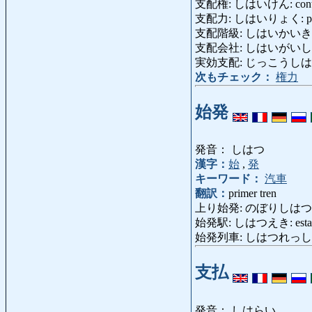
支配権: しはいけん: control
支配力: しはいりょく: poder 
支配階級: しはいかいきゅう: c
支配会社: しはいがいしゃ: so
実効支配: じっこうしはい: con
次もチェック：
権力
始発
発音： しはつ
漢字：
始
,
発
キーワード：
汽車
翻訳：
primer tren
上り始発: のぼりしはつ: prime
始発駅: しはつえき: estación 
始発列車: しはつれっしゃ: el
支払
発音： しはらい