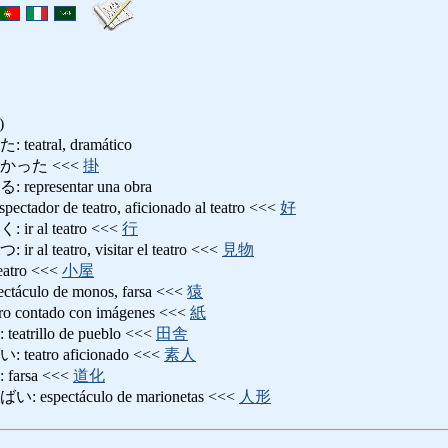
)
tral, dramático
かった <<<
掛
resentar una obra
r de teatro, aficionado al teatro <<<
好
 al teatro <<<
行
teatro, visitar el teatro <<<
見物
tro <<<
小屋
ulo de monos, farsa <<<
猿
ontado con imágenes <<<
紙
illo de pueblo <<<
田舎
tro aficionado <<<
素人
rsa <<<
道化
pectáculo de marionetas <<<
人形