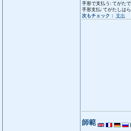
手形で支払う: てがたでしはらう
手形支払: てがたしはらい: pa
次もチェック：
支出
師範