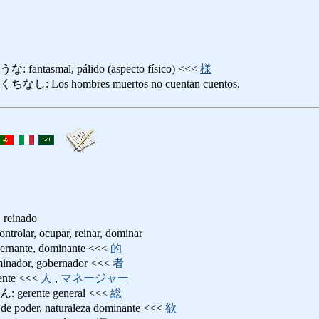
asmal, pálido (aspecto físico) <<<
様
Los hombres muertos no cuentan cuentos.
, reinado
r, ocupar, reinar, dominar
nte, dominante <<<
的
or, gobernador <<<
者
te <<<
人
,
マネージャー
rente general <<<
総
der, naturaleza dominante <<<
欲