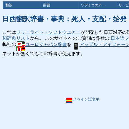
翻訳
辞書
ソフトウエアー
サービ
日西翻訳辞書・事典：死人・支配・始発
これは
フリーライト・ソフトウエアー
が開発した日西対応の
和辞典リスト
から。 このサイトへのご質問は弊社の
日本語フ
弊社の
ユーロジャパン辞書
を
アップル・アイフォー
ネットが無くてもこの辞書が使えます。
スペイン語表示