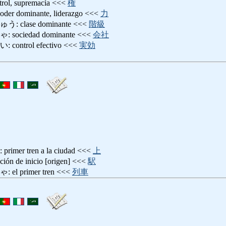
, supremacía <<<
権
dominante, liderazgo <<<
力
lase dominante <<<
階級
ciedad dominante <<<
会社
trol efectivo <<<
実効
r tren a la ciudad <<<
上
de inicio [origen] <<<
駅
 primer tren <<<
列車