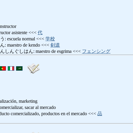
instructor
or asistente <<<
代
cuela normal <<<
学校
estro de kendo <<<
剣道
しはん: maestro de esgrima <<<
フェンシング
lización, marketing
alizar, sacar al mercado
comercializado, productos en el mercado <<<
品