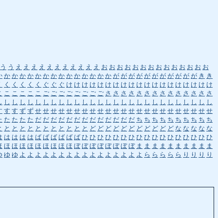
う
う
え
え
え
え
え
え
え
え
え
え
え
お
お
お
お
お
お
お
お
お
お
お
お
お
お
か
か
か
か
か
か
か
か
か
か
か
か
か
か
か
が
が
が
が
が
が
が
が
が
が
が
き
き
く
く
く
く
く
く
ぐ
ぐ
ぐ
け
け
け
け
け
け
け
け
け
け
け
け
け
け
け
け
け
け
け
こ
こ
こ
こ
こ
こ
ご
ご
ご
ご
ご
ご
ご
ご
さ
さ
さ
さ
さ
さ
さ
さ
さ
さ
さ
さ
さ
さ
し
し
し
し
し
し
し
し
し
し
し
し
し
し
し
し
し
し
し
し
し
し
し
し
し
し
し
し
す
す
す
ず
ず
せ
せ
せ
せ
せ
せ
せ
せ
せ
せ
せ
せ
せ
せ
せ
せ
せ
せ
せ
せ
せ
せ
せ
た
た
た
た
た
だ
だ
だ
だ
だ
だ
だ
だ
だ
だ
だ
だ
だ
ち
ち
ち
ち
ち
ち
ち
ち
ち
ち
と
と
と
と
と
と
と
と
と
と
と
と
ど
ど
ど
ど
ど
ど
ど
ど
ど
ど
ど
な
な
な
な
な
は
は
は
は
は
ば
ば
ば
ば
ば
ば
ひ
ひ
ひ
ひ
ひ
ひ
ひ
ひ
ひ
ひ
ひ
ひ
ひ
ひ
ひ
ひ
ひ
ほ
ほ
ほ
ほ
ほ
ほ
ほ
ほ
ほ
ほ
ぼ
ぼ
ぼ
ぼ
ぼ
ぼ
ぼ
ぼ
ま
ま
ま
ま
ま
ま
ま
ま
ま
ま
ゆ
ゆ
ゆ
よ
よ
よ
よ
よ
よ
よ
よ
よ
よ
よ
よ
よ
よ
よ
よ
ら
ら
ら
ら
ら
り
り
り
り