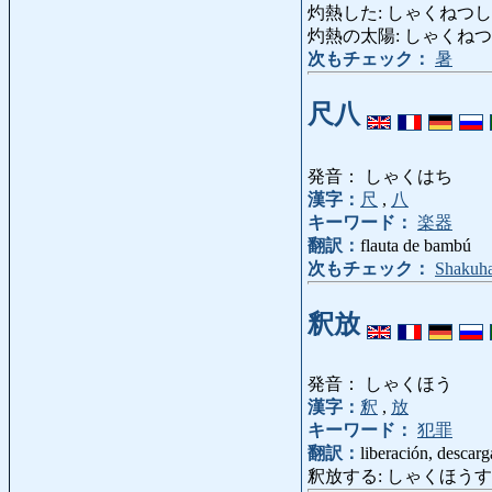
灼熱した: しゃくねつ
灼熱の太陽: しゃくねつのたいよ
次もチェック：
暑
尺八
発音： しゃくはち
漢字：
尺
,
八
キーワード：
楽器
翻訳：
flauta de bambú
次もチェック：
Shakuha
釈放
発音： しゃくほう
漢字：
釈
,
放
キーワード：
犯罪
翻訳：
liberación, descarg
釈放する: しゃくほうする: poner 