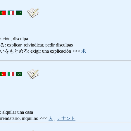
cación, disculpa
ar, reivindicar, pedir disculpas
る: exigir una explicación <<<
求
ilar una casa
tario, inquilino <<<
人
,
テナント