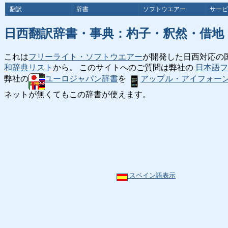
翻訳
辞書
ソフトウエアー
サービ
日西翻訳辞書・事典：杓子・釈然・借地
これは
フリーライト・ソフトウエアー
が開発した日西対応の
和辞典リスト
から。 このサイトへのご質問は弊社の
日本語フ
弊社の
ユーロジャパン辞書
を
アップル・アイフォー
ネットが無くてもこの辞書が使えます。
スペイン語表示