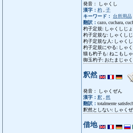
発音： しゃくし
漢字：
杓
,
子
キーワード：
台所用品
翻訳：
cazo, cuchara, cu
杓子定規: しゃくしじょうぎ: pe
杓子定規な: しゃくしじょうぎな
杓子定規な人: しゃくしじょ
杓子定規にやる: しゃくしじょうぎにや
猫も杓子も: ねこもしゃくしも: t
御玉杓子: おたまじゃくし: ren
釈然
発音： しゃくぜん
漢字：
釈
,
然
翻訳：
totalmente satisfe
釈然としない: しゃくぜんとしない
借地