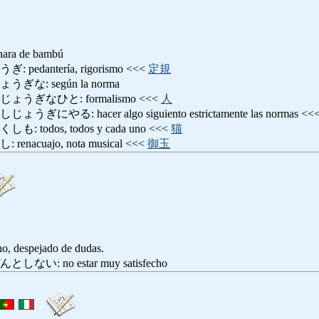
chara de bambú
dantería, rigorismo <<<
定規
: según la norma
うぎなひと: formalismo <<<
人
る: hacer algo siguiento estrictamente las normas <<
odos, todos y cada uno <<<
猫
acuajo, nota musical <<<
御玉
cho, despejado de dudas.
: no estar muy satisfecho