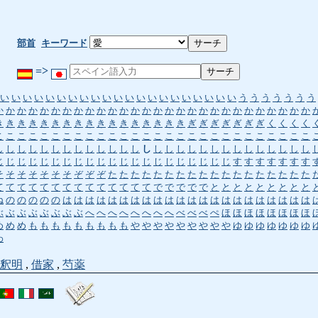
部首
キーワード
=>
い
い
い
い
い
い
い
い
い
い
い
い
い
い
い
い
い
い
い
い
い
う
う
う
う
う
う
う
か
か
か
か
か
か
か
か
か
か
か
か
か
か
か
か
か
か
か
か
か
か
か
か
か
か
か
か
き
き
き
き
き
き
き
き
き
き
き
き
き
き
き
き
き
ぎ
ぎ
ぎ
ぎ
ぎ
ぎ
ぎ
く
く
く
く
こ
こ
こ
こ
こ
こ
こ
こ
こ
こ
こ
こ
こ
こ
こ
こ
こ
こ
こ
こ
こ
こ
こ
こ
こ
こ
こ
こ
し
し
し
し
し
し
し
し
し
し
し
し
し
し
し
し
し
し
し
し
し
し
し
し
し
し
し
し
じ
じ
じ
じ
じ
じ
じ
じ
じ
じ
じ
じ
じ
じ
じ
じ
じ
じ
じ
じ
じ
す
す
す
す
す
す
す
そ
そ
そ
そ
そ
そ
そ
ぞ
ぞ
ぞ
た
た
た
た
た
た
た
た
た
た
た
た
た
た
た
た
た
た
て
て
て
て
て
て
て
て
て
て
て
て
て
て
で
で
で
で
で
と
と
と
と
と
と
と
と
と
ね
の
の
の
の
の
は
は
は
は
は
は
は
は
は
は
は
は
は
は
は
は
は
は
は
は
は
は
ぶ
ぶ
ぶ
ぶ
ぶ
ぶ
ぶ
ぶ
へ
へ
へ
へ
へ
へ
へ
へ
べ
べ
べ
ぺ
ほ
ほ
ほ
ほ
ほ
ほ
ほ
ほ
め
め
め
も
も
も
も
も
も
も
も
も
や
や
や
や
や
や
や
や
や
ゆ
ゆ
ゆ
ゆ
ゆ
ゆ
ゆ
わ
釈明
,
借家
,
芍薬