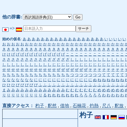
他の辞書:
=>
始めの仮名
:
あ
あ
あ
あ
あ
あ
あ
あ
あ
あ
あ
あ
あ
あ
あ
あ
あ
あ
い
い
い
い
い
お
お
お
お
お
お
か
か
か
か
か
か
か
か
か
か
か
か
か
か
か
か
か
か
か
か
か
き
き
き
き
き
き
き
き
き
き
き
き
き
き
き
き
き
き
き
き
き
き
き
き
き
き
き
け
け
げ
げ
げ
げ
げ
げ
げ
げ
げ
げ
げ
げ
こ
こ
こ
こ
こ
こ
こ
こ
こ
こ
こ
こ
こ
さ
さ
さ
さ
さ
さ
さ
さ
さ
さ
ざ
ざ
ざ
ざ
ざ
し
し
し
し
し
し
し
し
し
し
し
し
し
し
し
し
し
し
し
し
し
し
し
じ
じ
じ
じ
じ
じ
じ
じ
じ
じ
じ
じ
じ
じ
じ
じ
せ
せ
せ
せ
せ
せ
せ
せ
せ
せ
せ
せ
ぜ
ぜ
ぜ
ぜ
ぜ
ぜ
ぜ
そ
そ
そ
そ
そ
そ
そ
そ
ち
ち
ち
ち
ち
ち
ち
ち
ち
ち
ち
ち
ち
ち
ち
つ
つ
つ
つ
つ
つ
つ
て
て
て
て
て
な
な
な
な
な
な
な
に
に
に
に
に
に
に
に
に
に
に
に
に
ぬ
ね
ね
ね
ね
ね
ね
ひ
ひ
ひ
び
び
び
び
び
ふ
ふ
ふ
ふ
ふ
ふ
ふ
ふ
ふ
ふ
ふ
ふ
ふ
ふ
ふ
ふ
ふ
ふ
ふ
ま
み
み
み
み
み
み
み
み
み
み
み
み
み
む
む
む
む
む
む
む
め
め
め
め
め
め
り
り
り
り
り
り
り
り
り
る
れ
れ
れ
れ
れ
れ
れ
ろ
ろ
ろ
ろ
ろ
わ
わ
わ
わ
わ
直接アクセス：
杓子
,
釈然
,
借地
,
石楠花
,
灼熱
,
尺八
,
釈放
,
杓子