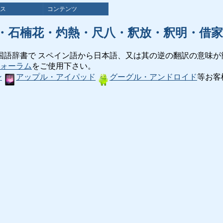
ス
コンテンツ
・石楠花・灼熱・尺八・釈放・釈明・借家
国語辞書で スペイン語から日本語、又は其の逆の翻訳の意味が
ォーラム
をご使用下さい。
ン
アップル・アイパッド
グーグル・アンドロイド
等お客