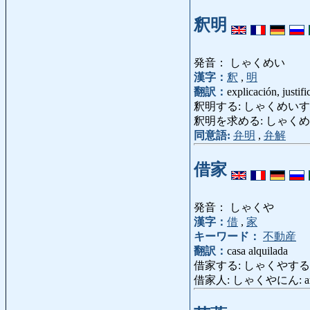
釈明
発音： しゃくめい
漢字：
釈
,
明
翻訳：
explicación, justifi
釈明する: しゃくめいする: explic
釈明を求める: しゃくめいをもとめ
同意語:
弁明
,
弁解
借家
発音： しゃくや
漢字：
借
,
家
キーワード：
不動産
翻訳：
casa alquilada
借家する: しゃくやする: alqu
借家人: しゃくやにん: arrenda