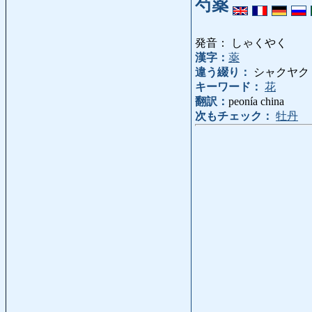
芍薬
発音： しゃくやく
漢字：
薬
違う綴り：
シャクヤク
キーワード：
花
翻訳：
peonía china
次もチェック：
牡丹