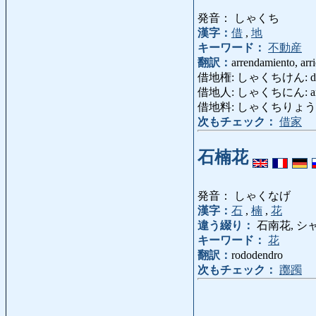
発音： しゃくち
漢字：
借
,
地
キーワード：
不動産
翻訳：
arrendamiento, arri
借地権: しゃくちけん: derec
借地人: しゃくちにん: arren
借地料: しゃくちりょう: al
次もチェック：
借家
石楠花
発音： しゃくなげ
漢字：
石
,
楠
,
花
違う綴り：
石南花, シ
キーワード：
花
翻訳：
rododendro
次もチェック：
躑躅