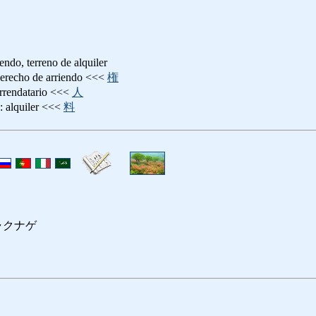
endo, terreno de alquiler
ho de arriendo <<<
権
datario <<<
人
quiler <<<
料
ャクナゲ