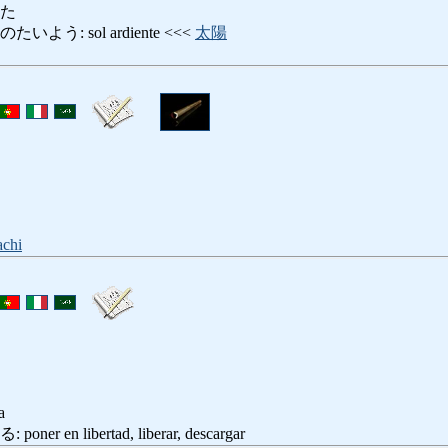
した
う: sol ardiente <<<
太陽
chi
a
en libertad, liberar, descargar