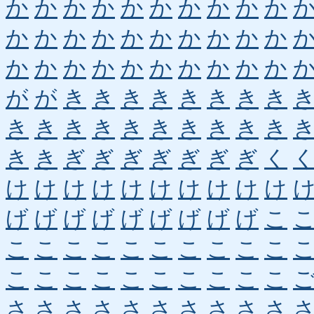
か
か
か
か
か
か
か
か
か
か
か
か
か
か
か
か
か
か
か
か
か
か
か
か
か
か
か
か
か
か
が
が
き
き
き
き
き
き
き
き
き
き
き
き
き
き
き
き
き
き
き
き
ぎ
ぎ
ぎ
ぎ
ぎ
ぎ
ぎ
く
け
け
け
け
け
け
け
け
け
け
げ
げ
げ
げ
げ
げ
げ
げ
げ
こ
こ
こ
こ
こ
こ
こ
こ
こ
こ
こ
こ
こ
こ
こ
こ
こ
こ
こ
こ
こ
さ
さ
さ
さ
さ
さ
さ
さ
さ
さ