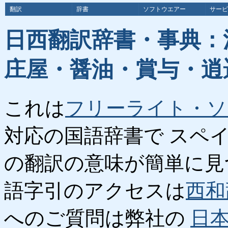
翻訳
辞書
ソフトウエアー
サービ
日西翻訳辞書・事典：
庄屋・醤油・賞与・逍
これは
フリーライト・ソ
対応の国語辞書で スペ
の翻訳の意味が簡単に見
語字引のアクセスは
西和
へのご質問は弊社の
日