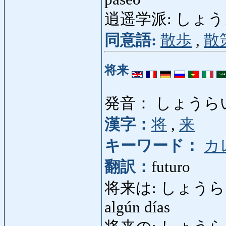
逍遥学派: しょうようがく
同意語:
散歩
,
散
将来
発音： しょうら
漢字：
将
,
来
キーワード：
カ
翻訳：
futuro
将来は: しょうらいは: en
algún días