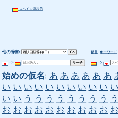
スペイン語表示
他の辞書:
部首
キーワード
=>
=>
始めの仮名
:
あ
あ
あ
あ
あ
あ
い
い
い
い
い
い
い
い
い
い
い
い
う
う
う
う
う
う
う
う
お
お
お
お
お
お
お
お
お
お