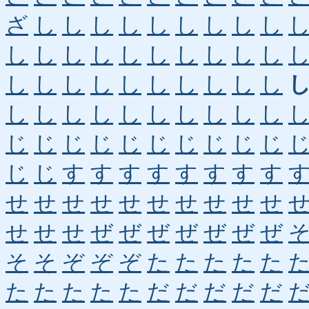
ざ
し
し
し
し
し
し
し
し
し
し
し
し
し
し
し
し
し
し
し
し
し
し
し
し
し
し
し
し
し
し
し
し
し
し
し
し
し
し
し
じ
じ
じ
じ
じ
じ
じ
じ
じ
じ
じ
じ
す
す
す
す
す
す
す
す
せ
せ
せ
せ
せ
せ
せ
せ
せ
せ
せ
せ
せ
ぜ
ぜ
ぜ
ぜ
ぜ
ぜ
ぜ
そ
そ
ぞ
ぞ
ぞ
た
た
た
た
た
た
た
た
た
た
だ
だ
だ
だ
だ