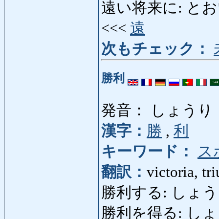
遠い将来に: とおいしょ
<<<
遠
次もチェック：
勝利
発音： しょうり
漢字：
勝
,
利
キーワード：
ス
翻訳：
victoria, tr
勝利する: しょうりする:
勝利を得る: しょ