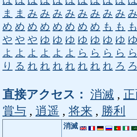
ほ
ほ
ほ
ほ
ほ
ほ
ぼ
ぼ
ぼ
ぼ
ま
ま
み
み
み
み
み
み
み
み
め
め
め
め
め
め
め
め
も
も
や
や
や
ゆ
ゆ
ゆ
ゆ
ゆ
ゆ
ゆ
よ
よ
よ
よ
よ
よ
ら
ら
ら
ら
り
る
れ
れ
れ
れ
れ
れ
れ
ろ
直接アクセス：
消滅
,
正
賞与
,
逍遥
,
将来
,
勝利
消滅