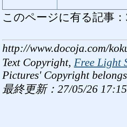
このページに有る記事：3905
http://www.docoja.com/kok
Text Copyright,
Free Light 
Pictures' Copyright belongs
最終更新：27/05/26 17:15