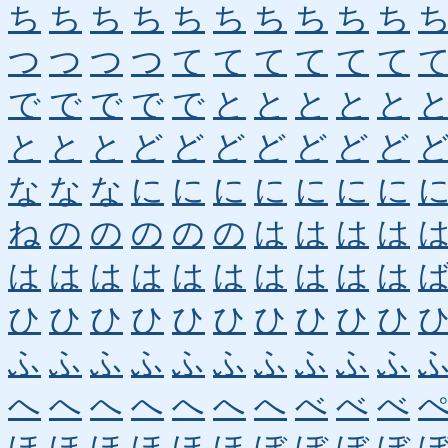
ち
ち
ち
ち
ち
ち
ち
ち
ち
ち
つ
つ
つ
つ
て
て
て
て
て
て
で
で
で
で
で
と
と
と
と
と
と
と
と
ど
ど
ど
ど
ど
ど
ど
な
な
な
に
に
に
に
に
に
に
ね
の
の
の
の
の
は
は
は
は
は
は
は
は
は
は
は
は
は
は
ひ
ひ
ひ
ひ
ひ
ひ
ひ
ひ
ひ
ひ
ふ
ふ
ふ
ふ
ふ
ふ
ふ
ふ
ふ
ふ
へ
へ
へ
へ
へ
へ
へ
べ
べ
べ