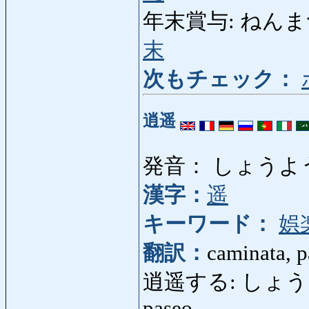
年末賞与: ねんまつしょ
末
次もチェック：
逍遥
発音： しょうよ
漢字：
遥
キーワード：
娯
翻訳：
caminata, 
逍遥する: しょうようする
paseo