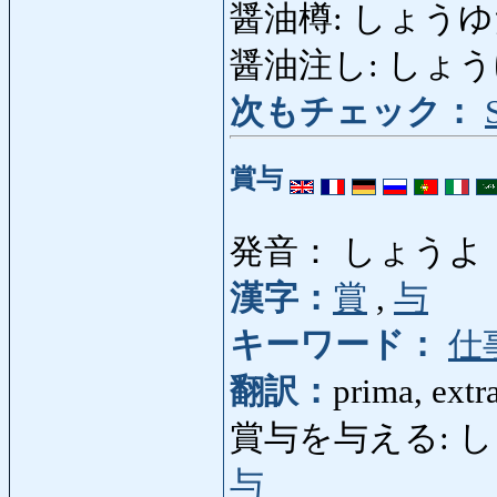
醤油樽: しょうゆだる: b
醤油注し: しょうゆざし:
次もチェック：
賞与
発音： しょうよ
漢字：
賞
,
与
キーワード：
仕
翻訳：
prima, extr
賞与を与える: しょう
与