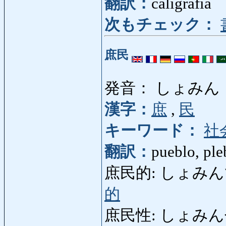
翻訳：
caligrafía
次もチェック：
庶民
発音： しょみん
漢字：
庶
,
民
キーワード：
社
翻訳：
pueblo, ple
庶民的: しょみんてき: p
的
庶民性: しょみんせい: