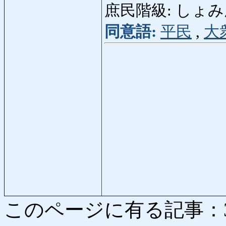
庶民階級: しょみんかい
同意語:
平民
,
大
このページに有る記事：3975