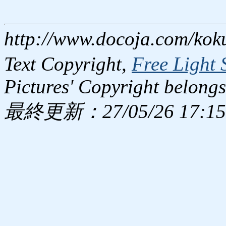
http://www.docoja.com/kok
Text Copyright,
Free Light 
Pictures' Copyright belongs
最終更新：27/05/26 17:15