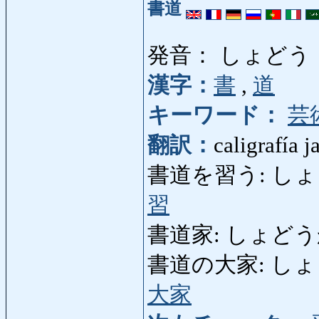
書道
発音： しょどう
漢字：
書
,
道
キーワード：
芸
翻訳：
caligrafía 
書道を習う: しょどうを
習
書道家: しょどうか: 
書道の大家: しょどうの
大家