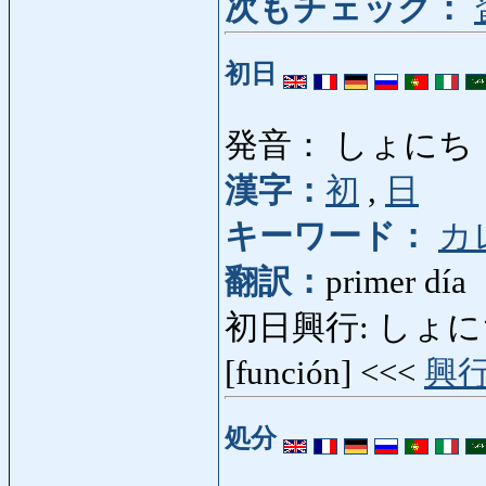
次もチェック：
初日
発音： しょにち
漢字：
初
,
日
キーワード：
カ
翻訳：
primer día
初日興行: しょにちこう
[función] <<<
興
処分