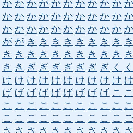
か
か
か
か
か
か
か
か
か
か
か
か
か
か
か
か
か
か
か
か
か
か
か
か
か
か
か
か
か
か
が
が
き
き
き
き
き
き
き
き
き
き
き
き
き
き
き
き
き
き
き
き
ぎ
ぎ
ぎ
ぎ
ぎ
ぎ
ぎ
く
け
け
け
け
け
け
け
け
け
け
げ
げ
げ
げ
げ
げ
げ
げ
げ
こ
こ
こ
こ
こ
こ
こ
こ
こ
こ
こ
こ
こ
こ
こ
こ
こ
こ
こ
こ
こ
さ
さ
さ
さ
さ
さ
さ
さ
さ
さ