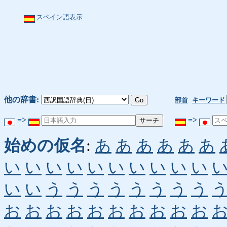
スペイン語表示
他の辞書:
部首
キーワード
=>
=>
始めの仮名
:
あ
あ
あ
あ
あ
あ
い
い
い
い
い
い
い
い
い
い
い
い
う
う
う
う
う
う
う
う
お
お
お
お
お
お
お
お
お
お