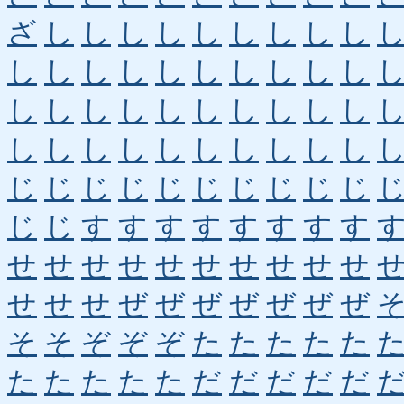
ざ
し
し
し
し
し
し
し
し
し
し
し
し
し
し
し
し
し
し
し
し
し
し
し
し
し
し
し
し
し
し
し
し
し
し
し
し
し
し
し
じ
じ
じ
じ
じ
じ
じ
じ
じ
じ
じ
じ
す
す
す
す
す
す
す
す
せ
せ
せ
せ
せ
せ
せ
せ
せ
せ
せ
せ
せ
ぜ
ぜ
ぜ
ぜ
ぜ
ぜ
ぜ
そ
そ
ぞ
ぞ
ぞ
た
た
た
た
た
た
た
た
た
た
だ
だ
だ
だ
だ