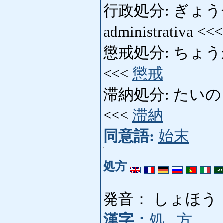
行政処分: ぎょうせいし
administrativa <<
懲戒処分: ちょうかいしょ
<<<
懲戒
滞納処分: たいのうしょぶ
<<<
滞納
同意語:
始末
処方
発音： しょほう
漢字：
処
,
方