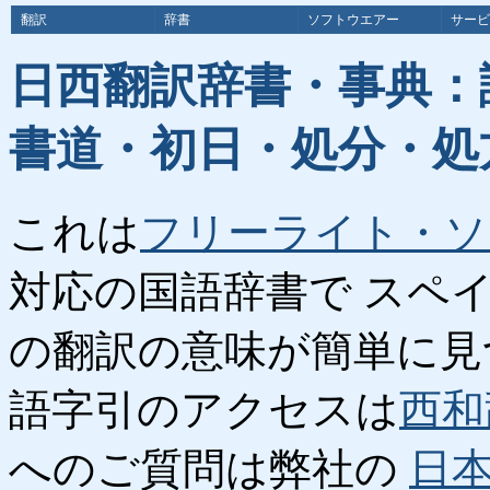
翻訳
辞書
ソフトウエアー
サービ
日西翻訳辞書・事典：
書道・初日・処分・処
これは
フリーライト・ソ
対応の国語辞書で スペ
の翻訳の意味が簡単に見
語字引のアクセスは
西和
へのご質問は弊社の
日