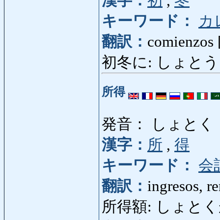
漢字：
初
,
冬
キーワード：
カ
翻訳：
comienzos [
初冬に: しょとうに: a p
所得
発音： しょとく
漢字：
所
,
得
キーワード：
会
翻訳：
ingresos, re
所得額: しょとくがく: i