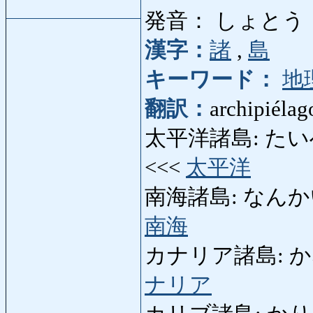
発音： しょとう
漢字：
諸
,
島
キーワード：
地
翻訳：
archipiélag
太平洋諸島: たいへいよ
<<<
太平洋
南海諸島: なんかいしょと
南海
カナリア諸島: かなりあ
ナリア