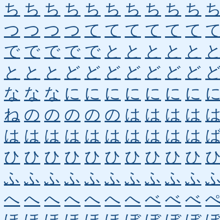
ち
ち
ち
ち
ち
ち
ち
ち
ち
ち
つ
つ
つ
つ
て
て
て
て
て
て
で
で
で
で
で
と
と
と
と
と
と
と
と
ど
ど
ど
ど
ど
ど
ど
な
な
な
に
に
に
に
に
に
に
ね
の
の
の
の
の
は
は
は
は
は
は
は
は
は
は
は
は
は
は
ひ
ひ
ひ
ひ
ひ
ひ
ひ
ひ
ひ
ひ
ふ
ふ
ふ
ふ
ふ
ふ
ふ
ふ
ふ
ふ
へ
へ
へ
へ
へ
へ
へ
べ
べ
べ