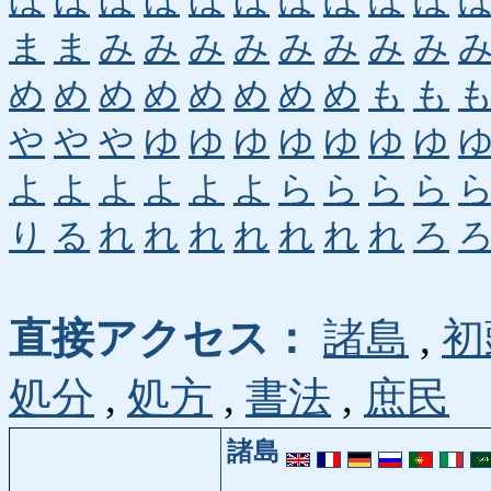
ほ
ほ
ほ
ほ
ほ
ほ
ぼ
ぼ
ぼ
ぼ
ま
ま
み
み
み
み
み
み
み
み
め
め
め
め
め
め
め
め
も
も
や
や
や
ゆ
ゆ
ゆ
ゆ
ゆ
ゆ
ゆ
よ
よ
よ
よ
よ
よ
ら
ら
ら
ら
り
る
れ
れ
れ
れ
れ
れ
れ
ろ
直接アクセス：
諸島
,
初
処分
,
処方
,
書法
,
庶民
諸島