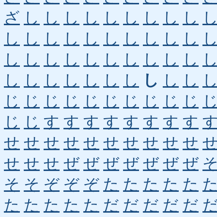
ざ
し
し
し
し
し
し
し
し
し
し
し
し
し
し
し
し
し
し
し
し
し
し
し
し
し
し
し
し
し
し
し
し
し
し
し
し
し
し
し
じ
じ
じ
じ
じ
じ
じ
じ
じ
じ
じ
じ
す
す
す
す
す
す
す
す
せ
せ
せ
せ
せ
せ
せ
せ
せ
せ
せ
せ
せ
ぜ
ぜ
ぜ
ぜ
ぜ
ぜ
ぜ
そ
そ
ぞ
ぞ
ぞ
た
た
た
た
た
た
た
た
た
た
だ
だ
だ
だ
だ