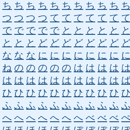
ち
ち
ち
ち
ち
ち
ち
ち
ち
ち
つ
つ
つ
つ
て
て
て
て
て
て
で
で
で
で
で
と
と
と
と
と
と
と
と
ど
ど
ど
ど
ど
ど
ど
な
な
な
に
に
に
に
に
に
に
ね
の
の
の
の
の
は
は
は
は
は
は
は
は
は
は
は
は
は
は
ひ
ひ
ひ
ひ
ひ
ひ
ひ
ひ
ひ
ひ
ふ
ふ
ふ
ふ
ふ
ふ
ふ
ふ
ふ
ふ
へ
へ
へ
へ
へ
へ
へ
べ
べ
べ