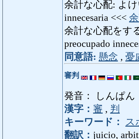
余計な心配: よけいな
innecesaria <<<
余
余計な心配をする:
preocupado innec
同意語:
懸念
,
憂
審判
発音： しんぱん
漢字：
審
,
判
キーワード：
ス
翻訳：
juicio, arbit