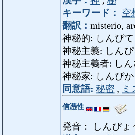
漢字：
神
,
秘
キーワード：
空
翻訳：
misterio, a
神秘的: しんぴてき: 
神秘主義: しんぴしゅぎ
神秘主義者: しんぴし
神秘家: しんぴか 
同意語:
秘密
,
ミ
信憑性
発音： しんぴょ