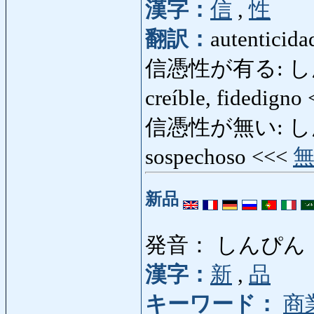
漢字：
信
,
性
翻訳：
autenticida
信憑性が有る: しん
creíble, fidedigno
信憑性が無い: しん
sospechoso <<<
新品
発音： しんぴん
漢字：
新
,
品
キーワード：
商