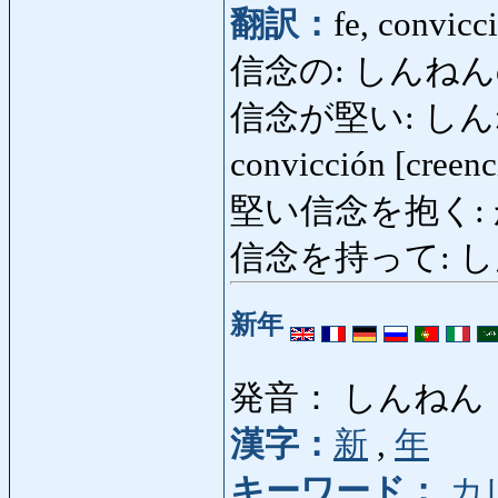
翻訳：
fe, convicc
信念の: しんねんの:
信念が堅い: しんねんが
convicción [creen
堅い信念を抱く:
信念を持って: しん
新年
発音： しんねん
漢字：
新
,
年
キーワード：
カ