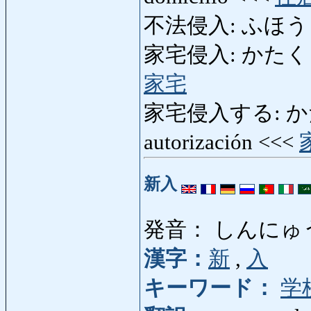
不法侵入: ふほうしん
家宅侵入: かたくしんにゅ
家宅
家宅侵入する: かた
autorización <<<
新入
発音： しんにゅ
漢字：
新
,
入
キーワード：
学