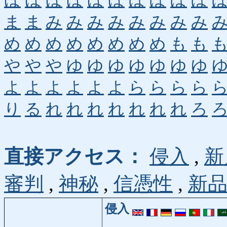
ほ
ほ
ほ
ほ
ほ
ほ
ぼ
ぼ
ぼ
ぼ
ま
ま
み
み
み
み
み
み
み
み
め
め
め
め
め
め
め
め
も
も
や
や
や
ゆ
ゆ
ゆ
ゆ
ゆ
ゆ
ゆ
よ
よ
よ
よ
よ
よ
ら
ら
ら
ら
り
る
れ
れ
れ
れ
れ
れ
れ
ろ
直接アクセス：
侵入
,
新
審判
,
神秘
,
信憑性
,
新
侵入