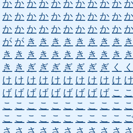
か
か
か
か
か
か
か
か
か
か
か
か
か
か
か
か
か
か
か
か
か
か
か
か
か
か
か
か
か
か
が
が
き
き
き
き
き
き
き
き
き
き
き
き
き
き
き
き
き
き
き
き
ぎ
ぎ
ぎ
ぎ
ぎ
ぎ
ぎ
く
け
け
け
け
け
け
け
け
け
け
げ
げ
げ
げ
げ
げ
げ
げ
げ
こ
こ
こ
こ
こ
こ
こ
こ
こ
こ
こ
こ
こ
こ
こ
こ
こ
こ
こ
こ
こ
さ
さ
さ
さ
さ
さ
さ
さ
さ
さ