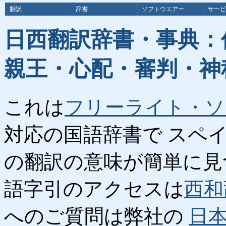
翻訳
辞書
ソフトウエアー
サービ
日西翻訳辞書・事典：
親王・心配・審判・神
これは
フリーライト・ソ
対応の国語辞書で スペ
の翻訳の意味が簡単に見
語字引のアクセスは
西和
へのご質問は弊社の
日