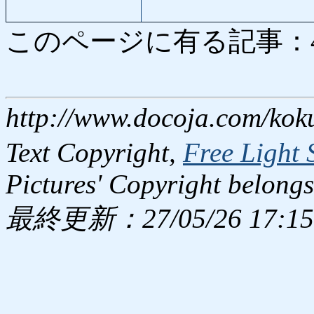
このページに有る記事：4105
http://www.docoja.com/kok
Text Copyright,
Free Light 
Pictures' Copyright belongs
最終更新：27/05/26 17:15