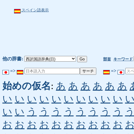
スペイン語表示
他の辞書:
部首
キーワード
=>
=>
始めの仮名
:
あ
あ
あ
あ
あ
あ
い
い
い
い
い
い
い
い
い
い
い
い
う
う
う
う
う
う
う
う
お
お
お
お
お
お
お
お
お
お