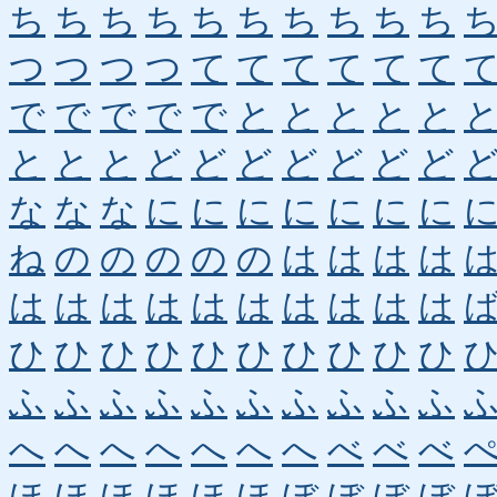
ち
ち
ち
ち
ち
ち
ち
ち
ち
ち
つ
つ
つ
つ
て
て
て
て
て
て
で
で
で
で
で
と
と
と
と
と
と
と
と
ど
ど
ど
ど
ど
ど
ど
な
な
な
に
に
に
に
に
に
に
ね
の
の
の
の
の
は
は
は
は
は
は
は
は
は
は
は
は
は
は
ひ
ひ
ひ
ひ
ひ
ひ
ひ
ひ
ひ
ひ
ふ
ふ
ふ
ふ
ふ
ふ
ふ
ふ
ふ
ふ
へ
へ
へ
へ
へ
へ
へ
べ
べ
べ