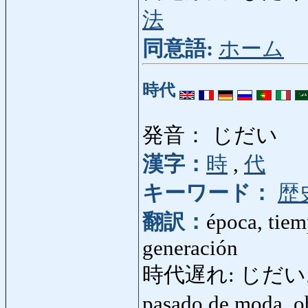
法
同意語:
ホーム
時代
発音： じだい
漢字：
時
,
代
キーワード：
歴
翻訳：
época, tiem
generación
時代遅れ: じだいおくれ: 
pasado de moda, o