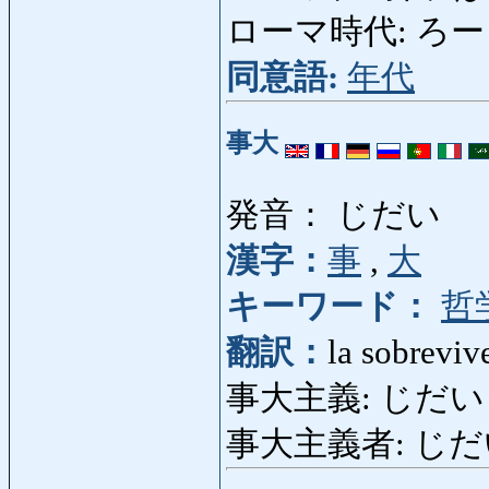
ローマ時代: ろーまじ
同意語:
年代
事大
発音： じだい
漢字：
事
,
大
キーワード：
哲
翻訳：
la sobreviv
事大主義: じだいしゅぎ
事大主義者: じだい