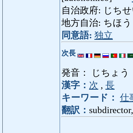
自治政府: じちせいふ: 
地方自治: ちほうじち: 
同意語:
独立
次長
発音： じちょう
漢字：
次
,
長
キーワード：
仕
翻訳：
subdirector