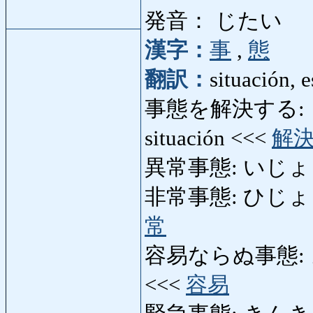
発音： じたい
漢字：
事
,
態
翻訳：
situación, 
事態を解決する: じ
situación <<<
解
異常事態: いじょうじた
非常事態: ひじょうじたい
常
容易ならぬ事態: よう
<<<
容易