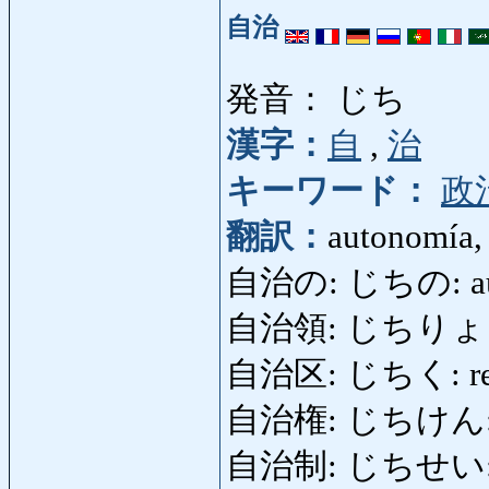
自治
発音： じち
漢字：
自
,
治
キーワード：
政
翻訳：
autonomía,
自治の: じちの: aut
自治領: じちりょう: 
自治区: じちく: reg
自治権: じちけん: der
自治制: じちせい: a