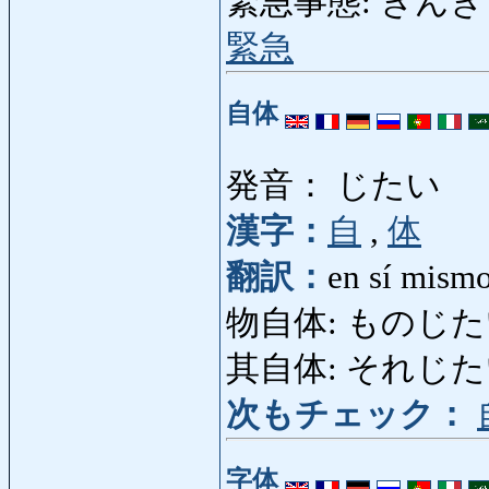
緊急事態: きんきゅうじた
緊急
自体
発音： じたい
漢字：
自
,
体
翻訳：
en sí mism
物自体: ものじたい: l
其自体: それじたい: 
次もチェック：
字体