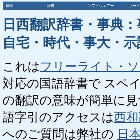
翻訳
辞書
ソフトウエアー
サービ
日西翻訳辞書・事典：
自宅・時代・事大・示
これは
フリーライト・ソ
対応の国語辞書で スペ
の翻訳の意味が簡単に見
語字引のアクセスは
西和
へのご質問は弊社の
日