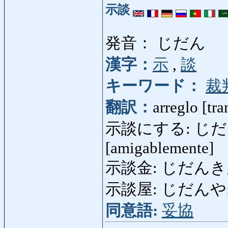
示談
発音： じだん
漢字：
示
,
談
キーワード：
裁
翻訳：
arreglo [tr
示談にする: じだんにする
[amigablemente]
示談金: じだんきん: 
示談屋: じだんや: med
同意語:
妥協