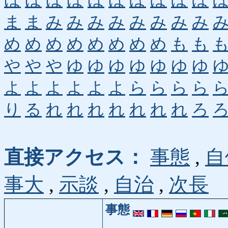
ほ
ほ
ほ
ほ
ほ
ほ
ぼ
ぼ
ぼ
ぼ
ま
ま
み
み
み
み
み
み
み
み
め
め
め
め
め
め
め
め
も
も
や
や
や
ゆ
ゆ
ゆ
ゆ
ゆ
ゆ
ゆ
よ
よ
よ
よ
よ
よ
ら
ら
ら
ら
り
る
れ
れ
れ
れ
れ
れ
れ
ろ
直接アクセス：
事態
,
自
事大
,
示談
,
自治
,
次長
事態