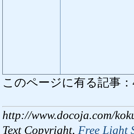
このページに有る記事：4202
http://www.docoja.com/kok
Text Copyright,
Free Light 