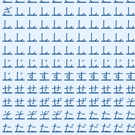
ざ
し
し
し
し
し
し
し
し
し
し
し
し
し
し
し
し
し
し
し
し
し
し
し
し
し
し
し
し
し
し
し
し
し
し
し
し
し
し
し
じ
じ
じ
じ
じ
じ
じ
じ
じ
じ
じ
じ
す
す
す
す
す
す
す
す
せ
せ
せ
せ
せ
せ
せ
せ
せ
せ
せ
せ
せ
ぜ
ぜ
ぜ
ぜ
ぜ
ぜ
ぜ
そ
そ
ぞ
ぞ
ぞ
た
た
た
た
た
た
た
た
た
た
だ
だ
だ
だ
だ