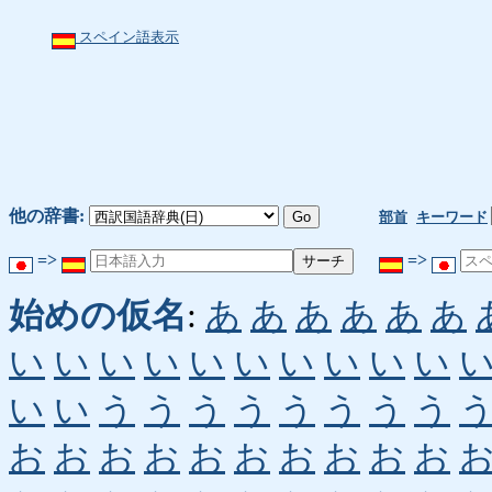
スペイン語表示
他の辞書:
部首
キーワード
=>
=>
始めの仮名
:
あ
あ
あ
あ
あ
あ
い
い
い
い
い
い
い
い
い
い
い
い
う
う
う
う
う
う
う
う
お
お
お
お
お
お
お
お
お
お