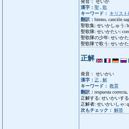
発音： せいか
漢字：
聖
,
歌
キーワード：
キリスト
翻訳：
himno, canción sa
聖歌集: せいかしゅう: him
聖歌隊: せいかたい: coro
聖歌隊の少年: せいかたいの
聖歌隊で歌う: せいかたいでうたう
正解
発音： せいかい
漢字：
正
,
解
キーワード：
教育
翻訳：
respuesta correcta, 
正解する: せいかいする: responde
正解者: せいかいしゃ: quien 
次もチェック：
解答