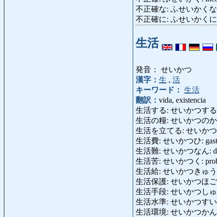
不正確な: ふせいかくな: inexa
不正確に: ふせいかくに: inexa
生活
発音： せいかつ
漢字：
生
,
活
キーワード：
生活
翻訳：
vida, existencia
生活する: せいかつする: v
生活の糧: せいかつのかて: los
生活を立てる: せいかつをたてる: 
生活費: せいかつひ: gastos bá
生活難: せいかつなん: dificul
生活苦: せいかつく: problem
生活給: せいかつきゅう: gastos
生活保護: せいかつほご: segu
生活手段: せいかつしゅだん:
生活水準: せいかつすいじゅん: 
生活環境: せいかつかんきょう: