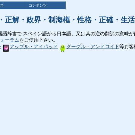
ス
コンテンツ
・正解・政界・制海権・性格・正確・生活
国語辞書で スペイン語から日本語、又は其の逆の翻訳の意味が
ォーラム
をご使用下さい。
ン
アップル・アイパッド
グーグル・アンドロイド
等お客