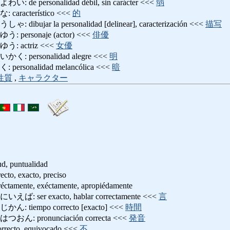
 personalidad débil, sin carácter <<<
弱
racterístico <<<
的
jar la personalidad [delinear], caracterización <<<
描写
ersonaje (actor) <<<
俳優
 actriz <<<
女優
personalidad alegre <<<
明
sonalidad melancólica <<<
暗
性質
,
キャラクター
ud, puntualidad
, exacto, preciso
ente, exéctamente, apropiédamente
er exacto, hablar correctamente <<<
言
iempo correcto [exacto] <<<
時間
 pronunciación correcta <<<
発音
cto, equivocado <<<
不