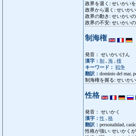
政界を退く: せいかいをしりぞく: r
政界から退く: せいか
政界の動き: せいかいのうごき: 
政界の不安: せいかいのふあん: 
制海権
発音： せいかいけん
漢字：
制
,
海
,
権
キーワード：
戦争
翻訳：
dominio del mar, p
制海権を握る: せいかいけんをにぎる:
性格
発音： せいかく
漢字：
性
,
格
翻訳：
personalidad, carác
性格が強い: せいかくがつよい: 