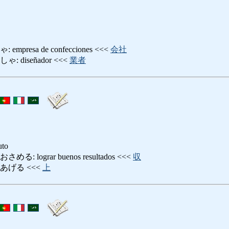
resa de confecciones <<<
会社
diseñador <<<
業者
uto
lograr buenos resultados <<<
収
あげる <<<
上