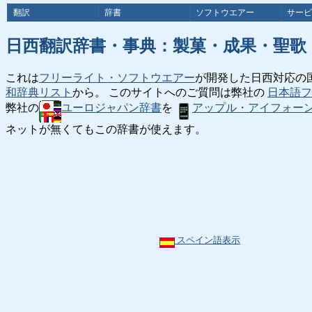
翻訳
辞書
ソフトウエアー
サービ
日西翻訳辞書・事典：製菓・成果・聖歌
これは
フリーライト・ソフトウエアー
が開発した日西対応の
和辞典リスト
から。 このサイトへのご質問は弊社の
日本語フ
弊社の
ユーロジャパン辞書
を
アップル・アイフォー
ネットが無くてもこの辞書が使えます。
スペイン語表示