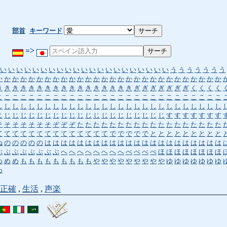
部首
キーワード
=>
い
い
い
い
い
い
い
い
い
い
い
い
い
い
い
い
い
い
い
い
い
う
う
う
う
う
う
う
か
か
か
か
か
か
か
か
か
か
か
か
か
か
か
か
か
か
か
か
か
か
か
か
か
か
か
か
き
き
き
き
き
き
き
き
き
き
き
き
き
き
き
き
き
ぎ
ぎ
ぎ
ぎ
ぎ
ぎ
ぎ
く
く
く
く
こ
こ
こ
こ
こ
こ
こ
こ
こ
こ
こ
こ
こ
こ
こ
こ
こ
こ
こ
こ
こ
こ
こ
こ
こ
こ
こ
こ
し
し
し
し
し
し
し
し
し
し
し
し
し
し
し
し
し
し
し
し
し
し
し
し
し
し
し
し
じ
じ
じ
じ
じ
じ
じ
じ
じ
じ
じ
じ
じ
じ
じ
じ
じ
じ
じ
じ
じ
す
す
す
す
す
す
す
そ
そ
そ
そ
そ
そ
そ
ぞ
ぞ
ぞ
た
た
た
た
た
た
た
た
た
た
た
た
た
た
た
た
た
た
て
て
て
て
て
て
て
て
て
て
て
て
て
て
で
で
で
で
で
と
と
と
と
と
と
と
と
と
ね
の
の
の
の
の
は
は
は
は
は
は
は
は
は
は
は
は
は
は
は
は
は
は
は
は
は
は
ぶ
ぶ
ぶ
ぶ
ぶ
ぶ
ぶ
ぶ
へ
へ
へ
へ
へ
へ
へ
へ
べ
べ
べ
ぺ
ほ
ほ
ほ
ほ
ほ
ほ
ほ
ほ
め
め
め
も
も
も
も
も
も
も
も
も
や
や
や
や
や
や
や
や
や
ゆ
ゆ
ゆ
ゆ
ゆ
ゆ
ゆ
わ
正確
,
生活
,
声楽