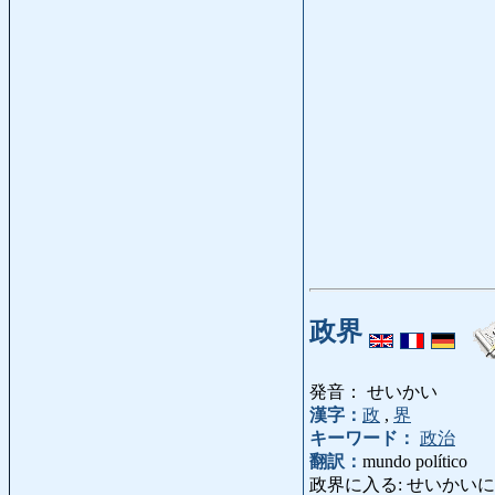
政界
発音： せいかい
漢字：
政
,
界
キーワード：
政治
翻訳：
mundo político
政界に入る: せいかいにはいる: m