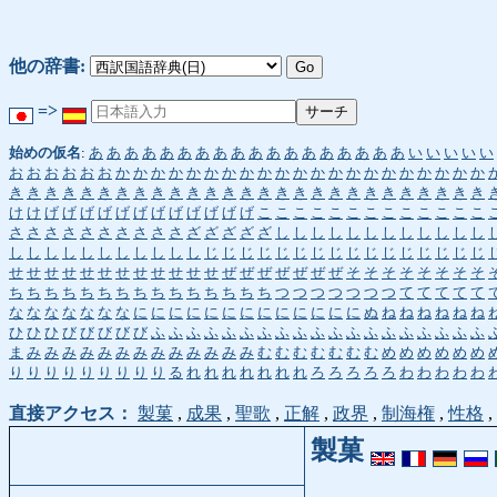
他の辞書:
=>
始めの仮名
:
あ
あ
あ
あ
あ
あ
あ
あ
あ
あ
あ
あ
あ
あ
あ
あ
あ
あ
い
い
い
い
い
お
お
お
お
お
お
か
か
か
か
か
か
か
か
か
か
か
か
か
か
か
か
か
か
か
か
か
き
き
き
き
き
き
き
き
き
き
き
き
き
き
き
き
き
き
き
き
き
き
き
き
き
き
き
け
け
げ
げ
げ
げ
げ
げ
げ
げ
げ
げ
げ
げ
こ
こ
こ
こ
こ
こ
こ
こ
こ
こ
こ
こ
こ
さ
さ
さ
さ
さ
さ
さ
さ
さ
さ
ざ
ざ
ざ
ざ
ざ
し
し
し
し
し
し
し
し
し
し
し
し
し
し
し
し
し
し
し
し
し
し
し
じ
じ
じ
じ
じ
じ
じ
じ
じ
じ
じ
じ
じ
じ
じ
じ
せ
せ
せ
せ
せ
せ
せ
せ
せ
せ
せ
せ
ぜ
ぜ
ぜ
ぜ
ぜ
ぜ
ぜ
そ
そ
そ
そ
そ
そ
そ
そ
ち
ち
ち
ち
ち
ち
ち
ち
ち
ち
ち
ち
ち
ち
ち
つ
つ
つ
つ
つ
つ
つ
て
て
て
て
て
な
な
な
な
な
な
な
に
に
に
に
に
に
に
に
に
に
に
に
に
ぬ
ね
ね
ね
ね
ね
ね
ひ
ひ
ひ
び
び
び
び
び
ふ
ふ
ふ
ふ
ふ
ふ
ふ
ふ
ふ
ふ
ふ
ふ
ふ
ふ
ふ
ふ
ふ
ふ
ふ
ま
み
み
み
み
み
み
み
み
み
み
み
み
み
む
む
む
む
む
む
む
め
め
め
め
め
め
り
り
り
り
り
り
り
り
り
る
れ
れ
れ
れ
れ
れ
れ
ろ
ろ
ろ
ろ
ろ
わ
わ
わ
わ
わ
直接アクセス：
製菓
,
成果
,
聖歌
,
正解
,
政界
,
制海権
,
性格
,
製菓