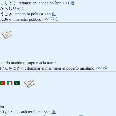
etirarse de la vida política <<<
退
いからしりぞく
tendencia política <<<
動
malestar político <<<
不安
oderío marítimo, supremacía naval
 dominar el mar, tener el poderío marítimo <<<
握
ter
de carácter fuerte <<<
強