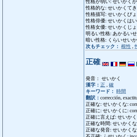
性格が弱い: せいかくがよわい: de
性格的な: せいかくてきな: ca
性格描写: せいかくびょうしゃ: dibu
性格俳優: せいかくはいゆう: p
性格女優: せいかくじょゆう:
明るい性格: あかるいせいかく: 
暗い性格: くらいせいかく: per
次もチェック：
根性
,
正確
発音： せいかく
漢字：
正
,
確
キーワード：
時間
翻訳：
corrección, exactit
正確な: せいかくな: correcto
正確に: せいかくに: corréctam
正確に言えば: せいかくにいえば: s
正確な時間: せいかくなじかん: t
正確な発音: せいかくなはつおん:
不正確: ふせいかく: incorre