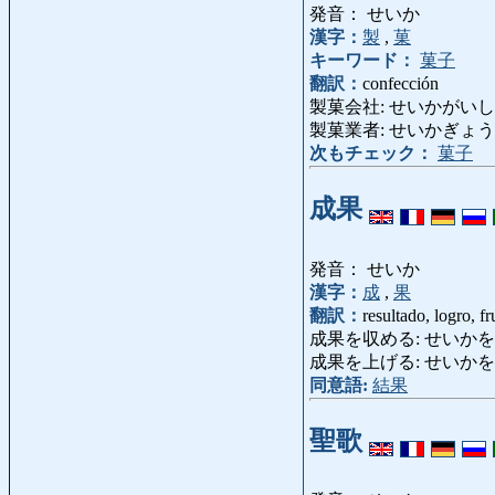
発音： せいか
漢字：
製
,
菓
キーワード：
菓子
翻訳：
confección
製菓会社: せいかがいしゃ: emp
製菓業者: せいかぎょうしゃ: 
次もチェック：
菓子
成果
発音： せいか
漢字：
成
,
果
翻訳：
resultado, logro, fr
成果を収める: せいかをおさめる: 
成果を上げる: せいかを
同意語:
結果
聖歌