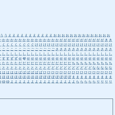
う
う
え
え
え
え
え
え
え
え
え
え
え
お
お
お
お
お
お
お
お
お
お
お
お
お
お
か
か
か
か
か
か
か
か
か
か
か
か
か
か
か
が
が
が
が
が
が
が
が
が
が
が
き
き
く
く
く
く
く
く
ぐ
ぐ
ぐ
け
け
け
け
け
け
け
け
け
け
け
け
け
け
け
け
け
け
け
こ
こ
こ
こ
こ
こ
ご
ご
ご
ご
ご
ご
ご
ご
さ
さ
さ
さ
さ
さ
さ
さ
さ
さ
さ
さ
さ
さ
し
し
し
し
し
し
し
し
し
し
し
し
し
し
し
し
し
し
し
し
し
し
し
し
し
し
し
し
す
す
す
ず
ず
せ
せ
せ
せ
せ
せ
せ
せ
せ
せ
せ
せ
せ
せ
せ
せ
せ
せ
せ
せ
せ
せ
せ
た
た
た
た
た
だ
だ
だ
だ
だ
だ
だ
だ
だ
だ
だ
だ
だ
ち
ち
ち
ち
ち
ち
ち
ち
ち
ち
と
と
と
と
と
と
と
と
と
と
と
と
ど
ど
ど
ど
ど
ど
ど
ど
ど
ど
ど
な
な
な
な
な
は
は
は
は
は
ば
ば
ば
ば
ば
ば
ひ
ひ
ひ
ひ
ひ
ひ
ひ
ひ
ひ
ひ
ひ
ひ
ひ
ひ
ひ
ひ
ひ
ほ
ほ
ほ
ほ
ほ
ほ
ほ
ほ
ほ
ほ
ぼ
ぼ
ぼ
ぼ
ぼ
ぼ
ぼ
ぼ
ま
ま
ま
ま
ま
ま
ま
ま
ま
ま
ゆ
ゆ
ゆ
よ
よ
よ
よ
よ
よ
よ
よ
よ
よ
よ
よ
よ
よ
よ
よ
ら
ら
ら
ら
ら
り
り
り
り