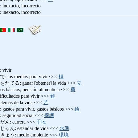
cto, incorrecto
cto, incorrecto
ivir
 medios para vivir <<<
糧
ganar [obtener] la vida <<<
立
sicos, pensión alimenticia <<<
費
tades para vivir <<<
難
as de la vida <<<
苦
 para vivir, gastos básicos <<<
給
ridad social <<<
保護
 carrera <<<
手段
estándar de vida <<<
水準
 medio ambiente <<<
環境