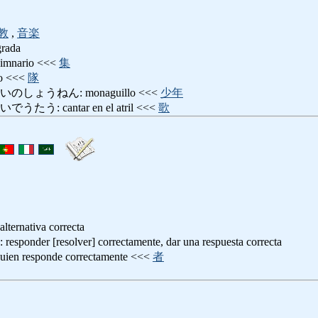
教
,
音楽
grada
nario <<<
集
 <<<
隊
しょうねん: monaguillo <<<
少年
: cantar en el atril <<<
歌
alternativa correcta
r [resolver] correctamente, dar una respuesta correcta
responde correctamente <<<
者