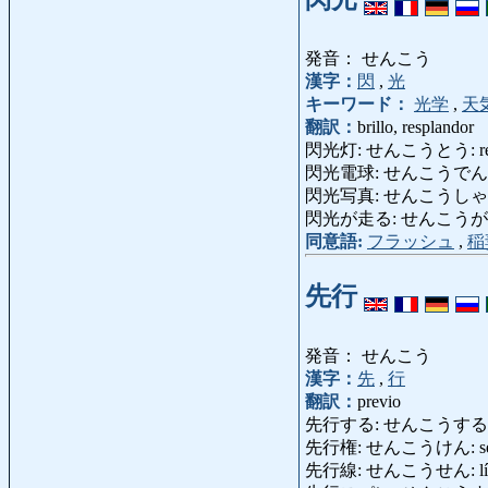
発音： せんこう
漢字：
閃
,
光
キーワード：
光学
,
天
翻訳：
brillo, resplandor
閃光灯: せんこうとう: rel
閃光電球: せんこうでんきゅう
閃光写真: せんこうしゃしん: fo
閃光が走る: せんこうがはしる
同意語:
フラッシュ
,
稲
先行
発音： せんこう
漢字：
先
,
行
翻訳：
previo
先行する: せんこうする: proseg
先行権: せんこうけん: servi
先行線: せんこうせん: línea d