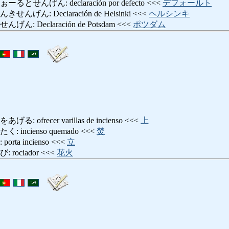
せんげん: declaración por defecto <<<
デフォールト
ん: Declaración de Helsinki <<<
ヘルシンキ
 Declaración de Potsdam <<<
ポツダム
ofrecer varillas de incienso <<<
上
incienso quemado <<<
焚
ta incienso <<<
立
ociador <<<
花火