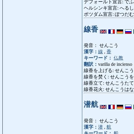
デフォールト宣言: でふぉーると
ヘルシンキ宣言: へるしんきせんげ
ポツダム宣言: ぽつだむせんげん:
線香
発音： せんこう
漢字：
線
,
香
キーワード：
仏教
翻訳：
varilla de incienso
線香を上げる: せんこうをあげる: 
線香を焚く: せんこうをたく: 
線香立て: せんこうたて: por
線香花火: せんこうはなび: r
潜航
発音： せんこう
漢字：
潜
,
航
キーワード：
船