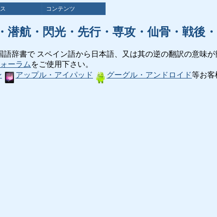
ス
コンテンツ
・潜航・閃光・先行・専攻・仙骨・戦後・
国語辞書で スペイン語から日本語、又は其の逆の翻訳の意味が
ォーラム
をご使用下さい。
ン
アップル・アイパッド
グーグル・アンドロイド
等お客