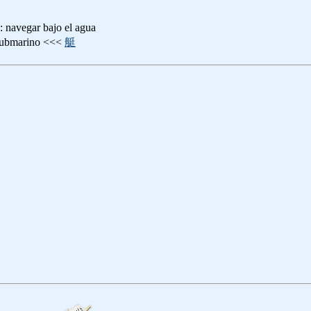
gar bajo el agua
marino <<<
艇