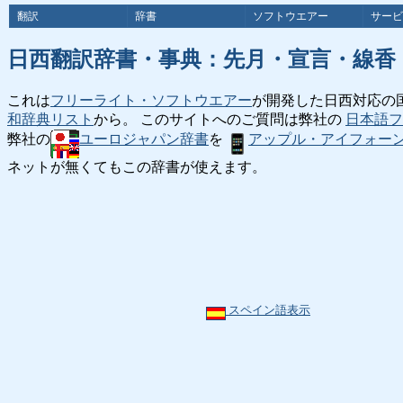
翻訳
辞書
ソフトウエアー
サービ
日西翻訳辞書・事典：先月・宣言・線香
これは
フリーライト・ソフトウエアー
が開発した日西対応の
和辞典リスト
から。 このサイトへのご質問は弊社の
日本語フ
弊社の
ユーロジャパン辞書
を
アップル・アイフォー
ネットが無くてもこの辞書が使えます。
スペイン語表示