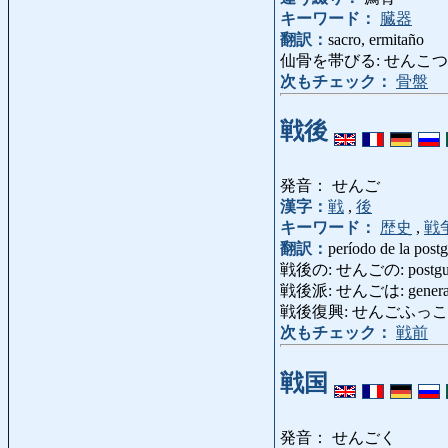
キーワード：
臓器
翻訳：
sacro, ermitaño
仙骨を帯びる: せんこつをおびる:
次もチェック：
骨盤
戦後
発音： せんご
漢字：
戦
,
後
キーワード：
歴史
,
戦
翻訳：
período de la post
戦後の: せんごの: postguerra
戦後派: せんごは: generació
戦後復興: せんごふっこう: recu
次もチェック：
戦前
戦国
発音： せんごく