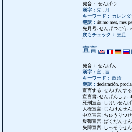
発音： せんげつ
漢字：
先
,
月
キーワード：
カレンダ
翻訳：
último mes, mes p
先月号: せんげつごう: envío 
次もチェック：
来月
宣言
発音： せんげん
漢字：
宣
,
言
キーワード：
政治
翻訳：
declaración, procl
宣言する: せんげんする: declar
宣言書: せんげんしょ: declarac
死刑宣言: しけいせんげん: sen
人権宣言: じんけんせんげん: Decl
中立宣言: ちゅうりつせんげん: d
爆弾宣言: ばくだんせんげん: dec
失踪宣言: しっそうせんげん: de