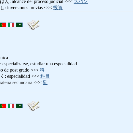
ance del proceso judicial <<<
スパン
ersiones previas <<<
投資
émica
lizarse, estudiar una especialidad
e post grado <<<
科
pecialidad <<<
科目
ia secundaria <<<
副