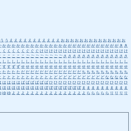
う
う
え
え
え
え
え
え
え
え
え
え
え
お
お
お
お
お
お
お
お
お
お
お
お
お
お
か
か
か
か
か
か
か
か
か
か
か
か
か
か
か
が
が
が
が
が
が
が
が
が
が
が
き
き
く
く
く
く
く
く
ぐ
ぐ
ぐ
け
け
け
け
け
け
け
け
け
け
け
け
け
け
け
け
け
け
け
こ
こ
こ
こ
こ
こ
ご
ご
ご
ご
ご
ご
ご
ご
さ
さ
さ
さ
さ
さ
さ
さ
さ
さ
さ
さ
さ
さ
し
し
し
し
し
し
し
し
し
し
し
し
し
し
し
し
し
し
し
し
し
し
し
し
し
し
し
し
す
す
す
ず
ず
せ
せ
せ
せ
せ
せ
せ
せ
せ
せ
せ
せ
せ
せ
せ
せ
せ
せ
せ
せ
せ
せ
せ
た
た
た
た
た
だ
だ
だ
だ
だ
だ
だ
だ
だ
だ
だ
だ
だ
ち
ち
ち
ち
ち
ち
ち
ち
ち
ち
と
と
と
と
と
と
と
と
と
と
と
と
ど
ど
ど
ど
ど
ど
ど
ど
ど
ど
ど
な
な
な
な
な
は
は
は
は
は
ば
ば
ば
ば
ば
ば
ひ
ひ
ひ
ひ
ひ
ひ
ひ
ひ
ひ
ひ
ひ
ひ
ひ
ひ
ひ
ひ
ひ
ほ
ほ
ほ
ほ
ほ
ほ
ほ
ほ
ほ
ほ
ぼ
ぼ
ぼ
ぼ
ぼ
ぼ
ぼ
ぼ
ま
ま
ま
ま
ま
ま
ま
ま
ま
ま
ゆ
ゆ
ゆ
よ
よ
よ
よ
よ
よ
よ
よ
よ
よ
よ
よ
よ
よ
よ
よ
ら
ら
ら
ら
ら
り
り
り
り