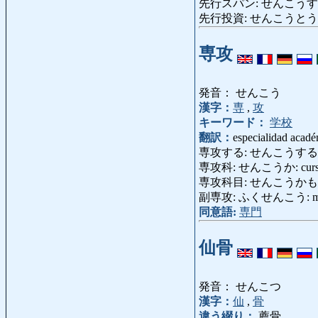
先行スパン: せんこうすぱん: alc
先行投資: せんこうとうし: inv
専攻
発音： せんこう
漢字：
専
,
攻
キーワード：
学校
翻訳：
especialidad acad
専攻する: せんこうする: especia
専攻科: せんこうか: curso d
専攻科目: せんこうかもく: es
副専攻: ふくせんこう: mater
同意語:
専門
仙骨
発音： せんこつ
漢字：
仙
,
骨
違う綴り：
薦骨