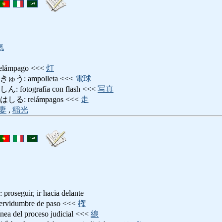
気
ámpago <<<
灯
: ampolleta <<<
電球
tografía con flash <<<
写真
: relámpagos <<<
走
妻
,
稲光
uir, ir hacia delante
dumbre de paso <<<
権
el proceso judicial <<<
線