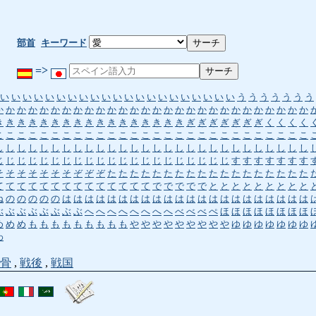
部首
キーワード
=>
い
い
い
い
い
い
い
い
い
い
い
い
い
い
い
い
い
い
い
い
い
う
う
う
う
う
う
う
か
か
か
か
か
か
か
か
か
か
か
か
か
か
か
か
か
か
か
か
か
か
か
か
か
か
か
か
き
き
き
き
き
き
き
き
き
き
き
き
き
き
き
き
き
ぎ
ぎ
ぎ
ぎ
ぎ
ぎ
ぎ
く
く
く
く
こ
こ
こ
こ
こ
こ
こ
こ
こ
こ
こ
こ
こ
こ
こ
こ
こ
こ
こ
こ
こ
こ
こ
こ
こ
こ
こ
こ
し
し
し
し
し
し
し
し
し
し
し
し
し
し
し
し
し
し
し
し
し
し
し
し
し
し
し
し
じ
じ
じ
じ
じ
じ
じ
じ
じ
じ
じ
じ
じ
じ
じ
じ
じ
じ
じ
じ
じ
す
す
す
す
す
す
す
そ
そ
そ
そ
そ
そ
そ
ぞ
ぞ
ぞ
た
た
た
た
た
た
た
た
た
た
た
た
た
た
た
た
た
た
て
て
て
て
て
て
て
て
て
て
て
て
て
て
で
で
で
で
で
と
と
と
と
と
と
と
と
と
ね
の
の
の
の
の
は
は
は
は
は
は
は
は
は
は
は
は
は
は
は
は
は
は
は
は
は
は
ぶ
ぶ
ぶ
ぶ
ぶ
ぶ
ぶ
ぶ
へ
へ
へ
へ
へ
へ
へ
へ
べ
べ
べ
ぺ
ほ
ほ
ほ
ほ
ほ
ほ
ほ
ほ
め
め
め
も
も
も
も
も
も
も
も
も
や
や
や
や
や
や
や
や
や
ゆ
ゆ
ゆ
ゆ
ゆ
ゆ
ゆ
わ
骨
,
戦後
,
戦国