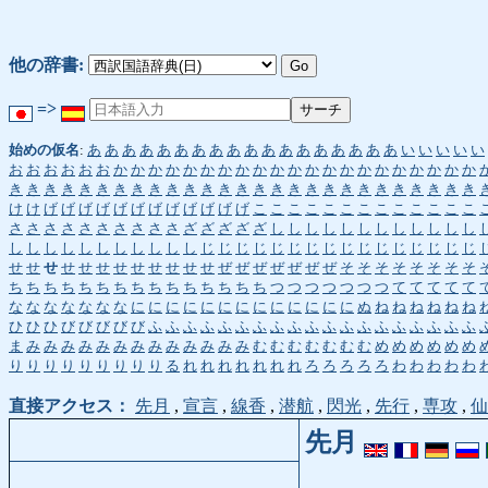
他の辞書:
=>
始めの仮名
:
あ
あ
あ
あ
あ
あ
あ
あ
あ
あ
あ
あ
あ
あ
あ
あ
あ
あ
い
い
い
い
い
お
お
お
お
お
お
か
か
か
か
か
か
か
か
か
か
か
か
か
か
か
か
か
か
か
か
か
き
き
き
き
き
き
き
き
き
き
き
き
き
き
き
き
き
き
き
き
き
き
き
き
き
き
き
け
け
げ
げ
げ
げ
げ
げ
げ
げ
げ
げ
げ
げ
こ
こ
こ
こ
こ
こ
こ
こ
こ
こ
こ
こ
こ
さ
さ
さ
さ
さ
さ
さ
さ
さ
さ
ざ
ざ
ざ
ざ
ざ
し
し
し
し
し
し
し
し
し
し
し
し
し
し
し
し
し
し
し
し
し
し
し
じ
じ
じ
じ
じ
じ
じ
じ
じ
じ
じ
じ
じ
じ
じ
じ
せ
せ
せ
せ
せ
せ
せ
せ
せ
せ
せ
せ
ぜ
ぜ
ぜ
ぜ
ぜ
ぜ
ぜ
そ
そ
そ
そ
そ
そ
そ
そ
ち
ち
ち
ち
ち
ち
ち
ち
ち
ち
ち
ち
ち
ち
ち
つ
つ
つ
つ
つ
つ
つ
て
て
て
て
て
な
な
な
な
な
な
な
に
に
に
に
に
に
に
に
に
に
に
に
に
ぬ
ね
ね
ね
ね
ね
ね
ひ
ひ
ひ
び
び
び
び
び
ふ
ふ
ふ
ふ
ふ
ふ
ふ
ふ
ふ
ふ
ふ
ふ
ふ
ふ
ふ
ふ
ふ
ふ
ふ
ま
み
み
み
み
み
み
み
み
み
み
み
み
み
む
む
む
む
む
む
む
め
め
め
め
め
め
り
り
り
り
り
り
り
り
り
る
れ
れ
れ
れ
れ
れ
れ
ろ
ろ
ろ
ろ
ろ
わ
わ
わ
わ
わ
直接アクセス：
先月
,
宣言
,
線香
,
潜航
,
閃光
,
先行
,
専攻
,
仙
先月