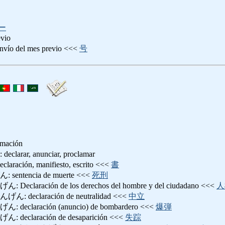
ー
evio
del mes previo <<<
号
amación
ar, anunciar, proclamar
ión, manifiesto, escrito <<<
書
tencia de muerte <<<
死刑
aración de los derechos del hombre y del ciudadano <<<
人
eclaración de neutralidad <<<
中立
laración (anuncio) de bombardero <<<
爆弾
claración de desaparición <<<
失踪