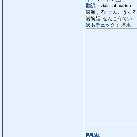
翻訳：
viaje submarino
潜航する: せんこうする: nave
潜航艇: せんこうてい: sub
次もチェック：
潜水
閃光