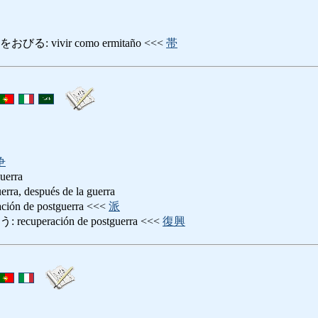
 vivir como ermitaño <<<
帯
争
guerra
, después de la guerra
n de postguerra <<<
派
peración de postguerra <<<
復興