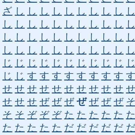
ざ
し
し
し
し
し
し
し
し
し
し
し
し
し
し
し
し
し
し
し
し
し
し
し
し
し
し
し
し
し
し
し
し
し
し
し
し
し
し
し
じ
じ
じ
じ
じ
じ
じ
じ
じ
じ
じ
じ
す
す
す
す
す
す
す
す
せ
せ
せ
せ
せ
せ
せ
せ
せ
せ
せ
せ
せ
ぜ
ぜ
ぜ
ぜ
ぜ
ぜ
ぜ
そ
そ
ぞ
ぞ
ぞ
た
た
た
た
た
た
た
た
た
た
だ
だ
だ
だ
だ