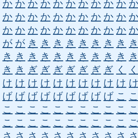
か
か
か
か
か
か
か
か
か
か
か
か
か
か
か
か
か
か
か
か
か
か
か
か
か
か
か
か
か
か
が
が
き
き
き
き
き
き
き
き
き
き
き
き
き
き
き
き
き
き
き
き
ぎ
ぎ
ぎ
ぎ
ぎ
ぎ
ぎ
く
け
け
け
け
け
け
け
け
け
け
げ
げ
げ
げ
げ
げ
げ
げ
げ
こ
こ
こ
こ
こ
こ
こ
こ
こ
こ
こ
こ
こ
こ
こ
こ
こ
こ
こ
こ
こ
さ
さ
さ
さ
さ
さ
さ
さ
さ
さ