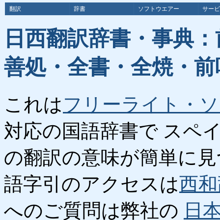
翻訳
辞書
ソフトウエアー
サービ
日西翻訳辞書・事典：
善処・全書・全焼・前
これは
フリーライト・ソ
対応の国語辞書で スペ
の翻訳の意味が簡単に見
語字引のアクセスは
西和
へのご質問は弊社の
日