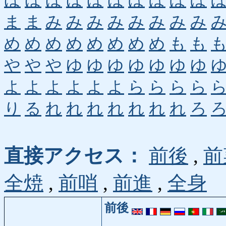
ほ
ほ
ほ
ほ
ほ
ほ
ぼ
ぼ
ぼ
ぼ
ま
ま
み
み
み
み
み
み
み
み
め
め
め
め
め
め
め
め
も
も
や
や
や
ゆ
ゆ
ゆ
ゆ
ゆ
ゆ
ゆ
よ
よ
よ
よ
よ
よ
ら
ら
ら
ら
り
る
れ
れ
れ
れ
れ
れ
れ
ろ
直接アクセス：
前後
,
前
全焼
,
前哨
,
前進
,
全身
前後