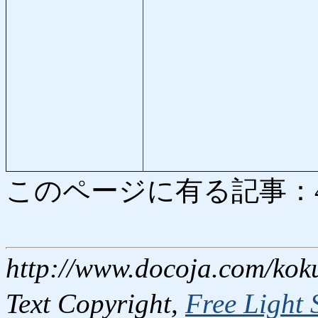
このページに有る記事：4986
http://www.docoja.com/kok
Text Copyright,
Free Light 