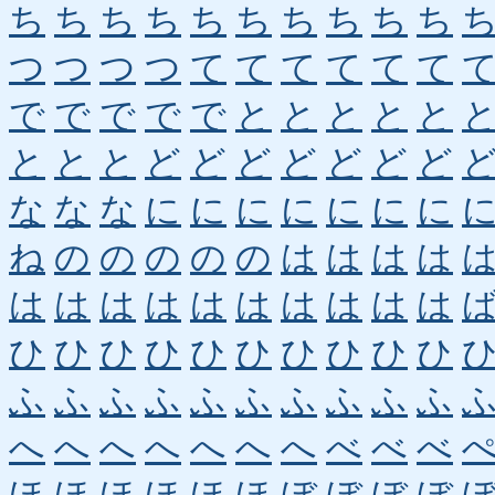
ち
ち
ち
ち
ち
ち
ち
ち
ち
ち
つ
つ
つ
つ
て
て
て
て
て
て
で
で
で
で
で
と
と
と
と
と
と
と
と
ど
ど
ど
ど
ど
ど
ど
な
な
な
に
に
に
に
に
に
に
ね
の
の
の
の
の
は
は
は
は
は
は
は
は
は
は
は
は
は
は
ひ
ひ
ひ
ひ
ひ
ひ
ひ
ひ
ひ
ひ
ふ
ふ
ふ
ふ
ふ
ふ
ふ
ふ
ふ
ふ
へ
へ
へ
へ
へ
へ
へ
べ
べ
べ