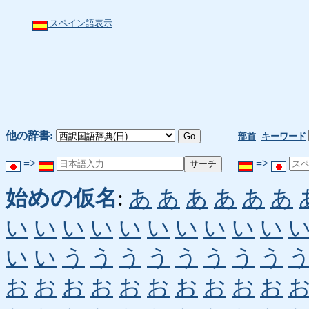
スペイン語表示
他の辞書:
部首
キーワード
=>
=>
始めの仮名
:
あ
あ
あ
あ
あ
あ
い
い
い
い
い
い
い
い
い
い
い
い
う
う
う
う
う
う
う
う
お
お
お
お
お
お
お
お
お
お