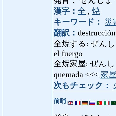
発音： ぜんしょ
漢字：
全
,
焼
キーワード：
災
翻訳：
destrucción
全焼する: ぜんしょうする
el fuergo
全焼家屋: ぜんしょうか
quemada <<<
家
次もチェック：
前哨