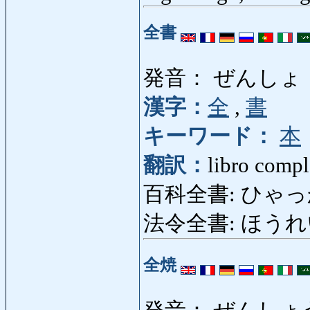
全書
発音： ぜんしょ
漢字：
全
,
書
キーワード：
本
翻訳：
libro compl
百科全書: ひゃっかぜん
法令全書: ほうれいぜん
全焼