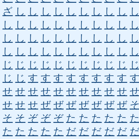
ざ
し
し
し
し
し
し
し
し
し
し
し
し
し
し
し
し
し
し
し
し
し
し
し
し
し
し
し
し
し
し
し
し
し
し
し
し
し
し
し
じ
じ
じ
じ
じ
じ
じ
じ
じ
じ
じ
じ
す
す
す
す
す
す
す
す
せ
せ
せ
せ
せ
せ
せ
せ
せ
せ
せ
せ
せ
ぜ
ぜ
ぜ
ぜ
ぜ
ぜ
ぜ
そ
そ
ぞ
ぞ
ぞ
た
た
た
た
た
た
た
た
た
た
だ
だ
だ
だ
だ