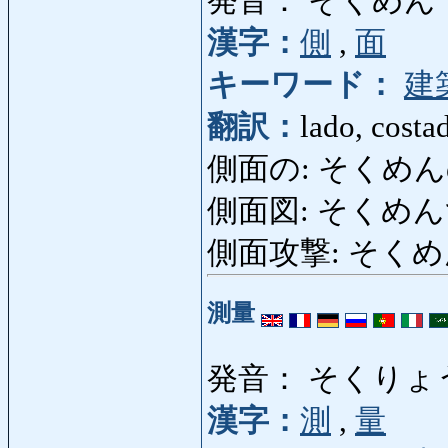
発音： そくめん
漢字：
側
,
面
キーワード：
建
翻訳：
lado, costa
側面の: そくめんの: lat
側面図: そくめんず: per
側面攻撃: そくめんこ
測量
発音： そくりょ
漢字：
測
,
量