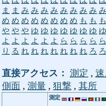
ほ
ほ
ほ
ほ
ほ
ほ
ぼ
ぼ
ぼ
ぼ
ま
ま
み
み
み
み
み
み
み
み
め
め
め
め
め
め
め
め
も
も
や
や
や
ゆ
ゆ
ゆ
ゆ
ゆ
ゆ
ゆ
よ
よ
よ
よ
よ
よ
ら
ら
ら
ら
り
る
れ
れ
れ
れ
れ
れ
れ
ろ
直接アクセス：
測定
,
速
側面
,
測量
,
狙撃
,
其所
測定