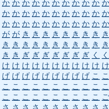
か
か
か
か
か
か
か
か
か
か
か
か
か
か
か
か
か
か
か
か
か
か
か
か
か
か
か
か
か
か
が
が
き
き
き
き
き
き
き
き
き
き
き
き
き
き
き
き
き
き
き
き
ぎ
ぎ
ぎ
ぎ
ぎ
ぎ
ぎ
く
け
け
け
け
け
け
け
け
け
け
げ
げ
げ
げ
げ
げ
げ
げ
げ
こ
こ
こ
こ
こ
こ
こ
こ
こ
こ
こ
こ
こ
こ
こ
こ
こ
こ
こ
こ
こ
さ
さ
さ
さ
さ
さ
さ
さ
さ
さ