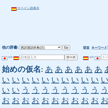
スペイン語表示
他の辞書:
部首
キーワード
=>
=>
始めの仮名
:
あ
あ
あ
あ
あ
あ
い
い
い
い
い
い
い
い
い
い
い
い
う
う
う
う
う
う
う
う
お
お
お
お
お
お
お
お
お
お