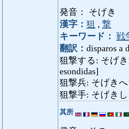
発音： そげき
漢字：
狙
,
撃
キーワード：
戦
翻訳：
disparos a d
狙撃する: そげきする: di
esondidas]
狙撃兵: そげきへい: f
狙撃手: そげきしゅ
其所