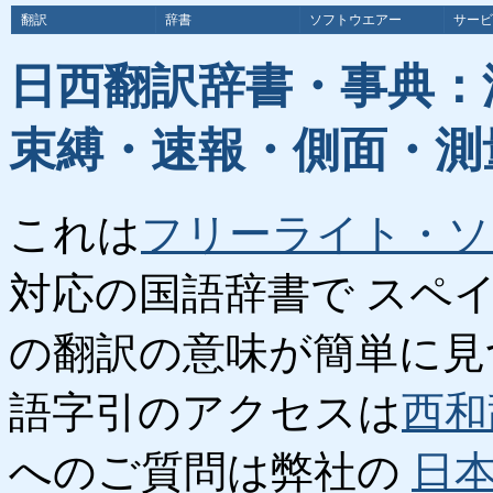
翻訳
辞書
ソフトウエアー
サービ
日西翻訳辞書・事典：
束縛・速報・側面・測
これは
フリーライト・ソ
対応の国語辞書で スペ
の翻訳の意味が簡単に見
語字引のアクセスは
西和
へのご質問は弊社の
日