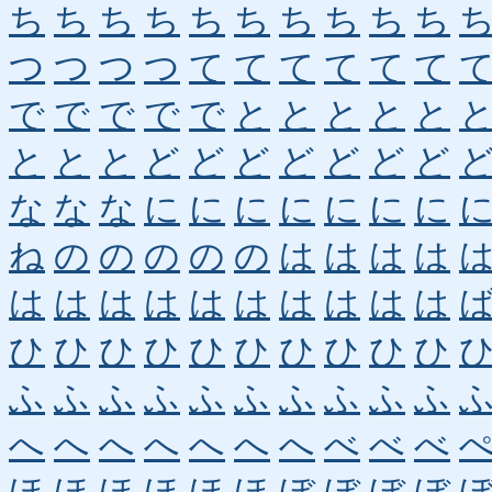
ち
ち
ち
ち
ち
ち
ち
ち
ち
ち
つ
つ
つ
つ
て
て
て
て
て
て
で
で
で
で
で
と
と
と
と
と
と
と
と
ど
ど
ど
ど
ど
ど
ど
な
な
な
に
に
に
に
に
に
に
ね
の
の
の
の
の
は
は
は
は
は
は
は
は
は
は
は
は
は
は
ひ
ひ
ひ
ひ
ひ
ひ
ひ
ひ
ひ
ひ
ふ
ふ
ふ
ふ
ふ
ふ
ふ
ふ
ふ
ふ
へ
へ
へ
へ
へ
へ
へ
べ
べ
べ