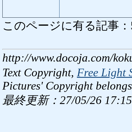
このページに有る記事：5114
http://www.docoja.com/kok
Text Copyright,
Free Light 
Pictures' Copyright belongs
最終更新：27/05/26 17:15