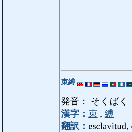
束縛
発音： そくばく
漢字：
束
,
縛
翻訳：
esclavitud,