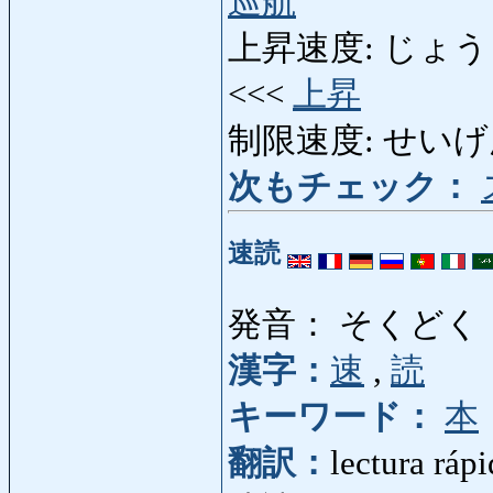
巡航
上昇速度: じょうしょう
<<<
上昇
制限速度: せいげんそくど
次もチェック：
速読
発音： そくどく
漢字：
速
,
読
キーワード：
本
翻訳：
lectura ráp