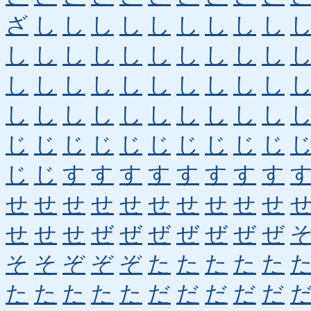
ざ
し
し
し
し
し
し
し
し
し
し
し
し
し
し
し
し
し
し
し
し
し
し
し
し
し
し
し
し
し
し
し
し
し
し
し
し
し
し
し
じ
じ
じ
じ
じ
じ
じ
じ
じ
じ
じ
じ
す
す
す
す
す
す
す
す
せ
せ
せ
せ
せ
せ
せ
せ
せ
せ
せ
せ
せ
ぜ
ぜ
ぜ
ぜ
ぜ
ぜ
ぜ
そ
そ
ぞ
ぞ
ぞ
た
た
た
た
た
た
た
た
た
た
だ
だ
だ
だ
だ