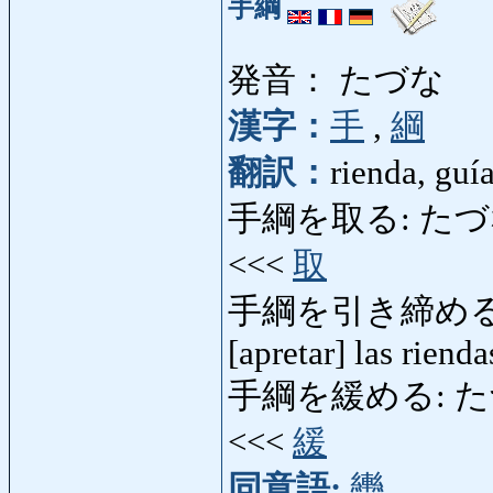
手綱
発音： たづな
漢字：
手
,
綱
翻訳：
rienda, guí
手綱を取る: たづなをとる:
<<<
取
手綱を引き締める: 
[apretar] las rienda
手綱を緩める: たづなを
<<<
緩
同意語:
轡