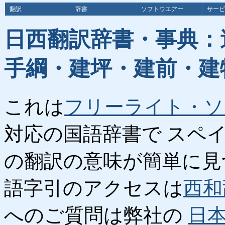
翻訳
辞書
ソフトウエアー
サービ
日西翻訳辞書・事典：
手綱・建坪・建前・建
これは
フリーライト・ソ
対応の国語辞書で スペ
の翻訳の意味が簡単に見
語字引のアクセスは
西和
へのご質問は弊社の
日