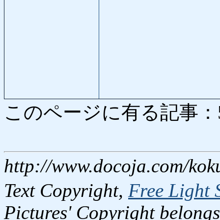
このページに有る記事：5343
http://www.docoja.com/kok
Text Copyright,
Free Light 
Pictures' Copyright belongs