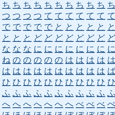
ち
ち
ち
ち
ち
ち
ち
ち
ち
ち
つ
つ
つ
つ
て
て
て
て
て
て
で
で
で
で
で
と
と
と
と
と
と
と
と
ど
ど
ど
ど
ど
ど
ど
な
な
な
に
に
に
に
に
に
に
ね
の
の
の
の
の
は
は
は
は
は
は
は
は
は
は
は
は
は
は
ひ
ひ
ひ
ひ
ひ
ひ
ひ
ひ
ひ
ひ
ふ
ふ
ふ
ふ
ふ
ふ
ふ
ふ
ふ
ふ
へ
へ
へ
へ
へ
へ
へ
べ
べ
べ