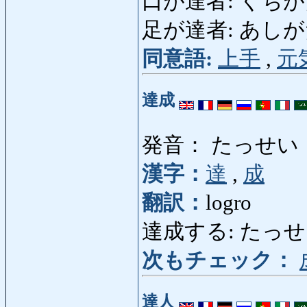
口が達者: くちがたっしゃ
足が達者: あしがたっしゃ
同意語:
上手
,
元
達成
発音： たっせい
漢字：
達
,
成
翻訳：
logro
達成する: たっせいす
次もチェック：
達人