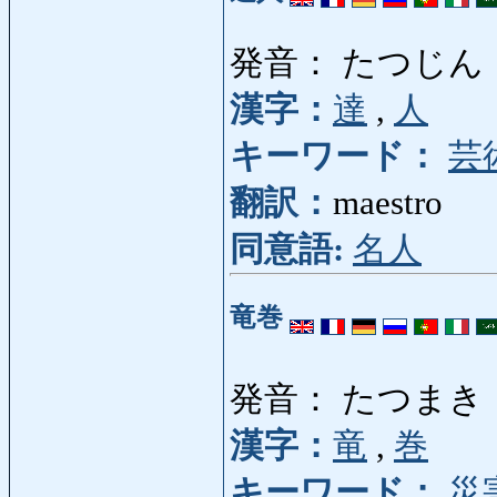
発音： たつじん
漢字：
達
,
人
キーワード：
芸
翻訳：
maestro
同意語:
名人
竜巻
発音： たつまき
漢字：
竜
,
巻
キーワード：
災