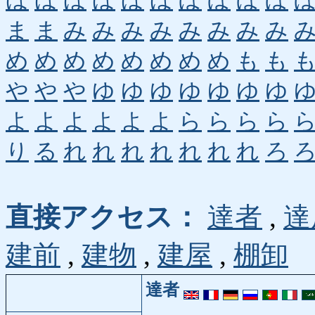
ほ
ほ
ほ
ほ
ほ
ほ
ぼ
ぼ
ぼ
ぼ
ま
ま
み
み
み
み
み
み
み
み
め
め
め
め
め
め
め
め
も
も
や
や
や
ゆ
ゆ
ゆ
ゆ
ゆ
ゆ
ゆ
よ
よ
よ
よ
よ
よ
ら
ら
ら
ら
り
る
れ
れ
れ
れ
れ
れ
れ
ろ
直接アクセス：
達者
,
達
建前
,
建物
,
建屋
,
棚卸
達者