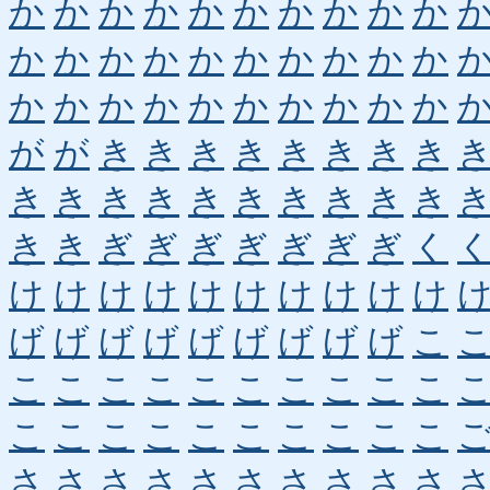
か
か
か
か
か
か
か
か
か
か
か
か
か
か
か
か
か
か
か
か
か
か
か
か
か
か
か
か
か
か
が
が
き
き
き
き
き
き
き
き
き
き
き
き
き
き
き
き
き
き
き
き
ぎ
ぎ
ぎ
ぎ
ぎ
ぎ
ぎ
く
け
け
け
け
け
け
け
け
け
け
げ
げ
げ
げ
げ
げ
げ
げ
げ
こ
こ
こ
こ
こ
こ
こ
こ
こ
こ
こ
こ
こ
こ
こ
こ
こ
こ
こ
こ
こ
さ
さ
さ
さ
さ
さ
さ
さ
さ
さ