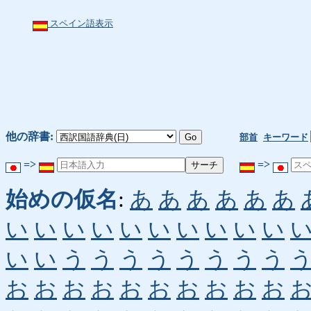
スペイン語表示
他の辞書:
部首
キーワード
=>
=>
始めの仮名
:
あ
あ
あ
あ
あ
あ
い
い
い
い
い
い
い
い
い
い
い
い
う
う
う
う
う
う
う
う
お
お
お
お
お
お
お
お
お
お