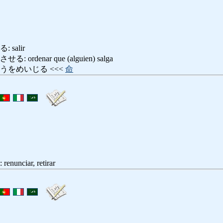
salir
rdenar que (alguien) salga
うをめいじる <<<
命
ciar, retirar