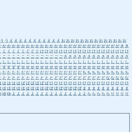
う
う
え
え
え
え
え
え
え
え
え
え
え
お
お
お
お
お
お
お
お
お
お
お
お
お
お
か
か
か
か
か
か
か
か
か
か
か
か
か
か
か
が
が
が
が
が
が
が
が
が
が
が
き
き
く
く
く
く
く
く
ぐ
ぐ
ぐ
け
け
け
け
け
け
け
け
け
け
け
け
け
け
け
け
け
け
け
こ
こ
こ
こ
こ
こ
ご
ご
ご
ご
ご
ご
ご
ご
さ
さ
さ
さ
さ
さ
さ
さ
さ
さ
さ
さ
さ
さ
し
し
し
し
し
し
し
し
し
し
し
し
し
し
し
し
し
し
し
し
し
し
し
し
し
し
し
し
す
す
す
ず
ず
せ
せ
せ
せ
せ
せ
せ
せ
せ
せ
せ
せ
せ
せ
せ
せ
せ
せ
せ
せ
せ
せ
せ
た
た
た
た
た
だ
だ
だ
だ
だ
だ
だ
だ
だ
だ
だ
だ
だ
ち
ち
ち
ち
ち
ち
ち
ち
ち
ち
と
と
と
と
と
と
と
と
と
と
と
と
ど
ど
ど
ど
ど
ど
ど
ど
ど
ど
ど
な
な
な
な
な
は
は
は
は
は
ば
ば
ば
ば
ば
ば
ひ
ひ
ひ
ひ
ひ
ひ
ひ
ひ
ひ
ひ
ひ
ひ
ひ
ひ
ひ
ひ
ひ
ほ
ほ
ほ
ほ
ほ
ほ
ほ
ほ
ほ
ほ
ぼ
ぼ
ぼ
ぼ
ぼ
ぼ
ぼ
ぼ
ま
ま
ま
ま
ま
ま
ま
ま
ま
ま
ゆ
ゆ
ゆ
よ
よ
よ
よ
よ
よ
よ
よ
よ
よ
よ
よ
よ
よ
よ
よ
ら
ら
ら
ら
ら
り
り
り
り