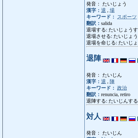
発音： たいじょう
漢字：
退
,
場
キーワード：
スポーツ
翻訳：
salida
退場する: たいじょうする: 
退場させる: たいじょうさせる: o
退場を命じる: たいじょ
退陣
発音： たいじん
漢字：
退
,
陣
キーワード：
政治
翻訳：
renuncia, retiro
退陣する: たいじんする: renun
対人
発音： たいじん