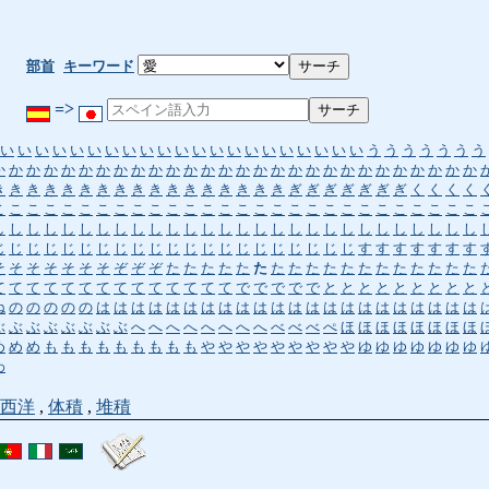
部首
キーワード
=>
い
い
い
い
い
い
い
い
い
い
い
い
い
い
い
い
い
い
い
い
い
う
う
う
う
う
う
う
か
か
か
か
か
か
か
か
か
か
か
か
か
か
か
か
か
か
か
か
か
か
か
か
か
か
か
か
き
き
き
き
き
き
き
き
き
き
き
き
き
き
き
き
き
ぎ
ぎ
ぎ
ぎ
ぎ
ぎ
ぎ
く
く
く
く
こ
こ
こ
こ
こ
こ
こ
こ
こ
こ
こ
こ
こ
こ
こ
こ
こ
こ
こ
こ
こ
こ
こ
こ
こ
こ
こ
こ
し
し
し
し
し
し
し
し
し
し
し
し
し
し
し
し
し
し
し
し
し
し
し
し
し
し
し
し
じ
じ
じ
じ
じ
じ
じ
じ
じ
じ
じ
じ
じ
じ
じ
じ
じ
じ
じ
じ
じ
す
す
す
す
す
す
す
そ
そ
そ
そ
そ
そ
そ
ぞ
ぞ
ぞ
た
た
た
た
た
た
た
た
た
た
た
た
た
た
た
た
た
た
て
て
て
て
て
て
て
て
て
て
て
て
て
て
で
で
で
で
で
と
と
と
と
と
と
と
と
と
ね
の
の
の
の
の
は
は
は
は
は
は
は
は
は
は
は
は
は
は
は
は
は
は
は
は
は
は
ぶ
ぶ
ぶ
ぶ
ぶ
ぶ
ぶ
ぶ
へ
へ
へ
へ
へ
へ
へ
へ
べ
べ
べ
ぺ
ほ
ほ
ほ
ほ
ほ
ほ
ほ
ほ
め
め
め
も
も
も
も
も
も
も
も
も
や
や
や
や
や
や
や
や
や
ゆ
ゆ
ゆ
ゆ
ゆ
ゆ
ゆ
わ
西洋
,
体積
,
堆積