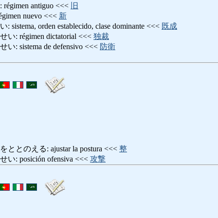
imen antiguo <<<
旧
men nuevo <<<
新
ma, orden establecido, clase dominante <<<
既成
gimen dictatorial <<<
独裁
stema de defensivo <<<
防衛
る: ajustar la postura <<<
整
osición ofensiva <<<
攻撃