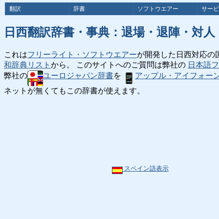
翻訳
辞書
ソフトウエアー
サービ
日西翻訳辞書・事典：退場・退陣・対人
これは
フリーライト・ソフトウエアー
が開発した日西対応の
和辞典リスト
から。 このサイトへのご質問は弊社の
日本語フ
弊社の
ユーロジャパン辞書
を
アップル・アイフォー
ネットが無くてもこの辞書が使えます。
スペイン語表示