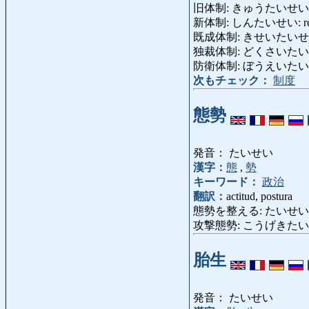
旧体制: きゅうたいせい: rég
新体制: しんたいせい: régi
既成体制: きせいたいせい: siste
独裁体制: どくさいたいせい: ré
防衛体制: ぼうえいたいせい: si
次もチェック：
制度
態勢
発音： たいせい
漢字：
態
,
勢
キーワード：
政治
翻訳：
actitud, postura
態勢を整える: たいせいをととのえ
攻撃態勢: こうげきたいせい: p
胎生
発音： たいせい