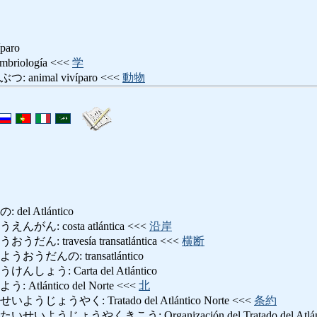
aro
iología <<<
学
nimal vivíparo <<<
動物
l Atlántico
ん: costa atlántica <<<
沿岸
 travesía transatlántica <<<
横断
うだんの: transatlántico
ょう: Carta del Atlántico
lántico del Norte <<<
北
ょうやく: Tratado del Atlántico Norte <<<
条約
うじょうやくきこう: Organización del Tratado del Atlántic