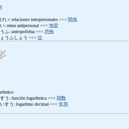
学
aciones interpersonales <<<
関係
na antipersonal <<<
地雷
antropofobia <<<
恐怖
ょうふしょう <<<
症
ítmico
unción logarítmica <<<
関数
logaritmo decimal <<<
常用