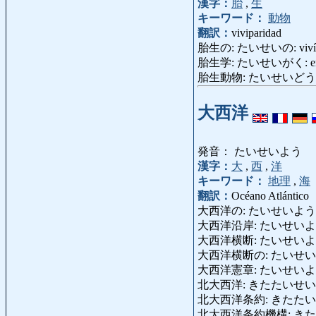
漢字：
胎
,
生
キーワード：
動物
翻訳：
viviparidad
胎生の: たいせいの: vivíp
胎生学: たいせいがく: embr
胎生動物: たいせいどうぶつ: a
大西洋
発音： たいせいよう
漢字：
大
,
西
,
洋
キーワード：
地理
,
海
翻訳：
Océano Atlántico
大西洋の: たいせいようの: de
大西洋沿岸: たいせいようえんが
大西洋横断: たいせいようおうだん:
大西洋横断の: たいせいようお
大西洋憲章: たいせいようけんし
北大西洋: きたたいせいよう: At
北大西洋条約: きたたいせいようじ
北大西洋条約機構: きたたいせいよ