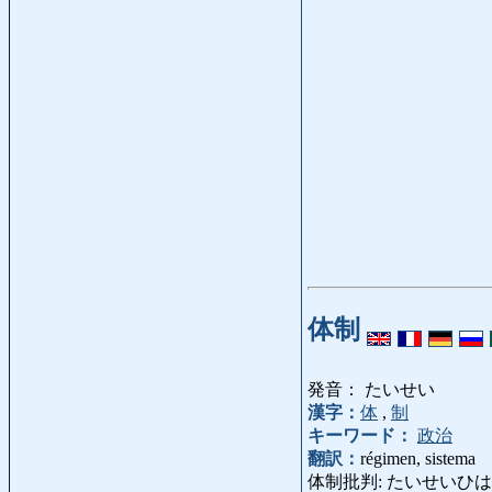
体制
発音： たいせい
漢字：
体
,
制
キーワード：
政治
翻訳：
régimen, sistema
体制批判: たいせいひはん: críti