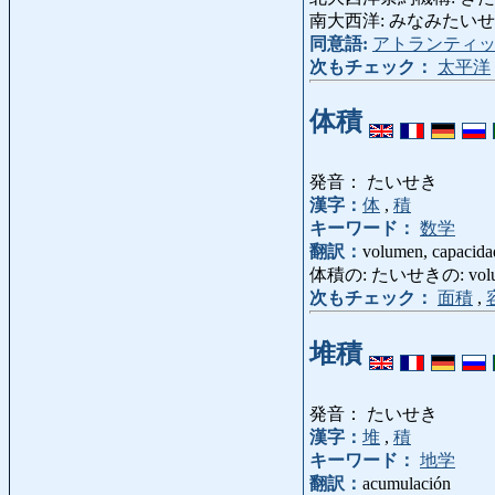
南大西洋: みなみたいせいよう: 
同意語:
アトランティ
次もチェック：
太平洋
体積
発音： たいせき
漢字：
体
,
積
キーワード：
数学
翻訳：
volumen, capacida
体積の: たいせきの: volum
次もチェック：
面積
,
堆積
発音： たいせき
漢字：
堆
,
積
キーワード：
地学
翻訳：
acumulación