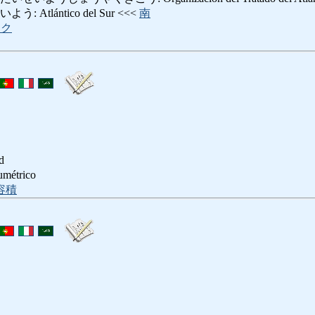
Atlántico del Sur <<<
南
ック
d
étrico
容積