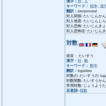
漢字：
対
,
人
キーワード：
戦争
,
医
翻訳：
interpersonal
対人関係: たいじんかんけい: rel
対人地雷: たいじんじらい: mi
対人恐怖: たいじんきょうふ: 
対人恐怖症: たいじんき
対数
発音： たいすう
漢字：
対
,
数
キーワード：
数学
翻訳：
logaritmo
対数の: たいすうの: logar
対数関数: たいすうかんすう: f
常用対数: じょうようたいすう: 
反意語:
指数