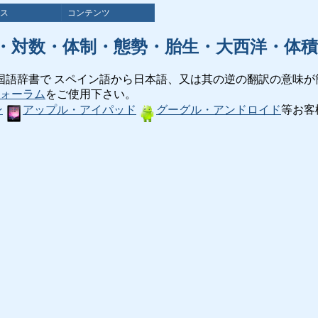
ス
コンテンツ
・対数・体制・態勢・胎生・大西洋・体積
国語辞書で スペイン語から日本語、又は其の逆の翻訳の意味が
ォーラム
をご使用下さい。
ン
アップル・アイパッド
グーグル・アンドロイド
等お客