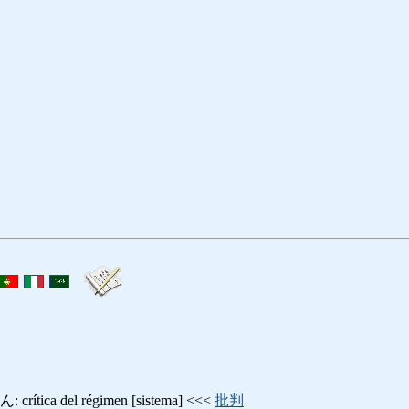
ca del régimen [sistema] <<<
批判