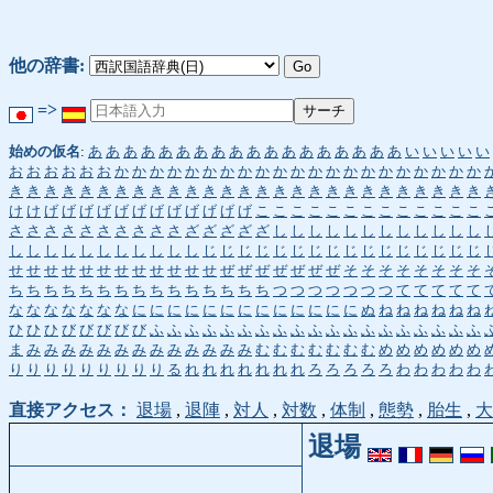
他の辞書:
=>
始めの仮名
:
あ
あ
あ
あ
あ
あ
あ
あ
あ
あ
あ
あ
あ
あ
あ
あ
あ
あ
い
い
い
い
い
お
お
お
お
お
お
か
か
か
か
か
か
か
か
か
か
か
か
か
か
か
か
か
か
か
か
か
き
き
き
き
き
き
き
き
き
き
き
き
き
き
き
き
き
き
き
き
き
き
き
き
き
き
き
け
け
げ
げ
げ
げ
げ
げ
げ
げ
げ
げ
げ
げ
こ
こ
こ
こ
こ
こ
こ
こ
こ
こ
こ
こ
こ
さ
さ
さ
さ
さ
さ
さ
さ
さ
さ
ざ
ざ
ざ
ざ
ざ
し
し
し
し
し
し
し
し
し
し
し
し
し
し
し
し
し
し
し
し
し
し
し
じ
じ
じ
じ
じ
じ
じ
じ
じ
じ
じ
じ
じ
じ
じ
じ
せ
せ
せ
せ
せ
せ
せ
せ
せ
せ
せ
せ
ぜ
ぜ
ぜ
ぜ
ぜ
ぜ
ぜ
そ
そ
そ
そ
そ
そ
そ
そ
ち
ち
ち
ち
ち
ち
ち
ち
ち
ち
ち
ち
ち
ち
ち
つ
つ
つ
つ
つ
つ
つ
て
て
て
て
て
な
な
な
な
な
な
な
に
に
に
に
に
に
に
に
に
に
に
に
に
ぬ
ね
ね
ね
ね
ね
ね
ひ
ひ
ひ
び
び
び
び
び
ふ
ふ
ふ
ふ
ふ
ふ
ふ
ふ
ふ
ふ
ふ
ふ
ふ
ふ
ふ
ふ
ふ
ふ
ふ
ま
み
み
み
み
み
み
み
み
み
み
み
み
み
む
む
む
む
む
む
む
め
め
め
め
め
め
り
り
り
り
り
り
り
り
り
る
れ
れ
れ
れ
れ
れ
れ
ろ
ろ
ろ
ろ
ろ
わ
わ
わ
わ
わ
直接アクセス：
退場
,
退陣
,
対人
,
対数
,
体制
,
態勢
,
胎生
,
大
退場